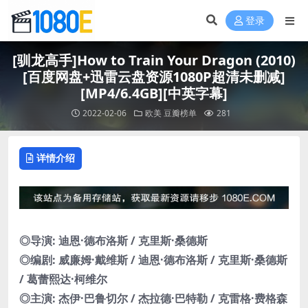
登录
[驯龙高手]How to Train Your Dragon (2010)
[百度网盘+迅雷云盘资源1080P超清未删减]
[MP4/6.4GB][中英字幕]
2022-02-06
欧美
豆瓣榜单
281
详情介绍
◎导演: 迪恩·德布洛斯 / 克里斯·桑德斯
◎编剧: 威廉姆·戴维斯 / 迪恩·德布洛斯 / 克里斯·桑德斯
/ 葛蕾熙达·柯维尔
◎主演: 杰伊·巴鲁切尔 / 杰拉德·巴特勒 / 克雷格·费格森