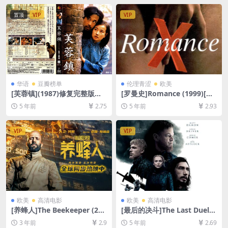
高清][MP4/7GB][中英字幕]
置顶
VIP
VIP
华语
豆瓣榜单
伦理青涩
欧美
[芙蓉镇](1987)修复完整版蓝
[罗曼史]Romance (1999)[百
光原盘164分钟[百度网盘+迅
度网盘+迅雷云盘资源1080P
5 年前
2.75
5 年前
2.93
雷云盘+阿里云盘+夸克网盘资
超清未删减][MP4/6.3GB][原
源超清未删减1080P][MP4/13
声中英字幕]【手机无法在线播
GB/40GB][中文字幕]
放，请下载防和谐压缩包（含
VIP
VIP
解压密码）】
欧美
高清电影
欧美
高清电影
[养蜂人]The Beekeeper (202
[最后的决斗]The Last Duel
4)[百度网盘+夸克网盘1080P
(2021)[百度网盘+迅雷云盘资
3 年前
2.9
5 年前
2.69
超清未删减资源][网盘在线播
源1080P超清未删减][MP4/9.