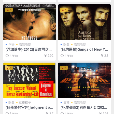
放/下载][MP4/6.8GB][中英字
8GB][中英字幕]
幕]
VIP
VIP
华语
高清电影
欧美
高清电影
[浮城谜事](2012)[百度网盘
[纽约黑帮]Gangs of New Yo
+迅雷云盘资源1080P超清未
rk (2002)[百度网盘+迅雷云盘
4 年前
2.92
4 年前
2.8
删减][MP4/6GB][中文字幕日
资源1080P超清未删减][MP4/
版硬字]
10GB][中英字幕]
VIP
VIP
欧美
豆瓣榜单
日韩
高清电影
[纽伦堡的审判]Judgment at
[犯罪都市2]범죄도시2 (2022)
Nuremberg (1961)[百度网盘
[百度网盘+迅雷云盘资源1080
5 年前
2.7
4 年前
2.93