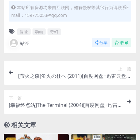
本站所有资源均来自互联网，如有侵权等其它行为请联系E
mail：159775053@qq.com
冒险
动画
奇幻
站长
分享
收藏
上一篇
[萤火之森]蛍火の杜へ (2011)[百度网盘+迅雷云盘资
源1080P超清未删减][MP4/1.8GB][日语中字]
下一篇
[幸福终点站]The Terminal (2004)[百度网盘+迅雷
云盘资源1080P超清未删减][MP4/8.3GB][中英字
幕]
相关文章