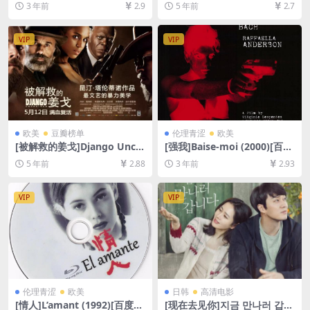
3 年前
2.9
5 年前
2.7
资源][网盘在线播放/下载][MP
资源1080P超清未删减][MP4/
4/8.9GB][中文字幕]
7.4GB][原声中字]
VIP
VIP
欧美
豆瓣榜单
伦理青涩
欧美
[被解救的姜戈]Django Unch
[强我]Baise-moi (2000)[百度
ained (2012)[百度网盘+迅雷
网盘+夸克网盘资源1080P超
5 年前
2.88
3 年前
2.93
云盘资源1080P超清未删减]
清未删减][MP4/4GB][中文字
[MP4/10GB][中英字幕]
幕][视频文件+防和谐加密压缩
包]
VIP
VIP
伦理青涩
欧美
日韩
高清电影
[情人]L’amant (1992)[百度网
[现在去见你]지금 만나러 갑니