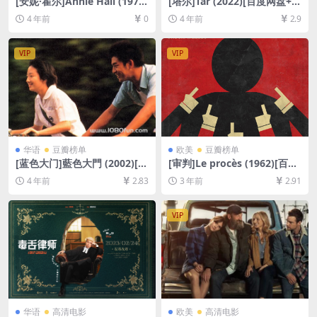
[安妮·霍尔]Annie Hall (1977)
[塔尔]Tár (2022)[百度网盘+迅
[百度网盘+迅雷云盘资源1080
雷云盘资源1080P超清未删减]
4 年前
0
4 年前
2.9
P超清未删减][MP4/5.2GB][中
[MP4/9GB][中英字幕]
英字幕]
VIP
VIP
华语
豆瓣榜单
欧美
豆瓣榜单
[蓝色大门]藍色大門 (2002)[百
[审判]Le procès (1962)[百度
度网盘+迅雷云盘资源1080P
网盘+夸克网盘1080P超清未
4 年前
2.83
3 年前
2.91
超清未删减][MP4/3GB][中文
删减资源][网盘在线播放/下
字幕]
载][MP4/7.7GB][中文字幕]
VIP
华语
高清电影
欧美
高清电影