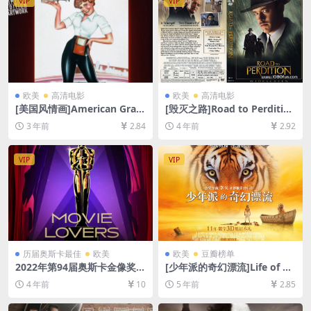
VIP
VIP
欧美
高清电影
欧美
高清电影
[美国风情画]American Gra
[毁灭之路]Road to Perdition
ffiti (1973)[百度网盘+夸克网
(2002)[百度网盘+迅雷云盘资
3 年前
2.84
4 年前
2.92
盘1080P超清未删减资源][网
源1080P超清未删减][MP4/7.
盘在线播放/下载][MP4/7.6G
6GB][中英字幕]
B][繁体中字]
VIP
VIP
历届奥斯卡最佳
欧美
欧美
豆瓣榜单
2022年第94届奥斯卡金像奖-
[少年派的奇幻漂流]Life of Pi
电影篇合集[百度网盘资源108
(2012)[百度网盘+迅雷云盘资
4 年前
10
5 年前
2.85
0P超清未删减][MP4/104GB]
源1080P超清][MP4/8.3GB]
[中英/中文字幕]
[中英字幕]