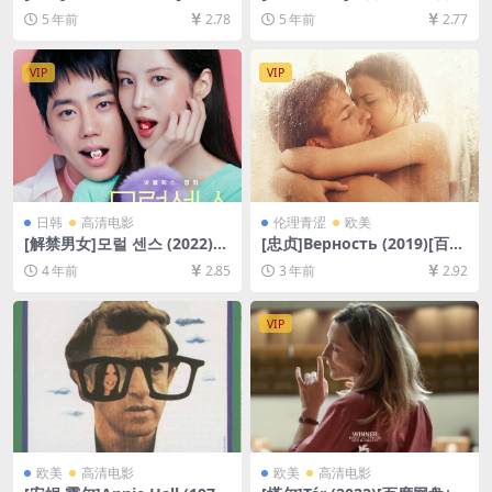
盘+迅雷云盘资源1080P超清
다 (2018)[百度网盘+迅雷云盘
5 年前
2.78
5 年前
2.77
未删减][MP4/6.9GB][中英字
资源1080P超清未删减][MP4/
幕]【视频文件+防和谐压缩包
8.6GB][韩语中字]
（含解压密码）】
VIP
VIP
日韩
高清电影
伦理青涩
欧美
[解禁男女]모럴 센스 (2022)
[忠贞]Верность (2019)[百度
[百度网盘+迅雷云盘资源1080
网盘+夸克网盘1080P超清未
4 年前
2.85
3 年前
2.92
P超清未删减][MP4/7.7GB][韩
删减资源][网盘在线播放/下
语中字]
载][MP4/2.7GB][中文字幕]
[视频文件+防和谐加密压缩包]
VIP
欧美
高清电影
欧美
高清电影