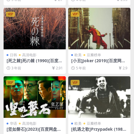
+迅雷云盘资源1080P超清未
P超清未删减][MP4/6GB][韩
删减][MP4/10GB][中英字幕]
语中字]
VIP
VIP
日韩
高清电影
欧美
豆瓣榜单
[死之棘]死の棘 (1990)[百度网
[小丑]Joker (2019)[百度网盘
盘+夸克网盘1080P超清未删
+迅雷云盘资源1080P超清未
3 年前
2.91
5 年前
2.9
减资源][网盘在线播放/下载]
删减][MP4/7.7GB][中英字幕]
[MP4/7.4GB][中文字幕]
VIP
VIP
华语
高清电影
欧美
豆瓣榜单
[坚如磐石](2023)[百度网盘
[机遇之歌]Przypadek (1987)
+夸克网盘1080P超清未删减
123min[百度网盘+迅雷云盘