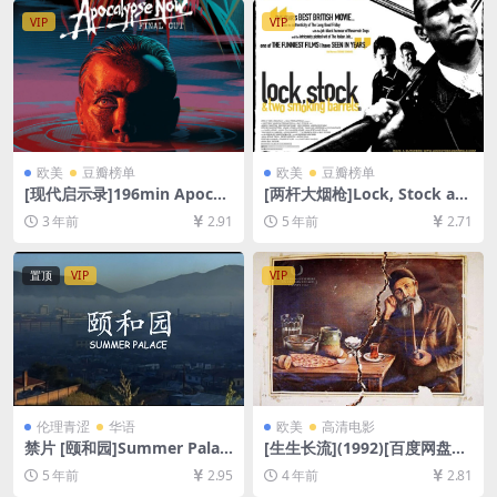
VIP
VIP
欧美
豆瓣榜单
欧美
豆瓣榜单
[现代启示录]196min Apocal
[两杆大烟枪]Lock, Stock an
ypse Now (1979)[百度网盘
d Two Smoking Barrels (19
3 年前
2.91
5 年前
2.71
+夸克网盘+迅雷云盘资源1080
98)[百度网盘+迅雷云盘资源1
P超清未删减][MP4/11GB][中
080P超清未删减][MP4/6.6G
英字幕]
B][中英字幕]
置顶
VIP
VIP
伦理青涩
华语
欧美
高清电影
禁片 [颐和园]Summer Palac
[生生长流](1992)[百度网盘
e(2006)[百度网盘+夸克网盘
+迅雷云盘资源1080P超清未
5 年前
2.95
4 年前
2.81
+迅雷云盘资源未删减1080P
删减][MP4/5.9GB][中文字幕]