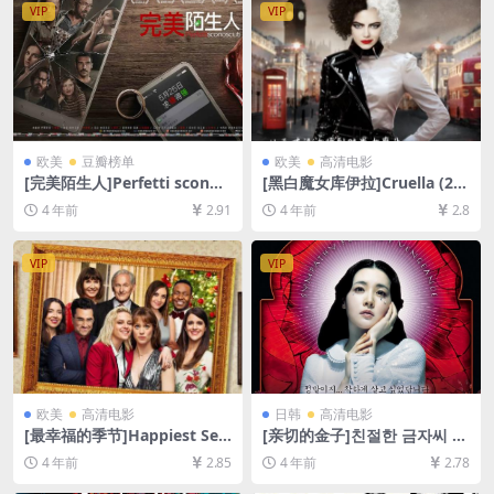
VIP
VIP
欧美
豆瓣榜单
欧美
高清电影
[完美陌生人]Perfetti sconos
[黑白魔女库伊拉]Cruella (20
ciuti (2016)[百度网盘+迅雷云
21)[百度网盘+迅雷云盘资源1
4 年前
2.91
4 年前
2.8
盘资源1080P超清未删减][MP
080P超清未删减][MP4/8.7G
4/6.2GB][中文字幕]
B][中英字幕]
VIP
VIP
欧美
高清电影
日韩
高清电影
[最幸福的季节]Happiest Sea
[亲切的金子]친절한 금자씨 (2
son (2020)[百度网盘+迅雷云
005)[百度网盘+夸克网盘+迅
4 年前
2.85
4 年前
2.78
盘资源1080P超清未删减][MP
雷云盘资源1080P超清未删减]
4/6.5GB][中英字幕]
[MP4/7.5GB][韩语中字]