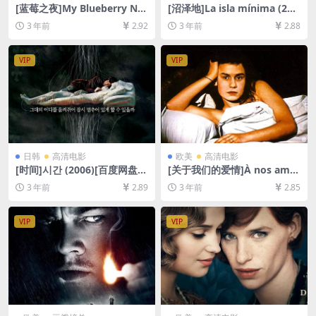
[蓝莓之夜]My Blueberry Nig
[沼泽地]La isla mínima (201
hts (2007)[百度网盘+夸克网
4)[百度网盘+夸克网盘1080P
3 年前
2.92
3 年前
2.88
盘1080P超清未删减资源][网
超清未删减资源][网盘在线播
盘在线播放/下载][MP4/6.2G
放/下载][MP4/6.6GB][中文字
B][中英字幕]
幕]
VIP
VIP
日韩
高清电影
欧美
高清电影
[时间]시간 (2006)[百度网盘
[关于我们的爱情]À nos amo
+迅雷云盘资源1080P超清未
urs (1983)[百度网盘+迅雷云
3 年前
2.89
3 年前
2.85
删减][MP4/6GB][韩语中字]
盘资源1080P超清未删减][MP
4/5.8GB][中文字幕]
VIP
VIP