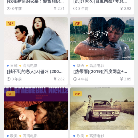
[我唾弃你的坟墓：似曾相识]I
[乱](1985)[百度网盘+夸克网
Spit on Your Grave: Deja V
盘1080P超清资源][网盘在线
3 年前
2.71
3 年前
2.92
u (2019)[百度网盘+迅雷云盘
播放/下载][MP4/10GB][中文
资源1080P超清未删减][MP4/
字幕]
9GB][中文字幕]
VIP
VIP
日韩
高清电影
华语
高清电影
[触不到的恋人]시월애 (2000)
[热带雨](2019)[百度网盘+迅
[百度网盘+迅雷云盘资源1080
雷云盘资源1080P超清未删减]
3 年前
2.82
4 年前
2.85
P超清未删减][MP4/6GB][韩
[MP4/6.5GB][中文字幕]
语中字]
VIP
VIP
欧美
高清电影
欧美
高清电影