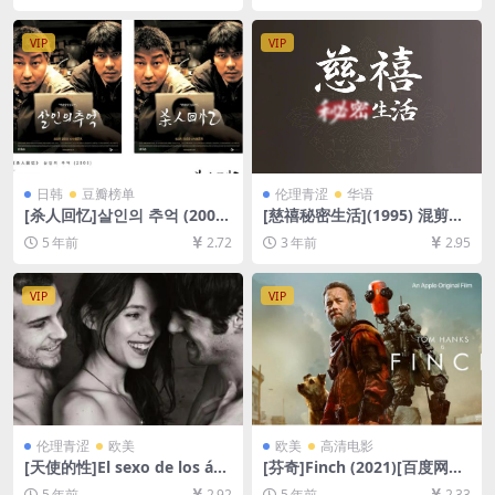
清未删减][MP4/9.0GB][中英
英字幕]【视频文件+防和谐压
字幕]
缩包（含解压密码）】
VIP
VIP
日韩
豆瓣榜单
伦理青涩
华语
[杀人回忆]살인의 추억 (2003)
[慈禧秘密生活](1995) 混剪版
[百度网盘+夸克网盘+迅雷云
+蓝光版[百度网盘+夸克网盘1
5 年前
2.72
3 年前
2.95
盘资源1080P超清未删减][MP
080P超清未删减资源][网盘在
4/8.5GB][原声中字]
线播放/下载][MP4/8.3GB/5.6
GB][粤语中字]
VIP
VIP
伦理青涩
欧美
欧美
高清电影
[天使的性]El sexo de los án
[芬奇]Finch (2021)[百度网盘
geles (2012)完整版[百度网盘
+迅雷云盘资源1080P超清未
5 年前
2.92
5 年前
2.33