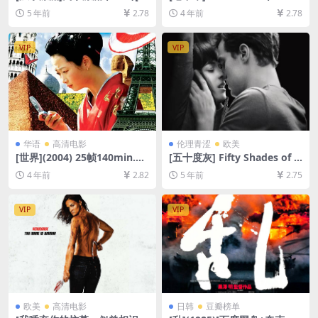
度网盘+迅雷云盘资源1080P
[百度网盘+迅雷云盘资源1080
5 年前
2.78
4 年前
2.78
超清未删减][MP4/6.3GB][粤
P超清未删减][MP4/7.5GB][中
语中字]
英字幕]
VIP
VIP
华语
高清电影
伦理青涩
欧美
[世界](2004) 25帧140min.与
[五十度灰] Fifty Shades of G
24帧143min版本一致[百度网
rey (2015)129分钟(加长版)
4 年前
2.82
5 年前
2.75
盘+迅雷云盘资源1080P超清
[百度网盘+迅雷云盘+夸克网
未删减][MP4/8.7GB][中文字
盘资源1080P][MP4/7.5GB]
幕]
[中英字幕]【视频文件+防和谐
VIP
VIP
压缩包（含解压密码）】
欧美
高清电影
日韩
豆瓣榜单