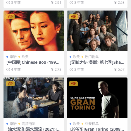
3 年前
2.91
3 年前
2.93
未删减][MP4/7GB][韩语中字]
资源1080P超清未删减][MP4/
8GB][中英字幕]
VIP
VIP
华语
欧美
欧美
热门剧集
[中国匣]Chinese Box (1997)
[无耻之徒(美版) 第七季]Sha
[百度网盘+迅雷云盘资源1080
meless Season 7 (2016)[百
4 年前
2.78
3 年前
5.07
P超清未删减][MP4/6GB][原
度网盘+夸克网盘1080P超清
声中字]
未删减资源][网盘在线播放/下
载][MP4/36GB][中英字幕]
VIP
VIP
华语
高清电影
欧美
豆瓣榜单
[浊水漂流]濁水漂流 (2021)[百
[老爷车]Gran Torino (2008)