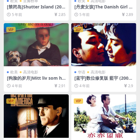
欧美
豆瓣榜单
欧美
高清电影
[禁闭岛]Shutter Island (201
[丹麦女孩]The Danish Girl (2
0)[百度网盘+迅雷云盘资源10
015)完整版[百度网盘+夸克网
5 年前
2.85
5 年前
2.89
80P超清未删减][MP4/8.5GB]
盘+迅雷云盘资源1080P超清
[中英字幕]
未删减][MP4/7.2GB][原声双
语字幕]
VIP
VIP
欧美
高清电影
华语
高清电影
[狗脸的岁月]Mitt liv som hu
[蓝宇]数位修复版 藍宇 (2001)
nd (1985)[百度网盘+迅雷云
[百度网盘+迅雷云盘资源1080
4 年前
2.91
4 年前
2.9
盘资源1080P超清未删减][MP
P超清未删减][MP4/4.8GB][中
4/6.6GB][中文字幕]
文字幕]
VIP
VIP