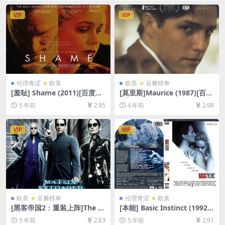
12GB][中英字幕]
下载][MP4/3.2GB][韩语中字]
VIP
VIP
伦理青涩
欧美
欧美
豆瓣榜单
[羞耻] Shame (2011)[百度网
[莫里斯]Maurice (1987)[百度
盘+夸克网盘+迅雷云盘资源10
网盘+迅雷云盘资源1080P超
5 年前
2.95
4 年前
2.98
80P超清未删减][MP4/6GB]
清未删减][MP4/9GB][中文字
[中英字幕]【手机/平板无法在
幕]
线播放，请使用电脑下载防和
VIP
VIP
谐压缩包（含解压密码）】
欧美
豆瓣榜单
伦理青涩
欧美
[黑客帝国2：重装上阵]The M
[本能] Basic Instinct (1992)
atrix Reloaded (2003)[百度
[百度网盘+迅雷云盘资源1080
5 年前
2.83
5 年前
2.91
网盘+迅雷云盘资源1080P超
P超清未删减][MP4/7.1GB][中