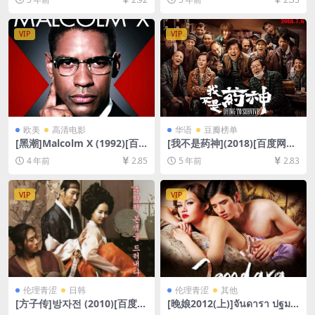
+迅雷云盘资源1080P超清未
删减][MP4/7.4GB][中文字幕]
删减][MP4/6.5GB][原声双语
字幕]【视频文件+防和谐压缩
VIP
VIP
包（含解压密码）】
欧美
高清电影
华语
豆瓣榜单
[黑潮]Malcolm X (1992)[百
[我不是药神](2018)[百度网盘
度网盘+迅雷云盘资源1080P
+迅雷云盘资源1080P超清][M
4 年前
2.85
5 年前
2.83
超清未删减][MP4/11GB][中
P4/7.5GB][国语中字]
英字幕]
VIP
VIP
伦理青涩
日韩
伦理青涩
其他
[方子传]방자전 (2010)[百度网
[晚娘2012(上)]จันดารา ปฐมบ
盘+迅雷云盘资源1080P超清
ท (2012)[百度网盘+迅雷云盘