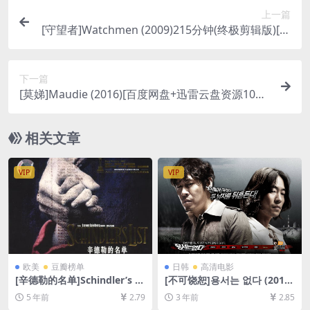
上一篇
[守望者]Watchmen (2009)215分钟(终极剪辑版)[百
度网盘+迅雷云盘资源1080P超清未删减][MP4/13G
B][中英字幕]
下一篇
[莫娣]Maudie (2016)[百度网盘+迅雷云盘资源1080
P超清未删减][MP4/7.4GB][中英字幕]
相关文章
VIP
VIP
欧美
豆瓣榜单
日韩
高清电影
[辛德勒的名单]Schindler’s Li
[不可饶恕]용서는 없다 (2010)
st (1993)[百度网盘+迅雷云盘
[百度网盘+夸克网盘1080P超
5 年前
2.79
3 年前
2.85
资源1080P超清未删减][MP4/
清未删减资源][网盘在线播放/