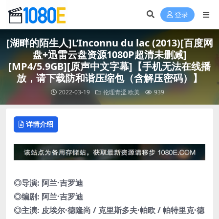
登录
[湖畔的陌生人]L’Inconnu du lac (2013)[百度网
盘+迅雷云盘资源1080P超清未删减]
[MP4/5.9GB][原声中文字幕]【手机无法在线播
放，请下载防和谐压缩包（含解压密码）】
2022-03-19
伦理青涩
欧美
939
详情介绍
◎导演: 阿兰·吉罗迪
◎编剧: 阿兰·吉罗迪
◎主演: 皮埃尔·德隆尚 / 克里斯多夫·帕欧 / 帕特里克·德