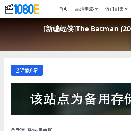
首页
高清电影
热门剧集
[新蝙蝠侠]The Batman 
详情介绍
◎导演: 马特·里夫斯