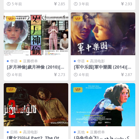
度网盘+迅雷云盘资源1080P
the Vampire: The Vampire
5 年前
2.85
3 年前
2.93
超清未删减][MP4/8.1GB][中
Chronicles (1994)[百度网盘
英字幕]
+夸克网盘1080P超清未删减
资源][网盘在线播放/下载][MP
VIP
VIP
4/7.9GB][中英字幕]
华语
豆瓣榜单
华语
高清电影
[岁月神偷]歲月神偷 (2010)[百
[军中乐园]軍中樂園 (2014)[百
度网盘+迅雷云盘资源1080P
度网盘+迅雷云盘资源1080P
4 年前
2.73
4 年前
2.87
超清未删减][MP4/7.5GB][粤
超清未删减][MP4/8.6GB][国
语中字]
语中字]
VIP
VIP
日韩
高清电影
其他
豆瓣榜单
[魔女2]마녀 Part2. The Othe
[乌龟也会飞]لاک پشت ها هم پر