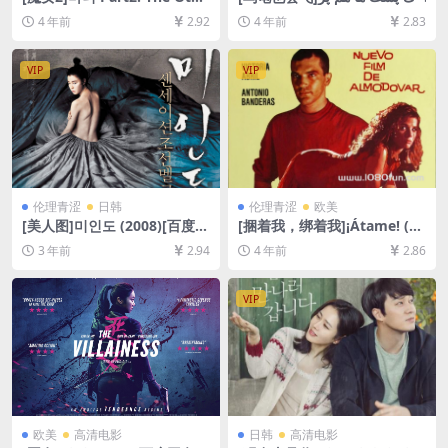
r One (2022)[百度网盘+迅雷
واز می کنند (2004)[百度网盘
4 年前
2.92
4 年前
2.83
云盘资源1080P超清未删减]
+迅雷云盘资源1080P超清未
[MP4/8.6GB][韩语中字]
删减][MP4/6GB][中文字幕]
VIP
VIP
伦理青涩
日韩
伦理青涩
欧美
[美人图]미인도 (2008)[百度网
[捆着我，绑着我]¡Átame! (19
盘+迅雷云盘资源1080P超清
89)[百度网盘+迅雷云盘资源1
3 年前
2.94
4 年前
2.86
未删减][MP4/4.3GB][韩语中
080P超清未删减][MP4/9GB]
字]
[中文字幕]
VIP
欧美
高清电影
日韩
高清电影