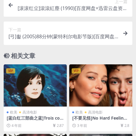
上一篇
[滚滚红尘]滾滾紅塵 (1990)[百度网盘+迅雷云盘资源
1080P超清未删减][MP4/5.4GB][国语中字]
下一篇
[弓]활 (2005)88分钟(蒙特利尔电影节版)[百度网盘
+迅雷云盘资源1080P超清][MP4/5.3GB][韩语繁体
中字]【视频文件+防和谐压缩包（含解压密码）】
相关文章
VIP
VIP
欧美
高清电影
欧美
高清电影
[蓝白红三部曲之蓝]Trois coul
[不要见怪]No Hard Feelings
eurs: Bleu (1993)[百度网盘
(2023)[百度网盘+迅雷云盘资
4 年前
2.87
3 年前
2.8
+迅雷云盘资源1080P超清未
源1080P超清未删减][MP4/6
删减][MP4/6.2GB][中文字幕]
GB][中文字幕]