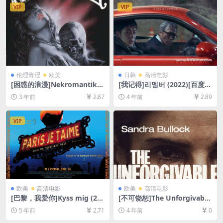
VIP
VIP
伦理青涩
欧美
日韩
高清电影
[困惑的浪漫]Nekromantik
[我记得]리멤버 (2022)[百度网
(1988)[百度网盘+夸克网盘10
盘+迅雷云盘资源1080P超清
3 年前
2.87
4 年前
2.89
80P超清未删减资源][网盘在
未删减][MP4/8GB][韩语中字]
线播放/下载][MP4/4.5GB][中
文字幕]
VIP
欧美
高清电影
欧美
高清电影
[巴黎，我爱你]Kyss mig (20
[不可饶恕]The Unforgivable
11)[百度网盘+迅雷云盘资源1
(2021)[百度网盘+迅雷云盘资
5 年前
2.71
4 年前
0
080P超清未删减][MP4/6.7G
源1080P超清未删减][MP4/6.
B][原声中字]
4GB][中英字幕]