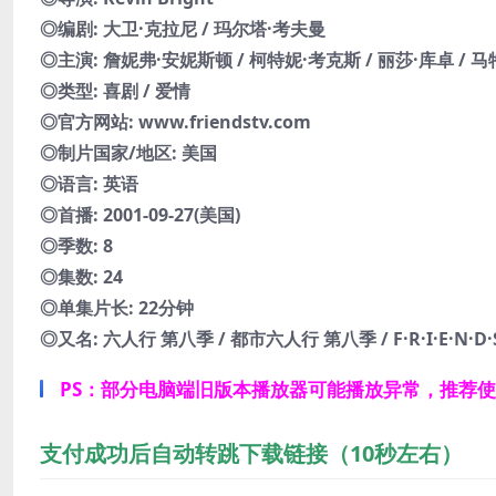
◎编剧: 大卫·克拉尼 / 玛尔塔·考夫曼
◎主演: 詹妮弗·安妮斯顿 / 柯特妮·考克斯 / 丽莎·库卓 / 马
◎类型: 喜剧 / 爱情
◎官方网站: www.friendstv.com
◎制片国家/地区: 美国
◎语言: 英语
◎首播: 2001-09-27(美国)
◎季数: 8
◎集数: 24
◎单集片长: 22分钟
◎又名: 六人行 第八季 / 都市六人行 第八季 / F·R·I·E·N·D·S /
PS：部分电脑端旧版本播放器可能播放异常，推荐
支付成功后自动转跳下载链接（10秒左右）