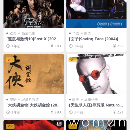
欧美
高清电影
华语
欧美
[速度与激情10]Fast X (2023)
[面子]Saving Face (2004)[百
[百度网盘+迅雷云盘资源1080
度网盘+夸克网盘1080P超清
3 年前
2.83
3 年前
2.99
P超清未删减][MP4/8GB][中
未删减资源][网盘在线播放/下
英字幕]
载][MP4/7GB][中文字幕]
VIP
VIP
华语
纪录片频道
欧美
豆瓣榜单
[大侠胡金铨]大俠胡金銓 (202
[天生杀人狂]导剪版 Natural
2)[百度网盘+迅雷云盘资源10
Born Killers (1994)[百度网盘
3 年前
2.93
3 年前
2.91
80P超清未删减][MP4/8GB]
+迅雷云盘资源1080P超清未
[中文字幕]
删减][MP4/7GB][中英字幕]
VIP
VIP