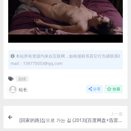
本站所有资源均来自互联网，如有侵权等其它行为请联系E
mail：159775053@qq.com
剧情
站长
分享
收藏
上一篇
[回家的路]집으로 가는 길 (2013)[百度网盘+迅雷云
盘资源1080P超清未删减][MP4/8.5GB][韩语中字]