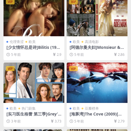
VIP
VIP
伦理青涩
欧美
欧美
高清电影
[少女情怀总是诗]Bilitis (197
[阿德尔曼夫妇]Monsieur &
7)[百度网盘+迅雷云盘资源10
Madame Adelman (2017)
5 年前
2.9
5 年前
2.86
80P超清未删减][MP4/6.0GB]
[百度网盘+迅雷云盘资源1080
[原声中字]【视频文件+防和谐
P超清未删减][MP4/7.8GB][中
压缩包（含解压密码）】
法字幕]
VIP
VIP
欧美
热门剧集
欧美
豆瓣榜单
[实习医生格蕾 第三季]Grey’s
[海豚湾]The Cove (2009)[百
Anatomy Season 3 (2006)
度网盘+迅雷云盘资源1080P
3 年前
3.73
5 年前
2.79
[百度网盘+夸克网盘1080P超
超清未删减][MP4/5.8GB][中
清未删减资源][网盘在线播放/
英字幕]