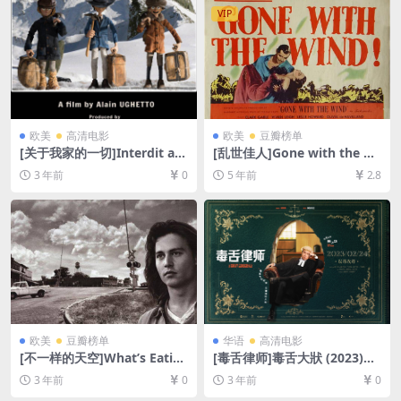
下载][MP4/69GB][奈飞官方
VIP
中字]
欧美
高清电影
欧美
豆瓣榜单
[关于我家的一切]Interdit au
[乱世佳人]Gone with the Wi
x chiens et aux italiens (20
nd (1939)[百度网盘+迅雷云
3 年前
0
5 年前
2.8
22)[百度网盘+迅雷云盘资源1
盘资源1080P超清未删减][MP
080P超清未删减][MP4/4GB]
4/15GB][中英字幕]
[中英字幕]
欧美
豆瓣榜单
华语
高清电影
[不一样的天空]What’s Eatin
[毒舌律师]毒舌大狀 (2023)国
g Gilbert Grape (1993)[百度
语&粤语[百度网盘+迅雷云盘
3 年前
0
3 年前
0
网盘+夸克网盘1080P超清未
资源1080P超清未删减][MKV/
删减资源][网盘在线播放/下
GB][中英字幕]