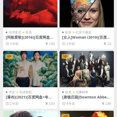
伦理青涩
欧美
欧美
纪录片频道
[同船爱歌](2016)[百度网盘
[女人]Woman (2019)[百度网
+迅雷云盘资源1080P超清未
盘+夸克网盘1080P超清未删
5 年前
2.98
3 年前
2.8
删减][MP4/6.1GB][原声双语
减资源][网盘在线播放/下载]
字幕]【手机无法在线播放，请
[MP4/3.9GB][中文字幕]
PC下载防和谐压缩包（含解压
VIP
VIP
密码）】
华语
高清电影
欧美
豆瓣榜单
[瀑布](2021)[百度网盘+夸克
[唐顿庄园]Downton Abbey
网盘1080P超清未删减资源]
(2019)[百度网盘+迅雷云盘资
2 年前
2.83
4 年前
2.88
[网盘在线播放/下载][MP4/3.
源1080P超清未删减][MP4/7.
2GB][中文字幕]
8GB][中英字幕]
VIP