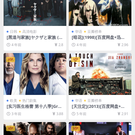
日韩
高清电影
华语
豆瓣榜单
[黑道与家族]ヤクザと家族 (2
[暗花](1998)[百度网盘+迅雷
020)[百度网盘+迅雷云盘资源
云盘资源1080P超清未删减]
4 年前
2.8
4 年前
2.96
1080P超清未删减][MP4/7.9G
[MP4/5.5GB][粤语中字]
B][日语中字]
VIP
VIP
欧美
热门剧集
华语
豆瓣榜单
[实习医生格蕾 第十八季]Gre
[天注定](2013)[百度网盘+夸
y’s Anatomy Season 18 (20
克网盘+迅雷云盘资源1080P
3 年前
3.88
5 年前
2.91
21)[百度网盘+夸克网盘1080P
超清未删减][MP4/8.3GB][原
超清未删减资源][网盘在线播
声中字]
放/下载][MP4/55GB][奈飞官
VIP
VIP
方中字]