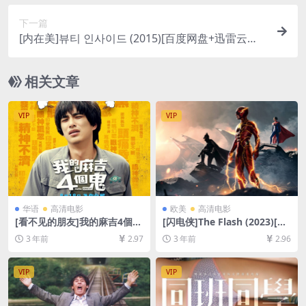
下一篇
[内在美]뷰티 인사이드 (2015)[百度网盘+迅雷云盘
资源1080P超清未删减][MP4/8GB][韩语中字]
相关文章
VIP
VIP
华语
高清电影
欧美
高清电影
[看不见的朋友]我的麻吉4個鬼
[闪电侠]The Flash (2023)[百
(2023)[百度网盘+夸克网盘10
度网盘+迅雷云盘资源1080P
3 年前
2.97
3 年前
2.96
80P超清未删减资源][网盘在
超清未删减][MP4/9GB][中英
线播放/下载][MP4/4.1GB][中
字幕]
文字幕]
VIP
VIP