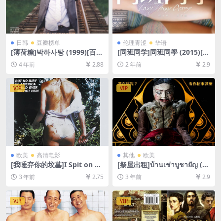
日韩
豆瓣榜单
伦理青涩
华语
[薄荷糖]박하사탕 (1999)[百度
[同班同学]同班同學 (2015)[百
网盘+迅雷云盘资源1080P超
度网盘+夸克网盘1080P超清
4 年前
2.88
2 年前
2.9
清未删减][MP4/8.4GB][韩语
未删减资源][网盘下载][MP4/
中字]
6.3GB][粤语中字][视频文件
+防和谐加密压缩包]
VIP
VIP
欧美
高清电影
其他
欧美
[我唾弃你的坟墓]I Spit on Yo
[祭屋出租]บ้านเช่าบูชายัญ (20
ur Grave (1978)[百度网盘+迅
23)[百度网盘+迅雷云盘资源1
3 年前
2.75
3 年前
2.9
雷云盘资源1080P超清未删减]
080P超清未删减][MP4/4GB]
[MP4/6GB][中英字幕][视频文
[泰语中字]
件+防和谐加密压缩包]
VIP
VIP