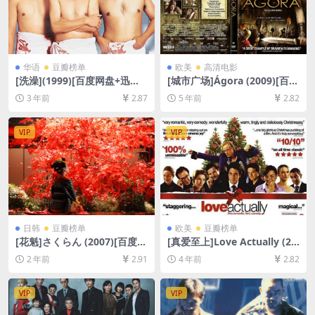
华语
豆瓣榜单
欧美
高清电影
[洗澡](1999)[百度网盘+迅雷
[城市广场]Ágora (2009)[百度
云盘资源1080P超清未删减]
网盘+迅雷云盘资源1080P超
3 年前
2.87
5 年前
2.82
[MP4/5GB][中文字幕]
清未删减][MP4/8.0GB][中英
字幕]
VIP
VIP
日韩
豆瓣榜单
欧美
豆瓣榜单
[花魁]さくらん (2007)[百度网
[真爱至上]Love Actually (20
盘+夸克网盘1080P超清未删
03)[百度网盘+迅雷云盘资源1
2 年前
2.91
4 年前
2.82
减资源][网盘在线播放/下载]
080P超清未删减][MP4/9.8G
[MP4/7GB][中文字幕]
B][中英字幕]
VIP
VIP