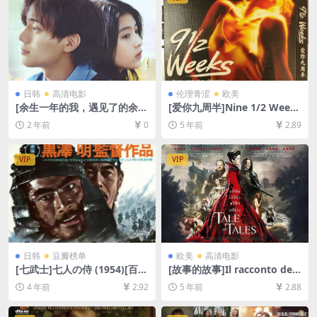
日韩
高清电影
伦理青涩
欧美
[余生一年的我，遇见了的余生
[爱你九周半]Nine 1/2 Weeks
半年的你的故事](2024)[百度
(1986)[百度网盘+迅雷云盘资
2 年前
0
5 年前
2.89
网盘+夸克网盘1080P超清未
源1080P超清未删减][MP4/7.
删减资源][网盘在线播放/下
0GB][中英字幕]【视频文件
载][MP4/7.3GB][中文字幕]
+防和谐压缩包（含解压密
VIP
VIP
码）】
日韩
豆瓣榜单
欧美
高清电影
[七武士]七人の侍 (1954)[百度
[故事的故事]Il racconto dei
网盘+迅雷云盘资源1080P超
racconti (2015)[百度网盘+迅
4 年前
2.92
5 年前
2.88
清未删减][MP4/10GB][日语
雷云盘资源1080P超清未删减]
中字]
[MP4/8.7GB][中英字幕]