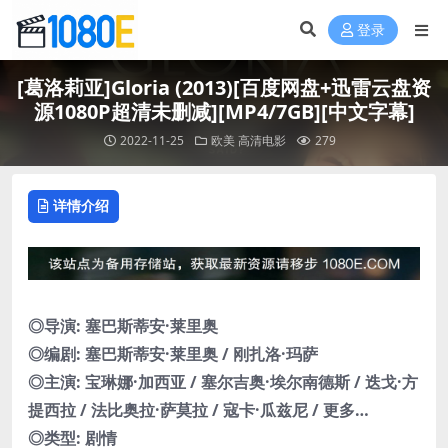
登录
[葛洛莉亚]Gloria (2013)[百度网盘+迅雷云盘资
源1080P超清未删减][MP4/7GB][中文字幕]
2022-11-25
欧美
高清电影
279
详情介绍
◎导演: 塞巴斯蒂安·莱里奥
◎编剧: 塞巴斯蒂安·莱里奥 / 刚扎洛·玛萨
◎主演: 宝琳娜·加西亚 / 塞尔吉奥·埃尔南德斯 / 迭戈·方
提西拉 / 法比奥拉·萨莫拉 / 寇卡·瓜兹尼 / 更多…
◎类型: 剧情