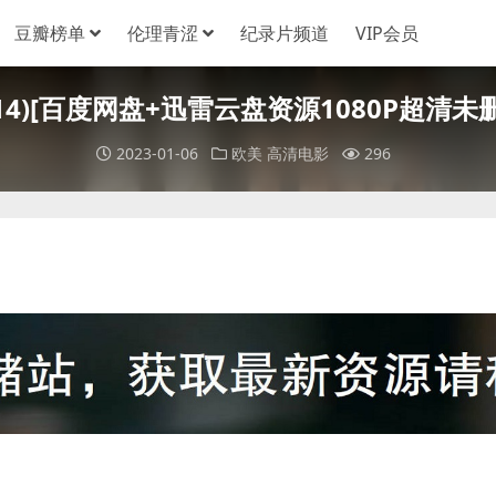
豆瓣榜单
伦理青涩
纪录片频道
VIP会员
 (2014)[百度网盘+迅雷云盘资源1080P超清未
2023-01-06
欧美
高清电影
296