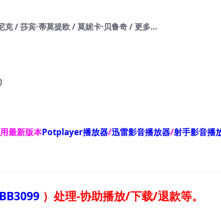
克 / 莎宾·蒂莫提欧 / 莫妮卡·贝鲁奇 / 更多…
)
使用最新版本
Potplayer播放器
/
迅雷影音播放器
/
射手影音播
BB3099
）
处理-协助播放/下载/退款等。