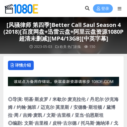
登录
[风骚律师 第四季]Better Call Saul Season 4
(2018)[百度网盘+迅雷云盘+阿里云盘资源1080P
超清未删减][MP4/13GB][中英字幕]
2023-05-03
欧美
热门剧集
150
详情介绍
◎导演: 明基·斯皮罗 / 米歇尔·麦克拉伦 / 丹尼尔·沙克海
姆 / 约翰·施班 / 迈克尔·莫里斯 / 安德鲁·斯坦顿 / 黛博
拉·周 / 吉姆·麦凯 / 文斯·吉里根 / 亚当·伯恩斯坦
◎编剧: 文斯·吉里根 / 皮特·古尔德 / 托马斯·施纳泽 / 戈