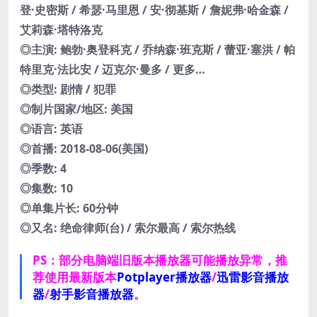
登·史密斯 / 希瑟·马里恩 / 安·彻基斯 / 詹妮弗·哈金森 /
艾莉森·塔特洛克
◎主演: 鲍勃·奥登科克 / 乔纳森·班克斯 / 蕾亚·塞洪 / 帕
特里克·法比安 / 迈克尔·曼多 / 更多…
◎类型: 剧情 / 犯罪
◎制片国家/地区: 美国
◎语言: 英语
◎首播: 2018-08-06(美国)
◎季数: 4
◎集数: 10
◎单集片长: 60分钟
◎又名: 绝命律师(台) / 索尔最高 / 索尔热线
PS：部分电脑端旧版本播放器可能播放异常，推
荐使用最新版本
Potplayer播放器
/
迅雷影音播放
器
/
射手影音播放器
。