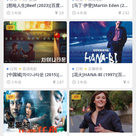
[怒呛人生]Beef (2023)[百度
[马丁·伊登]Martin Eden (201
网盘+迅雷云盘资源1080P超
9)[百度网盘+迅雷云盘资源10
3 年前
3.8
4 年前
2.92
清未删减][MP4/20GB][中英
80P超清未删减][MP4/8GB]
字幕]
[中文字幕]
VIP
日韩
高清电影
日韩
豆瓣榜单
[中国城]차이나타운 (2015)[百
[花火]HANA-BI (1997)[百度
度网盘+迅雷云盘资源1080P
网盘+夸克网盘1080P超清未
5 年前
2.87
3 年前
0
超清未删减][MP4/5.6GB][韩
删减资源][网盘在线播放/下
语中字]
载][MP4/6.5GB][中文字幕]
VIP
VIP