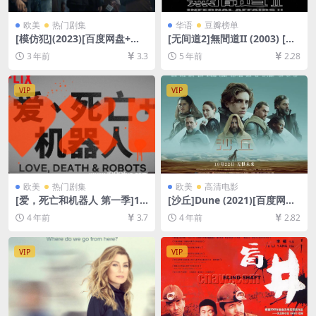
欧美
热门剧集
华语
豆瓣榜单
[模仿犯](2023)[百度网盘+迅
[无间道2]無間道II (2003) [百
雷云盘资源1080P超清未删减]
度网盘+迅雷云盘资源1080P
3 年前
3.3
5 年前
2.28
[MP4/14.8GB][中文字幕]
超清][MP4/7.1GB][粤语原声
中字]
VIP
VIP
欧美
热门剧集
欧美
高清电影
[爱，死亡和机器人 第一季]18
[沙丘]Dune (2021)[百度网盘
集全 Love, Death & Robots
+迅雷云盘资源1080P超清未
4 年前
3.7
4 年前
2.82
Season 1 (2019)[迅雷云盘资
删减][MP4/9.9GB][中英字幕]
源1080P超清未删减][MP4/12
GB][中英字幕]
VIP
VIP