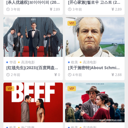
[杀人优越权]브이아이피 (201
[开心家族]헬로우 고스트 (201
7)[百度网盘+夸克网盘+迅雷云
0)[百度网盘+夸克网盘1080P
3 年前
2.89
3 年前
2.89
盘资源1080P超清未删减][MP
超清未删减资源][网盘在线播
4/8GB][韩语中字]
放/下载][MP4/7GB][中文字
幕]
VIP
华语
高清电影
欧美
高清电影
[红毯先生](2023)[百度网盘
[关于施密特]About Schmidt
+夸克网盘1080P超清资源][网
(2002)[百度网盘+迅雷云盘资
2 年前
0
4 年前
2.88
盘在线播放/下载][MP4/4.4G
源1080P超清未删减][MP4/7.
B][中文字幕]
6GB][中英字幕]
VIP
VIP
欧美
热门剧集
欧美
高清电影