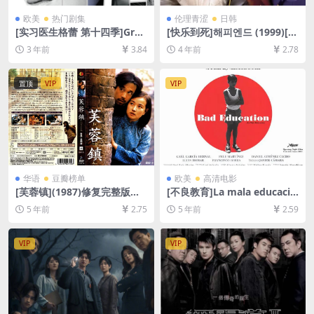
欧美
热门剧集
伦理青涩
日韩
[实习医生格蕾 第十四季]Gre
[快乐到死]해피엔드 (1999)[百
y’s Anatomy Season 14 (20
度网盘+迅雷云盘资源1080P
3 年前
3.84
4 年前
2.78
17)[百度网盘+夸克网盘1080P
超清未删减][MP4/5.8GB][韩
超清未删减资源][网盘在线播
语中字]
放/下载][MP4/66GB][奈飞官
置顶
VIP
VIP
方中字]
华语
豆瓣榜单
欧美
高清电影
[芙蓉镇](1987)修复完整版蓝
[不良教育]La mala educació
光原盘164分钟[百度网盘+迅
n (2004)[百度网盘+迅雷云盘
5 年前
2.75
5 年前
2.59
雷云盘+阿里云盘+夸克网盘资
资源1080P超清未删减][MP4/
源超清未删减1080P][MP4/13
5.9GB][繁体中字]【视频文件
GB/40GB][中文字幕]
+防和谐压缩包（含解压密
VIP
VIP
码）】