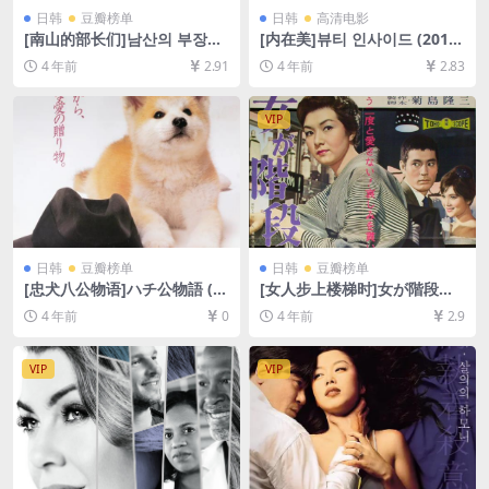
日韩
豆瓣榜单
日韩
高清电影
[南山的部长们]남산의 부장들
[内在美]뷰티 인사이드 (2015)
(2020)[百度网盘+迅雷云盘资
[百度网盘+迅雷云盘资源1080
4 年前
2.91
4 年前
2.83
源1080P超清未删减][MP4/7.
P超清未删减][MP4/8GB][韩
2GB][韩语中字]
语中字]
VIP
日韩
豆瓣榜单
日韩
豆瓣榜单
[忠犬八公物语]ハチ公物語 (1
[女人步上楼梯时]女が階段を
987)[百度网盘+迅雷云盘资源
上る時 (1960)[百度网盘+迅雷
4 年前
0
4 年前
2.9
1080P超清未删减][MP4/6.8G
云盘资源1080P超清未删减]
B][日语中字]
[MP4/6.8GB][日语中字]
VIP
VIP