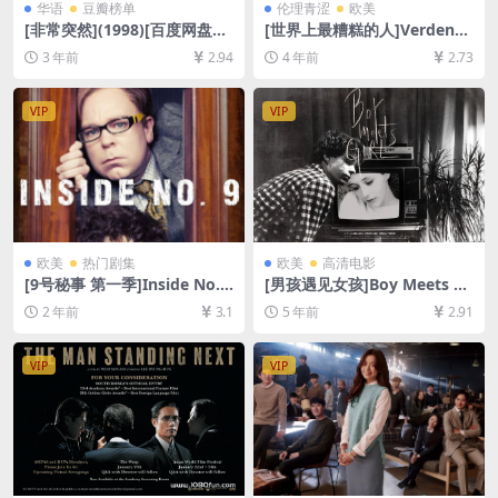
华语
豆瓣榜单
伦理青涩
欧美
[非常突然](1998)[百度网盘
[世界上最糟糕的人]Verdens
+夸克网盘1080P超清未删减
verste menneske (2021)[百
3 年前
2.94
4 年前
2.73
资源][网盘在线播放/下载][MP
度网盘+迅雷云盘资源1080P
4/5.8GB][粤语中字]
超清未删减][MP4/8GB][中英
字幕]
VIP
VIP
欧美
热门剧集
欧美
高清电影
[9号秘事 第一季]Inside No. 9
[男孩遇见女孩]Boy Meets Gi
Season 1 (2014)[百度网盘
rl (1984)[百度网盘+迅雷云盘
2 年前
3.1
5 年前
2.91
+夸克网盘1080P超清未删减
资源1080P超清未删减][MP4/
资源][网盘在线播放/下载][MP
6.5GB][台版中字]
4/5.75GB][中英字幕]
VIP
VIP