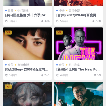
欧美
热门剧集
华语
高清电影
[实习医生格蕾 第十六季]Gre
[盲井](2007)89Min[百度网盘
y’s Anatomy Season 16 (20
+迅雷云盘资源1080P高清][M
3 年前
3.86
5 年前
2.68
19)[百度网盘+夸克网盘1080P
P4/4.6GB][中文字幕]
超清未删减资源][网盘在线播
放/下载][MP4/58GB][奈飞官
VIP
VIP
方中字]
欧美
高清电影
欧美
热门剧集
[挽歌]Elegy (2008)[百度网盘
[新教宗]全9集 The New Pop
+迅雷云盘资源1080P超清未
e (2020)[百度网盘+迅雷云盘
5 年前
2.61
4 年前
5.9
删减][MP4/7.2GB][中英字幕]
资源1080P超清未删减][MP4/
27GB][中英字幕]
VIP