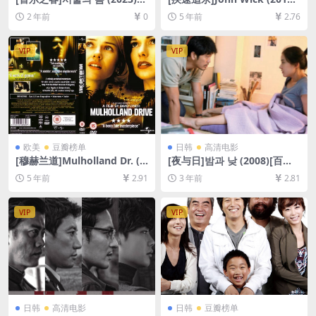
[百度网盘+夸克网盘1080P超
[百度网盘+迅雷云盘资源1080
2 年前
0
5 年前
2.76
清未删减资源][网盘在线播放/
P超清未删减][MP4/6.8GB][中
下载][MP4/8GB][中文字幕]
英字幕]
VIP
VIP
欧美
豆瓣榜单
日韩
高清电影
[穆赫兰道]Mulholland Dr. (2
[夜与日]밤과 낮 (2008)[百度
001)[百度网盘+夸克网盘+迅
网盘+夸克网盘1080P超清未
5 年前
2.91
3 年前
2.81
雷云盘资源1080P超清未删减]
删减资源][网盘在线播放/下
[MP4/9.4GB][中英字幕]
载][MP4/9.3GB][中文字幕]
VIP
VIP
日韩
高清电影
日韩
豆瓣榜单