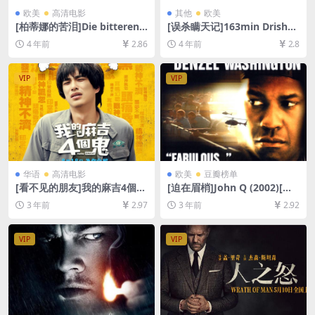
欧美
高清电影
其他
欧美
[柏蒂娜的苦泪]Die bitteren T
[误杀瞒天记]163min Drishya
ränen der Petra von Kant
m (2015)[百度网盘+夸克网盘
4 年前
2.86
4 年前
2.8
(1972)[百度网盘+夸克网盘资
+迅雷云盘资源1080P超清未
源1080P超清未删减][MP4/8
删减][MP4/10GB][中英字幕]
GB][中文字幕]
VIP
VIP
华语
高清电影
欧美
豆瓣榜单
[看不见的朋友]我的麻吉4個鬼
[迫在眉梢]John Q (2002)[百
(2023)[百度网盘+夸克网盘10
度网盘+夸克网盘1080P超清
3 年前
2.97
3 年前
2.92
80P超清未删减资源][网盘在
未删减资源][网盘在线播放/下
线播放/下载][MP4/4.1GB][中
载][MP4/7.5GB][中英字幕]
文字幕]
VIP
VIP