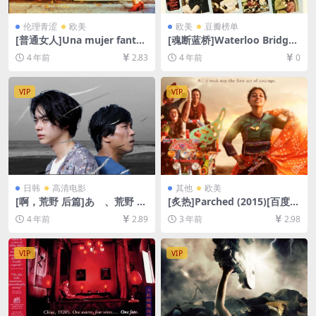
伦理青涩
欧美
欧美
豆瓣榜单
[普通女人]Una mujer fantás
[魂断蓝桥]Waterloo Bridge
tica (2017)[百度网盘+迅雷云
(1940)[百度网盘+迅雷云盘资
4 年前
2.83
4 年前
0
盘资源1080P超清未删减][MP
源1080P超清未删减][MP4/6
4/6.7GB][中文字幕]
GB][中英字幕]
VIP
VIP
日韩
高清电影
其他
欧美
[啊，荒野 后篇]あゝ、荒野 後
[炙热]Parched (2015)[百度网
篇 (2017)[百度网盘+迅雷云盘
盘+夸克网盘1080P超清未删
4 年前
2.89
3 年前
2.98
资源1080P超清未删减][MP4/
减资源][网盘在线播放/下载]
9.3GB][日语中字]
[MP4/7.6GB][中文字幕]
VIP
VIP