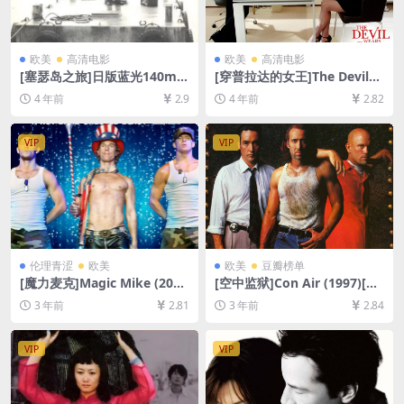
欧美
高清电影
欧美
高清电影
[塞瑟岛之旅]日版蓝光140min
[穿普拉达的女王]The Devil
Ταξίδι στα Κύθηρα (1984)
Wears Prada (2006)[百度网
4 年前
2.9
4 年前
2.82
[百度网盘+夸克网盘+迅雷云
盘+迅雷云盘资源1080P超清
盘资源1080P超清未删减][MP
未删减][MP4/7GB][中英字幕]
4/8.1GB][原声中字]
VIP
VIP
伦理青涩
欧美
欧美
豆瓣榜单
[魔力麦克]Magic Mike (201
[空中监狱]Con Air (1997)[百
2)[百度网盘+夸克网盘1080P
度网盘+夸克网盘1080P超清
3 年前
2.81
3 年前
2.84
超清未删减资源][网盘在线播
未删减资源][网盘在线播放/下
放/下载][MP4/6.7GB][中英字
载][MP4/7.5GB][中英字幕]
幕]
VIP
VIP