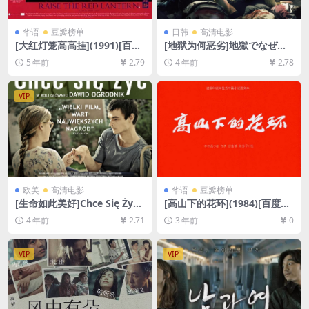
华语
豆瓣榜单
日韩
高清电影
[大红灯笼高高挂](1991)[百度
[地狱为何恶劣]地獄でなぜ悪
网盘+夸克网盘+迅雷云盘资源
い (2013)[百度网盘+迅雷云盘
5 年前
2.79
4 年前
2.78
1080P超清未删减][MP4/7.9G
资源1080P超清未删减][MP4/
B][中文字幕]
8GB][日语中字]
VIP
欧美
高清电影
华语
豆瓣榜单
[生命如此美好]Chce Się Żyć
[高山下的花环](1984)[百度网
(2013)[百度网盘+迅雷云盘资
盘+夸克网盘1080P超清未删
4 年前
2.71
3 年前
0
源1080P超清未删减][MP4/6.
减资源][网盘在线播放/下载]
9GB][中文字幕]
[MP4/9.5GB][中文字幕]
VIP
VIP