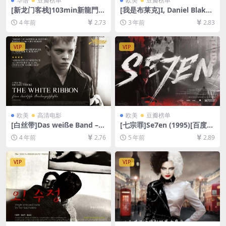
华语
豆瓣榜单
欧美
豆瓣榜单
[新龙门客栈]103min新龍門客
[我是布莱克]I, Daniel Blake
棧 (1992)[百度网盘+迅雷云盘
(2016)[百度网盘+夸克网盘10
4 年前
2.73
3 年前
2.83
资源1080P超清未删减][MP4/
80P超清未删减资源][网盘在
6.7GB][粤语中字]
线播放/下载][MP4/6.2GB][中
英字幕]
VIP
VIP
欧美
高清电影
欧美
豆瓣榜单
[白丝带]Das weiße Band – E
[七宗罪]Se7en (1995)[百度网
ine deutsche Kindergeschic
盘+夸克网盘+迅雷云盘资源10
4 年前
2.76
5 年前
2.89
hte (2009)[百度网盘+迅雷云
80P超清未删减][MP4/8.3GB]
盘资源1080P超清未删减][MP
[中英字幕]
4/9GB][中文字幕]
VIP
VIP