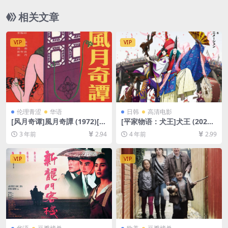
相关文章
VIP
VIP
伦理青涩
华语
日韩
高清电影
[风月奇谭]風月奇譚 (1972)[百
[平家物语：犬王]犬王 (2021)
度网盘+迅雷云盘资源1080P
[百度网盘+迅雷云盘资源1080
3 年前
2.94
4 年前
2.99
超清未删减][MP4/3.4GB][中
P超清未删减][MP4/2GB][日
文字幕]
语中字]
VIP
VIP