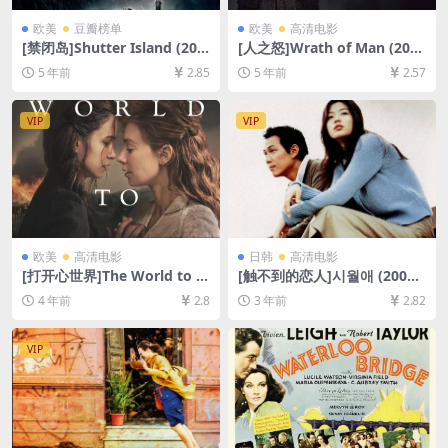
欧美
豆瓣榜单
欧美
高清电影
[禁闭岛]Shutter Island (201
[人之怒]Wrath of Man (202
0)[百度网盘+迅雷云盘资源10
1)[百度云网盘资源未删减108
5 年前
2.85
5 年前
2.57
80P超清未删减][MP4/8.5GB]
0P超清][MP4/6.5GB][中英字
[中英字幕]
幕]
VIP
VIP
欧美
高清电影
日韩
高清电影
[打开心世界]The World to C
[触不到的恋人]시월애 (2000)
ome (2020)[百度网盘+迅雷云
[百度网盘+迅雷云盘资源1080
4 年前
2.8
3 年前
2.82
盘资源1080P超清未删减][MP
P超清未删减][MP4/6GB][韩
4/6.2GB][中文字幕]
语中字]
VIP