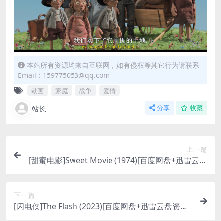
本站所有资源均来自互联网，如有侵权等其它行为请联系
Email：159775053@qq.com
动画
家庭
战争
爱情
站长
分享
收藏
上一篇
[甜蜜电影]Sweet Movie (1974)[百度网盘+迅雷云盘
资源1080P超清未删减][MP4/5GB][中文字幕]
下一篇
[闪电侠]The Flash (2023)[百度网盘+迅雷云盘资源1
080P超清未删减][MP4/9GB][中英字幕]