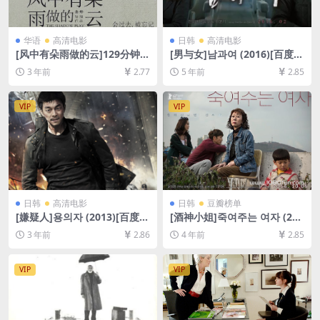
华语
高清电影
日韩
高清电影
[风中有朵雨做的云]129分钟
[男与女]남과여 (2016)[百度网
(金马影展)(2018)[百度网盘
盘+迅雷云盘资源1080P超清
3 年前
2.77
5 年前
2.85
+夸克网盘+迅雷云盘资源1080
未删减][MP4/6.6GB][韩语中
P超清未删减][MP4/8GB][中
字]
文字幕]
VIP
VIP
日韩
高清电影
日韩
豆瓣榜单
[嫌疑人]용의자 (2013)[百度网
[酒神小姐]죽여주는 여자 (201
盘+夸克网盘1080P超清未删
6)[百度网盘+迅雷云盘资源10
3 年前
2.86
4 年前
2.85
减资源][网盘在线播放/下载]
80P超清未删减][MP4/7GB]
[MP4/8.8GB][韩语中字]
[韩语中字]
VIP
VIP