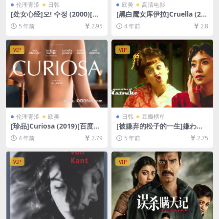
伦理青涩
日韩
欧美
高清电影
[处女心经]오! 수정 (2000)[百
[黑白魔女库伊拉]Cruella (20
度网盘+迅雷云盘资源1080P
21)[百度网盘+迅雷云盘资源1
5 年前
2.95
4 年前
2.8
超清][MP4/7.5GB][韩语中字]
080P超清未删减][MP4/8.7G
【视频文件+防和谐压缩包
B][中英字幕]
（含解压密码）】
VIP
VIP
伦理青涩
欧美
日韩
豆瓣榜单
[珍品]Curiosa (2019)[百度网
[被嫌弃的松子的一生]嫌われ
盘+迅雷云盘资源1080P超清]
松子の一生 (2006)[百度网盘
4 年前
2.79
5 年前
2.75
[MP4/6.8GB][中英字幕]
+迅雷云盘资源1080P超清未
删减][MP4/8.4GB][日语中字]
VIP
VIP