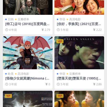
日韩
豆瓣榜单
华语
高清电影
[特工]공작 (2018)[百度网盘
[你好，李焕英] (2021)[百度云
+夸克网盘+迅雷云盘资源1080
网盘资源未删减1080P][MP4/
4 年前
2.79
5 年前
2.22
P超清未删减][MP4/8.7GB][韩
2.3GB][国语中字]
语中字]
VIP
欧美
高清电影
华语
豆瓣榜单
[怪物少女妮莫娜]Nimona (20
[堕落天使]墮落天使 (1995)[百
23)[百度网盘+迅雷云盘资源1
度网盘+迅雷云盘资源1080P
3 年前
0
5 年前
2.86
080P超清未删减][MP4/2GB]
超清未删减][MP4/6.2GB][原
[中英字幕]
声中字]
VIP
VIP