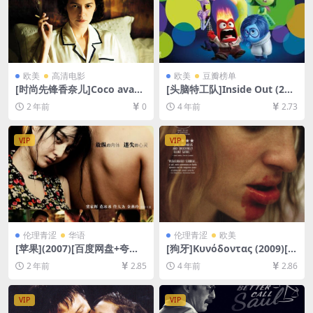
欧美
高清电影
欧美
豆瓣榜单
[时尚先锋香奈儿]Coco avant
[头脑特工队]Inside Out (201
Chanel (2009)[百度网盘+夸
5)[百度网盘+迅雷云盘资源10
2 年前
0
4 年前
2.73
克网盘1080P超清未删减资源]
80P超清未删减][MP4/6GB]
[网盘在线播放/下载][MP4/7.
[中英字幕]
2GB][中文字幕]
VIP
VIP
伦理青涩
华语
伦理青涩
欧美
[苹果](2007)[百度网盘+夸克
[狗牙]Κυνόδοντας (2009)[百
网盘高清未删减资源][MP4/7.
度网盘+夸克网盘1080P超清
2 年前
2.85
4 年前
2.86
4GB][国语中字]【视频文件
未删减资源][网盘在线播放/下
+防和谐压缩包（含解压密
载][MP4/6.3GB][中文字幕]
码）】
VIP
VIP