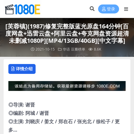
登录
[芙蓉镇](1987)修复完整版蓝光原盘164分钟[百
度网盘+迅雷云盘+阿里云盘+夸克网盘资源超清
未删减1080P][MP4/13GB/40GB][中文字幕]
2021-10-15
华语
豆瓣榜单
8.6K
详情介绍
◎导演: 谢晋
◎编剧: 阿城 / 谢晋
◎主演: 刘晓庆 / 姜文 / 郑在石 / 张光北 / 徐松子 / 更
多…