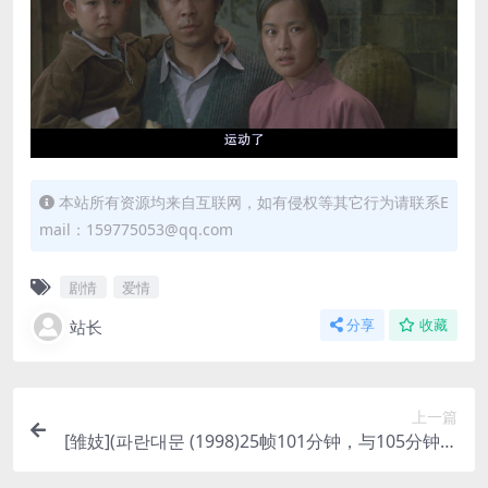
本站所有资源均来自互联网，如有侵权等其它行为请联系E
mail：159775053@qq.com
剧情
爱情
站长
分享
收藏
上一篇
[雏妓](파란대문 (1998)25帧101分钟，与105分钟版
本内容一致[百度网盘+迅雷云盘资源DVD原盘高清