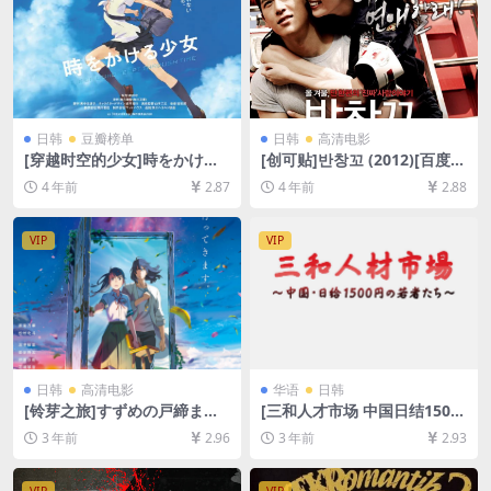
日韩
豆瓣榜单
日韩
高清电影
[穿越时空的少女]時をかける
[创可贴]반창꼬 (2012)[百度网
少女 (2006)[百度网盘+迅雷云
盘+迅雷云盘资源1080P超清
4 年前
2.87
4 年前
2.88
盘资源1080P超清未删减][MP
未删减][MP4/6.59GB][韩语中
4/5.6GB][日语中字]
字]
VIP
VIP
日韩
高清电影
华语
日韩
[铃芽之旅]すずめの戸締まり
[三和人才市场 中国日结1500
(2022)[百度网盘+迅雷云盘资
日元的年轻人们](2018)[百度
3 年前
2.96
3 年前
2.93
源1080P超清未删减][MP4/7
网盘+夸克网盘720P高清资源]
GB][日语中字]
[网盘在线播放/下载][MP4/1.
5GB][中文字幕][视频文件+防
VIP
VIP