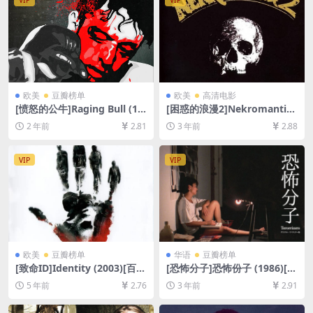
和谐加密压缩包]
欧美
豆瓣榜单
欧美
高清电影
[愤怒的公牛]Raging Bull (19
[困惑的浪漫2]Nekromantik
80)[百度网盘+夸克网盘1080P
2 (1991)[百度网盘+夸克网盘1
2 年前
2.81
3 年前
2.88
超清未删减资源][网盘在线播
080P超清未删减资源][网盘在
放/下载][MP4/8.1GB][中英字
线播放/下载][MP4/6.6GB][中
幕]
文字幕]
VIP
VIP
欧美
豆瓣榜单
华语
豆瓣榜单
[致命ID]Identity (2003)[百度
[恐怖分子]恐怖份子 (1986)[百
网盘+迅雷云盘资源1080P超
度网盘+夸克网盘+迅雷云盘资
5 年前
2.76
3 年前
2.91
清未删减][MP4/5.7GB][中英
源1080P超清未删减][MP4/6
字幕]
GB][中文字幕]