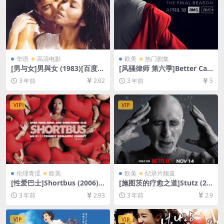
华语
高清电影
欧美
热门剧集
[男与女]男與女 (1983)[百度网
[风骚律师 第六季]Better Call
盘+夸克网盘1080P超清未删
Saul Season 6 (2022)[百度网
3 年前
2.92
3 年前
5
减资源][网盘在线播放/下载]
盘+迅雷云盘+阿里云盘资源10
[MP4/6.2GB][粤语中字]
80P超清未删减][MP4/19GB]
[中英字幕]
VIP
VIP
伦理青涩
欧美
欧美
纪录片频道
[性爱巴士]Shortbus (2006)
[施图茨的疗愈之道]Stutz (20
[百度网盘+迅雷云盘资源1080
22)[百度网盘+迅雷云盘资源1
3 年前
2.93
3 年前
2.9
P超清未删减][MP4/6GB][中
080P超清未删减][MP4/6GB]
英字幕]【手机无法在线播放，
[中文字幕]
请下载防和谐压缩包（含解压
VIP
VIP
密码）】