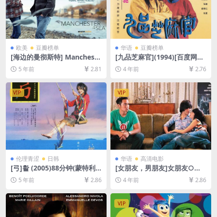
欧美
豆瓣榜单
华语
豆瓣榜单
[海边的曼彻斯特] Mancheste
[九品芝麻官](1994)[百度网盘
r by the Sea (2016)[百度网
+迅雷云盘资源1080P超清][M
5 年前
2.81
4 年前
2.76
盘+迅雷云盘资源1080P超清
P4/7GB][粤语中字]
未删减][MP4/8.8GB][中英字
幕]
VIP
VIP
伦理青涩
日韩
华语
高清电影
[弓]활 (2005)88分钟(蒙特利
[女朋友，男朋友]女朋友○男
尔电影节版)[百度网盘+迅雷云
朋友 (2012)[百度网盘+迅雷云
5 年前
2.86
4 年前
2.86
盘资源1080P超清][MP4/5.3G
盘资源1080P超清未删减][MP
B][韩语繁体中字]【视频文件
4/6.8GB][中文字幕]
+防和谐压缩包（含解压密
VIP
码）】