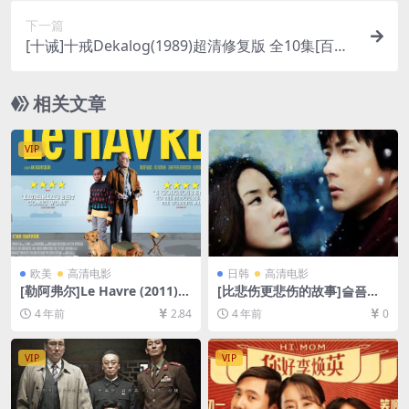
未删减][MP4/5.6GB][韩语中字]【视频文件+防和谐
下一篇
压缩包（含解压密码）】
[十诫]十戒Dekalog(1989)超清修复版 全10集[百度
网盘+夸克网盘+迅雷云盘+阿里云盘资源未删减108
0P][MP4/36GB][原声中字]
相关文章
VIP
欧美
高清电影
日韩
高清电影
[勒阿弗尔]Le Havre (2011)
[比悲伤更悲伤的故事]슬픔보
[百度网盘+迅雷云盘资源1080
다 더 슬픈 이야기 (2009)[百
4 年前
2.84
4 年前
0
P超清未删减][MP4/6GB][中
度网盘+迅雷云盘资源1080P
文字幕]
超清未删减][MP4/4GB][韩语
中字]
VIP
VIP