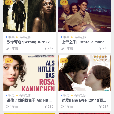
VIP
VIP
欧美
高清电影
欧美
高清电影
[致命弯道7]Wrong Turn (20
[上帝之手]È stata la mano d
21)[百度网盘+迅雷云盘资源1
i Dio (2021)[百度网盘+迅雷云
3 年前
2.87
5 年前
2.85
080P超清未删减][MP4/7GB]
盘资源1080P超清未删减][MP
[中英字幕]
4/8.3GB][原声中字]
VIP
VIP
欧美
高清电影
欧美
高清电影
[谁偷了我的粉兔子]Als Hitler
[简爱]Jane Eyre (2011)[百度
das rosa Kaninchen stahl
网盘+迅雷云盘资源1080P超
4 年前
2.86
4 年前
2.87
(2019)[百度网盘+迅雷云盘资
清未删减][MP4/7.4GB][中英
源1080P超清未删减][MP4/7.
字幕]