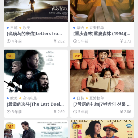
日韩
欧美
华语
豆瓣榜单
[硫磺岛的来信]Letters from
[重庆森林]重慶森林 (1994)[百
Iwo Jima (2006)[百度网盘
度网盘+迅雷云盘资源1080P
4 年前
2.82
5 年前
2.73
+迅雷云盘资源1080P超清未
超清未删减][MP4/6.6GB][原
删减][MP4/8.9GB][中文字幕]
声中字]
VIP
VIP
欧美
高清电影
日韩
豆瓣榜单
[最后的决斗]The Last Duel
[7号房的礼物]7번방의 선물 (2
(2021)[百度网盘+迅雷云盘资
013)[百度网盘+迅雷云盘资源
5 年前
2.69
5 年前
2.86
源1080P超清未删减][MP4/9.
1080P超清未删减][MP4/8.2G
8GB][中英字幕]
B][韩语中字]
VIP
VIP