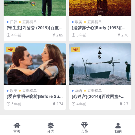
日韩
豆瓣榜单
欧美
豆瓣榜单
[寄生虫]기생충 (2019)[百度网
[追梦赤子心]Rudy (1993)[百
盘+夸克网盘+迅雷云盘资源10
度网盘+夸克网盘1080P超清
4 年前
2.89
3 年前
2.76
80P超清未删减][MP4/8.5GB]
未删减资源][网盘在线播放/下
[韩语中字]
载][MP4/7.1GB][中英字幕]
VIP
VIP
欧美
豆瓣榜单
华语
豆瓣榜单
[爱在黎明破晓前]Before Sun
[心迷宫](2014)[百度网盘+迅
rise (1995)[百度网盘+迅雷云
雷云盘资源1080P超清未删减]
5 年前
2.74
4 年前
2.7
盘资源1080P超清未删减][MP
[MP4/6GB][中文字幕]
4/6.4GB][中英字幕]
首页
分类
会员
我的