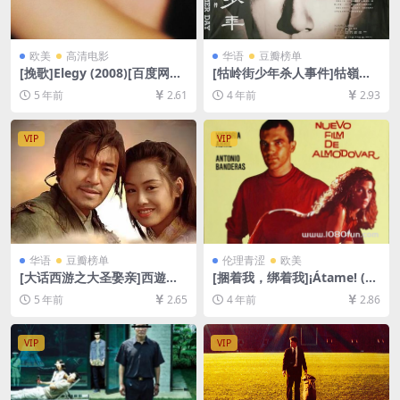
欧美
高清电影
华语
豆瓣榜单
[挽歌]Elegy (2008)[百度网盘
[牯岭街少年杀人事件]牯嶺街
+迅雷云盘资源1080P超清未
少年殺人事件 (1991)[百度网
5 年前
2.61
4 年前
2.93
删减][MP4/7.2GB][中英字幕]
盘+迅雷云盘资源1080P超清
未删减][MP4/14GB][中文字
幕]
VIP
VIP
华语
豆瓣榜单
伦理青涩
欧美
[大话西游之大圣娶亲]西遊記
[捆着我，绑着我]¡Átame! (19
大結局之仙履奇緣 (1995)[百
89)[百度网盘+迅雷云盘资源1
5 年前
2.65
4 年前
2.86
度网盘+迅雷云盘资源1080P
080P超清未删减][MP4/9GB]
超清未删减][MP4/6.4GB][粤
[中文字幕]
语中字]
VIP
VIP