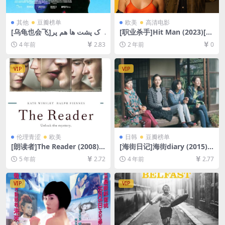
其他
豆瓣榜单
欧美
高清电影
[乌龟也会飞]لاک پشت ها هم پر
[职业杀手]Hit Man (2023)[百
واز می کنند (2004)[百度网盘
度网盘+夸克网盘1080P超清
4 年前
2.83
2 年前
0
+迅雷云盘资源1080P超清未
未删减资源][网盘在线播放/下
删减][MP4/6GB][中文字幕]
载][MP4/7.2GB][中英字幕]
VIP
VIP
伦理青涩
欧美
日韩
豆瓣榜单
[朗读者]The Reader (2008)
[海街日记]海街diary (2015)
[百度网盘+夸克网盘+迅雷云
[百度网盘+迅雷云盘资源1080
5 年前
2.72
4 年前
2.77
盘资源1080P超清未删减][MP
P超清未删减][MP4/8.1GB][日
4/6.6GB][中英字幕]【视频文
语中字]
件+防和谐压缩包（含解压密
VIP
VIP
码）】