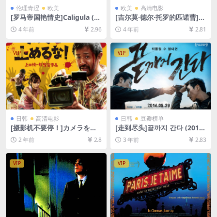
伦理青涩
欧美
欧美
高清电影
[罗马帝国艳情史]Caligula (19
[吉尔莫·德尔·托罗的匹诺曹]G
79)[百度网盘+迅雷云盘+夸克
uillermo Del Toro’s Pinocch
4 年前
2.96
4 年前
2.81
网盘资源1080P超清未删减]
io (2022)[百度网盘+迅雷云盘
[MP4/10GB][中英字幕]【手
资源1080P超清未删减][MP4/
机无法在线播放，请下载防和
7GB][中英字幕]
VIP
VIP
谐压缩包（含解压密码）】
日韩
高清电影
日韩
豆瓣榜单
[摄影机不要停！]カメラを止
[走到尽头]끝까지 간다 (2014)
めるな！ (2017)[百度网盘+夸
[百度网盘+夸克网盘1080P超
2 年前
2.8
3 年前
2.83
克网盘1080P超清未删减资源]
清未删减资源][网盘在线播放/
[网盘在线播放/下载][MP4/6.
下载][MP4/4.5GB][韩语中字]
7GB][日语中字]
VIP
VIP