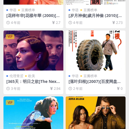
华语
豆瓣榜单
华语
豆瓣榜单
[花样年华]花樣年華 (2000)[百
[岁月神偷]歲月神偷 (2010)[百
度网盘+迅雷云盘资源1080P
度网盘+迅雷云盘资源1080P
4 年前
2.7
4 年前
2.73
超清未删减][MP4/6.2GB][粤
超清未删减][MP4/7.5GB][粤
语中字]
语中字]
VIP
伦理青涩
欧美
华语
豆瓣榜单
[365天：明日之欲]The Next
[落叶归根](2007)[百度网盘
365 Days (2022)[百度网盘
+夸克网盘1080P超清未删减
3 年前
2.94
2 年前
0
+夸克网盘1080P超清未删减
资源][网盘在线播放/下载][MP
资源][网盘下载][MP4/6.8GB]
4/7.1GB][中英字幕]
[中英字幕]【手机/平板无法在
VIP
线播放，请使用电脑下载防和
谐压缩包（含解压密码）】