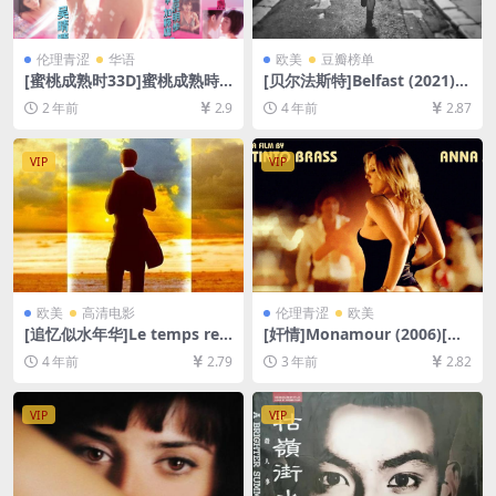
伦理青涩
华语
欧美
豆瓣榜单
[蜜桃成熟时33D]蜜桃成熟時3
[贝尔法斯特]Belfast (2021)
3D (2011)[百度网盘+夸克网
[百度网盘+迅雷云盘资源1080
2 年前
2.9
4 年前
2.87
盘1080P超清未删减资源][网
P超清未删减][MP4/6.2GB][中
盘下载][MP4/5.2GB][粤语中
英字幕]
字]【手机/平板无法在线播
VIP
VIP
放，请使用电脑下载防和谐压
缩包（含解压密码）】
欧美
高清电影
伦理青涩
欧美
[追忆似水年华]Le temps retr
[奸情]Monamour (2006)[百
ouvé, d’après l’oeuvre de M
度网盘+迅雷云盘资源1080P
4 年前
2.79
3 年前
2.82
arcel Proust (1999)[百度网
超清未删减][MP4/5GB][原声
盘+迅雷云盘资源1080P超清
中字]【手机/平板无法在线播
未删减][MP4/9.5GB][中文字
放，请使用电脑下载防和谐压
VIP
VIP
幕]
缩包（含解压密码）】