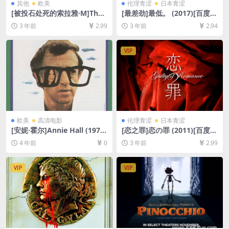
其他
欧美
伦理青涩
日本青涩
[被投石处死的索拉雅·M]The
[最差劲]最低。 (2017)[百度网
Stoning of Soraya M. (200
盘+迅雷云盘资源1080P超清
3 年前
2.99
3 年前
2.94
8)[百度网盘+夸克网盘1080P
未删减][MP4/7GB][日语中字]
超清资源][网盘在线播放/下
载][MP4/7.4GB][中文字幕]
VIP
欧美
高清电影
伦理青涩
日本青涩
[安妮·霍尔]Annie Hall (1977)
[恋之罪]恋の罪 (2011)[百度网
[百度网盘+迅雷云盘资源1080
盘+夸克网盘资源1080P超清
4 年前
0
3 年前
2.99
P超清未删减][MP4/5.2GB][中
未删减][MP4/8.7GB][日语中
英字幕]
字]
VIP
VIP