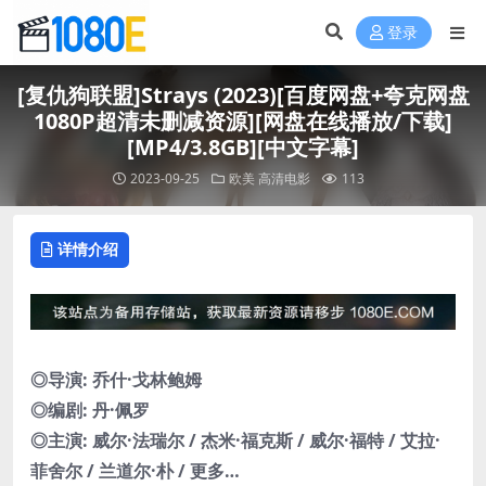
登录
[复仇狗联盟]Strays (2023)[百度网盘+夸克网盘
1080P超清未删减资源][网盘在线播放/下载]
[MP4/3.8GB][中文字幕]
2023-09-25
欧美
高清电影
113
详情介绍
◎导演: 乔什·戈林鲍姆
◎编剧: 丹·佩罗
◎主演: 威尔·法瑞尔 / 杰米·福克斯 / 威尔·福特 / 艾拉·
菲舍尔 / 兰道尔·朴 / 更多…