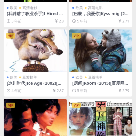
欧美
高清电影
欧美
高清电影
[我聘请了职业杀手]I Hired a
[巴黎，我爱你]Kyss mig (20
Contract Killer (1990)[百度
11)[百度网盘+迅雷云盘资源1
3 年前
2.8
5 年前
2.71
网盘+夸克网盘1080P超清未
080P超清未删减][MP4/6.7G
删减资源][网盘在线播放/下
B][原声中字]
载][MP4/5.1GB][中文字幕]
VIP
VIP
欧美
豆瓣榜单
欧美
豆瓣榜单
[冰川时代]Ice Age (2002)[百
[房间]Room (2015)[百度网盘
度网盘+迅雷云盘资源1080P
+迅雷云盘资源1080P超清未
4 年前
2.87
5 年前
2.79
超清未删减][MP4/5.2GB][中
删减][MP4/7.1GB][中英字幕]
英字幕]
VIP
VIP