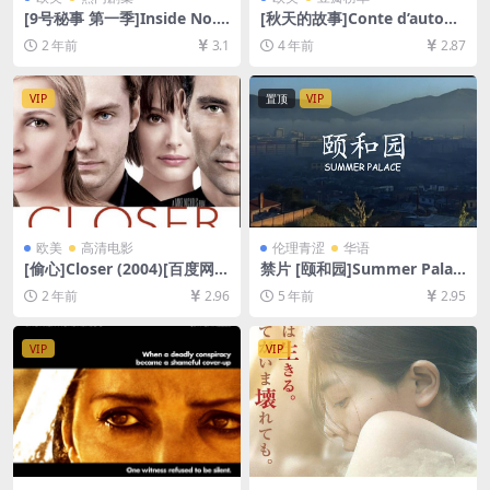
[9号秘事 第一季]Inside No. 9
[秋天的故事]Conte d’autom
Season 1 (2014)[百度网盘
ne (1998)[百度网盘+迅雷云盘
2 年前
3.1
4 年前
2.87
+夸克网盘1080P超清未删减
资源1080P超清未删减][MP4/
资源][网盘在线播放/下载][MP
6GB][中文字幕]
4/5.75GB][中英字幕]
VIP
置顶
VIP
欧美
高清电影
伦理青涩
华语
[偷心]Closer (2004)[百度网盘
禁片 [颐和园]Summer Palac
+夸克网盘1080P超清未删减
e(2006)[百度网盘+夸克网盘
2 年前
2.96
5 年前
2.95
资源][网盘在线播放/下载][MP
+迅雷云盘资源未删减1080P
4/6.7GB][中英字幕]
高清][MP4/7GB][中英字幕]
VIP
VIP