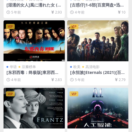
[湿濡的女人]風に濡れた女 (2
[古惑仔]1-6部[百度网盘+迅雷
016)[百度网盘+迅雷云盘资源
云盘资源1080P超清未删减]
5 年前
2.93
4 年前
10
1080P超清未删减][MP4/4.7G
[MP4/35GB][粤语原声中文字
B][日语中字]【手机在线无法
幕]
观看，请下载防和谐压缩包
VIP
VIP
（含解压密码）】
华语
豆瓣榜单
欧美
高清电影
[东邪西毒：终极版]東邪西毒
[永恒族]Eternals (2021)[百度
終極版 (2008)[百度网盘+迅雷
网盘+迅雷云盘资源1080P超
4 年前
2.83
5 年前
2.79
云盘资源1080P超清未删减]
清未删减][MP4/10GB][中文
[MP4/6.7GB][粤语中字]
字幕]
VIP
VIP