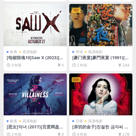
4/8GB][韩语中字]
载][MP4/5.1GB][中英字幕]
VIP
欧美
高清电影
华语
高清电影
[电锯惊魂10]Saw X (2023)[百
[豪门夜宴]豪門夜宴 (1991)[百
度网盘+夸克网盘1080P超清
度网盘+夸克网盘1080P超清
3 年前
0
2 年前
2.84
未删减资源][网盘在线播放/下
未删减资源][网盘在线播放/下
载][MP4/7.2GB][中英字幕]
载][MP4/4.5GB][粤语中字]
VIP
欧美
高清电影
日韩
高清电影
[恶女]악녀 (2017)[百度网盘
[亲切的金子]친절한 금자씨 (2
+夸克网盘1080P超清未删减
005)[百度网盘+夸克网盘+迅
2 年前
0
4 年前
2.78