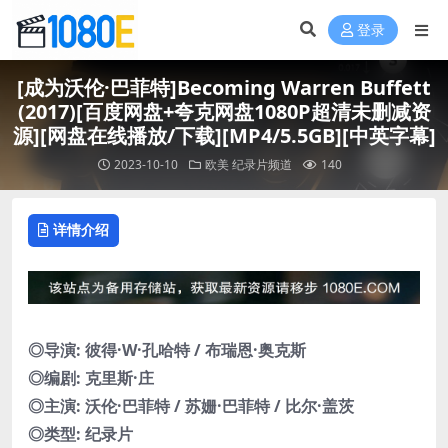
登录
[成为沃伦·巴菲特]Becoming Warren Buffett
(2017)[百度网盘+夸克网盘1080P超清未删减资
源][网盘在线播放/下载][MP4/5.5GB][中英字幕]
2023-10-10
欧美
纪录片频道
140
详情介绍
◎导演: 彼得·W·孔哈特 / 布瑞恩·奥克斯
◎编剧: 克里斯·庄
◎主演: 沃伦·巴菲特 / 苏姗·巴菲特 / 比尔·盖茨
◎类型: 纪录片