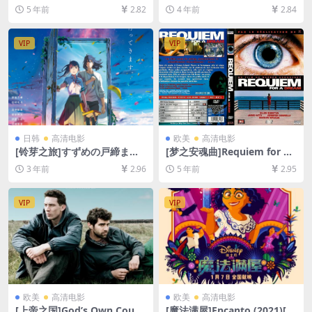
盘+迅雷云盘资源1080P超清
[百度网盘+迅雷云盘资源1080
5 年前
2.82
4 年前
2.84
未删减][MP4/7.6GB][中英字
P超清未删减][MP4/6GB][中
幕]
文字幕]
VIP
VIP
日韩
高清电影
欧美
高清电影
[铃芽之旅]すずめの戸締まり
[梦之安魂曲]Requiem for a
(2022)[百度网盘+迅雷云盘资
Dream (2000)[百度网盘+夸
3 年前
2.96
5 年前
2.95
源1080P超清未删减][MP4/7
克网盘+迅雷云盘资源1080P
GB][日语中字]
超清未删减][MP4/6GB][中英
字幕]
VIP
VIP
欧美
高清电影
欧美
高清电影
[上帝之国]God’s Own Count
[魔法满屋]Encanto (2021)[百