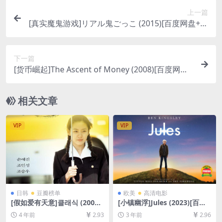
上一篇
[真实魔鬼游戏]リアル鬼ごっこ (2015)[百度网盘+夸
克网盘1080P超清未删减资源][网盘在线播放/下载]
[MP4/5.3GB][日语中字]
下一篇
[货币崛起]The Ascent of Money (2008)[百度网盘
+夸克网盘720P高清未删减资源][网盘在线播放/下
载][MP4/11GB][中英字幕]
相关文章
VIP
VIP
日韩
豆瓣榜单
欧美
高清电影
[假如爱有天意]클래식 (2003)
[小镇幽浮]Jules (2023)[百度
[百度网盘+夸克网盘+迅雷云
网盘+夸克网盘1080P超清未
4 年前
2.93
3 年前
2.96
盘资源1080P超清未删减][MP
删减资源][网盘在线播放/下