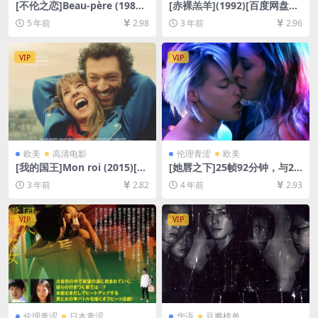
[不伦之恋]Beau-père (1981)
[赤裸羔羊](1992)[百度网盘
[百度网盘+迅雷云盘资源1080
+夸克网盘1080P超清未删减
5 年前
2.98
3 年前
2.96
P超清未删减][MP4/8.1GB][原
资源][网盘在线播放/下载][MP
声中字]
4/6GB][粤语中字]
VIP
VIP
欧美
高清电影
伦理青涩
欧美
[我的国王]Mon roi (2015)[百
[她唇之下]25帧92分钟，与24
度网盘+夸克网盘1080P超清
帧94分钟版本一致 Below He
3 年前
2.82
4 年前
2.93
未删减资源][网盘在线播放/下
r Mouth (2016)[百度网盘+迅
载][MP4/8GB][中文字幕]
雷云盘资源1080P超清未删减]
[MP4/5.6GB][中英字幕]【手
VIP
VIP
机无法在线播放，请下载防和
谐压缩包（含解压密码）】
伦理青涩
日本青涩
华语
豆瓣榜单