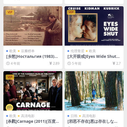
资源][网盘在线播放/下载][MP
雷云盘资源1080P超清未删减]
4/3.6GB][韩语中字]
[MP4/7.5GB][韩语中字]
VIP
VIP
欧美
豆瓣榜单
伦理青涩
欧美
[乡愁]Ностальгия (1983)
[大开眼戒]Eyes Wide Shut
[百度网盘+夸克网盘+迅雷云
(1999)[百度网盘+迅雷云盘资
4 年前
2.89
5 年前
2.7
盘资源1080P超清未删减][MP
源1080P超清未删减][MP4/8.
4/8GB][中文字幕]
4GB][中英字幕]【视频文件
+防和谐压缩包（含解压密
VIP
码）】
欧美
高清电影
日韩
高清电影
[杀戮]Carnage (2011)[百度网
[邪恶不存在]悪は存在しない
盘+迅雷云盘资源1080P超清
(2023)[百度网盘+夸克网盘10