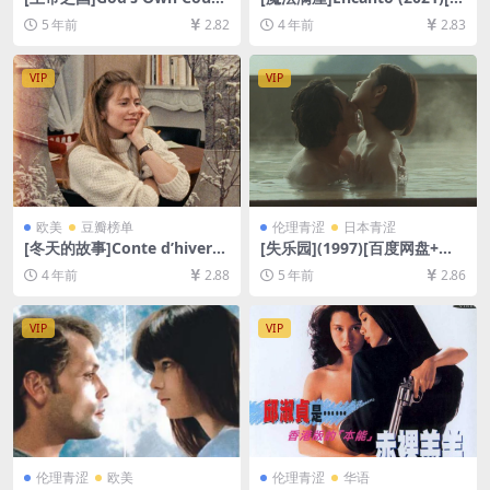
ry (2017)[百度网盘+迅雷云盘
度网盘+迅雷云盘资源1080P
5 年前
2.82
4 年前
2.83
资源1080P超清未删减][MP4/
超清未删减][MP4/6.4GB][中
5.9GB][中英字幕]【视频文件
英字幕]
+防和谐压缩包（含解压密
VIP
VIP
码）】
欧美
豆瓣榜单
伦理青涩
日本青涩
[冬天的故事]Conte d’hiver
[失乐园](1997)[百度网盘+迅
(1992)[百度网盘+迅雷云盘资
雷云盘资源1080P超清未删减]
4 年前
2.88
5 年前
2.86
源1080P超清未删减][MP4/6
[MP4/7.0GB][日语中字]【视
GB][中文字幕]
频文件+防和谐压缩包（含解
压密码）】
VIP
VIP
伦理青涩
欧美
伦理青涩
华语