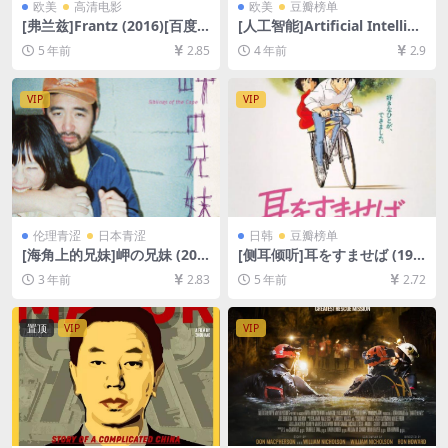
欧美
高清电影
欧美
豆瓣榜单
[弗兰兹]Frantz (2016)[百度
[人工智能]Artificial Intellige
网盘+迅雷云盘资源1080P超
nce: AI (2001)[百度网盘+迅
5 年前
2.85
4 年前
2.9
清未删减][MP4/7.2GB][中英
雷云盘资源1080P超清未删减]
字幕]
[MP4/9.4GB][中英字幕]
VIP
VIP
伦理青涩
日本青涩
日韩
豆瓣榜单
[海角上的兄妹]岬の兄妹 (201
[侧耳倾听]耳をすませば (199
8)[百度网盘+迅雷云盘资源10
5)[百度网盘+迅雷云盘资源10
3 年前
2.83
5 年前
2.72
80P超清未删减][MP4/3GB]
80P超清未删减][MP4/5.7GB]
[日语中字]
[日语中字]
置顶
VIP
VIP