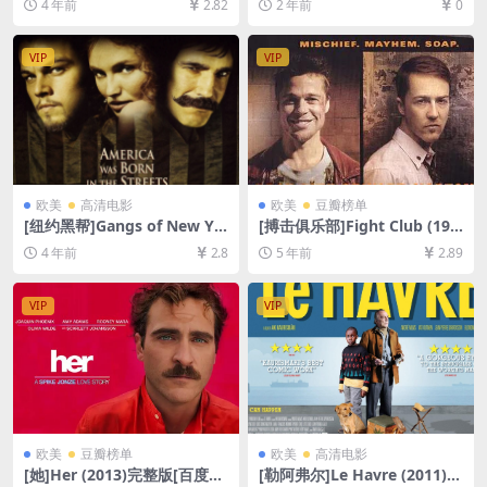
4 年前
2.82
2 年前
0
未删减][MP4/4.7GB][中英字
80P超清未删减资源][网盘在
幕]
线播放/下载][MP4/6.7GB][中
文字幕]
VIP
VIP
欧美
高清电影
欧美
豆瓣榜单
[纽约黑帮]Gangs of New Yo
[搏击俱乐部]Fight Club (199
rk (2002)[百度网盘+迅雷云盘
9)[百度网盘+夸克网盘+迅雷云
4 年前
2.8
5 年前
2.89
资源1080P超清未删减][MP4/
盘资源1080P超清未删减][MP
10GB][中英字幕]
4/8.9GB][中英字幕]
VIP
VIP
欧美
豆瓣榜单
欧美
高清电影
[她]Her (2013)完整版[百度网
[勒阿弗尔]Le Havre (2011)