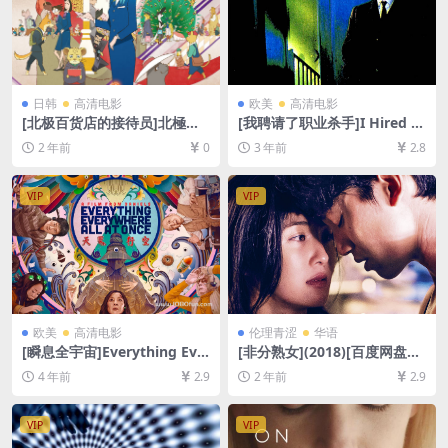
日韩
高清电影
欧美
高清电影
[北极百货店的接待员]北極百
[我聘请了职业杀手]I Hired a
貨店のコンシェルジュさん (2
Contract Killer (1990)[百度
2 年前
0
3 年前
2.8
023)[百度网盘+夸克网盘1080
网盘+夸克网盘1080P超清未
P超清未删减资源][网盘在线播
删减资源][网盘在线播放/下
放/下载][MP4/2.3GB][中文字
载][MP4/5.1GB][中文字幕]
VIP
VIP
幕]
欧美
高清电影
伦理青涩
华语
[瞬息全宇宙]Everything Eve
[非分熟女](2018)[百度网盘
rywhere All at Once (2022)
+夸克网盘1080P超清未删减
4 年前
2.9
2 年前
2.9
[百度网盘+迅雷云盘资源1080
资源][网盘在线播放/下载][MP
P超清未删减][MP4/8.8GB][中
4/7GB][粤语中字]
文字幕]
VIP
VIP