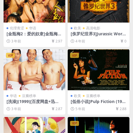
伦理青涩
华语
欧美
高清电影
[金瓶梅2：爱的奴隶]金瓶梅Ⅱ
[侏罗纪世界3]Jurassic Worl
愛的奴隸 (2009)[百度网盘+夸
d: Dominion (2022)[百度网
3 年前
2.97
4 年前
0
克网盘1080P超清未删减资源]
盘+迅雷云盘资源1080P超清
[网盘下载][MP4/5.7GB][粤语
未删减][MP4/9GB][中文字幕/
中字]【手机/平板无法在线播
韩版硬字]
VIP
VIP
放，请使用电脑下载防和谐压
缩包（含解压密码）】
华语
豆瓣榜单
欧美
豆瓣榜单
[洗澡](1999)[百度网盘+迅雷
[低俗小说]Pulp Fiction (199
云盘资源1080P超清未删减]
4)[百度网盘+迅雷云盘资源10
3 年前
2.87
5 年前
2.88
[MP4/5GB][中文字幕]
80P超清未删减][MP4/10GB]
[中英字幕]
VIP