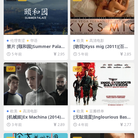
伦理青涩
华语
欧美
高清电影
禁片 [颐和园]Summer Palac
[吻我]Kyss mig (2011)[百度
e(2006)[百度网盘+夸克网盘
网盘+迅雷云盘资源1080P超
5 年前
2.95
5 年前
2.85
+迅雷云盘资源未删减1080P
清未删减][MP4/6.7GB][原声
高清][MP4/7GB][中英字幕]
中字]
VIP
VIP
欧美
高清电影
欧美
豆瓣榜单
[机械姬]Ex Machina (2014)
[无耻混蛋]Inglourious Baste
[百度网盘+夸克网盘1080P超
rds (2009)[百度网盘+迅雷云
3 年前
2.89
4 年前
2.77
清未删减资源][网盘在线播放/
盘资源1080P超清未删减][MP
下载][MP4/7GB][中英字幕]
4/11GB][中英字幕]