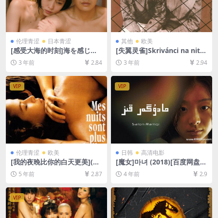
伦理青涩
日本青涩
其他
欧美
[感受大海的时刻]海を感じる
[失翼灵雀]Skrivánci na niti
時 (2014)[百度网盘+夸克网盘
(1969)[百度网盘+夸克网盘10
3 年前
2.84
3 年前
2.94
1080P超清未删减资源][网盘
80P超清未删减资源][网盘在
在线播放/下载][MP4/3.8GB]
线播放/下载][MP4/6GB][中文
[日语中字]
字幕]
VIP
VIP
伦理青涩
欧美
日韩
高清电影
[我的夜晚比你的白天更美](19
[魔女]마녀 (2018)[百度网盘
89)[百度网盘+迅雷云盘资源1
+迅雷云盘资源1080P超清未
5 年前
2.87
4 年前
2.9
080P超清未删减][MP4/6.6G
删减][MP4/7.9GB][韩语中字]
B][中英字幕]
VIP