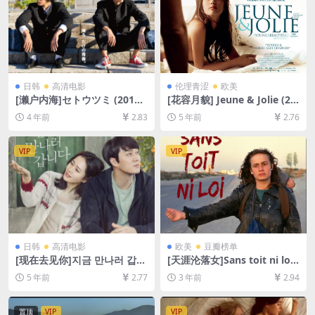
日韩
高清电影
伦理青涩
欧美
[濑户内海]セトウツミ (2016)
[花容月貌] Jeune & Jolie (20
[百度网盘+迅雷云盘资源1080
13)[百度网盘+迅雷云盘资源1
4 年前
2.83
5 年前
2.76
P超清未删减][MP4/4.5GB][日
080P][MP4/6.1GB][原声中文
语中字]
字幕]【视频文件+防和谐压缩
包（含解压密码）】
VIP
VIP
日韩
高清电影
欧美
豆瓣榜单
[现在去见你]지금 만나러 갑니
[天涯沦落女]Sans toit ni loi
다 (2018)[百度网盘+迅雷云盘
(1985)[百度网盘+夸克网盘10
5 年前
2.77
3 年前
2.94
资源1080P超清未删减][MP4/
80P超清未删减资源][网盘在
8.6GB][韩语中字]
线播放/下载][MP4/6.8GB][中
文字幕]
置顶
VIP
VIP