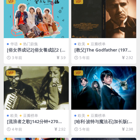
VIP
VIP
华语
热门剧集
欧美
豆瓣榜单
[俗女养成记2]俗女養成記2 (2
[教父]The Godfather (1972)
021)[百度网盘+迅雷云盘+阿
[百度网盘+迅雷云盘资源1080
3 年前
3.9
5 年前
2.92
里云盘资源1080P超清未删减]
P超清未删减][MP4/11GB][中
[MP4/15GB][中文字幕]
英字幕]
VIP
VIP
欧美
豆瓣榜单
欧美
豆瓣榜单
[流浪者之歌]142分钟+270分
[哈利·波特与魔法石]加长版(2
钟双版本 Дом за вешање
001)[百度网盘+迅雷云盘资源
4 年前
2.92
5 年前
2.98
(1988)[百度网盘+迅雷云盘资
1080P超清未删减][MP4/10G
源1080P&DVD未删减][MP4/
B][中英字幕]