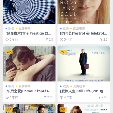
欧美
豆瓣榜单
欧美
高清电影
[致命魔术]The Prestige (200
[肉与灵]Teströl és lélekröl
6)[百度网盘+迅雷云盘资源10
(2017)[百度网盘+迅雷云盘资
5 年前
2.8
5 年前
2.6
80P超清未删减][MP4/8.4GB]
源1080P超清未删减][MP4/7.
[中英字幕]
5GB][中文字幕]
VIP
VIP
欧美
豆瓣榜单
欧美
豆瓣榜单
[午后之爱]L’amour l’après-m
[寂静人生]Still Life (2013)[百
idi (1972)[百度网盘+迅雷云盘
度网盘+迅雷云盘资源1080P
4 年前
2.81
4 年前
2.88
资源1080P超清未删减][MP4/
超清未删减][MP4/5.7GB][中
6.2GB][原声中字]
文字幕]
VIP
VIP