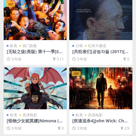
8.7GB+2.8GB][中文字幕]
VIP
欧美
热门剧集
日韩
纪录片频道
[无耻之徒(美版) 第十一季]Sh
[共犯者们]공범자들 (2017)[百
ameless Season 11 (2020)
度网盘+夸克网盘1080P超清
3 年前
5.11
3 年前
0
[百度网盘+夸克网盘1080P超
未删减资源][网盘在线播放/下
清未删减资源][网盘在线播放/
载][MKV/2.3GB][中文字幕]
下载][MP4/34GB][中英字幕]
VIP
欧美
高清电影
欧美
高清电影
[怪物少女妮莫娜]Nimona (20
[疾速追杀4]John Wick: Chap
23)[百度网盘+迅雷云盘资源1
ter 4 (2023)[百度网盘+迅雷
3 年前
0
3 年前
2.9
080P超清未删减][MP4/2GB]
云盘资源1080P超清未删减]
[中英字幕]
[MP4/10GB][中英字幕]