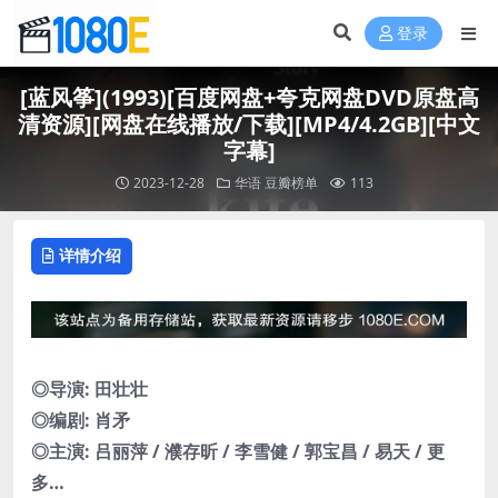
登录
[蓝风筝](1993)[百度网盘+夸克网盘DVD原盘高
清资源][网盘在线播放/下载][MP4/4.2GB][中文
字幕]
2023-12-28
华语
豆瓣榜单
113
详情介绍
◎导演: 田壮壮
◎编剧: 肖矛
◎主演: 吕丽萍 / 濮存昕 / 李雪健 / 郭宝昌 / 易天 / 更
多…