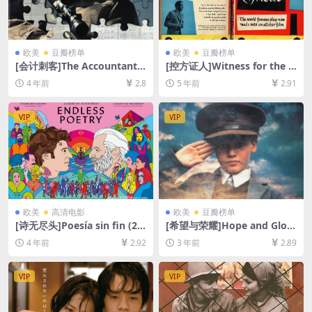
欧美
豆瓣榜单
欧美
豆瓣榜单
[会计刺客]The Accountant
[控方证人]Witness for the P
(2016)[百度网盘+迅雷云盘资
rosecution (1957)[百度网盘
4 年前
2.8
5 年前
2.91
源1080P超清未删减][MP4/8.
+迅雷云盘资源1080P超清未
2GB][中英字幕]
删减][MP4/7.4GB][中英字幕]
VIP
VIP
欧美
高清电影
欧美
豆瓣榜单
[诗无尽头]Poesía sin fin (20
[希望与荣耀]Hope and Glory
16)[百度网盘+夸克网盘+迅雷
(1987)[百度网盘+夸克网盘10
4 年前
2.92
3 年前
2.89
云盘资源1080P超清未删减]
80P超清未删减资源][网盘在
[MP4/8GB][中文字幕]
线播放/下载][MP4/7.2GB][中
英字幕]
VIP
VIP