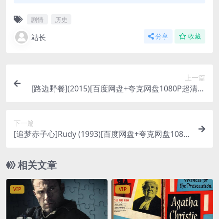
剧情
历史
站长
分享
收藏
上一篇
[路边野餐](2015)[百度网盘+夸克网盘1080P超清未
删减资源][网盘在线播放/下载][MP4/6.9GB][中文字
幕]
下一篇
[追梦赤子心]Rudy (1993)[百度网盘+夸克网盘1080
P超清未删减资源][网盘在线播放/下载][MP4/7.1G
B][中英字幕]
相关文章
VIP
VIP