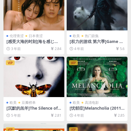
伦理青涩
日本青涩
欧美
热门剧集
[感受大海的时刻]海を感じる
[权力的游戏 第六季]Game of
時 (2014)[百度网盘+夸克网盘
Thrones Season 6 (2016)[百
3 年前
2.84
4 年前
5.6
1080P超清未删减资源][网盘
度网盘+迅雷云盘+阿里云盘资
在线播放/下载][MP4/3.8GB]
源1080P超清未删减][MP4/20
[日语中字]
GB][中英字幕]
VIP
VIP
欧美
豆瓣榜单
欧美
高清电影
[沉默的羔羊]The Silence of t
[忧郁症]Melancholia (2011)
he Lambs (1991)[百度网盘
[百度网盘+迅雷云盘资源1080
5 年前
2.81
4 年前
2.85
+迅雷云盘资源1080P超清未
P超清未删减][MP4/7.6GB][中
删减][MP4/7.7GB][中英字幕]
英字幕]
VIP
VIP