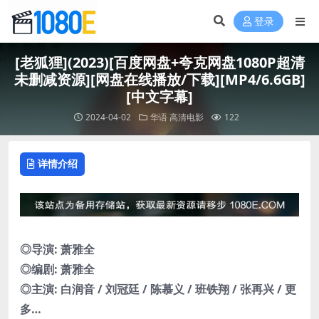
登录
[老狐狸](2023)[百度网盘+夸克网盘1080P超清
未删减资源][网盘在线播放/下载][MP4/6.6GB]
[中文字幕]
2024-04-02
华语
高清电影
122
详情介绍
◎导演: 萧雅全
◎编剧: 萧雅全
◎主演: 白润音 / 刘冠廷 / 陈慕义 / 班铁翔 / 张再兴 / 更
多…