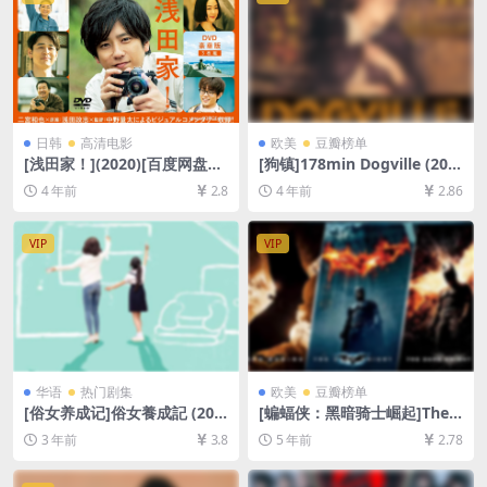
日韩
高清电影
欧美
豆瓣榜单
[浅田家！](2020)[百度网盘
[狗镇]178min Dogville (200
+迅雷云盘资源1080P超清未
3)[百度网盘+迅雷云盘资源10
4 年前
2.8
4 年前
2.86
删减][MP4/8.2GB][日语中字]
80P超清未删减][MP4/11GB]
[中英字幕]
VIP
VIP
华语
热门剧集
欧美
豆瓣榜单
[俗女养成记]俗女養成記 (201
[蝙蝠侠：黑暗骑士崛起]The
9)[百度网盘+迅雷云盘+阿里云
Dark Knight Rises (2012)[百
3 年前
3.8
5 年前
2.78
盘资源1080P超清未删减][MP
度网盘+迅雷云盘资源1080P
4/17GB][中文字幕]
超清未删减][MP4/10GB][中
英字幕]