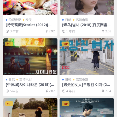
伦理青涩
欧美
日韩
高清电影
[待绽蔷薇]Starlet (2012)[百
[蜂鸟]벌새 (2018)[百度网盘
度网盘+迅雷云盘资源1080P
+迅雷云盘资源1080P超清未
3 年前
2.92
5 年前
2.68
超清未删减][MP4/6.2GB][中
删减][MP4/8.7GB][韩语中字]
英字幕]
VIP
VIP
日韩
高清电影
日韩
高清电影
[中国城]차이나타운 (2015)[百
[逃走的女人]도망친 여자 (202
度网盘+迅雷云盘资源1080P
0)[百度网盘+迅雷云盘资源10
5 年前
2.87
4 年前
2.84
超清未删减][MP4/5.6GB][韩
80P超清未删减][MP4/5GB]
语中字]
[韩语中字]
VIP
VIP