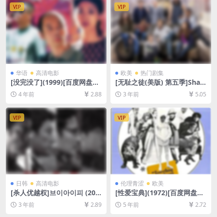
VIP
VIP
华语
高清电影
欧美
热门剧集
[没完没了](1999)[百度网盘
[无耻之徒(美版) 第五季]Sha
+迅雷云盘资源1080P超清][M
meless Season 5 (2015)[百
4 年前
2.88
3 年前
5.05
P4/5.7GB][中文字幕]
度网盘+夸克网盘1080P超清
未删减资源][网盘在线播放/下
载][MP4/33GB][中英字幕]
VIP
VIP
日韩
高清电影
伦理青涩
欧美
[杀人优越权]브이아이피 (201
[性爱宝典](1972)[百度网盘
7)[百度网盘+夸克网盘+迅雷云
+迅雷云盘资源1080P超清未
3 年前
2.89
5 年前
2.72
盘资源1080P超清未删减][MP
删减][MP4/4.7GB][中文字幕]
4/8GB][韩语中字]
【视频文件+防和谐压缩包