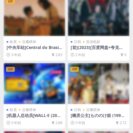
VIP
欧美
豆瓣榜单
日韩
高清电影
[中央车站]Central do Brasil
[首](2023)[百度网盘+夸克网
(1998)[百度网盘+夸克网盘10
盘1080P超清未删减资源][网
3 年前
2.83
2 年前
0
80P超清未删减资源][网盘在
盘在线播放/下载][MP4/5.3G
线播放/下载][MP4/5.4GB][中
B][中文字幕]
文字幕]
VIP
VIP
欧美
豆瓣榜单
日韩
豆瓣榜单
[机器人总动员]WALL·E (200
[幽灵公主]もののけ姫 (1997)
8)[百度网盘+迅雷云盘资源10
[百度网盘+迅雷云盘资源1080
5 年前
2.88
5 年前
2.72
80P超清未删减][MP4/6.3GB]
P超清未删减][MP4/6.8GB][日
[中英字幕]
语中字]