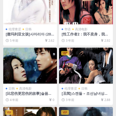
伦理青涩
日韩
华语
高清电影
[撒玛利亚女孩]사마리아 (200
[性工作者2：我不卖身，我卖
4)[百度云+迅雷云盘资源未删
子宫]性工作者2 我不賣身·我
5 年前
2.62
3 年前
2.92
减DVD高清][MP4/5.7GB][韩
賣子宮 (2008)[百度网盘+迅雷
语中字]
云盘资源1080P超清][MP4/3.
9GB][中文字幕]
VIP
日韩
高清电影
伦理青涩
日韩
[比悲伤更悲伤的故事]슬픔보
[丑闻]스캔들 – 조선남녀상열
다 더 슬픈 이야기 (2009)[百
지사 (2003)[百度网盘+迅雷云
4 年前
0
3 年前
2.88
度网盘+迅雷云盘资源1080P
盘资源1080P超清未删减][MP
超清未删减][MP4/4GB][韩语
4/7GB][韩语中字]
中字]
VIP
VIP