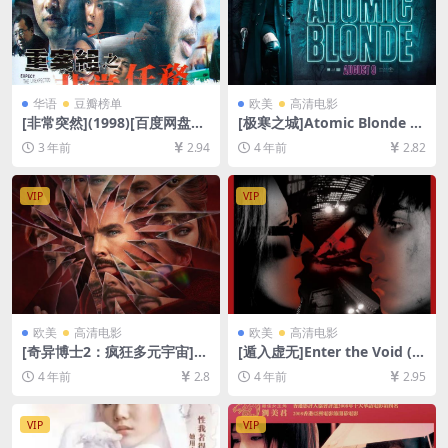
华语
豆瓣榜单
欧美
高清电影
[非常突然](1998)[百度网盘
[极寒之城]Atomic Blonde (2
+夸克网盘1080P超清未删减
017)[百度网盘+迅雷云盘资源
3 年前
2.94
4 年前
2.82
资源][网盘在线播放/下载][MP
1080P超清未删减][MP4/7.5G
4/5.8GB][粤语中字]
B][中英字幕]
VIP
VIP
欧美
高清电影
欧美
高清电影
[奇异博士2：疯狂多元宇宙]D
[遁入虚无]Enter the Void (2
octor Strange in the Multiv
009)[百度网盘+迅雷云盘+夸
4 年前
2.8
4 年前
2.95
erse of Madness (2022)[百
克网盘资源1080P超清未删减]
度网盘+迅雷云盘资源1080P
[MP4/10GB][中文字幕]
超清未删减][MP4/8GB][中英
VIP
VIP
字幕]