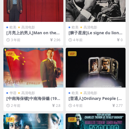
欧美
高清电影
欧美
高清电影
[月亮上的男人]Man on the
[狮子星座]Le signe du lion
Moon (1999)[百度网盘+夸克
(1962)[百度网盘+迅雷云盘资
3 年前
2.96
4 年前
0
网盘1080P超清未删减资源]
源1080P超清未删减][MP4/6
[网盘在线播放/下载][MP4/7.
GB][中文字幕]
5GB][中英字幕]
VIP
VIP
华语
高清电影
欧美
高清电影
[中南海保镖]中南海保镳 (199
[普通人]Ordinary People (1
4)[百度网盘+夸克网盘1080P
980)[百度网盘+迅雷云盘资源
2 年前
2.8
4 年前
2.77
超清未删减资源][网盘在线播
1080P超清未删减][MP4/8G
放/下载][MP4/5.8GB][粤语中
B][中文字幕]
字]
VIP
VIP