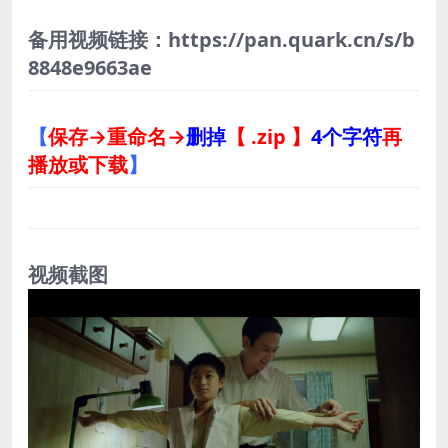
备用视频链接：https://pan.quark.cn/s/b
8848e9663ae
【
保存→重命名→
删掉
【 .zip 】
4个字符
再
播放或下载
】
视频截图