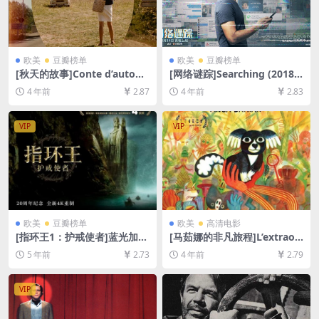
欧美
豆瓣榜单
欧美
豆瓣榜单
[秋天的故事]Conte d’autom
[网络谜踪]Searching (2018)
ne (1998)[百度网盘+迅雷云盘
[百度网盘+迅雷云盘资源1080
4 年前
2.87
4 年前
2.83
资源1080P超清未删减][MP4/
P超清未删减][MP4/6GB][中
6GB][中文字幕]
英字幕]
VIP
VIP
欧美
豆瓣榜单
欧美
高清电影
[指环王1：护戒使者]蓝光加长
[马茹娜的非凡旅程]L’extraor
版(2001)[百度网盘+迅雷云盘
dinaire voyage de Marona
5 年前
2.73
4 年前
2.79
资源1080P超清][MP4/15GB]
(2019)[百度网盘+迅雷云盘资
[中英字幕]
源1080P超清未删减][MP4/6
GB][中文字幕]
VIP