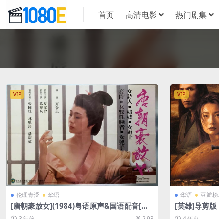
首页
高清电影
热门剧集
VIP
VIP
伦理青涩
华语
华语
豆瓣榜
[唐朝豪放女](1984)粤语原声&国语配音[百
[英雄]导剪版
度网盘+迅雷云盘资源1080P超清未删减][M
源1080P超清
3 年前
2.93
4 年前