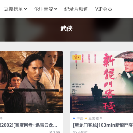
豆瓣榜单
伦理青涩
纪录片频道
VIP会员
武侠
VIP
单
华语
豆瓣榜单
 (2002)[百度网盘+迅雷云盘资
[新龙门客栈]103min新龍門客棧 
未删减][MP4/7GB][中文字幕]
度网盘+迅雷云盘资源1080P超
2.99
4 年前