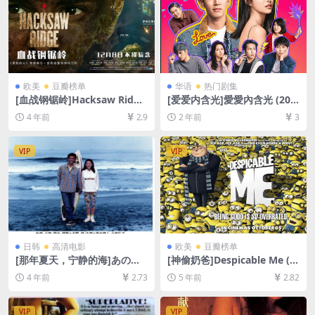
欧美
豆瓣榜单
华语
热门剧集
[血战钢锯岭]Hacksaw Ridge
[爱爱内含光]愛愛內含光 (202
(2016)[百度网盘+迅雷云盘资
4)[百度网盘+夸克网盘1080P
4 年前
2.9
2 年前
3
源1080P超清未删减][MP4/8.
超清未删减资源][网盘在线播
9GB][中英字幕]
放/下载][MP4/12GB][中文字
幕]
VIP
VIP
日韩
高清电影
欧美
豆瓣榜单
[那年夏天，宁静的海]あの
[神偷奶爸]Despicable Me (2
夏、いちばん静かな海。 (199
010)[百度网盘+迅雷云盘资源
4 年前
2.73
5 年前
2.82
1)[百度网盘+迅雷云盘资源10
1080P超清未删减][MP4/6.0G
80P超清未删减][MP4/6.5GB]
B][中英字幕]
[日语中字]
VIP
VIP