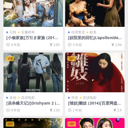
日韩
豆瓣榜单
伦理青涩
欧美
[小偷家族]万引き家族 (2018)
[妓院里的回忆]L’apollonide
[百度网盘+迅雷云盘资源1080
(Souvenirs de la maison cl
4 年前
2.85
3 年前
2.94
P超清未删减][MP4/7.7GB][日
ose) (2011)[百度网盘+迅雷云
语中字]
盘资源1080P超清未删减][MP
4/7GB][中文字幕]
VIP
VIP
其他
高清电影
华语
高清电影
[误杀瞒天记2]Drishyam 2 (2
[雏妓]雛妓 (2014)[百度网盘
022)[百度网盘+迅雷云盘资源
+夸克网盘1080P超清未删减
4 年前
2.92
2 年前
2.9
1080P超清未删减][MP4/3.6G
资源][网盘在线播放/下载][MP
B][中文字幕]
4/6GB][粤语中字]
VIP
VIP