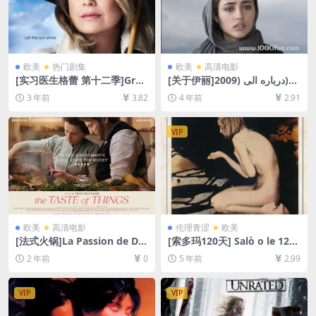
欧美
热门剧集
欧美
高清电影
[实习医生格蕾 第十二季]Gre
[关于伊丽]درباره الی (2009)
y’s Anatomy Season 12 (20
[百度网盘+迅雷云盘资源1080
3 年前
3.82
4 年前
2.91
15)[百度网盘+夸克网盘1080P
P超清未删减][MP4/7.5GB][中
超清未删减资源][网盘在线播
文字幕]
放/下载][MP4/66GB][奈飞官
VIP
方中字]
欧美
高清电影
伦理青涩
欧美
[法式火锅]La Passion de Do
[索多玛120天] Salò o le 120
din Bouffant (2023)[百度网
giornate di Sodoma (1975)
2 年前
0
5 年前
2.99
盘+夸克网盘1080P超清未删
[百度网盘+迅雷云盘资源1080
减资源][网盘在线播放/下载]
P未删减][MP4/6.7GB][原声中
[MP4/4.6GB][中文字幕]
字]【手机无法在线播放，请下
VIP
VIP
载防和谐压缩包（含解压密
码）】