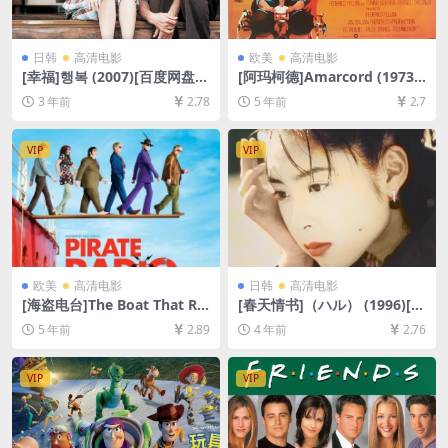
日韩
高清电影
欧美
高清电影
[幸福]행복 (2007)[百度网盘
[阿玛柯德]Amarcord (1973)
+迅雷云盘资源1080P超清未
[百度网盘+迅雷云盘资源1080
3 年前
2.78
5 年前
2.7
删减][MP4/5.5GB][韩语中字]
P超清未删减][MP4/7.7GB][原
声中字]
VIP
VIP
欧美
高清电影
日韩
高清电影
[海盗电台]The Boat That Ro
[春天情书]（ハル） (1996)[百
cked (2009)135min[百度网
度网盘+迅雷云盘资源1080P
5 年前
2.89
4 年前
2.76
盘+夸克网盘+迅雷云盘资源10
超清未删减][MP4/7GB][日语
80P超清][MP4/7.7GB][中英
中字]
字幕]【视频文件+防和谐压缩
VIP
VIP
包（含解压密码）】