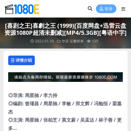
登录
[喜剧之王]喜劇之王 (1999)[百度网盘+迅雷云盘
资源1080P超清未删减][MP4/5.3GB][粤语中字]
2022-01-10
华语
豆瓣榜单
535
详情介绍
◎导演: 周星驰 / 李力持
◎编剧: 曾瑾昌 / 周星驰 / 李敏 / 郑文辉 / 冯勉恒 / 梁嘉
杰
◎主演: 周星驰 / 张柏芝 / 莫文蔚 / 吴孟达 / 林子善 / 更
多…