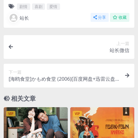
剧情
喜剧
爱情
站长
分享
收藏
上一篇
站长微信
下一篇
[海鸥食堂]かもめ食堂 (2006)[百度网盘+迅雷云盘资
源1080P超清未删减][MP4/5.9GB][日语中字]
相关文章
VIP
VIP