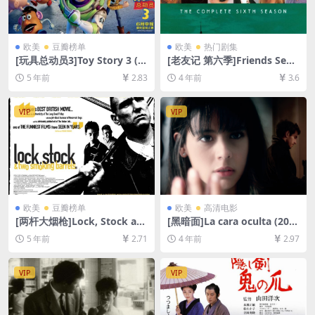
欧美
豆瓣榜单
欧美
热门剧集
[玩具总动员3]Toy Story 3 (2
[老友记 第六季]Friends Seas
010)[百度网盘+迅雷云盘资源
on 6 (1999)[百度网盘+夸克网
5 年前
2.83
4 年前
3.6
1080P超清未删减][MP4/6.7G
盘资源1080P超清未删减][MP
B][中英字幕]
4/31GB][中英字幕]
VIP
VIP
欧美
豆瓣榜单
欧美
高清电影
[两杆大烟枪]Lock, Stock an
[黑暗面]La cara oculta (201
d Two Smoking Barrels (19
1)[百度网盘+迅雷云盘资源10
5 年前
2.71
4 年前
2.97
98)[百度网盘+迅雷云盘资源1
80P超清未删减][MP4/5.8GB]
080P超清未删减][MP4/6.6G
[中文字幕]
B][中英字幕]
VIP
VIP