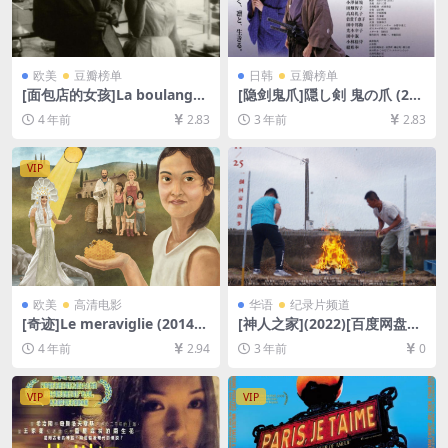
欧美
豆瓣榜单
日韩
豆瓣榜单
[面包店的女孩]La boulangèr
[隐剑鬼爪]隠し剣 鬼の爪 (200
e de Monceau (1963)[百度
4)[百度网盘+夸克网盘1080P
4 年前
2.83
3 年前
2.83
网盘+迅雷云盘资源1080P超
超清未删减资源][网盘在线播
清未删减][MP4/1.2GB][中文
放/下载][MP4/8.6GB][中文字
字幕]
幕]
VIP
欧美
高清电影
华语
纪录片频道
[奇迹]Le meraviglie (2014)
[神人之家](2022)[百度网盘
[百度网盘+迅雷云盘资源1080
+夸克网盘1080P超清资源][网
4 年前
2.94
3 年前
0
P超清未删减][MP4/6GB][中
盘在线播放/下载][MP4/3.7G
文字幕]
B][中文字幕]
VIP
VIP