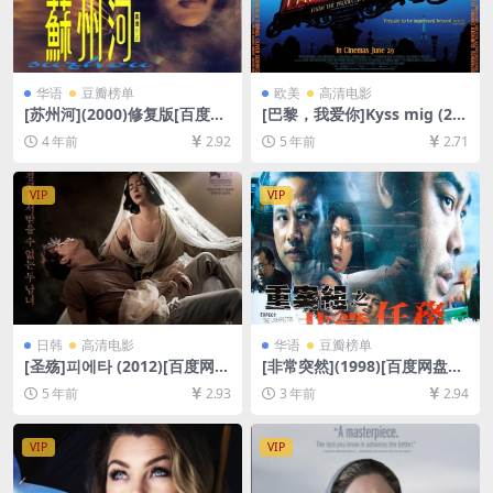
华语
豆瓣榜单
欧美
高清电影
[苏州河](2000)修复版[百度网
[巴黎，我爱你]Kyss mig (20
盘+夸克网盘+迅雷云盘资源10
11)[百度网盘+迅雷云盘资源1
4 年前
2.92
5 年前
2.71
80P超清未删减][MP4/5GB]
080P超清未删减][MP4/6.7G
[中文字幕]
B][原声中字]
VIP
VIP
日韩
高清电影
华语
豆瓣榜单
[圣殇]피에타 (2012)[百度网盘
[非常突然](1998)[百度网盘
+迅雷云盘资源1080P超清未
+夸克网盘1080P超清未删减
5 年前
2.93
3 年前
2.94
删减][MP4/6.5GB][韩语中字]
资源][网盘在线播放/下载][MP
4/5.8GB][粤语中字]
VIP
VIP