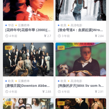
华语
豆瓣榜单
欧美
高清电影
[花样年华]花樣年華 (2000)[百
[致命弯道4：血腥起源]Wron
度网盘+迅雷云盘资源1080P
g Turn 4: Bloody Beginning
4 年前
2.7
3 年前
2.84
超清未删减][MP4/6.2GB][粤
s (2011)[百度网盘+迅雷云盘
语中字]
资源1080P超清未删减][MP4/
6GB][中英字幕]
VIP
VIP
欧美
豆瓣榜单
欧美
高清电影
[唐顿庄园]Downton Abbey
[狗脸的岁月]Mitt liv som hu
(2019)[百度网盘+迅雷云盘资
nd (1985)[百度网盘+迅雷云
4 年前
2.88
4 年前
2.91
源1080P超清未删减][MP4/7.
盘资源1080P超清未删减][MP
8GB][中英字幕]
4/6.6GB][中文字幕]
VIP
VIP