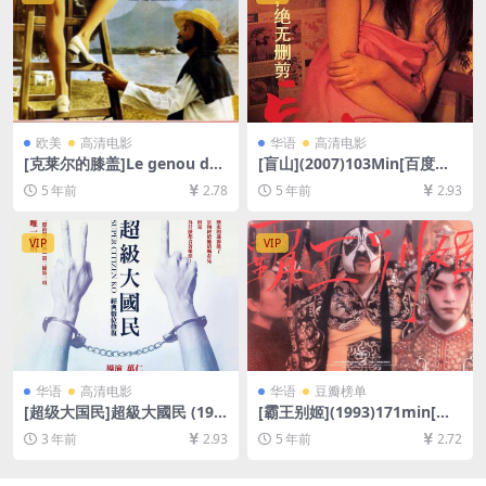
欧美
高清电影
华语
高清电影
[克莱尔的膝盖]Le genou de
[盲山](2007)103Min[百度网
Claire (1970)[百度网盘+迅雷
盘+迅雷云盘资源未删减1080
5 年前
2.78
5 年前
2.93
云盘资源1080P超清未删减]
P高清][MP4/5.2GB][中文字
[MP4/6.1GB][原声中字]
幕]
VIP
VIP
华语
高清电影
华语
豆瓣榜单
[超级大国民]超級大國民 (199
[霸王别姬](1993)171min[百
6)[百度网盘+夸克网盘1080P
度网盘+迅雷云盘资源1080P
3 年前
2.93
5 年前
2.72
超清未删减资源][网盘在线播
超清未删减][MP4/10GB][原
放/下载][MP4/7.6GB][中文字
声中字]
幕]