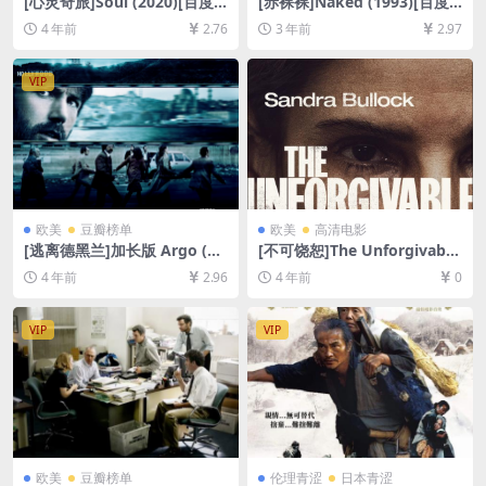
[心灵奇旅]Soul (2020)[百度
[赤裸裸]Naked (1993)[百度
网盘+迅雷云盘资源1080P超
网盘+夸克网盘1080P超清未
4 年前
2.76
3 年前
2.97
清未删减][MP4/6.5GB][中英
删减资源][网盘在线播放/下
字幕]
载][MP4/8.5GB][中文字幕]
VIP
欧美
豆瓣榜单
欧美
高清电影
[逃离德黑兰]加长版 Argo (20
[不可饶恕]The Unforgivable
12)[百度网盘+迅雷云盘资源1
(2021)[百度网盘+迅雷云盘资
4 年前
2.96
4 年前
0
080P超清未删减][MP4/8GB]
源1080P超清未删减][MP4/6.
[中文字幕]
4GB][中英字幕]
VIP
VIP
欧美
豆瓣榜单
伦理青涩
日本青涩