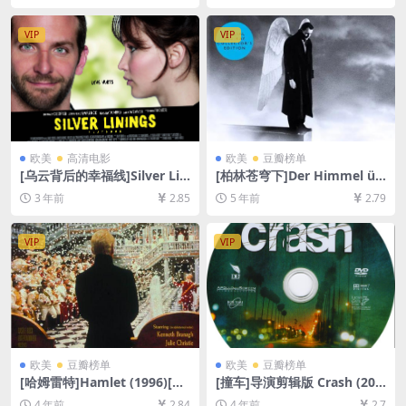
文字幕]
4/7GB][中英字幕]
VIP
VIP
欧美
高清电影
欧美
豆瓣榜单
[乌云背后的幸福线]Silver Lin
[柏林苍穹下]Der Himmel üb
ings Playbook (2012)[百度
er Berlin (1987)[百度网盘+迅
3 年前
2.85
5 年前
2.79
网盘+夸克网盘1080P超清未
雷云盘资源1080P超清未删减]
删减资源][网盘在线播放/下
[MP4/7.9GB][原声中字]
载][MP4/7.6GB][中英字幕]
VIP
VIP
欧美
豆瓣榜单
欧美
豆瓣榜单
[哈姆雷特]Hamlet (1996)[百
[撞车]导演剪辑版 Crash (200
度网盘+迅雷云盘资源1080P
4)[百度网盘+迅雷云盘资源10
4 年前
2.84
4 年前
2.7