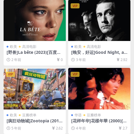
[中文字幕]
VIP
欧美
高清电影
欧美
高清电影
[野兽]La bête (2023)[百度网
[晚安，好运]Good Night, an
盘+夸克网盘1080P超清未删
d Good Luck. (2005)[百度网
2 年前
0
3 年前
2.92
减资源][网盘在线播放/下载]
盘+夸克网盘1080P超清未删
[MP4/9.8GB][中文字幕]
减资源][网盘在线播放/下载]
[MP4/6GB][中英字幕]
VIP
VIP
欧美
豆瓣榜单
华语
豆瓣榜单
[疯狂动物城]Zootopia (2016)
[花样年华]花樣年華 (2000)[百
[百度网盘+迅雷云盘资源1080
度网盘+迅雷云盘资源1080P
5 年前
2.62
4 年前
2.7
P超清未删减][MP4/7.0GB][中
超清未删减][MP4/6.2GB][粤