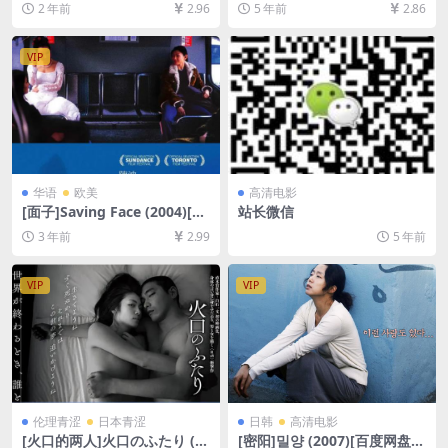
2 年前
2.96
5 年前
2.86
资源][网盘在线播放/下载][MP
盘+迅雷云盘资源1080P超清
4/6.7GB][中英字幕]
未删减][MP4/8.5GB][中英字
幕]
VIP
华语
欧美
高清电影
[面子]Saving Face (2004)[百
站长微信
度网盘+夸克网盘1080P超清
3 年前
2.99
5 年前
未删减资源][网盘在线播放/下
载][MP4/7GB][中文字幕]
VIP
VIP
伦理青涩
日本青涩
日韩
高清电影
[火口的两人]火口のふたり (2
[密阳]밀양 (2007)[百度网盘