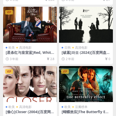
超清未删减][MP4/15GB][中
80P超清未删减][MP4/7.4GB]
文字幕]
[中英字幕]
VIP
欧美
高清电影
日韩
高清电影
[星条红与皇室蓝]Red, White
[破墓]파묘 (2024)[百度网盘
& Royal Blue (2023)[百度网
+夸克网盘1080P超清未删减
3 年前
2.8
2 年前
0
盘+迅雷云盘资源1080P超清
资源][网盘在线播放/下载][MP
未删减][MP4/7GB][中文字幕]
4/7.8GB][中文字幕]
VIP
VIP
欧美
高清电影
欧美
豆瓣榜单
[偷心]Closer (2004)[百度网盘
[蝴蝶效应]The Butterfly Effe
+夸克网盘1080P超清未删减
ct (2004)导演剪辑版[百度网