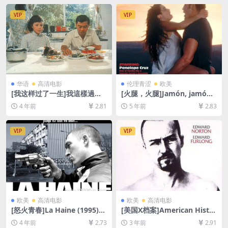
文字幕]
语中字]
VIP
VIP
华语
高清电影
伦理青涩
欧美
[我这样过了一生]我這樣過了
[火腿，火腿]Jamón, jamón
一生 (1985)[百度网盘+迅雷云
(1992)完整版[百度网盘+迅雷
4 年前
2.81
5 年前
2.83
盘资源1080P超清未删减][MP
云盘资源1080P超清未删减]
4/7.6GB][中英字幕]
[MP4/5.9GB][原声中字]【视
频文件+防和谐压缩包（含解
VIP
VIP
压密码）】
欧美
高清电影
欧美
高清电影
[怒火青春]La Haine (1995)
[美国X档案]American Histor
[百度网盘+迅雷云盘资源1080
y X (1998)[百度网盘+迅雷云
4 年前
2.73
3 年前
2.91
P超清未删减][MP4/6GB][中
盘资源1080P超清未删减][MP