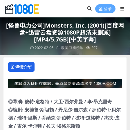
登录
[怪兽电力公司]Monsters, Inc. (2001)[百度网
盘+迅雷云盘资源1080P超清未删减]
[MP4/5.7GB][中英字幕]
2022-02-06
欧美
豆瓣榜单
297
详情介绍
◎导演: 彼特·道格特 / 大卫·西尔弗曼 / 李·昂克里奇
◎编剧: 安德鲁·斯坦顿 / 丹尼尔·吉尔森 / 罗伯特·L·贝尔
德 / 瑞特·里斯 / 乔纳森·罗伯特 / 彼特·道格特 / 杰夫·皮
金 / 吉尔·卡尔顿 / 拉夫·埃格尔斯顿