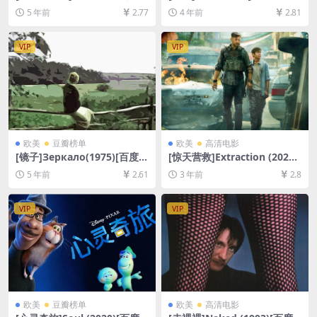
019)[百度网盘+迅雷云盘资源
+迅雷云盘资源1080P超清未
5 年前
2.77
4 年前
2.81
1080P超清][MP4/6.3GB][日
删减][MP4/9GB][韩语中字]
语中字]【手机在线无法观看，
请下载防和谐压缩包（含解压
VIP
VIP
密码）】
欧美
豆瓣榜单
欧美
高清电影
[镜子]Зеркало(1975)[百度网
[惊天营救]Extraction (2020)
盘+夸克网盘+迅雷云盘资源10
[百度网盘+迅雷云盘资源1080
5 年前
2.61
3 年前
2.8
80P超清未删减][MP4/6.9GB]
P超清未删减][MP4/6.9GB][中
[中文字幕]
英字幕]
VIP
VIP
欧美
豆瓣榜单
欧美
高清电影