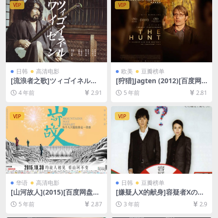
VIP
VIP
日韩
高清电影
欧美
豆瓣榜单
[流浪者之歌]ツィゴイネルワ
[狩猎]Jagten (2012)[百度网
イゼン (1980)[百度网盘+迅雷
盘+夸克网盘+迅雷云盘资源10
4 年前
2.91
5 年前
2.81
云盘资源1080P超清未删减]
80P超清未删减][MP4/7.3GB]
[MP4/8.9GB][日语中字]
[中英字幕]
VIP
VIP
华语
高清电影
日韩
豆瓣榜单
[山河故人](2015)[百度网盘
[嫌疑人X的献身]容疑者Xの献
+迅雷云盘资源1080P超清未
身 (2008)[百度网盘+夸克网盘
5 年前
2.87
3 年前
2.9
删减][MP4/8.1GB][原声中字]
1080P超清未删减资源][网盘
在线播放/下载][MP4/8.3GB]