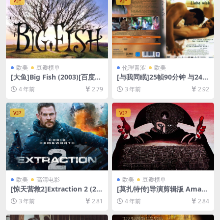
VIP
VIP
欧美
豆瓣榜单
伦理青涩
欧美
[大鱼]Big Fish (2003)[百度网
[与我同眠]25帧90分钟 与24帧
盘+迅雷云盘资源1080P超清
93分钟版本一致 Lie with Me
4 年前
2.79
3 年前
2.92
未删减][MP4/8.0GB][中英字
(2005)[百度网盘+迅雷云盘资
幕]
源1080P超清未删减][MP4/5
GB][中英字幕]
VIP
VIP
欧美
高清电影
欧美
豆瓣榜单
[惊天营救2]Extraction 2 (20
[莫扎特传]导演剪辑版 Amad
23)[百度网盘+迅雷云盘资源1
eus (1984)[百度网盘+迅雷云
3 年前
2.81
4 年前
2.84
080P超清未删减][MP4/7GB]
盘资源1080P超清未删减][MP
[中文字幕]
4/11GB][中文字幕]