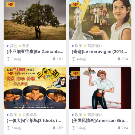
[MP4/5.6GB][中英字幕]【手
VIP
VIP
机无法在线播放，请下载防和
谐压缩包（含解压密码）】
其他
欧美
欧美
高清电影
[小亚细亚往事]Bir Zamanlar
[奇迹]Le meraviglie (2014)
Anadolu’da (2011)[百度网盘
[百度网盘+迅雷云盘资源1080
3 年前
2.81
4 年前
2.94
+夸克网盘1080P超清未删减
P超清未删减][MP4/6GB][中
资源][网盘在线播放/下载][MP
文字幕]
4/10GB][中文字幕]
VIP
VIP
欧美
豆瓣榜单
欧美
高清电影
[三傻大闹宝莱坞]3 Idiots (20
[美国风情画]American Gra
09)[百度网盘+迅雷云盘资源1
ffiti (1973)[百度网盘+夸克网
5 年前
2.87
3 年前
2.84
080P超清未删减][MP4/11G
盘1080P超清未删减资源][网
B][中英字幕]
盘在线播放/下载][MP4/7.6G