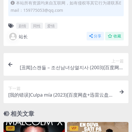
本站所有资源均来自互联网，如有侵权等其它行为请联系E
mail：159775053@qq.com
剧情
同性
爱情
站长
分享
收藏
上一篇
[丑闻]스캔들 – 조선남녀상열지사 (2003)[百度网盘
+迅雷云盘资源1080P超清未删减][MP4/7GB][韩语
中字]
下一篇
[我的错误]Culpa mía (2023)[百度网盘+迅雷云盘资
源1080P超清未删减][MP4/6GB][中文字幕]
相关文章
VIP
VIP