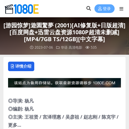
登录
[游园惊梦]遊園驚夢 (2001)[AI修复版+日版超清]
[百度网盘+迅雷云盘资源1080P超清未删减]
[MP4/7GB TS/12GB][中文字幕]
2023-07-06
华语
高清电影
535
详情介绍
◎导演: 杨凡
◎编剧: 杨凡
◎主演: 王祖贤 / 宫泽理惠 / 吴彦祖 / 赵志刚 / 陈克宇 /
更多…