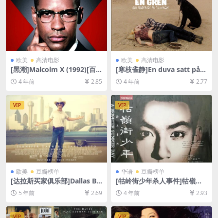
欧美
高清电影
欧美
高清电影
[黑潮]Malcolm X (1992)[百
[寒枝雀静]En duva satt på e
度网盘+迅雷云盘资源1080P
n gren och funderade på til
4 年前
2.85
4 年前
2.77
超清未删减][MP4/11GB][中
lvaron (2014)[百度网盘+迅雷
英字幕]
云盘资源1080P超清未删减]
[MP4/6.3GB][中文字幕]
VIP
VIP
欧美
豆瓣榜单
华语
豆瓣榜单
[达拉斯买家俱乐部]Dallas Bu
[牯岭街少年杀人事件]牯嶺街
yers Club (2013)完整版[百度
少年殺人事件 (1991)[百度网
5 年前
2.69
4 年前
2.93
网盘+迅雷云盘资源1080P超
盘+迅雷云盘资源1080P超清
清未删减][MP4/7.3GB][中英
未删减][MP4/14GB][中文字
字幕]
幕]
VIP
VIP