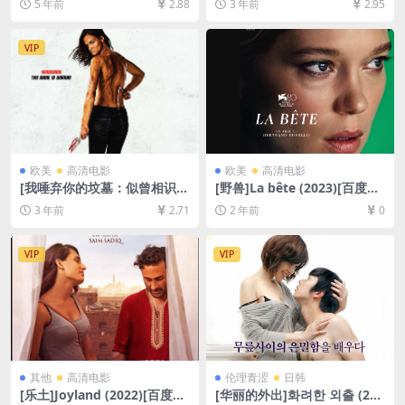
5 年前
2.88
3 年前
2.95
80P超清未删减][MP4/10GB]
盘1080P超清未删减资源][网
[中英字幕]
盘在线播放/下载][MP4/6.9G
B][中文字幕]
VIP
欧美
高清电影
欧美
高清电影
[我唾弃你的坟墓：似曾相识]I
[野兽]La bête (2023)[百度网
Spit on Your Grave: Deja V
盘+夸克网盘1080P超清未删
3 年前
2.71
2 年前
0
u (2019)[百度网盘+迅雷云盘
减资源][网盘在线播放/下载]
资源1080P超清未删减][MP4/
[MP4/9.8GB][中文字幕]
9GB][中文字幕]
VIP
VIP
其他
高清电影
伦理青涩
日韩
[乐土]Joyland (2022)[百度网
[华丽的外出]화려한 외출 (201