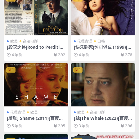
欧美
高清电影
伦理青涩
日韩
[毁灭之路]Road to Perdition
[快乐到死]해피엔드 (1999)[百
(2002)[百度网盘+迅雷云盘资
度网盘+迅雷云盘资源1080P
4 年前
2.92
4 年前
2.78
源1080P超清未删减][MP4/7.
超清未删减][MP4/5.8GB][韩
6GB][中英字幕]
语中字]
VIP
VIP
伦理青涩
欧美
欧美
高清电影
[羞耻] Shame (2011)[百度网
[鲸]The Whale (2022)[百度
盘+夸克网盘+迅雷云盘资源10
网盘+迅雷云盘资源1080P超
5 年前
2.95
3 年前
2.96
80P超清未删减][MP4/6GB]
清未删减][MP4/6.8GB][中英
[中英字幕]【手机/平板无法在
字幕]
线播放，请使用电脑下载防和