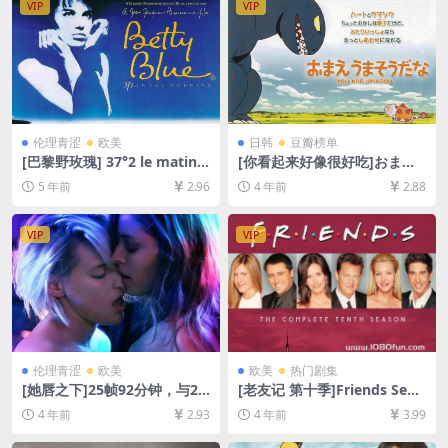
VIP
VIP
谐压缩包（含解压密码）】
伦理青涩
欧美
日韩
豆瓣榜单
[巴黎野玫瑰] 37°2 le matin
[你看起来好像很好吃]おまえ
(1986)导演剪辑版185min[百
うまそうだな (2010)[百度网
5 年前
2.96
4 年前
2.88
度网盘+迅雷云盘资源1080P
盘+迅雷云盘资源1080P超清
超清未删减][MP4/11GB][中
未删减][MP4/3.4GB][日语中
文字幕]【视频文件+防和谐压
字]
VIP
VIP
缩包（含解压密码）】
伦理青涩
欧美
欧美
热门剧集
[她唇之下]25帧92分钟，与24
[老友记 第十季]Friends Seas
帧94分钟版本一致 Below He
on 10 (2003)[百度网盘+夸克
4 年前
2.93
4 年前
3.99
r Mouth (2016)[百度网盘+迅
网盘资源1080P超清未删减]
雷云盘资源1080P超清未删减]
[MP4/25GB][中英字幕]