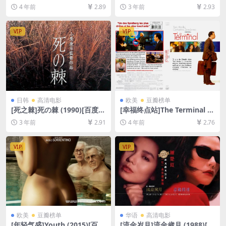
盘+迅雷云盘资源1080P超清
3)[百度网盘+夸克网盘1080P
4 年前
2.89
3 年前
2.93
未删减][MP4/8GB][中文字幕]
超清未删减资源][网盘下载][M
P4/2.6GB][中文字幕]【手机/
平板无法在线播放，请使用电
VIP
VIP
脑下载防和谐压缩包（含解压
密码）】
日韩
高清电影
欧美
豆瓣榜单
[死之棘]死の棘 (1990)[百度网
[幸福终点站]The Terminal (2
盘+夸克网盘1080P超清未删
004)[百度网盘+迅雷云盘资源
3 年前
2.91
4 年前
2.76
减资源][网盘在线播放/下载]
1080P超清未删减][MP4/8.3G
[MP4/7.4GB][中文字幕]
B][中英字幕]
VIP
VIP
欧美
豆瓣榜单
华语
高清电影
[年轻气盛]Youth (2015)[百度
[流金岁月]流金歲月 (1988)[百