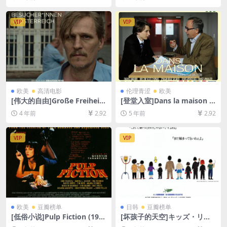
资源][网盘在线播放/下载][MP
删减][MP4/5.6GB][韩语中字]
4/7GB][中文字幕]
VIP
VIP
欧美
高清电影
伦理青涩
欧美
[伟大的自由]Große Freiheit
[登堂入室]Dans la maison (2
(2021)[百度网盘+迅雷云盘资
012)[百度网盘+迅雷云盘资源
4 年前
2.92
5 年前
2.92
源1080P超清未删减][MP4/7.
1080P超清未删减][MP4/6.6G
2GB][中文字幕]
B][中法字幕]
VIP
VIP
欧美
豆瓣榜单
日韩
豆瓣榜单
[低俗小说]Pulp Fiction (199
[坏孩子的天空]キッズ・リタ
4)[百度网盘+迅雷云盘资源10
ーン (1996)[百度网盘+夸克网