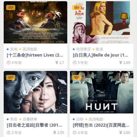
B][繁体中字]
VIP
VIP
其他
高清电影
伦理青涩
欧美
[十三条命]hirteen Lives (202
[白日美人]Belle de jour (196
2)[百度网盘+迅雷云盘资源10
7)[百度网盘+迅雷云盘资源10
4 年前
2.7
5 年前
2.88
80P超清未删减][MP4/9GB]
80P超清未删减][MP4/6.1GB]
[中文字幕]
[原声中字]
VIP
VIP
华语
豆瓣榜单
日韩
高清电影
[目击者之追凶]目擊者 (2017)
[狩猎]헌트 (2022)[百度网盘
[百度网盘+夸克网盘1080P超
+迅雷云盘资源1080P超清未
2 年前
2.95
4 年前
2.86
清未删减资源][网盘在线播放/
删减][MP4/8GB][韩语中字]