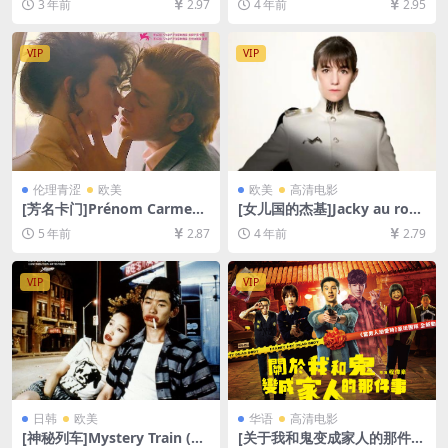
3 年前
2.97
4 年前
2.95
80P超清未删减资源][网盘在
80P超清未删减][MP4/7GB]
线播放/下载][MP4/4.1GB][中
[中文字幕]
文字幕]
VIP
VIP
伦理青涩
欧美
欧美
高清电影
[芳名卡门]Prénom Carmen
[女儿国的杰基]Jacky au roya
(1983)[百度网盘+迅雷云盘资
ume des filles (2014)[百度
5 年前
2.87
4 年前
2.79
源1080P超清未删减][MP4/5
网盘+迅雷云盘资源1080P超
GB][原声中字]
清未删减][MP4/5.2GB][中英
字幕]
VIP
VIP
日韩
欧美
华语
高清电影
[神秘列车]Mystery Train (19
[关于我和鬼变成家人的那件