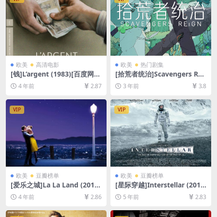
欧美
高清电影
欧美
热门剧集
[钱]L’argent (1983)[百度网盘
[拾荒者统治]Scavengers Rei
+迅雷云盘资源1080P超清未
gn (2023)[百度网盘+夸克网
4 年前
2.87
3 年前
3.8
删减][MP4/5.5GB][中文字幕]
盘1080P超清未删减资源][网
盘在线播放/下载][MP4/19G
B][中英字幕]
VIP
VIP
欧美
豆瓣榜单
欧美
豆瓣榜单
[爱乐之城]La La Land (2016)
[星际穿越]Interstellar (201
[百度网盘+迅雷云盘资源1080
4)[百度网盘+迅雷云盘资源10
4 年前
2.86
5 年前
2.83
P超清未删减][MP4/9GB][中
80P超清未删减][MP4/11GB]
英字幕]
[中英字幕]