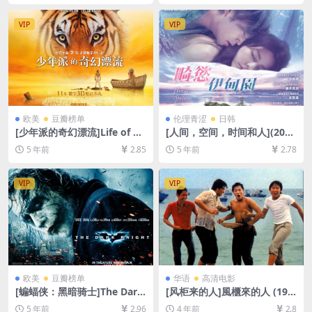
字幕]
放/下载][MP4/7.8GB][中文字
幕]
VIP
VIP
欧美
豆瓣榜单
伦理青涩
日韩
[少年派的奇幻漂流]Life of Pi
[人间，空间，时间和人](201
(2012)[百度网盘+迅雷云盘资
8)[百度网盘+迅雷云盘资源10
5 年前
2.85
5 年前
2.78
源1080P超清][MP4/8.3GB]
80P超清未删减][MP4/6.4GB]
[中英字幕]
[韩语繁体中字]【视频文件+防
和谐压缩包（含解压密码）】
VIP
VIP
欧美
豆瓣榜单
华语
高清电影
[蝙蝠侠：黑暗骑士]The Dark
[风柜来的人]風櫃來的人 (198
Knight (2008)[百度网盘+迅
3)[百度网盘+迅雷云盘资源10
5 年前
2.96
4 年前
2.8