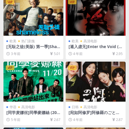
VIP
VIP
欧美
热门剧集
欧美
高清电影
[无耻之徒(美版) 第一季]Sha
[遁入虚无]Enter the Void (2
meless Season 1 (2011)[百
009)[百度网盘+迅雷云盘+夸
3 年前
5.01
4 年前
2.95
度网盘+夸克网盘1080P超清
克网盘资源1080P超清未删减]
未删减资源][网盘在线播放/下
[MP4/10GB][中文字幕]
载][MP4/34GB][中英字幕]
VIP
VIP
华语
高清电影
日韩
高清电影
[同学麦娜丝]同學麥娜絲 (202
[宛如阿修罗]阿修羅のごとく
0)[百度网盘+迅雷云盘资源10
(2003)[百度网盘+迅雷云盘资
5 年前
2.67
4 年前
2.87
80P超清未删减][MP4/7.3GB]
源1080P超清未删减][MP4/8.
[中文字幕]
7GB][日语中字]