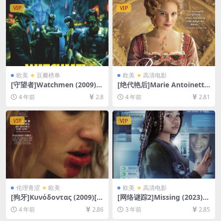
VIP
VIP
欧美
豆瓣榜单
欧美
高清电影
[守望者]Watchmen (2009)2
[绝代艳后]Marie Antoinette
15分钟(终极剪辑版)[百度网盘
(2006)[百度网盘+迅雷云盘资
4 年前
2.8
4 年前
2.81
+迅雷云盘资源1080P超清未
源1080P超清未删减][MP4/7.
删减][MP4/13GB][中英字幕]
6GB][中文字幕]
VIP
VIP
伦理青涩
欧美
欧美
高清电影
[狗牙]Κυνόδοντας (2009)[百
[网络谜踪2]Missing (2023)
度网盘+夸克网盘1080P超清
[百度网盘+迅雷云盘资源1080
4 年前
2.86
3 年前
2.85
未删减资源][网盘在线播放/下
P超清未删减][MP4/6GB][中
载][MP4/6.3GB][中文字幕]
英字幕]