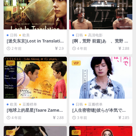
日韩
欧美
日韩
高清电影
[迷失东京]Lost in Translatio
[啊，荒野 前篇]あゝ、荒野 前
n (2003)[百度网盘+夸克网盘1
篇 (2017)[百度网盘+迅雷云盘
2 年前
2.9
4 年前
2.88
080P超清未删减资源][网盘在
资源1080P超清未删减][MP4/
线播放/下载][MP4/6.7GB][中
10GB][日语中字]
英字幕]
VIP
VIP
欧美
豆瓣榜单
日韩
豆瓣榜单
[地球上的星星]Taare Zamee
[人生密密缝]彼らが本気で編
n Par (2007)[百度网盘+迅雷
むときは、 (2017)[百度网盘
4 年前
2.88
3 年前
2.85
云盘资源1080P超清未删减]
+夸克网盘1080P超清未删减
[MP4/10GB][中文字幕]
资源][网盘在线播放/下载][MP
4/8.1GB][中文字幕]
VIP
VIP