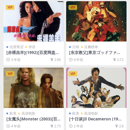
VIP
VIP
伦理青涩
华语
日韩
豆瓣榜单
[赤裸羔羊](1992)[百度网盘
[东京教父]東京ゴッドファー
+夸克网盘1080P超清未删减
ザーズ (2003)[百度网盘+迅雷
3 年前
2.96
4 年前
2.72
资源][网盘在线播放/下载][MP
云盘资源1080P超清未删减]
4/6GB][粤语中字]
[MP4/4.7GB][日语中字]
VIP
VIP
欧美
高清电影
欧美
高清电影
[女魔头]Monster (2003)[百
[十日谈]Il Decameron (197
度网盘+迅雷云盘资源1080P
1)[百度网盘+夸克网盘1080P
4 年前
2.75
2 年前
2.8
超清未删减][MP4/7GB][中英
超清未删减资源][网盘在线播