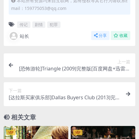
本站所有资源均来自互联网，如有侵权等其它行为请联系E
mail：159775053@qq.com
传记
剧情
犯罪
站长
分享
收藏
上一篇
[恐怖游轮]Triangle (2009)完整版[百度网盘+迅雷云
盘资源1080P超清未删减][MP4/6.0GB][中英字幕]
下一篇
[达拉斯买家俱乐部]Dallas Buyers Club (2013)完整
版[百度网盘+迅雷云盘资源1080P超清未删减][MP
4/7.3GB][中英字幕]
相关文章
VIP
VIP