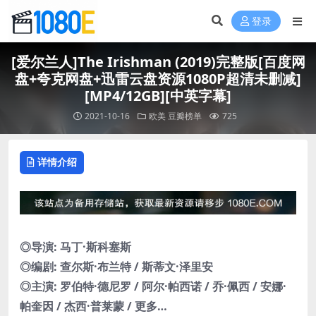
登录
[爱尔兰人]The Irishman (2019)完整版[百度网
盘+夸克网盘+迅雷云盘资源1080P超清未删减]
[MP4/12GB][中英字幕]
2021-10-16
欧美
豆瓣榜单
725
详情介绍
◎导演: 马丁·斯科塞斯
◎编剧: 查尔斯·布兰特 / 斯蒂文·泽里安
◎主演: 罗伯特·德尼罗 / 阿尔·帕西诺 / 乔·佩西 / 安娜·
帕奎因 / 杰西·普莱蒙 / 更多…