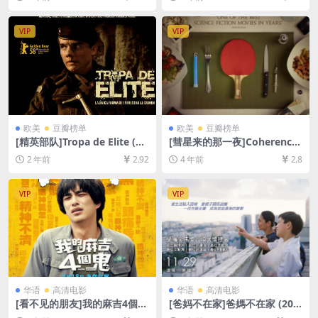
雷云盘资源1080P超清未删减]
80P超清未删减][MP4/6GB]
[MP4/9.7GB][中英字幕]
[中文字幕]
VIP
VIP
欧美
豆瓣榜单
欧美
豆瓣榜单
[精英部队]Tropa de Elite (20
[彗星来的那一夜]Coherence
07)[百度网盘+夸克网盘1080P
(2013)[百度网盘+迅雷云盘资
2 年前
2.92
4 年前
2.8
超清未删减资源][网盘在线播
源1080P超清未删减][MP4/5.
放/下载][MP4/7.3GB][中英字
6GB][中英字幕]
幕]
VIP
VIP
华语
高清电影
华语
高清电影
[看不见的朋友]我的麻吉4個鬼
[爸妈不在家]爸媽不在家 (201
(2023)[百度网盘+夸克网盘10
3)[百度网盘+迅雷云盘资源10