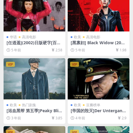
华语
高清电影
欧美
高清电影
[任逍遥](2002)日版硬字[百度
[黑寡妇] Black Widow (202
网盘+迅雷云盘资源DVD高清
1)[百度网盘+迅雷云盘资源10
5 年前
2.58
5 年前
1.98
未删减][MP4/6.3GB][国语中
80P超清][MP4/7.7GB][中英
字]
字幕]
VIP
VIP
欧美
热门剧集
欧美
豆瓣榜单
[浴血黑帮 第五季]Peaky Blin
[帝国的毁灭]Der Untergang
ders Season 5 (2019)[百度网
(2004)[百度网盘+迅雷云盘资
3 年前
3.85
4 年前
2.9
盘+迅雷云盘+阿里云盘资源10
源1080P超清未删减][MP4/9.
80P超清未删减][MP4/8GB]
8GB][中英字幕]
[中英字幕]
VIP
VIP