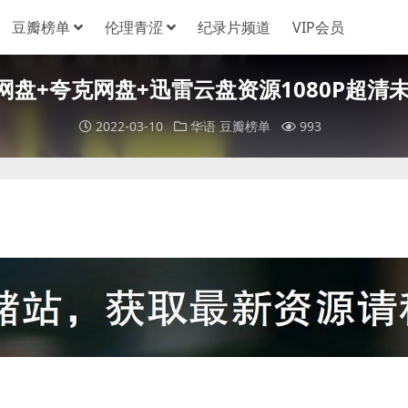
豆瓣榜单
伦理青涩
纪录片频道
VIP会员
度网盘+夸克网盘+迅雷云盘资源1080P超清未删
2022-03-10
华语
豆瓣榜单
993