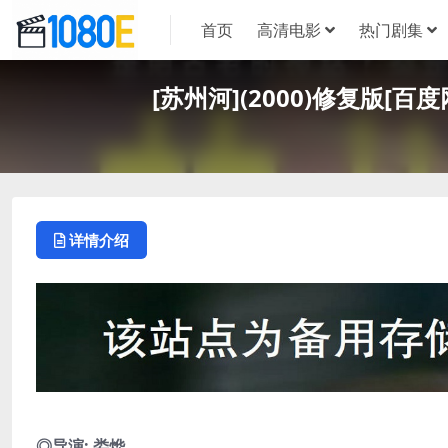
首页
高清电影
热门剧集
[苏州河](2000)修复版[百
详情介绍
◎导演: 娄烨