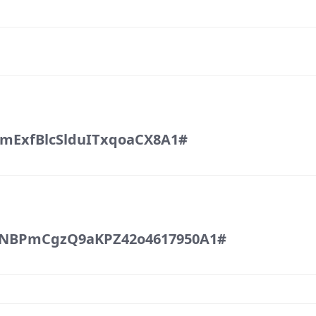
mExfBlcSlduITxqoaCX8A1#
NBPmCgzQ9aKPZ42o4617950A1#