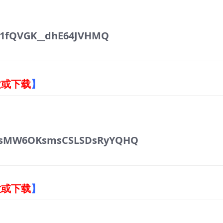
s1fQVGK__dhE64JVHMQ
放或下载
】
isMW6OKsmsCSLSDsRyYQHQ
放或下载
】