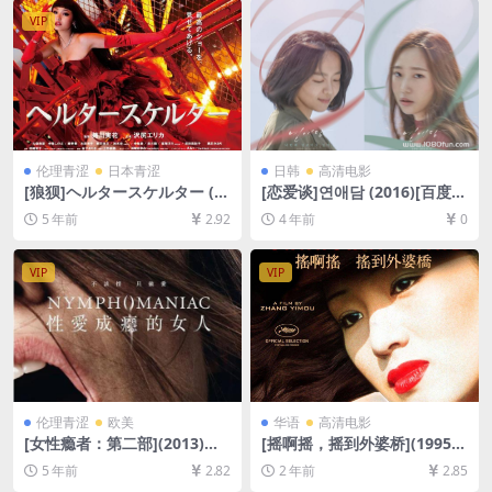
英字幕]
VIP
伦理青涩
日本青涩
日韩
高清电影
[狼狈]ヘルタースケルター (2
[恋爱谈]연애담 (2016)[百度网
012)完整版[百度网盘+迅雷云
盘+迅雷云盘资源1080P超清
5 年前
2.92
4 年前
0
盘资源1080P超清未删减][MP
未删减][MP4/5.3GB][韩语中
4/7.5GB][原声中日双语字幕]
字]
【视频文件+防和谐压缩包
VIP
VIP
（含解压密码）】
伦理青涩
欧美
华语
高清电影
[女性瘾者：第二部](2013)导
[摇啊摇，摇到外婆桥](1995)
演剪辑版[百度网盘+迅雷云盘
[百度网盘+夸克网盘1080P超
5 年前
2.82
2 年前
2.85
资源未删减1080P高清][MP4/
清未删减资源][网盘在线播放/