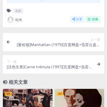
喜剧
站长
分享
收藏
上一篇
[曼哈顿]Manhattan (1979)[百度网盘+迅雷云盘资
源1080P超清未删减][MP4/5.8GB][中英字幕]
下一篇
[活色生香]Carne trémula (1997)[百度网盘+迅雷云
盘资源1080P超清][MP4/6.3GB][原声中英字幕]
相关文章
VIP
VIP