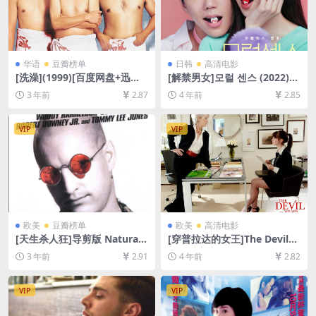
华语
豆瓣榜单
日韩
高清电影
[洗澡](1999)[百度网盘+迅雷
[解禁男女]모럴 센스 (2022)
云盘资源1080P超清未删减]
[百度网盘+迅雷云盘资源1080
3 年前
2.87
4 年前
2.85
[MP4/5GB][中文字幕]
P超清未删减][MP4/7.7GB][韩
语中字]
VIP
VIP
欧美
豆瓣榜单
欧美
高清电影
[天生杀人狂]导剪版 Natural
[穿普拉达的女王]The Devil
Born Killers (1994)[百度网盘
Wears Prada (2006)[百度网
3 年前
2.91
4 年前
2.82
+迅雷云盘资源1080P超清未
盘+迅雷云盘资源1080P超清
删减][MP4/7GB][中英字幕]
未删减][MP4/7GB][中英字幕]
VIP
VIP