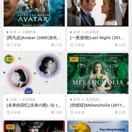
欧美
豆瓣榜单
欧美
高清电影
[阿凡达]Avatar (2009)加长版
[一夜迷情]Last Night (2010)
[百度网盘+迅雷云盘资源1080
[百度网盘+夸克网盘1080P超
5 年前
2.78
3 年前
2.92
P超清未删减][MP4/13GB][中
清未删减资源][网盘在线播放/
英字幕]
下载][MP4/5.9GB][中文字幕]
VIP
VIP
日韩
高清电影
欧美
高清电影
[未来的回忆]未来の想い出 (1
[忧郁症]Melancholia (2011)
992)[百度网盘+迅雷云盘资源
[百度网盘+迅雷云盘资源1080
4 年前
2.86
4 年前
2.85
1080P超清未删减][MP4/7.6G
P超清未删减][MP4/7.6GB][中
B][日语中字]
英字幕]
VIP
VIP