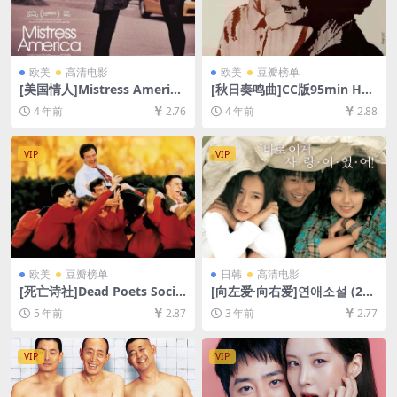
欧美
高清电影
欧美
豆瓣榜单
[美国情人]Mistress America
[秋日奏鸣曲]CC版95min Hös
(2015)[百度网盘+迅雷云盘资
tsonaten (1978)[百度网盘
4 年前
2.76
4 年前
2.88
源1080P超清未删减][MP4/5.
+迅雷云盘资源1080P超清未
4GB][中英字幕]
删减][MP4/5.8GB][中文字幕]
VIP
VIP
欧美
豆瓣榜单
日韩
高清电影
[死亡诗社]Dead Poets Socie
[向左爱·向右爱]연애소설 (200
ty (1989)[百度网盘+迅雷云盘
2)[百度网盘+迅雷云盘资源10
5 年前
2.87
3 年前
2.77
资源1080P超清未删减][MP4/
80P超清未删减][MP4/6GB]
8.3GB][中英字幕]
[韩语中字]
VIP
VIP