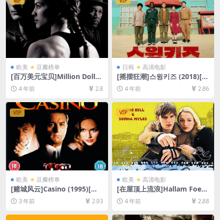
VIP
VIP
欧美
豆瓣榜单
日韩
高清电影
[百万美元宝贝]Million Dollar
[摇摆狂潮]스윙키즈 (2018)[百
Baby (2004)[百度网盘+迅雷
度网盘+迅雷云盘资源1080P
4 年前
2.8
4 年前
2.86
云盘资源1080P超清未删减]
超清未删减][MP4/8GB][韩语
[MP4/8.6GB][中英字幕]
中字]
VIP
VIP
欧美
豆瓣榜单
欧美
高清电影
[赌城风云]Casino (1995)[百
[在屋顶上流浪]Hallam Foe
度网盘+夸克网盘1080P超清
(2007)[百度网盘+迅雷云盘资
3 年前
2.93
4 年前
2.88
未删减资源][网盘在线播放/下
源1080P超清未删减][MP4/6
载][MP4/11GB][中英字幕]
GB][中英字幕]