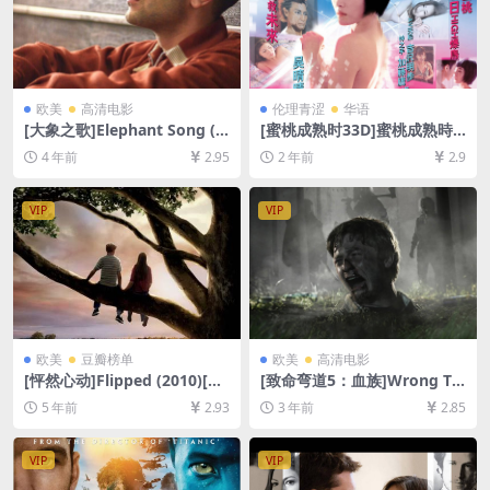
欧美
高清电影
伦理青涩
华语
[大象之歌]Elephant Song (2
[蜜桃成熟时33D]蜜桃成熟時3
014)[百度网盘+迅雷云盘资源
3D (2011)[百度网盘+夸克网
4 年前
2.95
2 年前
2.9
1080P超清未删减][MP4/6G
盘1080P超清未删减资源][网
B][中文字幕]
盘下载][MP4/5.2GB][粤语中
字]【手机/平板无法在线播
VIP
VIP
放，请使用电脑下载防和谐压
缩包（含解压密码）】
欧美
豆瓣榜单
欧美
高清电影
[怦然心动]Flipped (2010)[百
[致命弯道5：血族]Wrong Tu
度网盘+迅雷云盘资源1080P
rn 5: Bloodlines (2012)[百度
5 年前
2.93
3 年前
2.85
超清未删减][MP4/5.8GB][中
网盘+迅雷云盘资源1080P超
英字幕]
清未删减][MP4/5GB][中英字
幕]
VIP
VIP