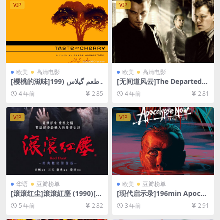
VIP
VIP
欧美
高清电影
欧美
高清电影
[樱桃的滋味]طعم گیلاس (199
[无间道风云]The Departed
7)[百度网盘+迅雷云盘资源10
(2006)[百度网盘+迅雷云盘资
4 年前
2.85
4 年前
2.81
80P超清未删减][MP4/6.5GB]
源1080P超清未删减][MP4/9
[中文字幕]
GB][中英字幕]
VIP
VIP
华语
豆瓣榜单
欧美
豆瓣榜单
[滚滚红尘]滾滾紅塵 (1990)[百
[现代启示录]196min Apocal
度网盘+迅雷云盘资源1080P
ypse Now (1979)[百度网盘
5 年前
2.82
3 年前
2.91
超清未删减][MP4/5.4GB][国
+夸克网盘+迅雷云盘资源1080
语中字]
P超清未删减][MP4/11GB][中