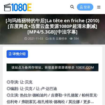
登录
[与玛格丽特的午后]La tête en friche (2010)
[百度网盘+迅雷云盘资源1080P超清未删减]
[MP4/5.3GB][中法字幕]
2021-11-03
欧美
豆瓣榜单
594
详情介绍
◎导演: 让·贝克
◎编剧: 让·贝克 / 让-卢·达巴迪
◎主演: 热拉尔·德帕迪约 / 吉赛勒·卡扎德絮 / 帕特里克·
伯利奇 / 弗朗索瓦-格扎维埃·德梅松 / 莫拉娜 / 更多…