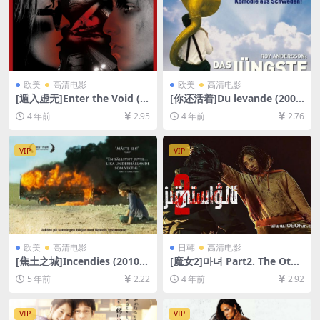
欧美
高清电影
欧美
高清电影
[遁入虚无]Enter the Void (2
[你还活着]Du levande (200
009)[百度网盘+迅雷云盘+夸
7)[百度网盘+迅雷云盘资源10
4 年前
2.95
4 年前
2.76
克网盘资源1080P超清未删减]
80P超清][MP4/5.9GB][中文
[MP4/10GB][中文字幕]
字幕]
VIP
VIP
欧美
高清电影
日韩
高清电影
[焦土之城]Incendies (2010)
[魔女2]마녀 Part2. The Othe
完整版[百度网盘+迅雷云盘资
r One (2022)[百度网盘+迅雷
5 年前
2.22
4 年前
2.92
源1080P超清未删减][MP4/7.
云盘资源1080P超清未删减]
6GB][原声中文字幕]
[MP4/8.6GB][韩语中字]
VIP
VIP