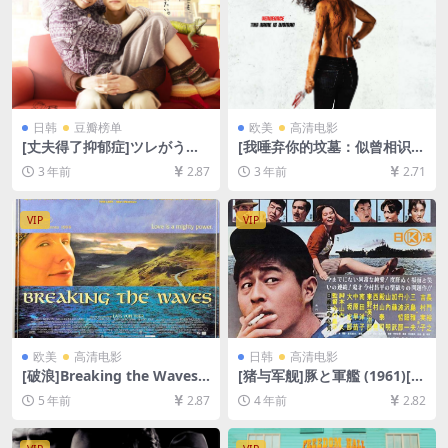
日韩
豆瓣榜单
欧美
高清电影
[丈夫得了抑郁症]ツレがうつ
[我唾弃你的坟墓：似曾相识]I
になりまして。 (2011)[百度
Spit on Your Grave: Deja V
3 年前
2.87
3 年前
2.71
网盘+夸克网盘1080P超清未
u (2019)[百度网盘+迅雷云盘
删减资源][网盘在线播放/下
资源1080P超清未删减][MP4/
载][MP4/7.9GB][日语中字]
9GB][中文字幕]
VIP
VIP
欧美
高清电影
日韩
高清电影
[破浪]Breaking the Waves
[猪与军舰]豚と軍艦 (1961)[百
(1996)[百度网盘+迅雷云盘资
度网盘+迅雷云盘资源1080P
5 年前
2.87
4 年前
2.82
源1080P超清未删减][MP4/10
超清未删减][MP4/6.8GB][日
GB][中英字幕]
语中字]