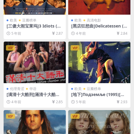
欧美
豆瓣榜单
欧美
高清电影
[三傻大闹宝莱坞]3 Idiots (20
[黑店狂想曲]Delicatessen (1
09)[百度网盘+迅雷云盘资源1
991)[百度网盘+迅雷云盘资源
5 年前
2.87
4 年前
2.84
080P超清未删减][MP4/11G
1080P超清未删减][MP4/6G
B][中英字幕]
B][中文字幕]
VIP
VIP
伦理青涩
华语
欧美
豆瓣榜单
[满清十大酷刑]滿清十大酷刑
[地下]Подземље (1995)[百
(1994)[百度网盘+迅雷云盘
度网盘+夸克网盘+迅雷云盘资
4 年前
2.85
5 年前
2.93
+夸克网盘资源720P高清未删
源1080P超清未删减][MP4/8.
减][MP4/2.2GB][粤语/国语中
7GB][原声中文字幕]
字]【手机无法在线播放，请下
VIP
VIP
载防和谐压缩包（含解压密
码）】