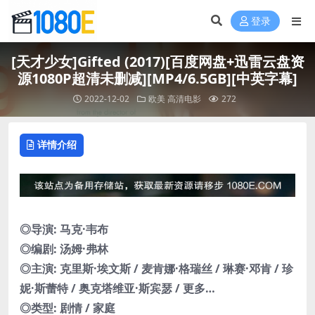
登录
[天才少女]Gifted (2017)[百度网盘+迅雷云盘资
源1080P超清未删减][MP4/6.5GB][中英字幕]
2022-12-02
欧美
高清电影
272
详情介绍
◎导演: 马克·韦布
◎编剧: 汤姆·弗林
◎主演: 克里斯·埃文斯 / 麦肯娜·格瑞丝 / 琳赛·邓肯 / 珍
妮·斯蕾特 / 奥克塔维亚·斯宾瑟 / 更多…
◎类型: 剧情 / 家庭