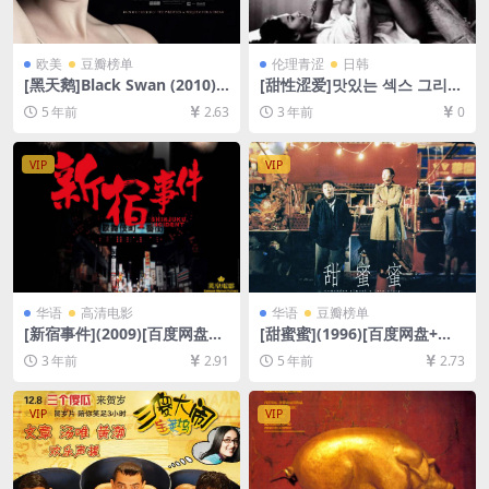
欧美
豆瓣榜单
伦理青涩
日韩
[黑天鹅]Black Swan (2010)
[甜性涩爱]맛있는 섹스 그리고
[百度网盘+迅雷云盘资源1080
사랑 (2003)[百度网盘+夸克网
5 年前
2.63
3 年前
0
P超清未删减][MP4/6.7GB][中
盘DVD原盘高清未删减资源]
英字幕]
[网盘下载][MP4/2.8GB][中英
字幕]【手机/平板无法在线播
VIP
VIP
放，请使用电脑下载防和谐压
缩包（含解压密码）】
华语
高清电影
华语
豆瓣榜单
[新宿事件](2009)[百度网盘
[甜蜜蜜](1996)[百度网盘+迅
+夸克网盘1080P超清未删减
雷云盘资源1080P超清未删减]
3 年前
2.91
5 年前
2.73
资源][网盘在线播放/下载][MP
[MP4/7.5GB][粤语中字]
4/7.7GB][中文字幕]
VIP
VIP