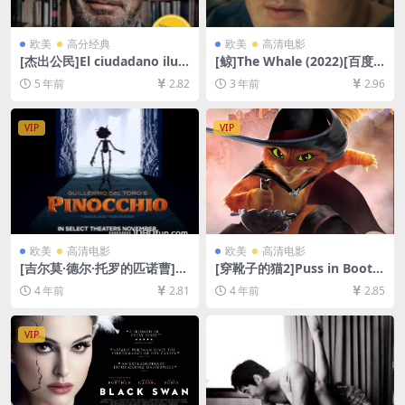
欧美
高分经典
欧美
高清电影
[杰出公民]El ciudadano ilust
[鲸]The Whale (2022)[百度
re (2016)[百度网盘+夸克网盘
网盘+迅雷云盘资源1080P超
5 年前
2.82
3 年前
2.96
+迅雷云盘资源1080P超清未
清未删减][MP4/6.8GB][中英
删减][MP4/7.5GB][原声中字]
字幕]
VIP
VIP
欧美
高清电影
欧美
高清电影
[吉尔莫·德尔·托罗的匹诺曹]G
[穿靴子的猫2]Puss in Boots:
uillermo Del Toro’s Pinocch
The Last Wish (2022)[百度
4 年前
2.81
4 年前
2.85
io (2022)[百度网盘+迅雷云盘
网盘+迅雷云盘资源1080P超
资源1080P超清未删减][MP4/
清未删减][MP4/6GB][中英字
7GB][中英字幕]
幕]
VIP