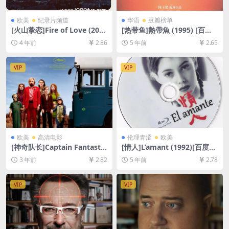
欧美
纪录片频道
华语
豆瓣榜单
[火山挚恋]Fire of Love (202
[热带鱼]熱帶魚 (1995) [百度
2)[百度网盘+迅雷云盘资源10
网盘+迅雷云盘资源1080P超
4 年前
2.86
5 年前
2.65
80P超清未删减][MP4/6GB]
清][MP4/6.2GB][原声中字]
[官方中字]
VIP
VIP
欧美
高清电影
伦理青涩
欧美
[神奇队长]Captain Fantastic
[情人]L’amant (1992)[百度网
(2016)[百度网盘+夸克网盘10
盘+迅雷云盘资源1080P超清
3 年前
2.82
5 年前
2.78
80P超清未删减资源][网盘在
未删减][MP4/6.9GB][中英字
线播放/下载][MP4/7.5GB][中
幕]【视频文件+防和谐压缩包
英字幕]
（含解压密码）】
VIP
VIP