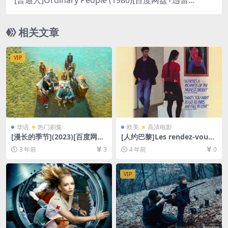
[普通人]Ordinary People (1980)[百度网盘+迅雷云
盘资源1080P超清未删减][MP4/8GB][中文字幕]
相关文章
VIP
华语
热门剧集
欧美
高清电影
[漫长的季节](2023)[百度网盘
[人约巴黎]Les rendez-vous
+迅雷云盘+阿里云盘资源1080
de Paris (1995)[百度网盘+迅
3 年前
3
4 年前
0
P超清未删减][MP4/7GB][中
雷云盘资源1080P超清][MP4/
字]
5GB][中文字幕]
VIP