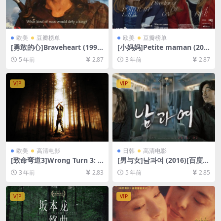
欧美
豆瓣榜单
欧美
豆瓣榜单
[勇敢的心]Braveheart (1995)
[小妈妈]Petite maman (202
[百度网盘+迅雷云盘资源1080
1)[百度网盘+夸克网盘1080P
5 年前
2.87
3 年前
2.87
P超清未删减][MP4/11GB][中
超清未删减资源][网盘在线播
英字幕]
放/下载][MP4/4.6GB][中文字
幕]
VIP
VIP
欧美
高清电影
日韩
高清电影
[致命弯道3]Wrong Turn 3: L
[男与女]남과여 (2016)[百度网
eft for Dead (2009)[百度网
盘+迅雷云盘资源1080P超清
3 年前
2.83
5 年前
2.85
盘+迅雷云盘资源1080P超清
未删减][MP4/6.6GB][韩语中
未删减][MP4/6GB][中英字幕]
字]
VIP
VIP