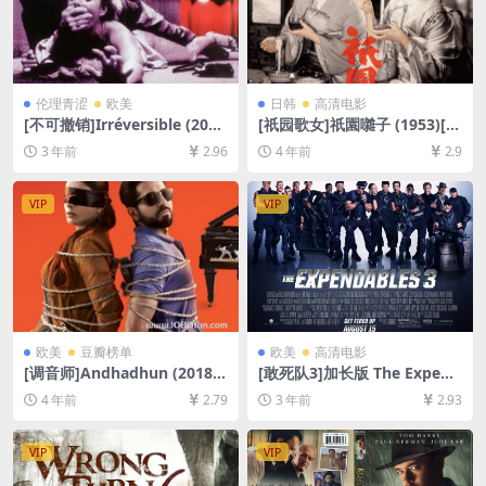
伦理青涩
欧美
日韩
高清电影
[不可撤销]Irréversible (200
[祇园歌女]祇園囃子 (1953)[百
2)[百度网盘+夸克网盘1080P
度网盘+迅雷云盘资源1080P
3 年前
2.96
4 年前
2.9
超清未删减资源][网盘在线播
超清未删减][MP4/3.7GB][中
放/下载][MP4/4.9GB][中英字
文字幕]
幕][视频文件+防和谐加密压缩
VIP
VIP
包]
欧美
豆瓣榜单
欧美
高清电影
[调音师]Andhadhun (2018)
[敢死队3]加长版 The Expend
[百度网盘+迅雷云盘资源1080
ables 3 (2014)[百度网盘+迅
4 年前
2.79
3 年前
2.93
P超清未删减][MP4/8.8GB][中
雷云盘资源1080P超清未删减]
文字幕]
[MP4/7.6GB][中英字幕]
VIP
VIP