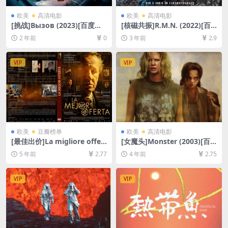
欧美
高清电影
欧美
高清电影
[挑战]Вызов (2023)[百度网
[核磁共振]R.M.N. (2022)[百
盘+夸克网盘1080P超清未删
度网盘+夸克网盘1080P超清
2 年前
0
3 年前
2.9
减资源][网盘在线播放/下载]
未删减资源][网盘在线播放/下
[MP4/10GB][中文字幕]
载][MP4/8.3GB][中文字幕]
VIP
VIP
欧美
豆瓣榜单
欧美
高清电影
[最佳出价]La migliore offert
[女魔头]Monster (2003)[百
a (2013)[百度网盘+夸克网盘
度网盘+迅雷云盘资源1080P
5 年前
2.77
4 年前
2.75
+迅雷云盘资源1080P超清未
超清未删减][MP4/7GB][中英
删减][MP4/8.6GB][中英字幕]
字幕]
VIP
VIP