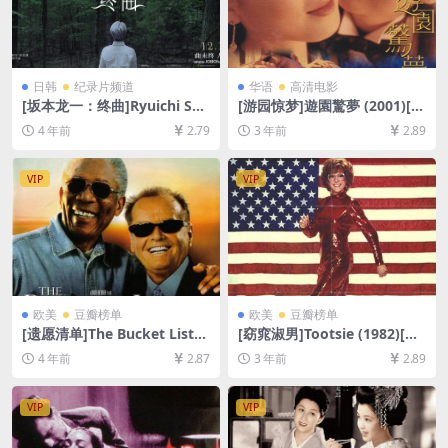
日韩
纪录片频道
华语
高清电影
[坂本龙一：终曲]Ryuichi Sak
[游园惊梦]遊園驚夢 (2001)[AI
amoto: CODA (2017)[百度网
修复版+日版超清][百度网盘
4 年前
2.79
3 年前
2.89
盘+迅雷云盘资源1080P超清
+迅雷云盘资源1080P超清未
未删减][MP4/6.5GB][日语中
删减][MP4/7GB TS/12GB][中
字]
文字幕]
VIP
VIP
欧美
豆瓣榜单
欧美
豆瓣榜单
[遗愿清单]The Bucket List
[窈窕淑男]Tootsie (1982)[百
(2007)[百度网盘+迅雷云盘资
度网盘+夸克网盘1080P超清
4 年前
2.87
3 年前
2.89
源1080P超清未删减][MP4/6.
未删减资源][网盘在线播放/下
2GB][中英字幕]
载][MP4/7.5GB][中英字幕]
VIP
VIP