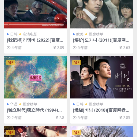
日韩
高清电影
欧美
豆瓣榜单
[我记得]리멤버 (2022)[百度网
[熔炉]도가니 (2011)[百度网盘
盘+迅雷云盘资源1080P超清
+夸克网盘+迅雷云盘资源1080
4 年前
2.89
5 年前
2.63
未删减][MP4/8GB][韩语中字]
P超清未删减][MP4/7.9GB][韩
语中字]
VIP
VIP
华语
豆瓣榜单
日韩
豆瓣榜单
[独立时代]獨立時代 (1994)高
[燃烧]버닝 (2018)[百度网盘
清修复版[百度网盘+夸克网盘
+迅雷云盘资源1080P超清未
2 年前
2.8
5 年前
2.85
1080P超清未删减资源][网盘
删减][MP4/9.5GB][韩语中字]
在线播放/下载][MP4/8.3GB]
[中文字幕]
VIP
VIP