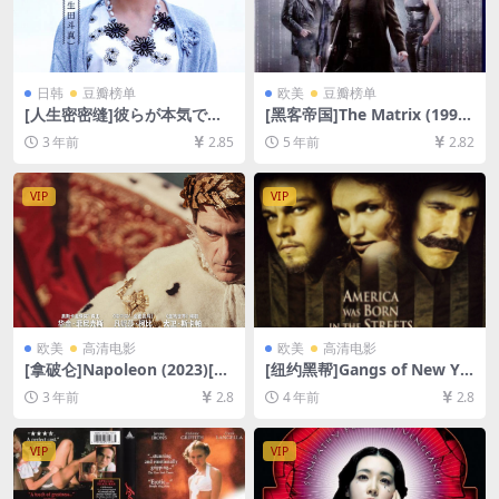
日韩
豆瓣榜单
欧美
豆瓣榜单
[人生密密缝]彼らが本気で編
[黑客帝国]The Matrix (1999)
むときは、 (2017)[百度网盘
[百度网盘+迅雷云盘资源1080
3 年前
2.85
5 年前
2.82
+夸克网盘1080P超清未删减
P超清未删减][MP4/8.9GB][中
资源][网盘在线播放/下载][MP
英字幕]
4/8.1GB][中文字幕]
VIP
VIP
欧美
高清电影
欧美
高清电影
[拿破仑]Napoleon (2023)[百
[纽约黑帮]Gangs of New Yo
度网盘+夸克网盘1080P超清
rk (2002)[百度网盘+迅雷云盘
3 年前
2.8
4 年前
2.8
未删减资源][网盘在线播放/下
资源1080P超清未删减][MP4/
载][MP4/10GB][官方中英字
10GB][中英字幕]
幕]
VIP
VIP