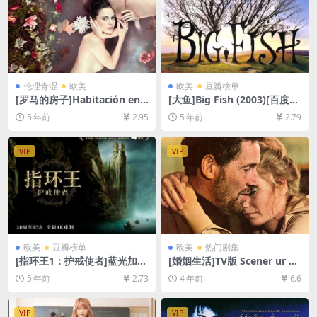
伦理青涩
欧美
欧美
豆瓣榜单
[罗马的房子]Habitación en
[大鱼]Big Fish (2003)[百度网
Roma (2010)[百度网盘+迅雷
盘+迅雷云盘资源1080P超清
5 年前
2.95
5 年前
2.79
云盘资源1080P超清未删减]
未删减][MP4/8.0GB][中英字
[MP4/6.3GB][中英字幕]【手
幕]
机无法在线播放，请下载防和
VIP
VIP
谐压缩包（含解压密码）】
欧美
豆瓣榜单
欧美
热门剧集
[指环王1：护戒使者]蓝光加长
[婚姻生活]TV版 Scener ur et
版(2001)[百度网盘+迅雷云盘
t äktenskap (1973)[百度网
5 年前
2.73
4 年前
6.6
资源1080P超清][MP4/15GB]
盘+迅雷云盘资源1080P未删
[中英字幕]
减][MP4/18GB][中文字幕]
VIP
VIP