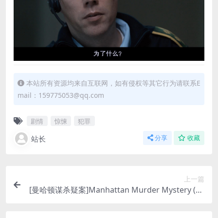
本站所有资源均来自互联网，如有侵权等其它行为请联系E
mail：159775053@qq.com
剧情
惊悚
犯罪
站长
分享
收藏
上一篇
[曼哈顿谋杀疑案]Manhattan Murder Mystery (19
93)[百度网盘+迅雷云盘资源1080P超清未删减][MP
4/6.5GB][中英字幕]