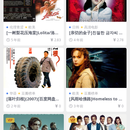
伦理青涩
欧美
日韩
高清电影
[一树梨花压海棠]Lolita/洛丽
[亲切的金子]친절한 금자씨 (2
塔 (1997)[百度网盘+迅雷云盘
005)[百度网盘+夸克网盘+迅
5 年前
2.83
4 年前
2.78
资源1080P超清未删减][MP4/
雷云盘资源1080P超清未删减]
8.9GB][中英字幕]
[MP4/7.5GB][韩语中字]
华语
豆瓣榜单
欧美
豆瓣榜单
[落叶归根](2007)[百度网盘
[风雨哈佛路]Homeless to H
+夸克网盘1080P超清未删减
arvard: The Liz Murray Stor
2 年前
0
3 年前
0
资源][网盘在线播放/下载][MP
y (2003)[百度网盘+夸克网盘1
4/7.1GB][中英字幕]
080P超清资源][网盘在线播
放/下载][MP4/5.7GB][中英字
VIP
VIP
幕]