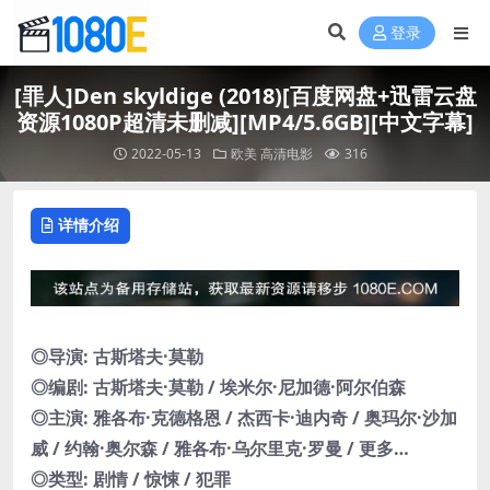
登录
[罪人]Den skyldige (2018)[百度网盘+迅雷云盘
资源1080P超清未删减][MP4/5.6GB][中文字幕]
2022-05-13
欧美
高清电影
316
详情介绍
◎导演: 古斯塔夫·莫勒
◎编剧: 古斯塔夫·莫勒 / 埃米尔·尼加德·阿尔伯森
◎主演: 雅各布·克德格恩 / 杰西卡·迪内奇 / 奥玛尔·沙加
威 / 约翰·奥尔森 / 雅各布·乌尔里克·罗曼 / 更多…
◎类型: 剧情 / 惊悚 / 犯罪