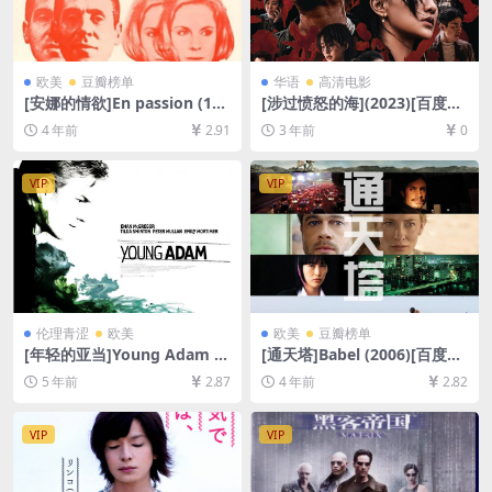
欧美
豆瓣榜单
华语
高清电影
[安娜的情欲]En passion (196
[涉过愤怒的海](2023)[百度网
9)[百度网盘+迅雷云盘资源10
盘+夸克网盘4K超清资源][网
4 年前
2.91
3 年前
0
80P超清未删减][MP4/6GB]
盘在线播放/下载][MKV/5GB]
[中文字幕]
[中英字幕]
VIP
VIP
伦理青涩
欧美
欧美
豆瓣榜单
[年轻的亚当]Young Adam (2
[通天塔]Babel (2006)[百度网
003)[百度网盘+迅雷云盘资源
盘+迅雷云盘资源1080P超清
5 年前
2.87
4 年前
2.82
1080P超清未删减][MP4/5.9G
未删减][MP4/9GB][中文字幕]
B][中英字幕]【视频文件+防和
谐压缩包（含解压密码）】
VIP
VIP