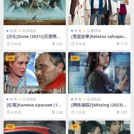
欧美
高清电影
欧美
豆瓣榜单
[沙丘]Dune (2021)[百度网盘
[荒蛮故事]Relatos salvajes
+迅雷云盘资源1080P超清未
(2014)[百度网盘+迅雷云盘资
4 年前
2.82
4 年前
2.78
删减][MP4/9.9GB][中英字幕]
源1080P超清未删减][MP4/8.
5GB][中英字幕]
VIP
VIP
欧美
高清电影
欧美
高清电影
[红莓]Калина красная (197
[网络谜踪2]Missing (2023)
4)[百度网盘+迅雷云盘资源10
[百度网盘+迅雷云盘资源1080
4 年前
2.88
3 年前
2.85
80P超清][MP4/6.8GB][中文
P超清未删减][MP4/6GB][中
字幕]
英字幕]
VIP
VIP