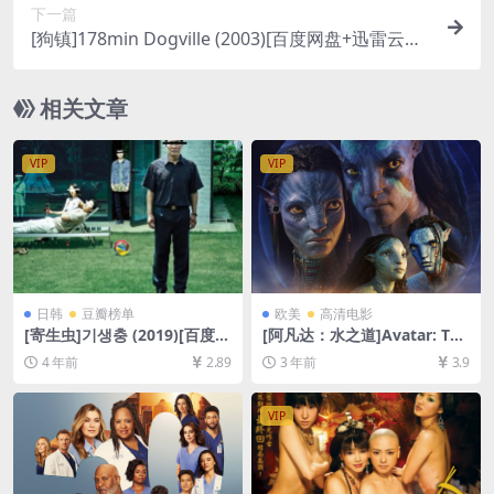
下一篇
[狗镇]178min Dogville (2003)[百度网盘+迅雷云盘
资源1080P超清未删减][MP4/11GB][中英字幕]
相关文章
VIP
VIP
日韩
豆瓣榜单
欧美
高清电影
[寄生虫]기생충 (2019)[百度网
[阿凡达：水之道]Avatar: The
盘+夸克网盘+迅雷云盘资源10
Way of Water (2022)[百度网
4 年前
2.89
3 年前
3.9
80P超清未删减][MP4/8.5GB]
盘+迅雷云盘+阿里云盘资源10
[韩语中字]
80P/4K超清未删减][MP4/MK
V/13GB/33GB][英语原声中
VIP
字]