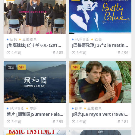
日韩
豆瓣榜单
伦理青涩
欧美
[垫底辣妹]ビリギャル (2015)
[巴黎野玫瑰] 37°2 le matin
[百度网盘+迅雷云盘资源1080
(1986)导演剪辑版185min[百
4 年前
2.85
5 年前
2.96
P超清未删减][MP4/7.5GB][日
度网盘+迅雷云盘资源1080P
语中字]
超清未删减][MP4/11GB][中
文字幕]【视频文件+防和谐压
置顶
VIP
VIP
缩包（含解压密码）】
伦理青涩
华语
欧美
豆瓣榜单
禁片 [颐和园]Summer Palac
[绿光]Le rayon vert (1986)
e(2006)[百度网盘+夸克网盘
[百度网盘+迅雷云盘资源1080
5 年前
2.95
4 年前
2.81
+迅雷云盘资源未删减1080P
P超清未删减][MP4/5GB][中
高清][MP4/7GB][中英字幕]
文字幕]