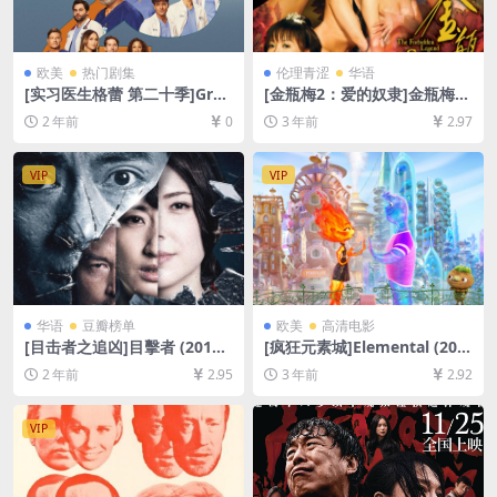
欧美
热门剧集
伦理青涩
华语
[实习医生格蕾 第二十季]Gre
[金瓶梅2：爱的奴隶]金瓶梅Ⅱ
y’s Anatomy Season 20 (20
愛的奴隸 (2009)[百度网盘+夸
2 年前
0
3 年前
2.97
24)[百度网盘+夸克网盘1080P
克网盘1080P超清未删减资源]
超清未删减资源][网盘在线播
[网盘下载][MP4/5.7GB][粤语
放/下载][MP4/18GB][奈飞官
中字]【手机/平板无法在线播
VIP
VIP
方中字]
放，请使用电脑下载防和谐压
缩包（含解压密码）】
华语
豆瓣榜单
欧美
高清电影
[目击者之追凶]目擊者 (2017)
[疯狂元素城]Elemental (202
[百度网盘+夸克网盘1080P超
3)[百度网盘+夸克网盘1080P
2 年前
2.95
3 年前
2.92
清未删减资源][网盘在线播放/
超清未删减资源][网盘在线播
下载][MP4/7.6GB][中文字幕]
放/下载][MP4/8GB][中文字
幕]
VIP