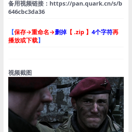
备用视频链接：https://pan.quark.cn/s/b
646cbc3da36
【
保存→重命名→
删掉
【 .zip 】
4个字符
再
播放或下载
】
视频截图