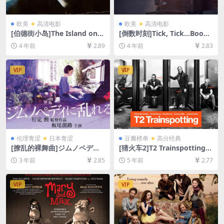
欧美
高清电影
欧美
高清电影
[伯德街小岛]The Island on B
[倒数时刻]Tick, Tick…Boom!
ird Street (1997)[百度网盘
(2021)[百度网盘+迅雷云盘资
4 年前
2.89
4 年前
2.83
+迅雷云盘资源1080P超清未
源1080P超清未删减][MP4/7.
删减][MP4/6.6GB][中文字幕]
3GB][中英字幕]
VIP
VIP
伦理青涩
日本青涩
豆瓣榜单
高分经典
[撩乱的裸舞曲]ジムノペディ
[猜火车2]T2 Trainspotting
に乱れる (2016)[百度网盘+夸
(2017)[百度网盘+迅雷云盘资
3 年前
2.85
5 年前
2.77
克网盘1080P超清未删减资源]
源1080P超清未删减][MP4/7.
[网盘在线播放/下载][MP4/4.
7GB][中英字幕]
9GB][日语中字]
VIP
VIP