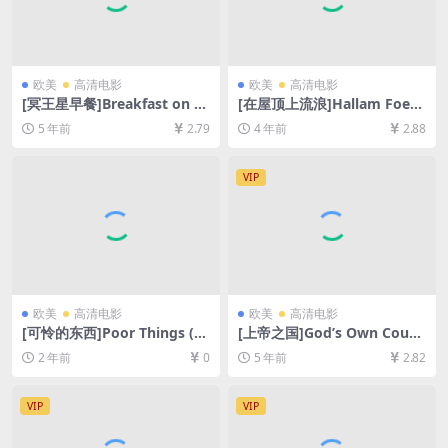
欧美
高清电影
欧美
高清电影
[冥王星早餐]Breakfast on Pl
[在屋顶上流浪]Hallam Foe
uto (2005)[百度网盘+迅雷云
(2007)[百度网盘+迅雷云盘资
5 年前
2.79
4 年前
2.88
盘资源1080P超清未删减][MP
源1080P超清未删减][MP4/6
4/7.7GB][原声中字]
GB][中英字幕]
VIP
欧美
高清电影
欧美
高清电影
[可怜的东西]Poor Things (20
[上帝之国]God’s Own Count
23)[百度网盘+夸克网盘1080P
ry (2017)[百度网盘+迅雷云盘
2 年前
0
5 年前
2.82
超清未删减资源][网盘在线播
资源1080P超清未删减][MP4/
放/下载][MP4/8.5GB][中英字
5.9GB][中英字幕]【视频文件
幕]
+防和谐压缩包（含解压密
VIP
VIP
码）】