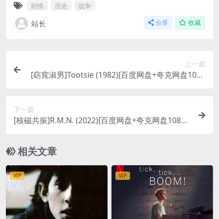
剧情
历史
战争
站长
分享
收藏
上一篇
[窈窕淑男]Tootsie (1982)[百度网盘+夸克网盘1080
P超清未删减资源][网盘在线播放/下载][MP4/7.5G
B][中英字幕]
下一篇
[核磁共振]R.M.N. (2022)[百度网盘+夸克网盘1080P
超清未删减资源][网盘在线播放/下载][MP4/8.3GB]
[中文字幕]
相关文章
VIP
VIP