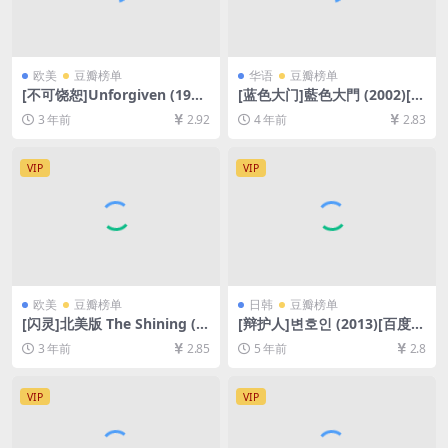
欧美
豆瓣榜单
华语
豆瓣榜单
[不可饶恕]Unforgiven (199
[蓝色大门]藍色大門 (2002)[百
2)[百度网盘+夸克网盘1080P
度网盘+迅雷云盘资源1080P
3 年前
2.92
4 年前
2.83
超清未删减资源][网盘在线播
超清未删减][MP4/3GB][中文
放/下载][MP4/8.4GB][中文字
字幕]
幕]
VIP
VIP
欧美
豆瓣榜单
日韩
豆瓣榜单
[闪灵]北美版 The Shining (1
[辩护人]변호인 (2013)[百度网
980)[百度网盘+夸克网盘+迅
盘+迅雷云盘资源1080P超清
3 年前
2.85
5 年前
2.8
雷云盘资源1080P超清未删减]
未删减][MP4/8.2GB][韩语中
[MP4/9GB][中英字幕]
字]
VIP
VIP