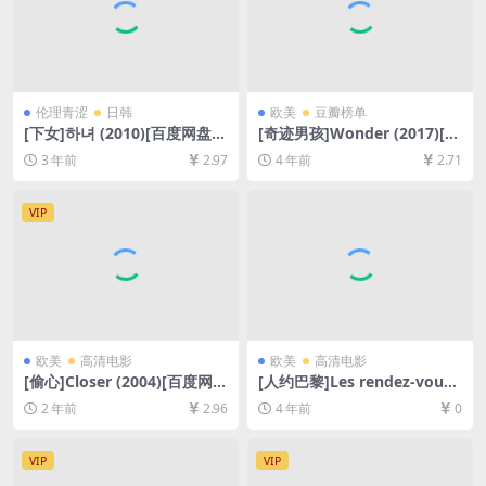
伦理青涩
日韩
欧美
豆瓣榜单
[下女]하녀 (2010)[百度网盘
[奇迹男孩]Wonder (2017)[百
+迅雷云盘资源1080P超清未
度网盘+迅雷云盘资源1080P
3 年前
2.97
4 年前
2.71
删减][MP4/6GB][韩语中字]
超清未删减][MP4/8GB][中英
字幕]
VIP
欧美
高清电影
欧美
高清电影
[偷心]Closer (2004)[百度网盘
[人约巴黎]Les rendez-vous
+夸克网盘1080P超清未删减
de Paris (1995)[百度网盘+迅
2 年前
2.96
4 年前
0
资源][网盘在线播放/下载][MP
雷云盘资源1080P超清][MP4/
4/6.7GB][中英字幕]
5GB][中文字幕]
VIP
VIP