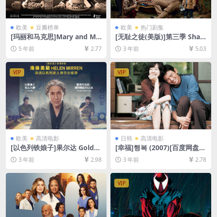
欧美
豆瓣榜单
欧美
热门剧集
[玛丽和马克思]Mary and Ma
[无耻之徒(美版)]第三季 Sha
x (2009)[百度网盘+迅雷云盘
meless Season 3 (2013)[百
5 年前
2.77
3 年前
5.03
资源1080P超清未删减][MP4/
度网盘+夸克网盘1080P超清
5.9GB][中英字幕]
未删减资源][网盘在线播放/下
载][MP4/41GB][中英字幕]
VIP
VIP
欧美
高清电影
日韩
高清电影
[以色列铁娘子]果尔达 Golda
[幸福]행복 (2007)[百度网盘
(2023)[百度网盘+夸克网盘10
+迅雷云盘资源1080P超清未
3 年前
2.98
3 年前
2.78
80P超清未删减资源][网盘在
删减][MP4/5.5GB][韩语中字]
线播放/下载][MP4/5.7GB][中
英字幕]
VIP