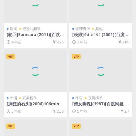
欧美
纪录片频道
伦理青涩
其他
[轮回]Samsara (2011)[百度
[晚娘]จัน ดารา (2001)[百度网
网盘+迅雷云盘资源1080P超
盘+迅雷云盘资源1080P超清
4 年前
2.76
3 年前
2.89
清未删减][MP4/6.5GB][无对
未删减][MP4/4.5GB][泰语中
白]
字]
VIP
VIP
华语
豆瓣榜单
华语
豆瓣榜单
[疯狂的石头](2006)106min
[倩女幽魂](1987)[百度网盘
[百度网盘+迅雷云盘资源1080
+迅雷云盘资源1080P超清未
5 年前
2.58
5 年前
2.7
P超清未删减][MP4/6.9GB][国
删减][MP4/6.2GB][粤语中字]
语中字]
VIP
VIP