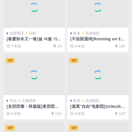
伦理青涩
日韩
欧美
高清电影
[春夏秋冬又一春]봄 여름 가을
[不设限通缉]Running on Em
겨울 그리고 봄 (2003)[百度网
pty (1988)[百度网盘+迅雷云
5 年前
2.8
4 年前
2.81
盘+迅雷云盘资源1080P超清
盘资源1080P超清未删减][MP
未删减][MP4/6.4GB][韩语中
4/7.3GB][中英字幕]
字]
VIP
VIP
华语
豆瓣榜单
欧美
高清电影
[东邪西毒：终极版]東邪西毒
[逃离“自由”电影院]Ucieczka
終極版 (2008)[百度网盘+迅雷
z kina ‘Wolność’ (1990)[百
4 年前
2.83
4 年前
2.87
云盘资源1080P超清未删减]
度网盘+迅雷云盘资源1080P
[MP4/6.7GB][粤语中字]
超清未删减][MP4/5.2GB][中
文字幕]
VIP
VIP