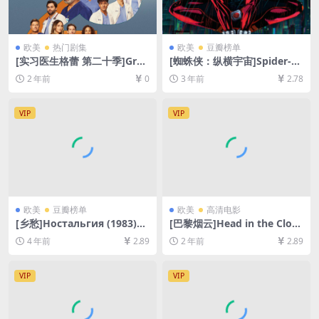
欧美
热门剧集
欧美
豆瓣榜单
[实习医生格蕾 第二十季]Gre
[蜘蛛侠：纵横宇宙]Spider-M
y’s Anatomy Season 20 (20
an: Across the Spider-Vers
2 年前
0
3 年前
2.78
24)[百度网盘+夸克网盘1080P
e (2023)[百度网盘+迅雷云盘
超清未删减资源][网盘在线播
资源1080P超清未删减][MP4/
放/下载][MP4/18GB][奈飞官
8GB][中英字幕]
VIP
VIP
方中字]
欧美
豆瓣榜单
欧美
高清电影
[乡愁]Ностальгия (1983)
[巴黎烟云]Head in the Clou
[百度网盘+夸克网盘+迅雷云
ds (2004)[百度网盘+夸克网盘
4 年前
2.89
2 年前
2.89
盘资源1080P超清未删减][MP
1080P超清未删减资源][网盘
4/8GB][中文字幕]
在线播放/下载][MP4/7.8GB]
[中英字幕]
VIP
VIP