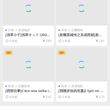
日韩
高清电影
华语
豆瓣榜单
[浅草小子]浅草キッド (2021)
[射雕英雄传之东成西就]射鵰
[百度网盘+迅雷云盘资源1080
英雄傳之東成西就 (1993)[百
5 年前
2.85
5 年前
2.81
P超清未删减][MP4/8.0GB][日
度网盘+迅雷云盘资源1080P
语中字]
超清未删减][MKV/5.5GB][粤
语中字]
VIP
VIP
欧美
豆瓣榜单
欧美
高清电影
[西部往事]C’era una volta il
[我唾弃你的坟墓]I Spit on Yo
West (1968)[百度网盘+迅雷
ur Grave (1978)[百度网盘+迅
4 年前
2.92
3 年前
2.75
云盘资源1080P超清未删减]
雷云盘资源1080P超清未删减]
[MP4/10GB][中英字幕]
[MP4/6GB][中英字幕][视频文
件+防和谐加密压缩包]