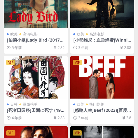
欧美
高清电影
欧美
高清电影
[伯德小姐]Lady Bird (2017)
[小熊维尼：血染蜂蜜]Winnie
[百度网盘+迅雷云盘资源1080
the Pooh: Blood and Hone
5 年前
2.82
3 年前
2.88
P超清未删减][MP4/5.9GB][中
y (2023)[百度网盘+迅雷云盘
英字幕]
资源1080P超清未删减][MP4/
5GB][中文字幕]
VIP
VIP
日韩
豆瓣榜单
欧美
热门剧集
[死者田园祭]田園に死す (197
[怒呛人生]Beef (2023)[百度
4)[百度网盘+迅雷云盘资源10
网盘+迅雷云盘资源1080P超
4 年前
2.83
3 年前
3.8
80P超清][MP4/6.2GB][日语
清未删减][MP4/20GB][中英
中字]
字幕]
VIP
VIP