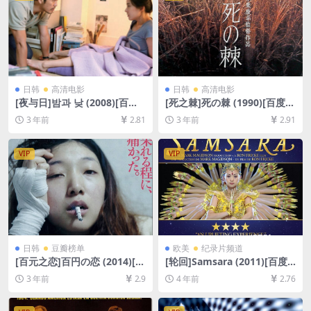
日韩
高清电影
日韩
高清电影
[夜与日]밤과 낮 (2008)[百度
[死之棘]死の棘 (1990)[百度网
网盘+夸克网盘1080P超清未
盘+夸克网盘1080P超清未删
3 年前
2.81
3 年前
2.91
删减资源][网盘在线播放/下
减资源][网盘在线播放/下载]
载][MP4/9.3GB][中文字幕]
[MP4/7.4GB][中文字幕]
VIP
VIP
日韩
豆瓣榜单
欧美
纪录片频道
[百元之恋]百円の恋 (2014)[百
[轮回]Samsara (2011)[百度
度网盘+迅雷云盘资源1080P
网盘+迅雷云盘资源1080P超
3 年前
2.9
4 年前
2.76
超清未删减][MP4/6GB][日语
清未删减][MP4/6.5GB][无对
中字]
白]