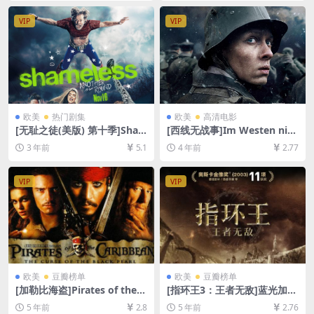
减资源][网盘下载][MP4/6GB]
语中字]
[粤语中字]【手机/平板无法在
VIP
VIP
线播放，请使用电脑下载防和
谐压缩包（含解压密码）】
欧美
热门剧集
欧美
高清电影
[无耻之徒(美版) 第十季]Sha
[西线无战事]Im Westen nich
meless Season 10 (2019)[百
ts Neues (2022)[百度网盘
3 年前
5.1
4 年前
2.77
度网盘+夸克网盘1080P超清
+迅雷云盘资源1080P超清未
未删减资源][网盘在线播放/下
删减][MP4/6GB][中文字幕]
载][MP4/36GB][中英字幕]
VIP
VIP
欧美
豆瓣榜单
欧美
豆瓣榜单
[加勒比海盗]Pirates of the C
[指环王3：王者无敌]蓝光加长
aribbean: The Curse of the
版(2003)[百度网盘+迅雷云盘
5 年前
2.8
5 年前
2.76
Black Pearl (2003)[百度网盘
资源1080P超清][MP4/17GB]