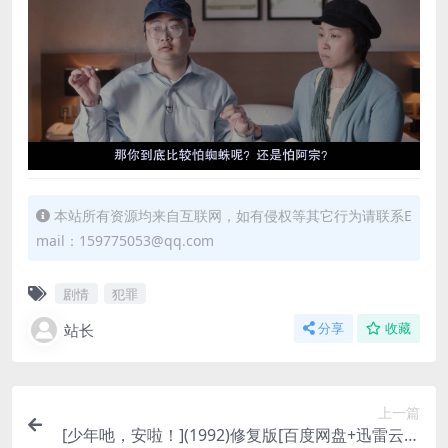
本站所有资源均来自互联网，如有侵权等其它行为请联系E
mail：159775053@qq.com
剧情
犯罪
站长
分享
收藏
上一篇
[少年吔，安啦！](1992)修复版[百度网盘+迅雷云盘