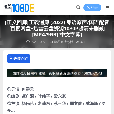
登录
[正义回廊]正義迴廊 (2022) 粤语原声/国语配音
[百度网盘+迅雷云盘资源1080P超清未删减]
[MP4/9GB][中文字幕]
2023-03-01
华语
高清电影
324
详情介绍
◎导演: 何爵天
◎编剧: 谭广源 / 叶伟平 / 梁永豪
◎主演: 杨伟伦 / 麦沛东 / 苏玉华 / 周文健 / 林海峰 / 更
多…