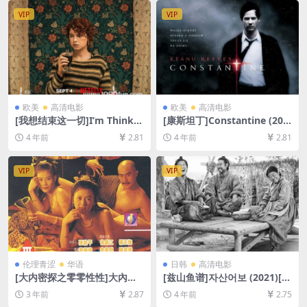
VIP
VIP
欧美
高清电影
欧美
高清电影
[我想结束这一切]I’m Thinkin
[康斯坦丁]Constantine (200
g of Ending Things (2020)
5)[百度网盘+夸克网盘+迅雷云
4 年前
2.81
4 年前
2.81
[百度网盘+迅雷云盘资源1080
盘资源1080P超清未删减][MP
P超清未删减][MP4/8.7GB][中
4/7.7GB][中英字幕]
英字幕]
VIP
VIP
伦理青涩
华语
日韩
高清电影
[大内密探之零零性性]大內密
[兹山鱼谱]자산어보 (2021)[百
探之靈靈性性 (1996)[百度网
度网盘+迅雷云盘资源1080P
3 年前
2.87
4 年前
2.75
盘+夸克网盘1080P超清未删
超清未删减][MP4/5.3GB][韩