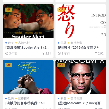
+迅雷云盘资源1080P超清未
[中英字幕]
删减][MP4/9.5GB][中英字幕]
VIP
VIP
欧美
高清电影
日韩
高清电影
[剧透预警]Spoiler Alert (202
[怒]怒り (2016)[百度网盘+夸
2)[百度网盘+迅雷云盘资源10
克网盘1080P超清未删减资源]
3 年前
2.81
3 年前
2.92
80P超清未删减][MP4/7GB]
[网盘在线播放/下载][MP4/8.
[中英字幕]
9GB][中文字幕]
VIP
VIP
欧美
豆瓣榜单
欧美
高清电影
[请以你的名字呼唤我]Call Me
[黑潮]Malcolm X (1992)[百
by Your Name (2017)[百度
度网盘+迅雷云盘资源1080P