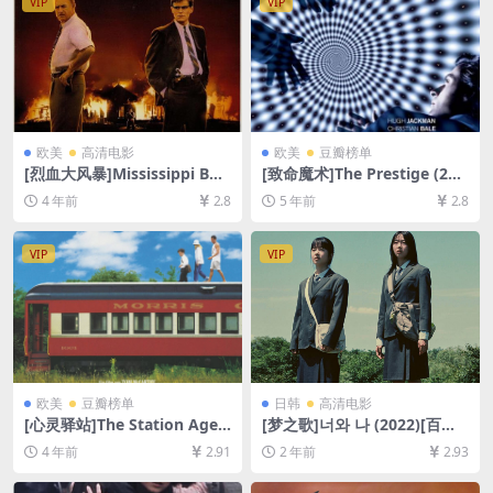
VIP
VIP
欧美
高清电影
欧美
豆瓣榜单
[烈血大风暴]Mississippi Bur
[致命魔术]The Prestige (200
ning (1988)[百度网盘+迅雷云
6)[百度网盘+迅雷云盘资源10
4 年前
2.8
5 年前
2.8
盘资源1080P超清未删减][MP
80P超清未删减][MP4/8.4GB]
4/7.3GB][中英字幕]
[中英字幕]
VIP
VIP
欧美
豆瓣榜单
日韩
高清电影
[心灵驿站]The Station Agen
[梦之歌]너와 나 (2022)[百度
t (2003)[百度网盘+迅雷云盘
网盘+夸克网盘1080P超清未
4 年前
2.91
2 年前
2.93
资源1080P超清未删减][MP4/
删减资源][网盘在线播放/下
5GB][中文字幕]
载][MP4/7.7GB][中文字幕]