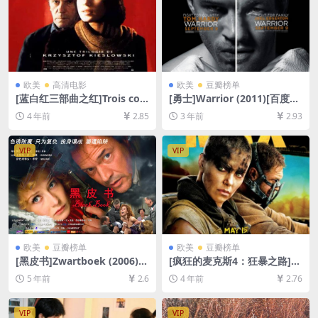
欧美
高清电影
欧美
豆瓣榜单
[蓝白红三部曲之红]Trois coul
[勇士]Warrior (2011)[百度网
eurs: Rouge (1994)[百度网
盘+夸克网盘1080P超清未删
4 年前
2.85
3 年前
2.93
盘+迅雷云盘资源1080P超清
减资源][网盘在线播放/下载]
未删减][MP4/6.3GB][中文字
[MP4/8.7GB][中英字幕]
幕]
VIP
VIP
欧美
豆瓣榜单
欧美
豆瓣榜单
[黑皮书]Zwartboek (2006)
[疯狂的麦克斯4：狂暴之路]M
[百度网盘+迅雷云盘资源1080
ad Max: Fury Road (2015)彩
5 年前
2.6
4 年前
2.76
P超清未删减][MP4/8.5GB][中
色/黑白版本[百度网盘+迅雷云
英字幕]
盘资源1080P超清未删减][MP
4/8.6GB][中英字幕]
VIP
VIP