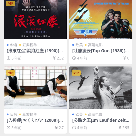
VIP
华语
豆瓣榜单
欧美
高清电影
[滚滚红尘]滾滾紅塵 (1990)[百
[壮志凌云]Top Gun (1986)[百
度网盘+迅雷云盘资源1080P
度网盘+迅雷云盘资源1080P
5 年前
2.82
4 年前
0
超清未删减][MP4/5.4GB][国
超清未删减][MP4/6.8GB][中
语中字]
英字幕]
VIP
VIP
日韩
豆瓣榜单
欧美
高清电影
[入殓师]おくりびと (2008)[百
[公路之王]Im Lauf der Zeit
度网盘+迅雷云盘资源1080P
(1976)[百度网盘+迅雷云盘资
5 年前
2.7
4 年前
2.95
超清未删减][MP4/8.5GB][日
源1080P超清未删减][MP4/11
语中字]
GB][中文字幕]