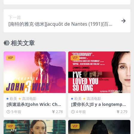
资源1080P超清未删减][MP4/6GB][中文字幕]
下一篇
[南特的雅克·德米]Jacquôt de Nantes (1991)[百度
网盘+迅雷云盘资源720P高清未删减][MP4/7GB][中
文字幕]
相关文章
VIP
VIP
欧美
高清电影
欧美
高清电影
[疾速追杀3]John Wick: Chap
[爱你长久]Il y a longtemps
ter 3 – Parabellum (2019)
que je t’aime (2008)[百度网
5 年前
2.78
4 年前
2.79
[百度网盘+迅雷云盘资源1080
盘+迅雷云盘资源1080P超清
P超清未删减][MP4/8.7GB][中
未删减][MP4/7.6GB][中文字
英字幕]
幕]
VIP
VIP