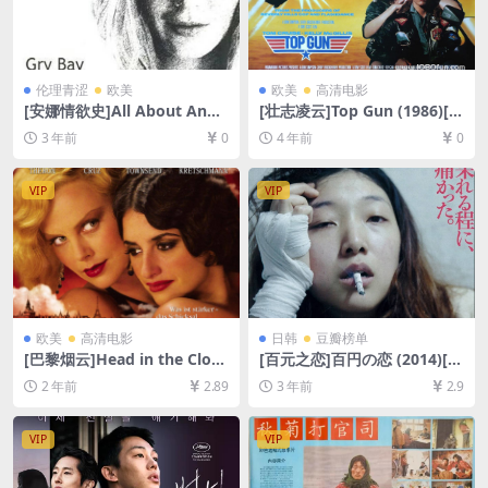
伦理青涩
欧美
欧美
高清电影
[安娜情欲史]All About Anna
[壮志凌云]Top Gun (1986)[百
(2005)[百度网盘+夸克网盘10
度网盘+迅雷云盘资源1080P
3 年前
0
4 年前
0
80P超清未删减资源][网盘下
超清未删减][MP4/6.8GB][中
载][MKV/2.4GB][中英字幕]
英字幕]
【手机/平板无法在线播放，请
VIP
VIP
使用电脑下载防和谐压缩包
（含解压密码）】
欧美
高清电影
日韩
豆瓣榜单
[巴黎烟云]Head in the Clou
[百元之恋]百円の恋 (2014)[百
ds (2004)[百度网盘+夸克网盘
度网盘+迅雷云盘资源1080P
2 年前
2.89
3 年前
2.9
1080P超清未删减资源][网盘
超清未删减][MP4/6GB][日语
在线播放/下载][MP4/7.8GB]
中字]
[中英字幕]
VIP
VIP