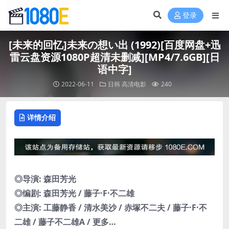
登录
[未来的回忆]未来の想い出 (1992)[百度网盘+迅
雷云盘资源1080P超清未删减][MP4/7.6GB][日
语中字]
2022-06-11
日韩
高清电影
240
详情介绍
◎导演: 森田芳光
◎编剧: 森田芳光 / 藤子·F·不二雄
◎主演: 工藤静香 / 清水美沙 / 赤塚不二夫 / 藤子·F·不
二雄 / 藤子不二雄A / 更多…