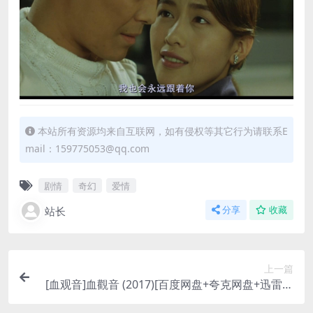
本站所有资源均来自互联网，如有侵权等其它行为请联系E
mail：159775053@qq.com
剧情
奇幻
爱情
站长
分享
收藏
上一篇
[血观音]血觀音 (2017)[百度网盘+夸克网盘+迅雷云
盘资源1080P超清未删减][MP4/7GB][中文字幕]