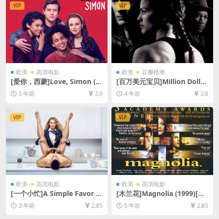
VIP
VIP
欧美
高清电影
欧美
豆瓣榜单
[爱你，西蒙]Love, Simon (2
[百万美元宝贝]Million Dollar
018)[百度网盘+迅雷云盘资源
Baby (2004)[百度网盘+迅雷
5 年前
2.9
4 年前
2.8
1080P超清未删减][MP4/7.0G
云盘资源1080P超清未删减]
B][中英字幕]
[MP4/8.6GB][中英字幕]
VIP
VIP
欧美
高清电影
欧美
高清电影
[一个小忙]A Simple Favor (2
[木兰花]Magnolia (1999)[百
018)[百度网盘+夸克网盘1080
度网盘+迅雷云盘资源1080P
3 年前
2.85
5 年前
2.85
P超清未删减资源][网盘在线播
超清未删减][MP4/10GB][中
放/下载][MP4/7.6GB][中英字
英字幕]