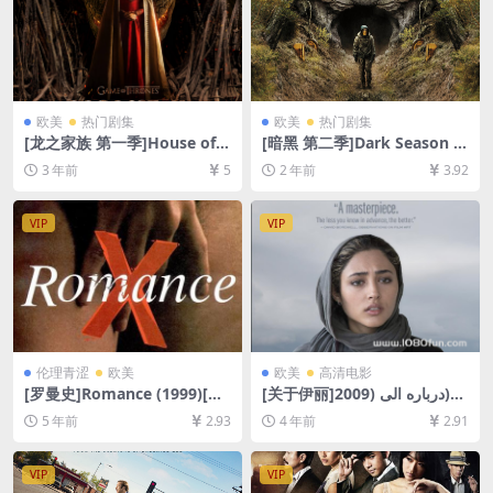
欧美
热门剧集
欧美
热门剧集
[龙之家族 第一季]House of t
[暗黑 第二季]Dark Season 2
he Dragon Season 1 (2022)
(2019)[百度网盘+夸克网盘10
3 年前
5
2 年前
3.92
[百度网盘+迅雷云盘+阿里云
80P超清未删减资源][网盘在
盘资源1080P超清未删减][MP
线播放/下载][MP4/29GB][中
4/18GB][中英字幕]
文字幕]
VIP
VIP
伦理青涩
欧美
欧美
高清电影
[罗曼史]Romance (1999)[百
[关于伊丽]درباره الی (2009)
度网盘+迅雷云盘资源1080P
[百度网盘+迅雷云盘资源1080
5 年前
2.93
4 年前
2.91
超清未删减][MP4/6.3GB][原
P超清未删减][MP4/7.5GB][中
声中英字幕]【手机无法在线播
文字幕]
放，请下载防和谐压缩包（含
VIP
VIP
解压密码）】