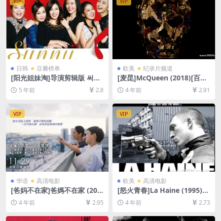
VIP
VIP
日韩
豆瓣榜单
欧美
纪录片频道
[阳光姐妹淘]导演剪辑版 써니
[麦昆]McQueen (2018)[百度
(2011)[百度网盘+迅雷云盘资
网盘+迅雷云盘资源1080P超
5 年前
2.8
4 年前
2.91
源1080P超清未删减][MP4/8.
清未删减][MP4/7.6GB][中英
7GB][韩语中字]
字幕]
VIP
VIP
华语
高清电影
欧美
高清电影
[爸妈不在家]爸媽不在家 (201
[怒火青春]La Haine (1995)
3)[百度网盘+迅雷云盘资源10
[百度网盘+迅雷云盘资源1080
4 年前
2.95
4 年前
2.73
80P超清未删减][MP4/7GB]
P超清未删减][MP4/6GB][中
[中文字幕]
文字幕]