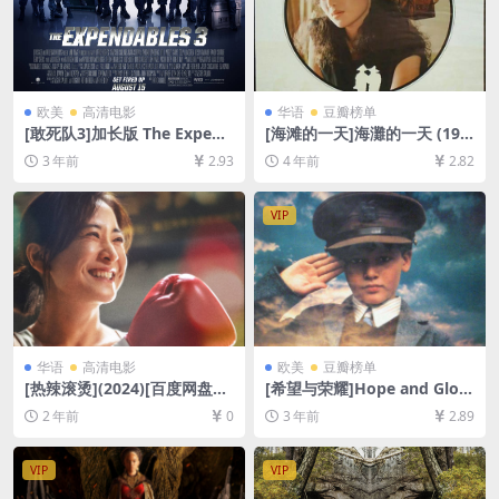
欧美
高清电影
华语
豆瓣榜单
[敢死队3]加长版 The Expend
[海滩的一天]海灘的一天 (198
ables 3 (2014)[百度网盘+迅
3)[百度网盘+迅雷云盘资源10
3 年前
2.93
4 年前
2.82
雷云盘资源1080P超清未删减]
80P超清未删减][MP4/10GB]
[MP4/7.6GB][中英字幕]
[中文字幕]
VIP
华语
高清电影
欧美
豆瓣榜单
[热辣滚烫](2024)[百度网盘
[希望与荣耀]Hope and Glory
+夸克网盘1080P超清未删减
(1987)[百度网盘+夸克网盘10
2 年前
0
3 年前
2.89
资源][网盘在线播放/下载][MP
80P超清未删减资源][网盘在
4/6.5GB][中文字幕]
线播放/下载][MP4/7.2GB][中
英字幕]
VIP
VIP