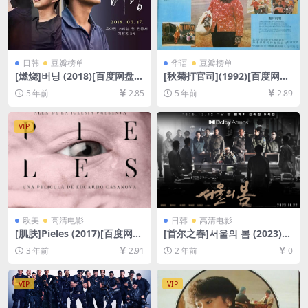
日韩
豆瓣榜单
华语
豆瓣榜单
[燃烧]버닝 (2018)[百度网盘
[秋菊打官司](1992)[百度网盘
+迅雷云盘资源1080P超清未
+迅雷云盘资源1080P超清未
5 年前
2.85
5 年前
2.89
删减][MP4/9.5GB][韩语中字]
删减][MP4/6.2GB][国语中字]
VIP
欧美
高清电影
日韩
高清电影
[肌肤]Pieles (2017)[百度网盘
[首尔之春]서울의 봄 (2023)
+夸克网盘1080P超清未删减
[百度网盘+夸克网盘1080P超
3 年前
2.91
2 年前
0
资源][网盘在线播放/下载][MP
清未删减资源][网盘在线播放/
4/1.3GB][中文字幕]
下载][MP4/8GB][中文字幕]
VIP
VIP