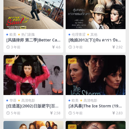
欧美
热门剧集
伦理青涩
其他
[风骚律师 第二季]Better Call
[晚娘2012(下)]จัน ดารา ปัจฉิ
Saul Season 2 (2016)[百度网
มบท (2013)[百度网盘+迅雷云
3 年前
4.6
3 年前
2.92
盘+迅雷云盘+阿里云盘资源10
盘资源1080P超清未删减][MP
80P超清未删减][MP4/11GB]
4/9GB][中英字幕]
[中英字幕]
VIP
VIP
华语
高清电影
欧美
高清电影
[任逍遥](2002)日版硬字[百度
[冰风暴]The Ice Storm (199
网盘+迅雷云盘资源DVD高清
7)[百度网盘+迅雷云盘资源10
5 年前
2.58
5 年前
2.83
未删减][MP4/6.3GB][国语中
80P超清未删减][MP4/7.1GB]
字]
[中英字幕]
VIP