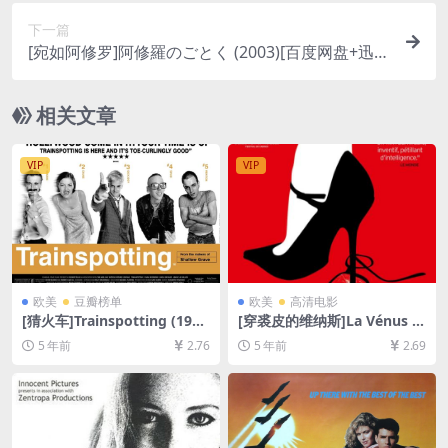
下一篇
[宛如阿修罗]阿修羅のごとく (2003)[百度网盘+迅雷
云盘资源1080P超清未删减][MP4/8.7GB][日语中
字]
相关文章
VIP
VIP
欧美
豆瓣榜单
欧美
高清电影
[猜火车]Trainspotting (199
[穿裘皮的维纳斯]La Vénus à
6)[百度网盘+迅雷云盘资源10
la fourrure (2013)完整版[百
5 年前
2.76
5 年前
2.69
80P超清未删减][MP4/6.1GB]
度网盘+迅雷云盘资源1080P
[中英字幕]
超清未删减][MP4/6.0GB][原
声中文字幕]