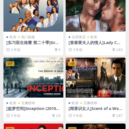
欧美
热门剧集
伦理青涩
欧美
[实习医生格蕾 第二十季]Gre
[查泰莱夫人的情人]Lady Cha
y’s Anatomy Season 20 (20
tterley’s Lover (2022)[百度
2 年前
0
3 年前
2.83
24)[百度网盘+夸克网盘1080P
网盘+迅雷云盘资源1080P超
超清未删减资源][网盘在线播
清未删减][MP4/7.6GB][中英
放/下载][MP4/18GB][奈飞官
字幕]
VIP
VIP
方中字]
欧美
豆瓣榜单
欧美
豆瓣榜单
[盗梦空间]Inception (2010)
[闻香识女人]Scent of a Wo
[百度网盘+迅雷云盘资源1080
man (1992)[百度网盘+夸克网
5 年前
2.8
5 年前
2.87
P超清未删减][MP4/9.5GB][中
盘+迅雷云盘资源1080P超清
英字幕]
未删减][MP4/11GB][中英字
幕]