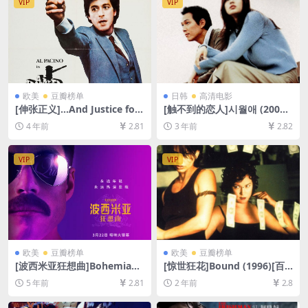
VIP
VIP
欧美
豆瓣榜单
日韩
高清电影
[伸张正义]…And Justice for
[触不到的恋人]시월애 (2000)
All (1979)[百度网盘+迅雷云
[百度网盘+迅雷云盘资源1080
4 年前
2.81
3 年前
2.82
盘资源1080P超清未删减][MP
P超清未删减][MP4/6GB][韩
4/7.7GB][中文字幕]
语中字]
VIP
VIP
欧美
豆瓣榜单
欧美
豆瓣榜单
[波西米亚狂想曲]Bohemian
[惊世狂花]Bound (1996)[百
Rhapsody (2018)[百度网盘
度网盘+夸克网盘1080P超清
5 年前
2.81
2 年前
2.8
+夸克网盘+迅雷云盘资源1080
未删减资源][网盘在线播放/下
P超清未删减][MP4/8.9GB][中
载][MP4/7.5GB][中英字幕]