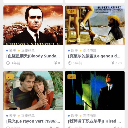
英字幕]
4/6GB][中文字幕]
VIP
欧美
豆瓣榜单
欧美
高清电影
[血腥星期天]Bloody Sunday
[克莱尔的膝盖]Le genou de
(2002)[百度网盘+夸克网盘10
Claire (1970)[百度网盘+迅雷
3 年前
0
5 年前
2.78
80P超清未删减资源][网盘在
云盘资源1080P超清未删减]
线播放/下载][MP4/6.9GB][中
[MP4/6.1GB][原声中字]
文字幕]
VIP
VIP
欧美
豆瓣榜单
欧美
高清电影
[绿光]Le rayon vert (1986)
[我聘请了职业杀手]I Hired a
[百度网盘+迅雷云盘资源1080
Contract Killer (1990)[百度