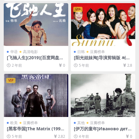
下载][MP4/6.4GB][中文字幕]
VIP
华语
高清电影
日韩
豆瓣榜单
[飞驰人生](2019)[百度网盘
[阳光姐妹淘]导演剪辑版 써니
+夸克网盘1080P超清未删减
(2011)[百度网盘+迅雷云盘资
2 年前
0
5 年前
2.8
资源][网盘在线播放/下载][MP
源1080P超清未删减][MP4/8.
4/6.3GB][中文字幕]
7GB][韩语中字]
VIP
欧美
豆瓣榜单
其他
豆瓣榜单
[黑客帝国]The Matrix (1999)
[伊万的童年]Иваново детс
[百度网盘+迅雷云盘资源1080
тво (1962)[百度网盘+迅雷云
5 年前
2.82
4 年前
0
P超清未删减][MP4/8.9GB][中
盘资源1080P超清未删减][MP