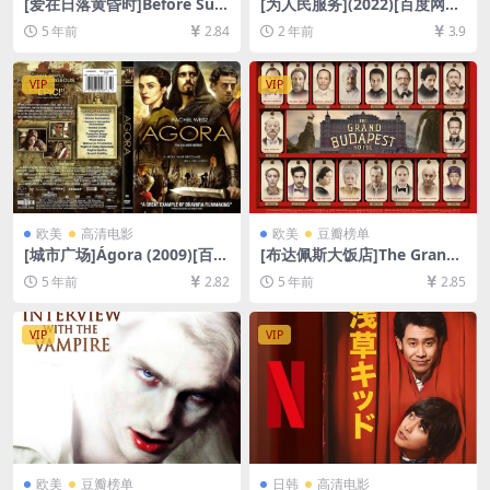
[爱在日落黄昏时]Before Sun
[为人民服务](2022)[百度网盘
set (2004)[百度网盘+迅雷云
+夸克网盘1080P超清未删减
5 年前
2.84
2 年前
3.9
盘资源1080P超清未删减][MP
资源][网盘下载][MP4/9GB]
4/5.1GB][中英字幕]
[中文字幕]【手机/平板无法在
线播放，请使用电脑下载防和
VIP
VIP
谐压缩包（含解压密码）】
欧美
高清电影
欧美
豆瓣榜单
[城市广场]Ágora (2009)[百度
[布达佩斯大饭店]The Grand
网盘+迅雷云盘资源1080P超
Budapest Hotel (2014)[百度
5 年前
2.82
5 年前
2.85
清未删减][MP4/8.0GB][中英
网盘+迅雷云盘资源1080P超
字幕]
清未删减][MP4/6.3GB][中英
字幕]
VIP
VIP
欧美
豆瓣榜单
日韩
高清电影