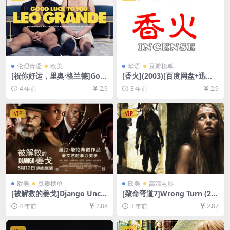
伦理青涩
欧美
华语
豆瓣榜单
[祝你好运，里奥·格兰德]Goo
[香火](2003)[百度网盘+迅雷
d Luck to You, Leo Grande
云盘资源DVD原盘高清未删减]
4 年前
2.9
3 年前
2.9
(2022)[百度网盘+迅雷云盘资
[MP4/6GB][中英字幕]
源1080P超清未删减][MP4/5.
9GB][中文字幕]【手机无法在
VIP
VIP
线播放，请下载防和谐压缩包
（含解压密码）】
欧美
豆瓣榜单
欧美
高清电影
[被解救的姜戈]Django Unch
[致命弯道7]Wrong Turn (20
ained (2012)[百度网盘+迅雷
21)[百度网盘+迅雷云盘资源1
4 年前
2.88
3 年前
2.87
云盘资源1080P超清未删减]
080P超清未删减][MP4/7GB]
[MP4/10GB][中英字幕]
[中英字幕]