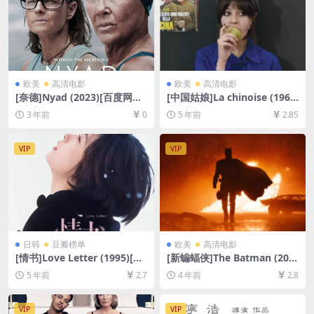
欧美
高清电影
欧美
高清电影
[奈德]Nyad (2023)[百度网盘
[中国姑娘]La chinoise (196
+夸克网盘1080P超清未删减
7)[百度网盘+迅雷云盘资源10
3 年前
0
5 年前
2.85
资源][网盘在线播放/下载][MP
80P超清未删减][MP4/6.1GB]
4/6GB][官方中字]
[中文字幕]
VIP
VIP
日韩
豆瓣榜单
欧美
高清电影
[情书]Love Letter (1995)[百
[新蝙蝠侠]The Batman (202
度网盘+迅雷云盘资源1080P
2)[百度网盘+迅雷云盘资源10
5 年前
2.7
4 年前
2.8
超清未删减][MP4/7.3GB][日
80P超清未删减][MP4/11GB]
语中字]
[中英字幕]
VIP
VIP