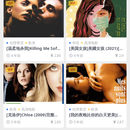
VIP
VIP
伦理青涩
欧美
华语
高清电影
[温柔地杀我]Killing Me Softl
[美国女孩]美國女孩 (2021)[百
y (2002)[百度网盘+迅雷云盘
度网盘+迅雷云盘资源1080P
4 年前
2.86
4 年前
2.9
资源1080P超清未删减][MP4/
超清未删减][MP4/5.8GB][中
6GB][中英字幕]
文字幕]
VIP
VIP
欧美
高清电影
伦理青涩
欧美
[克洛伊]Chloe (2009)完整版
[我的夜晚比你的白天更美](19
[百度网盘+迅雷云盘资源1080
89)[百度网盘+迅雷云盘资源1
5 年前
2.85
5 年前
2.87
P超清未删减][MP4/5.8GB][中
080P超清未删减][MP4/6.6G
英字幕]
B][中英字幕]