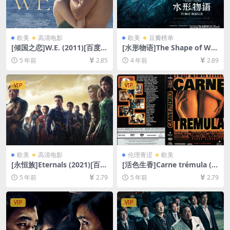
欧美
高清电影
欧美
豆瓣榜单
[倾国之恋]W.E. (2011)[百度网
[水形物语]The Shape of Wat
盘+迅雷云盘资源1080P超清
er (2017)[百度网盘+迅雷云盘
5 年前
2.85
4 年前
2.89
未删减][MP4/7.6GB][中英字
资源1080P超清未删减][MP4/
幕]
7.9GB][中英字幕]
VIP
VIP
欧美
高清电影
伦理青涩
欧美
[永恒族]Eternals (2021)[百度
[活色生香]Carne trémula (1
网盘+迅雷云盘资源1080P超
997)[百度网盘+迅雷云盘资源
5 年前
2.79
5 年前
2.79
清未删减][MP4/10GB][中文
1080P超清][MP4/6.3GB][原
字幕]
声中英字幕]
VIP
VIP