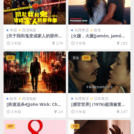
华语
高清电影
伦理青涩
欧美
[关于我和鬼变成家人的那件
[火腿，火腿]Jamón, jamón
事]關於我和鬼變成家人的那件
(1992)完整版[百度网盘+迅雷
3 年前
2.79
5 年前
2.83
事 (2022)[百度网盘+迅雷云盘
云盘资源1080P超清未删减]
资源1080P超清未删减][MP4/
[MP4/5.9GB][原声中字]【视
3GB][中文字幕]
频文件+防和谐压缩包（含解
VIP
置顶
VIP
压密码）】
欧美
高清电影
伦理青涩
日本青涩
[疾速追杀4]John Wick: Chap
[感官世界] (1976)超清修复版
ter 4 (2023)[百度网盘+迅雷
[百度网盘+迅雷云盘夸克网盘
3 年前
2.9
5 年前
2.97
云盘资源1080P超清未删减]
资源1080P未删减][MP4/6.6G
[MP4/10GB][中英字幕]
B][日语中字]【手机无法在线
播放，请PC下载防和谐压缩包
VIP
VIP
（含解压密码）】