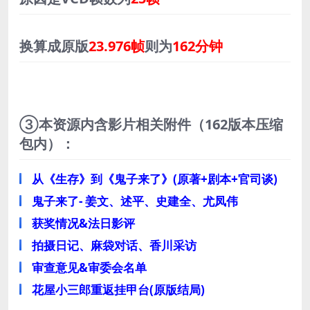
换算成原版
23.976帧
则为
162分钟
③本资源内含影片相关附件（162版本压缩
包内）：
从《生存》到《鬼子来了》(原著+剧本+官司谈)
鬼子来了- 姜文、述平、史建全、尤凤伟
获奖情况&法日影评
拍摄日记、麻袋对话、香川采访
审查意见&审委会名单
花屋小三郎重返挂甲台(原版结局)