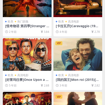
欧美
热门剧集
欧美
高清电影
[怪奇物语 第四季]Stranger T
[卡拉瓦乔]Caravaggio (198
hings Season 4 (2022)[百度
6)[百度网盘+迅雷云盘资源10
2 年前
3.84
4 年前
2.78
网盘+夸克网盘1080P超清未
80P超清未删减][MP4/5.7GB]
删减资源][网盘在线播放/下
[中文字幕]
载][MP4/48GB][中英字幕]
VIP
VIP
欧美
高清电影
欧美
高清电影
[好莱坞往事]Once Upon a Ti
[我的国王]Mon roi (2015)[百
me… in Hollywood (2019)
度网盘+夸克网盘1080P超清
5 年前
2.68
3 年前
2.82
[百度网盘+迅雷云盘资源1080
未删减资源][网盘在线播放/下
P超清未删减][MP4/10GB][中
载][MP4/8GB][中文字幕]
英字幕]
VIP
VIP