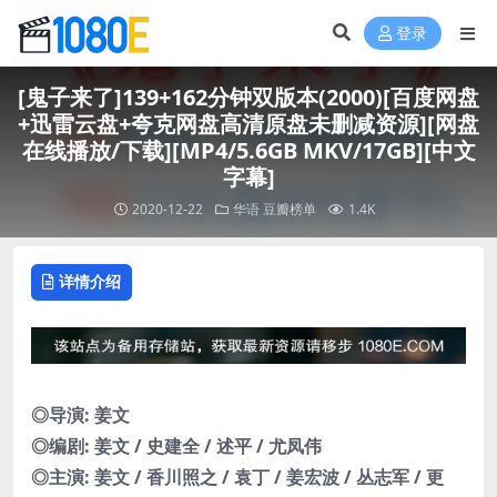
登录
[鬼子来了]139+162分钟双版本(2000)[百度网盘
+迅雷云盘+夸克网盘高清原盘未删减资源][网盘
在线播放/下载][MP4/5.6GB MKV/17GB][中文
字幕]
2020-12-22
华语
豆瓣榜单
1.4K
详情介绍
◎导演: 姜文
◎编剧: 姜文 / 史建全 / 述平 / 尤凤伟
◎主演: 姜文 / 香川照之 / 袁丁 / 姜宏波 / 丛志军 / 更