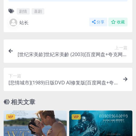
剧情
喜剧
站长
分享
收藏
上一篇
[世纪宋美龄]世紀宋美齡 (2003)[百度网盘+夸克网盘
DVD原盘未删减资源][网盘在线播放/下载][MKV/is
o/7.4GB][内封繁体中字]
下一篇
[悲情城市](1989)日版DVD AI修复版[百度网盘+夸
克网盘DVD原盘高清未删减资源][网盘在线播放/下
载][MP4/12GB][中文字幕]
相关文章
VIP
VIP