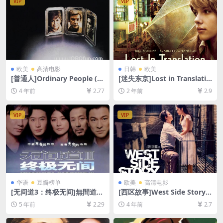
VIP
VIP
欧美
高清电影
日韩
欧美
[普通人]Ordinary People (1
[迷失东京]Lost in Translatio
980)[百度网盘+迅雷云盘资源
n (2003)[百度网盘+夸克网盘1
4 年前
2.77
2 年前
2.9
1080P超清未删减][MP4/8G
080P超清未删减资源][网盘在
B][中文字幕]
线播放/下载][MP4/6.7GB][中
英字幕]
VIP
VIP
华语
豆瓣榜单
欧美
高清电影
[无间道3：终极无间]無間道III
[西区故事]West Side Story
終極無間 (2003) [百度网盘
(2021)[百度网盘+迅雷云盘资
5 年前
2.29
4 年前
2.7
+迅雷云盘资源1080P超清][M
源1080P超清未删减][MP4/10
P4/7.0GB][粤语原声中字]
GB][中文字幕]