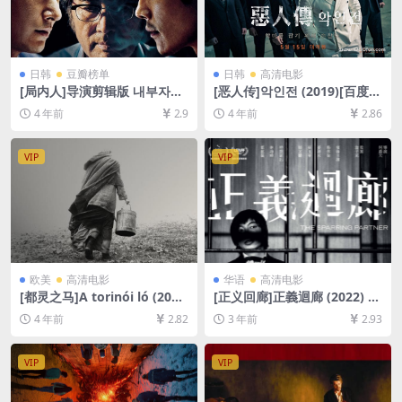
日韩
豆瓣榜单
日韩
高清电影
[局内人]导演剪辑版 내부자들
[恶人传]악인전 (2019)[百度网
(2015)[百度网盘+夸克网盘
盘+夸克网盘+迅雷云盘资源10
4 年前
2.9
4 年前
2.86
+迅雷云盘资源1080P超清未
80P超清未删减][MP4/7GB]
删减][MP4/10GB][韩语中字]
[韩语中字]
VIP
VIP
欧美
高清电影
华语
高清电影
[都灵之马]A torinói ló (201
[正义回廊]正義迴廊 (2022) 粤
1)[百度网盘+迅雷云盘资源10
语原声/国语配音[百度网盘+迅
4 年前
2.82
3 年前
2.93
80P超清未删减][MP4/7.3GB]
雷云盘资源1080P超清未删减]
[中文字幕]
[MP4/9GB][中文字幕]
VIP
VIP