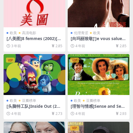
欧美
高清电影
伦理青涩
欧美
[八美图]8 femmes (2002)[百
[向玛丽致敬]’Je vous salue,
度网盘+夸克网盘1080P超清
Marie’ (1985)[百度网盘+夸克
3 年前
2.85
4 年前
2.85
未删减资源][网盘在线播放/下
网盘+迅雷云盘资源1080P超
载][MP4/6.9GB][中文字幕]
清][MP4/5GB][中文字幕][视
频文件+防和谐加密压缩包]
VIP
VIP
欧美
豆瓣榜单
欧美
豆瓣榜单
[头脑特工队]Inside Out (201
[理智与情感]Sense and Sens
5)[百度网盘+迅雷云盘资源10
ibility (1995)[百度网盘+迅雷
4 年前
2.73
4 年前
2.93
80P超清未删减][MP4/6GB]
云盘资源1080P超清未删减]
[中英字幕]
[MP4/9.8GB][中英字幕]
VIP