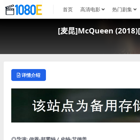
首页
高清电影
热门剧集
[麦昆]McQueen (20
详情介绍
◎导演: 伊恩·邦霍特 / 皮特·艾德盖