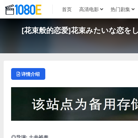
首页
高清电影
热门剧集
[花束般的恋爱]花束みたいな恋をした (
详情介绍
◎导演: 土井裕泰