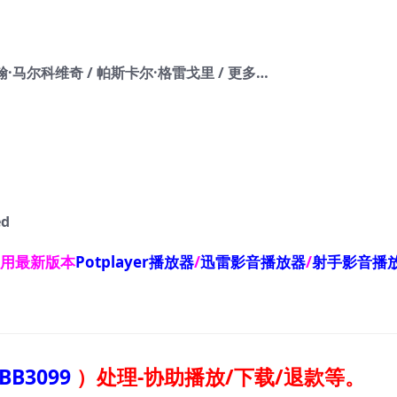
约翰·马尔科维奇 / 帕斯卡尔·格雷戈里 / 更多…
ed
使用最新版本
Potplayer播放器
/
迅雷影音播放器
/
射手影音播
BB3099
）
处理-协助播放/下载/退款等。