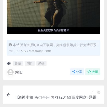
本站所有资源均来自互联网，如有侵权等其它行为请联系E
mail：159775053@qq.com
剧情
同性
爱情
站长
分享
收藏
上一篇
[酒神小姐]죽여주는 여자 (2016)[百度网盘+迅雷云
盘资源1080P超清未删减][MP4/7GB][韩语中字]