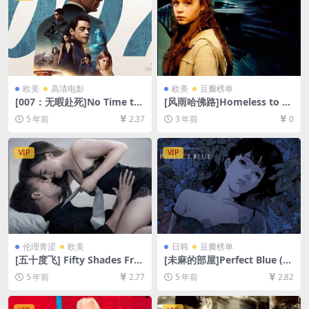
欧美
高清电影
欧美
豆瓣榜单
[007：无暇赴死]No Time to
[风雨哈佛路]Homeless to H
Die (2021)[百度网盘+迅雷云
arvard: The Liz Murray Stor
5 年前
2.37
3 年前
0
盘资源1080P超清未删减][MP
y (2003)[百度网盘+夸克网盘1
4/10GB][中英字幕]
080P超清资源][网盘在线播
放/下载][MP4/5.7GB][中英字
VIP
VIP
幕]
伦理青涩
欧美
日韩
豆瓣榜单
[五十度飞] Fifty Shades Free
[未麻的部屋]Perfect Blue (19
d (2018)110分钟(未分级版)
97)[百度网盘+迅雷云盘资源1
5 年前
2.77
5 年前
2.82
[百度网盘+迅雷云盘+夸克网
080P超清未删减][MP4/5.0G
盘资源1080P][MP4/7GB][中
B][日语中字]
英字幕]【视频文件+防和谐压