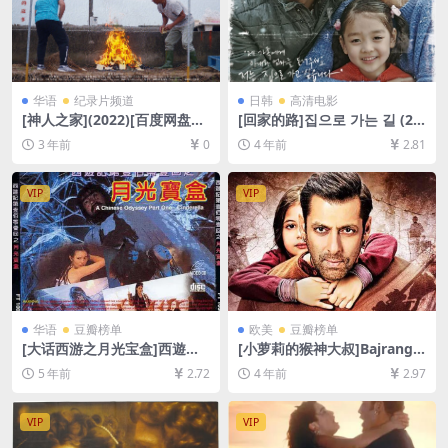
华语
纪录片频道
日韩
高清电影
[神人之家](2022)[百度网盘
[回家的路]집으로 가는 길 (20
+夸克网盘1080P超清资源][网
13)[百度网盘+迅雷云盘资源1
3 年前
0
4 年前
2.81
盘在线播放/下载][MP4/3.7G
080P超清未删减][MP4/8.5G
B][中文字幕]
B][韩语中字]
VIP
VIP
华语
豆瓣榜单
欧美
豆瓣榜单
[大话西游之月光宝盒]西遊記
[小萝莉的猴神大叔]Bajrangi
第壹佰零壹回之月光寶盒 (199
Bhaijaan (2015)[百度网盘+迅
5 年前
2.72
4 年前
2.97
5)[百度网盘+迅雷云盘资源10
雷云盘资源1080P超清未删减]
80P超清未删减][MP4/5.6GB]
[MP4/11GB][中文字幕]
[中英字幕]
VIP
VIP