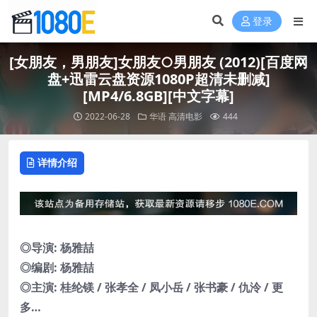
登录
[女朋友，男朋友]女朋友○男朋友 (2012)[百度网
盘+迅雷云盘资源1080P超清未删减]
[MP4/6.8GB][中文字幕]
2022-06-28
华语
高清电影
444
详情介绍
◎导演: 杨雅喆
◎编剧: 杨雅喆
◎主演: 桂纶镁 / 张孝全 / 凤小岳 / 张书豪 / 仇泠 / 更
多…