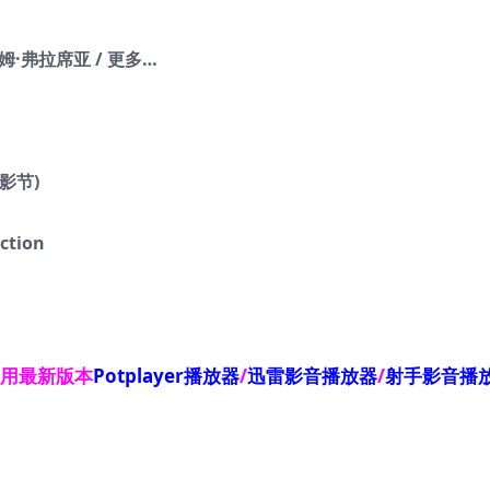
汤姆·弗拉席亚 / 更多…
电影节)
tion
使用最新版本
Potplayer播放器
/
迅雷影音播放器
/
射手影音播