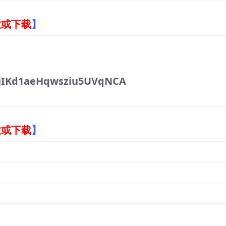
放或下载
】
jIKd1aeHqwsziu5UVqNCA
放或下载
】