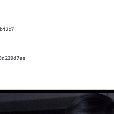
b12c7
0d229d7ae