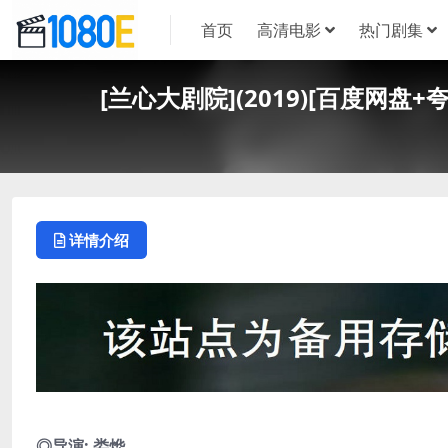
首页
高清电影
热门剧集
[兰心大剧院](2019)[百度网盘+
详情介绍
◎导演: 娄烨