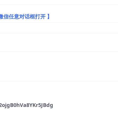
微信任意对话框打开 】
2ojgB0hVa8YKr5JBdg