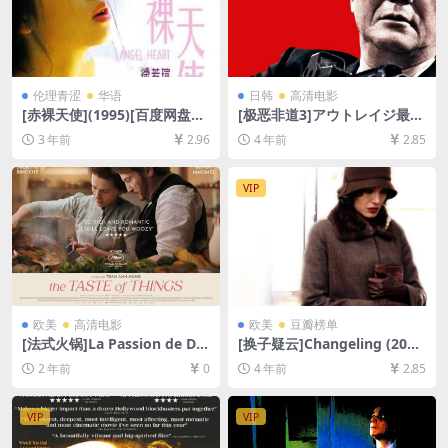
伦理青涩
华语
日韩
高清电影
[赤裸天使](1995)[百度网盘
[极恶非道3]アウトレイジ最終
+夸克网盘DVD原盘高清未删
章 (2017)[百度网盘+迅雷云盘
3 年前
2.96
4 年前
2.85
减资源][网盘下载][MP4/4.4G
资源1080P超清未删减][MP4/
B][粤语中字]【手机/平板无法
6.7GB][日语中字]
在线播放，请使用电脑下载防
VIP
和谐压缩包（含解压密码）】
欧美
高清电影
欧美
豆瓣榜单
[法式火锅]La Passion de Do
[换子疑云]Changeling (200
din Bouffant (2023)[百度网
8)[百度网盘+迅雷云盘资源10
2 年前
0
4 年前
2.85
盘+夸克网盘1080P超清未删
80P超清未删减][MP4/8.6GB]
减资源][网盘在线播放/下载]
[中英字幕]
[MP4/4.6GB][中文字幕]
VIP
VIP