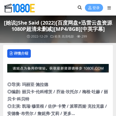
登录
[她说]She Said (2022)[百度网盘+迅雷云盘资源
1080P超清未删减][MP4/8GB][中英字幕]
2022-12-29
欧美
高清电影
299
详情介绍
◎导演: 玛丽亚·施拉德
◎编剧: 丽贝卡·伦科维茨 / 乔迪·坎托尔 / 梅根·吐赫 / 丽
贝卡·科贝特
◎主演: 凯瑞·穆里根 / 佐伊·卡赞 / 派翠西娅·克拉克森 /
安德鲁·布劳尔 / 詹妮弗·艾莉 / 更多…