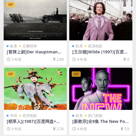
VIP
欧美
豆瓣榜单
欧美
高清电影
[冒牌上尉]Der Hauptmann
[王尔德]Wilde (1997)[百度网
(2017)[百度网盘+迅雷云盘资
盘+迅雷云盘资源1080P超清]
5 年前
2.88
4 年前
0
源1080P超清未删减][MP4/7.
[MP4/6.1GB][中文字幕]
8GB][中德字幕]
VIP
VIP
华语
高清电影
欧美
热门剧集
[稻草人](1987)[百度网盘+迅
[新教宗]全9集 The New Pop
雷云盘资源高清未删减][MP4/
e (2020)[百度网盘+迅雷云盘
5 年前
2.76
4 年前
5.9
4.8GB][中英字幕]
资源1080P超清未删减][MP4/
27GB][中英字幕]