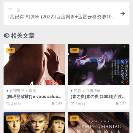
下一篇
[我记得]리멤버 (2022)[百度网盘+迅雷云盘资源108
0P超清未删减][MP4/8GB][韩语中字]
相关文章
VIP
VIP
伦理青涩
欧美
日韩
豆瓣榜单
[向玛丽致敬]’Je vous salue,
[青之炎]青の炎 (2003)[百度网
Marie’ (1985)[百度网盘+夸克
盘+夸克网盘1080P超清未删
4 年前
2.85
3 年前
2.82
网盘+迅雷云盘资源1080P超
减资源][网盘在线播放/下载]
清][MP4/5GB][中文字幕][视
[MP4/7.4GB][中文字幕]
频文件+防和谐加密压缩包]
VIP
VIP