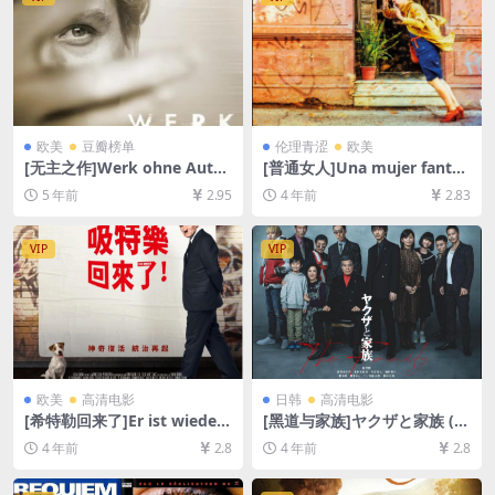
欧美
豆瓣榜单
伦理青涩
欧美
[无主之作]Werk ohne Autor
[普通女人]Una mujer fantás
(2018)完整版[百度网盘+夸克
tica (2017)[百度网盘+迅雷云
5 年前
2.95
4 年前
2.83
网盘+迅雷云盘资源1080P超
盘资源1080P超清未删减][MP
清未删减][MP4/11GB][原声
4/6.7GB][中文字幕]
中德字幕]
VIP
VIP
欧美
高清电影
日韩
高清电影
[希特勒回来了]Er ist wieder
[黑道与家族]ヤクザと家族 (2
da (2015)[百度网盘+迅雷云盘
020)[百度网盘+迅雷云盘资源
4 年前
2.8
4 年前
2.8
资源1080P超清未删减][MP4/
1080P超清未删减][MP4/7.9G
7.5GB][中文字幕]
B][日语中字]