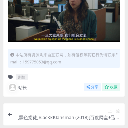
本站所有资源均来自互联网，如有侵权等其它行为请联系E
mail：159775053@qq.com
剧情
站长
分享
收藏
上一篇
[黑色党徒]BlacKkKlansman (2018)[百度网盘+迅雷
云盘资源1080P超清未删减][MP4/8GB][中英字幕]