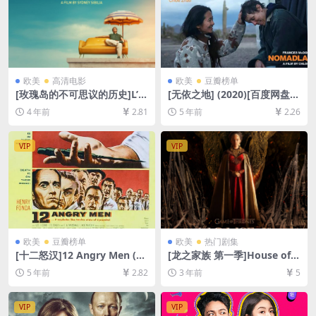
欧美
高清电影
欧美
豆瓣榜单
[玫瑰岛的不可思议的历史]L’in
[无依之地] (2020)[百度网盘
credibile storia dell’isola de
+迅雷云盘资源1080P超清未
4 年前
2.81
5 年前
2.26
lle rose (2020)[百度网盘+迅
删减][MP4/6.4GB][特效中英
雷云盘资源1080P超清未删减]
字幕]
[MP4/7.2GB][中文字幕]
VIP
VIP
欧美
豆瓣榜单
欧美
热门剧集
[十二怒汉]12 Angry Men (19
[龙之家族 第一季]House of t
57)[百度网盘+迅雷云盘资源1
he Dragon Season 1 (2022)
5 年前
2.82
3 年前
5
080P超清][MP4/6.1GB][中英
[百度网盘+迅雷云盘+阿里云
字幕]
盘资源1080P超清未删减][MP
4/18GB][中英字幕]
VIP
VIP