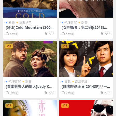
欧美
豆瓣榜单
伦理青涩
欧美
[冷山]Cold Mountain (2003)
[女性瘾者：第二部](2013)导
[百度网盘+迅雷云盘资源1080
演剪辑版[百度网盘+迅雷云盘
4 年前
2.98
5 年前
2.82
P超清未删减][MP4/10GB][中
资源未删减1080P高清][MP4/
英字幕]
11GB][中英字幕]
VIP
VIP
伦理青涩
欧美
日韩
高清电影
[查泰莱夫人的情人]Lady Cha
[胜者即是正义 2014SP]リー
tterley’s Lover (2015)[百度
ガルハイ・スペシャル (2014)
3 年前
2.82
2 年前
2.92
网盘+迅雷云盘资源1080P超
[百度网盘+夸克网盘1080P超
清未删减][MP4/5.5GB][中英
清未删减资源][网盘在线播放/
字幕]
下载][MP4/7.2GB][中文字幕]
VIP
VIP