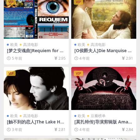
VIP
VIP
欧美
高清电影
欧美
高清电影
[梦之安魂曲]Requiem for a
[O侯爵夫人]Die Marquise vo
Dream (2000)[百度网盘+夸
n O… (1976)[百度网盘+迅雷
5 年前
2.95
4 年前
2.91
克网盘+迅雷云盘资源1080P
云盘资源1080P超清未删减]
超清未删减][MP4/6GB][中英
[MP4/6GB][中文字幕]
字幕]
VIP
VIP
欧美
高清电影
欧美
豆瓣榜单
[触不到的恋人]The Lake Ho
[莫扎特传]导演剪辑版 Amad
use (2006)[百度网盘+迅雷云
eus (1984)[百度网盘+迅雷云
3 年前
2.81
4 年前
2.84
盘资源1080P超清未删减][MP
盘资源1080P超清未删减][MP
4/5.9GB][中英字幕]
4/11GB][中文字幕]