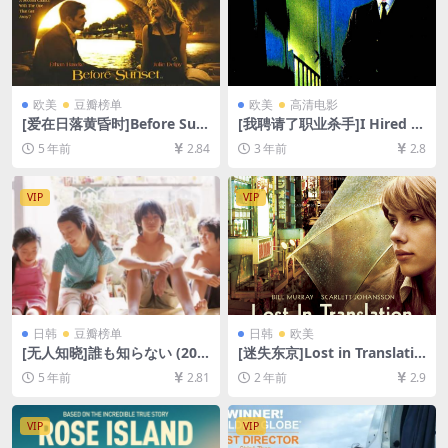
欧美
豆瓣榜单
欧美
高清电影
[爱在日落黄昏时]Before Sun
[我聘请了职业杀手]I Hired a
set (2004)[百度网盘+迅雷云
Contract Killer (1990)[百度
5 年前
2.84
3 年前
2.8
盘资源1080P超清未删减][MP
网盘+夸克网盘1080P超清未
4/5.1GB][中英字幕]
删减资源][网盘在线播放/下
载][MP4/5.1GB][中文字幕]
VIP
VIP
日韩
豆瓣榜单
日韩
欧美
[无人知晓]誰も知らない (200
[迷失东京]Lost in Translatio
4)[百度网盘+迅雷云盘资源10
n (2003)[百度网盘+夸克网盘1
5 年前
2.81
2 年前
2.9
80P超清未删减][MP4/9.1GB]
080P超清未删减资源][网盘在
[日语中字]
线播放/下载][MP4/6.7GB][中
英字幕]
VIP
VIP