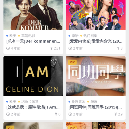
欧美
高清电影
华语
热门剧集
[总有一天]Der kommer en d
[爱爱内含光]愛愛內含光 (202
ag (2016)[百度网盘+迅雷云盘
4)[百度网盘+夸克网盘1080P
4 年前
2.81
2 年前
3
资源1080P超清未删减][MP4/
超清未删减资源][网盘在线播
7.6GB][中文字幕]
放/下载][MP4/12GB][中文字
幕]
VIP
欧美
纪录片频道
伦理青涩
华语
[这就是我：席琳·狄翁]I Am:
[同班同学]同班同學 (2015)[百
Celine Dion (2024)[百度网盘
度网盘+夸克网盘1080P超清
2 年前
0
2 年前
2.9
+夸克网盘1080P超清未删减
未删减资源][网盘下载][MP4/
资源][网盘在线播放/下载][MP
6.3GB][粤语中字][视频文件
4/6.5GB][官方中字]
+防和谐加密压缩包]
VIP
VIP