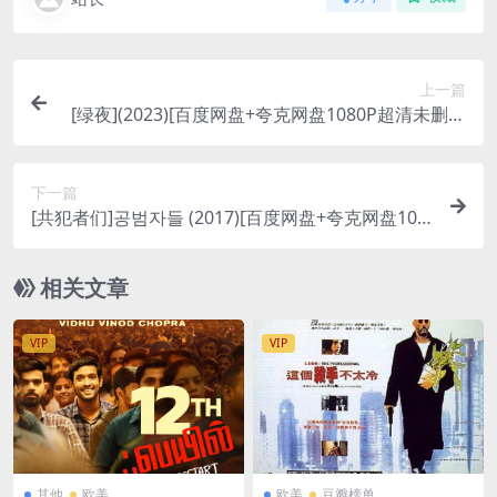
上一篇
[绿夜](2023)[百度网盘+夸克网盘1080P超清未删减
资源][网盘在线播放/下载][MP4/4GB][中文字幕]
下一篇
[共犯者们]공범자들 (2017)[百度网盘+夸克网盘108
0P超清未删减资源][网盘在线播放/下载][MKV/2.3G
B][中文字幕]
相关文章
VIP
VIP
其他
欧美
欧美
豆瓣榜单