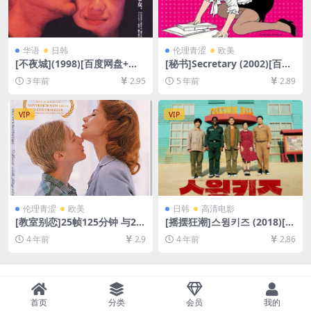
华语
日韩
伦理青涩
欧美
[不夜城](1998)[百度网盘+夸
[秘书]Secretary (2002)[百度
克网盘1080P超清未删减资源]
网盘+迅雷云盘资源1080P超
3 年前
2.95
5 年前
2.89
[网盘在线播放/下载][MP4/7.
清未删减][MP4/6.6GB][中英
7GB][中文字幕]
字幕]
VIP
VIP
伦理青涩
欧美
日韩
高清电影
[教室别恋]25帧125分钟 与24
[摇摆狂潮]스윙키즈 (2018)[百
帧130 分钟版本一致 Lust oc
度网盘+迅雷云盘资源1080P
4 年前
2.9
4 年前
2.86
h fägring stor (1995)[百度网
超清未删减][MP4/8GB][韩语
盘+迅雷云盘资源1080P超清
中字]
未删减][MP4/GB][中英字幕]
首页
分类
会员
我的