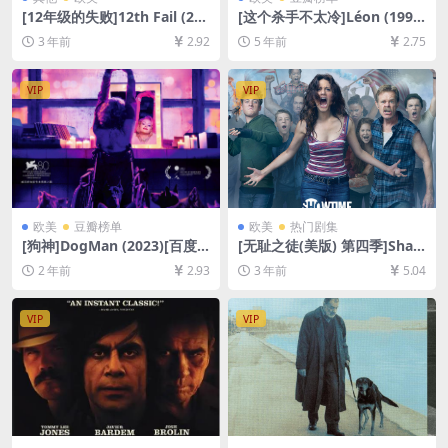
[12年级的失败]12th Fail (202
[这个杀手不太冷]Léon (1994)
3)[百度网盘+夸克网盘1080P
133min[百度网盘+迅雷云盘
3 年前
2.92
5 年前
2.75
超清未删减资源][网盘在线播
资源1080P超清未删减][MP4/
放/下载][MP4/9.4GB][中文字
8.5GB][中英字幕]
幕]
VIP
VIP
欧美
豆瓣榜单
欧美
热门剧集
[狗神]DogMan (2023)[百度
[无耻之徒(美版) 第四季]Sha
网盘+夸克网盘1080P超清未
meless Season 4 (2014)[百
2 年前
2.93
3 年前
5.04
删减资源][网盘在线播放/下
度网盘+夸克网盘1080P超清
载][MP4/7.7GB][中英字幕]
未删减资源][网盘在线播放/下
载][MP4/37GB][中英字幕]
VIP
VIP