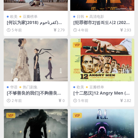
欧美
豆瓣榜单
日韩
高清电影
[何以为家]كفرناحوم (2018)
[犯罪都市2]범죄도시2 (2022)
[百度网盘+迅雷云盘资源1080
[百度网盘+迅雷云盘资源1080
5 年前
2.79
4 年前
2.93
P超清][MP4/8.1GB][中文字
P超清未删减][MP4/6GB][韩
幕]
语中字]
VIP
华语
热门剧集
欧美
豆瓣榜单
[不够善良的我们]不夠善良的
[十二怒汉]12 Angry Men (19
我們 (2024)[百度网盘+夸克网
57)[百度网盘+迅雷云盘资源1
2 年前
0
5 年前
2.82
盘1080P超清未删减资源][网
080P超清][MP4/6.1GB][中英
盘在线播放/下载][MP4/26G
字幕]
B][中文字幕]
VIP
VIP