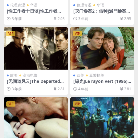
伦理青涩
华语
伦理青涩
华语
[性工作者十日谈]性工作者十
[灭门惨案2：借种]滅門慘案II
日談 (2007)[百度网盘+迅雷云
借種 (1994)[百度网盘+迅雷云
3 年前
2.93
3 年前
2.95
盘资源1080P超清未删减][MP
盘资源1080P超清未删减][MP
4/3.3GB][中文字幕]
4/5.8GB][原声中字]【手机无
法在线播放，请下载防和谐压
VIP
VIP
缩包（含解压密码）】
欧美
高清电影
欧美
豆瓣榜单
[无间道风云]The Departed
[绿光]Le rayon vert (1986)
(2006)[百度网盘+迅雷云盘资
[百度网盘+迅雷云盘资源1080
3 年前
2.81
4 年前
2.81
源1080P超清未删减][MP4/9
P超清未删减][MP4/5GB][中
GB][中英字幕]
文字幕]
VIP
VIP