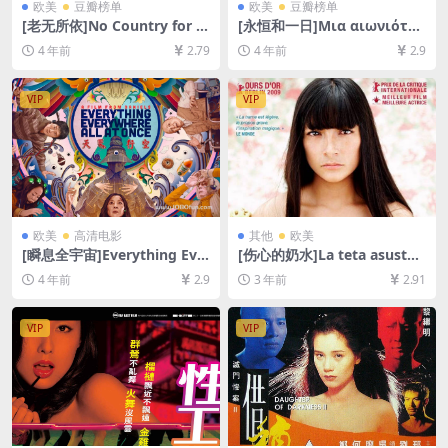
欧美
豆瓣榜单
欧美
豆瓣榜单
[老无所依]No Country for O
[永恒和一日]Μια αιωνιότητ
ld Men (2007)[百度网盘+迅
α και μια μερα (1998)[百度
4 年前
2.79
4 年前
2.9
雷云盘资源1080P超清未删减]
网盘+夸克网盘+迅雷云盘资源
[MP4/7.8GB][中英字幕]
1080P超清未删减][MP4/8.5G
B][中文字幕]
VIP
VIP
欧美
高清电影
其他
欧美
[瞬息全宇宙]Everything Eve
[伤心的奶水]La teta asustad
rywhere All at Once (2022)
a (2009)[百度网盘+夸克网盘1
4 年前
2.9
3 年前
2.91
[百度网盘+迅雷云盘资源1080
080P超清未删减资源][网盘在
P超清未删减][MP4/8.8GB][中
线播放/下载][MP4/6.3GB][中
文字幕]
文字幕]
VIP
VIP