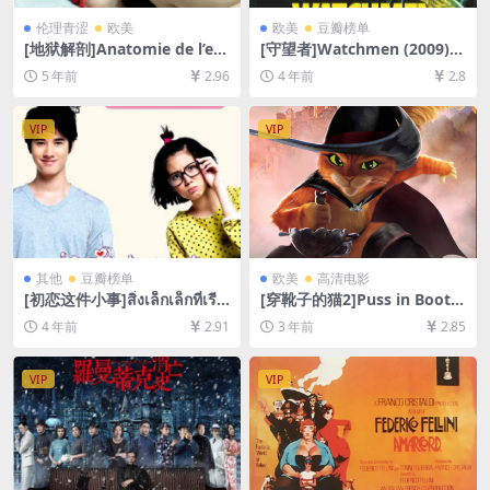
伦理青涩
欧美
欧美
豆瓣榜单
[地狱解剖]Anatomie de l’enf
[守望者]Watchmen (2009)2
er (2004)完整版25帧73′24″
15分钟(终极剪辑版)[百度网盘
5 年前
2.96
4 年前
2.8
[百度网盘+夸克网盘+迅雷云
+迅雷云盘资源1080P超清未
盘资源1080P超清未删减][MP
删减][MP4/13GB][中英字幕]
4/3.4GB][原声中字]【手机在
VIP
VIP
线无法观看，请下载防和谐压
缩包（含解压密码）】
其他
豆瓣榜单
欧美
高清电影
[初恋这件小事]สิ่งเล็กเล็กที่เรีย
[穿靴子的猫2]Puss in Boots:
กว่า…รัก (2010)[百度网盘+迅
The Last Wish (2022)[百度
4 年前
2.91
3 年前
2.85
雷云盘资源1080P超清未删减]
网盘+迅雷云盘资源1080P超
[MP4/6.6GB][泰语中字]
清未删减][MP4/6GB][中英字
幕]
VIP
VIP