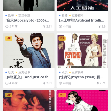
欧美
高清电影
欧美
豆瓣榜单
[启示]Apocalypto (2006)完
[人工智能]Artificial Intellige
整版[百度网盘+夸克网盘+迅
nce: AI (2001)[百度网盘+迅
5 年前
2.91
4 年前
2.9
雷云盘资源1080P超清未删减]
雷云盘资源1080P超清未删减]
[MP4/8.5GB][中文字幕]
[MP4/9.4GB][中英字幕]
VIP
VIP
欧美
豆瓣榜单
欧美
豆瓣榜单
[伸张正义]…And Justice for
[惊魂记]Psycho (1960)[百度
All (1979)[百度网盘+迅雷云
网盘+迅雷云盘资源1080P超
4 年前
2.81
4 年前
2.71
盘资源1080P超清未删减][MP
清未删减][MP4/7GB][中英字
4/7.7GB][中文字幕]
幕]
VIP
VIP