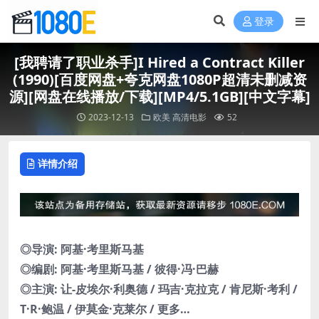
登录
[我聘请了职业杀手]I Hired a Contract Killer
(1990)[百度网盘+夸克网盘1080P超清未删减资
源][网盘在线播放/下载][MP4/5.1GB][中文字幕]
2023-12-13
欧美
高清电影
52
详情介绍
◎导演: 阿基·考里斯马基
◎编剧: 阿基·考里斯马基 / 彼得·冯·巴赫
◎主演: 让-皮埃尔·利奥德 / 玛吉·克拉克 / 肯尼斯·考利 /
T·R·鲍温 / 伊莫金·克莱尔 / 更多…