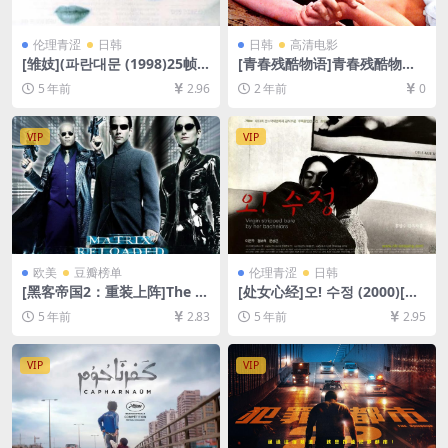
伦理青涩
日韩
日韩
高清电影
[雏妓](파란대문 (1998)25帧1
[青春残酷物语]青春残酷物語
01分钟，与105分钟版本内容
(1960)[百度网盘+夸克网盘10
5 年前
2.96
2 年前
0
一致[百度网盘+迅雷云盘资源
80P超清未删减资源][网盘在
DVD原盘高清未删减][MP4/5.
线播放/下载][MP4/6.7GB][中
6GB][韩语中字]【视频文件
文字幕]
VIP
VIP
+防和谐压缩包（含解压密
码）】
欧美
豆瓣榜单
伦理青涩
日韩
[黑客帝国2：重装上阵]The M
[处女心经]오! 수정 (2000)[百
atrix Reloaded (2003)[百度
度网盘+迅雷云盘资源1080P
5 年前
2.83
5 年前
2.95
网盘+迅雷云盘资源1080P超
超清][MP4/7.5GB][韩语中字]
清未删减][MP4/9.0GB][中英
【视频文件+防和谐压缩包
字幕]
（含解压密码）】
VIP
VIP