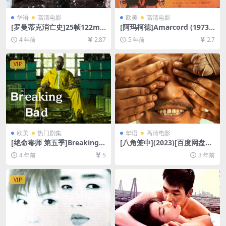
华语
高清电影
欧美
高清电影
[罗曼蒂克消亡史]25帧122mi
[阿玛柯德]Amarcord (1973)
n 与24帧125min版本一致(20
[百度网盘+迅雷云盘资源1080
4 年前
2.87
5 年前
2.7
16)[百度网盘+迅雷云盘资源1
P超清未删减][MP4/7.7GB][原
080P超清未删减][MP4/7GB]
声中字]
[中文字幕]
VIP
欧美
热门剧集
华语
高清电影
[绝命毒师 第五季]Breaking B
[八角笼中](2023)[百度网盘
ad Season 5 (2012)[百度网
+夸克网盘1080P超清未删减
4 年前
5
3 年前
盘+夸克网盘1080P超清未删
资源][网盘在线播放/下载][MP
减资源][网盘在线播放/下载]
4/7GB][中文字幕]
[MP4/47GB][中英字幕]
VIP