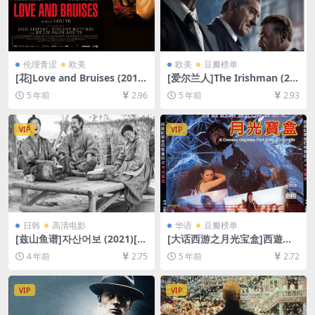
伦理青涩
欧美
欧美
豆瓣榜单
[花]Love and Bruises (2011)
[爱尔兰人]The Irishman (20
[百度网盘+迅雷云盘资源1080
19)完整版[百度网盘+夸克网盘
5 年前
2.96
5 年前
2.93
P超清未删减][MP4/6.1GB][中
+迅雷云盘资源1080P超清未
文字幕]【视频文件+防和谐压
删减][MP4/12GB][中英字幕]
缩包（含解压密码）】
VIP
VIP
日韩
高清电影
华语
豆瓣榜单
[兹山鱼谱]자산어보 (2021)[百
[大话西游之月光宝盒]西遊記
度网盘+迅雷云盘资源1080P
第壹佰零壹回之月光寶盒 (199
4 年前
2.75
5 年前
2.72
超清未删减][MP4/5.3GB][韩
5)[百度网盘+迅雷云盘资源10
语中字]
80P超清未删减][MP4/5.6GB]
[中英字幕]
VIP
VIP