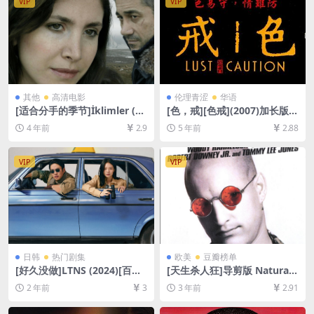
VIP
VIP
其他
高清电影
伦理青涩
华语
[适合分手的季节]İklimler (20
[色，戒][色戒](2007)加长版1
06)[百度网盘+迅雷云盘资源1
58min[百度网盘+夸克网盘
4 年前
2.9
5 年前
2.88
080P超清未删减][MP4/6GB]
+迅雷云盘+阿里云盘资源1080
[中文字幕]
P超清未删减][MP4/10GB][中
文字幕]【视频文件+防和谐压
VIP
VIP
缩包（含解压密码）】
日韩
热门剧集
欧美
豆瓣榜单
[好久没做]LTNS (2024)[百度
[天生杀人狂]导剪版 Natural
网盘+夸克网盘1080P超清未
Born Killers (1994)[百度网盘
2 年前
3
3 年前
2.91
删减资源][网盘在线播放/下
+迅雷云盘资源1080P超清未
载][MP4/14GB][中文字幕]
删减][MP4/7GB][中英字幕]