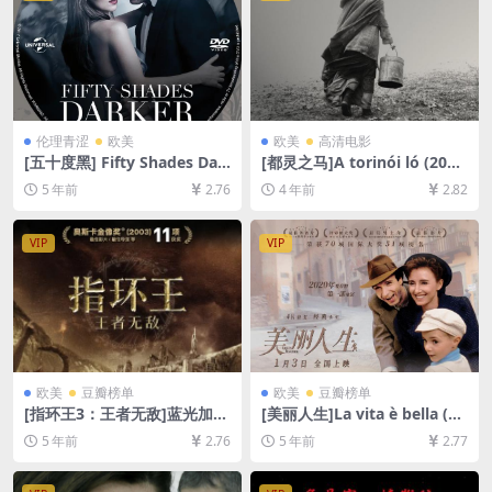
伦理青涩
欧美
欧美
高清电影
[五十度黑] Fifty Shades Dar
[都灵之马]A torinói ló (201
ker (2017)131分钟(未分级版)
1)[百度网盘+迅雷云盘资源10
5 年前
2.76
4 年前
2.82
[百度网盘+迅雷云盘+夸克网
80P超清未删减][MP4/7.3GB]
盘资源1080P][MP4/8GB][中
[中文字幕]
英字幕]【视频文件+防和谐压
VIP
VIP
缩包（含解压密码）】
欧美
豆瓣榜单
欧美
豆瓣榜单
[指环王3：王者无敌]蓝光加长
[美丽人生]La vita è bella (19
版(2003)[百度网盘+迅雷云盘
97)[百度网盘+迅雷云盘资源1
5 年前
2.76
5 年前
2.77
资源1080P超清][MP4/17GB]
080P超清未删减][MP4/7.5G
[中英字幕]
B][原声中字]