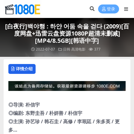
登录
[白夜行]백야행 : 하얀 어둠 속을 걷다 (2009)[百
度网盘+迅雷云盘资源1080P超清未删减]
[MP4/8.5GB][韩语中字]
2022-07-07
日韩
高清电影
377
详情介绍
◎导演: 朴信宇
◎编剧: 东野圭吾 / 朴妍善 / 朴信宇
◎主演: 孙艺珍 / 韩石圭 / 高修 / 李珉廷 / 朱多英 / 更
多…