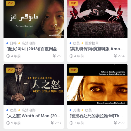
VIP
VIP
日韩
高清电影
欧美
豆瓣榜单
[魔女]마녀 (2018)[百度网盘
[莫扎特传]导演剪辑版 Amad
+迅雷云盘资源1080P超清未
eus (1984)[百度网盘+迅雷云
4 年前
2.9
4 年前
2.84
删减][MP4/7.9GB][韩语中字]
盘资源1080P超清未删减][MP
4/11GB][中文字幕]
VIP
VIP
欧美
高清电影
其他
欧美
[人之怒]Wrath of Man (202
[被投石处死的索拉雅·M]The
1)[百度云网盘资源未删减108
Stoning of Soraya M. (200
5 年前
2.57
3 年前
2.99
0P超清][MP4/6.5GB][中英字
8)[百度网盘+夸克网盘1080P
幕]
超清资源][网盘在线播放/下