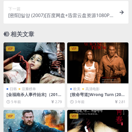
文字幕]
下一篇
[密阳]밀양 (2007)[百度网盘+迅雷云盘资源1080P超
清未删减][MP4/9GB][韩语中字]
相关文章
VIP
VIP
日韩
豆瓣榜单
欧美
高清电影
[金福南杀人事件始末]（201
[致命弯道]Wrong Turn (200
0） [百度网盘+迅雷云盘资源1
3)[百度网盘+迅雷云盘资源10
5 年前
2.79
3 年前
2.81
080P超清][MP4/7.8GB][韩语
80P超清未删减][MP4/5GB]
中字]
[中英字幕]
VIP
VIP