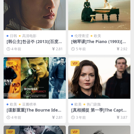
日韩
高清电影
伦理青涩
欧美
[韩公主]한공주 (2013)[百度网
[钢琴课]The Piano (1993)[百
盘+迅雷云盘资源1080P超清
度网盘+迅雷云盘资源1080P
4 年前
2.81
5 年前
2.92
未删减][MP4/7.2GB][韩语中
超清未删减][MP4/6.7GB][中
字]
英字幕]【视频文件+防和谐压
缩包（含解压密码）】
VIP
VIP
欧美
豆瓣榜单
欧美
热门剧集
[谍影重重]The Bourne Ident
[真相捕捉 第一季]The Captur
ity (2002)[百度网盘+迅雷云
e Season 1 (2019)[百度网盘
4 年前
2.81
3 年前
3.87
盘资源1080P超清未删减][MP
+迅雷云盘+阿里云盘资源1080
4/7.6GB][中英字幕]
P超清未删减][MP4/11GB][中
英字幕]
VIP
VIP