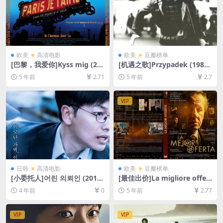
欧美
高清电影
欧美
豆瓣榜单
[巴黎，我爱你]Kyss mig (20
[机遇之歌]Przypadek (1987)
11)[百度网盘+迅雷云盘资源1
123min[百度网盘+迅雷云盘
5 年前
2.71
5 年前
2.7
080P超清未删减][MP4/6.7G
资源1080P超清未删减][MP4/
B][原声中字]
7.4GB][原声中字]
VIP
日韩
高清电影
欧美
豆瓣榜单
[小委托人]어린 의뢰인 (2019)
[最佳出价]La migliore offert
[百度网盘+迅雷云盘资源1080
a (2013)[百度网盘+夸克网盘
4 年前
0
5 年前
2.77
P超清未删减][MP4/3GB][韩
+迅雷云盘资源1080P超清未
语中字]
删减][MP4/8.6GB][中英字幕]
VIP
VIP