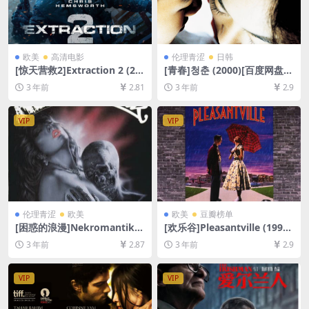
欧美
高清电影
伦理青涩
日韩
[惊天营救2]Extraction 2 (20
[青春]청춘 (2000)[百度网盘
23)[百度网盘+迅雷云盘资源1
+夸克网盘DVD原盘高清未删
3 年前
2.81
3 年前
2.9
080P超清未删减][MP4/7GB]
减资源][网盘在线播放/下载]
[中文字幕]
[MP4/4GB][韩语中字][视频文
件+防和谐加密压缩包]
VIP
VIP
伦理青涩
欧美
欧美
豆瓣榜单
[困惑的浪漫]Nekromantik
[欢乐谷]Pleasantville (1998)
(1988)[百度网盘+夸克网盘10
[百度网盘+夸克网盘1080P超
3 年前
2.87
3 年前
2.9
80P超清未删减资源][网盘在
清未删减资源][网盘在线播放/
线播放/下载][MP4/4.5GB][中
下载][MP4/7.7GB][中文字幕]
文字幕]
VIP
VIP