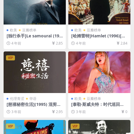
欧美
豆瓣榜单
欧美
豆瓣榜单
[独行杀手]Le samouraï (196
[哈姆雷特]Hamlet (1996)[百
7)[百度网盘+迅雷云盘资源10
度网盘+迅雷云盘资源1080P
4 年前
2.85
4 年前
2.84
80P超清未删减][MP4/6.8GB]
超清未删减][MP4/15GB][中
[中文字幕]
文字幕]
VIP
伦理青涩
华语
欧美
豆瓣榜单
[慈禧秘密生活](1995) 混剪版
[泰勒·斯威夫特：时代巡回演
+蓝光版[百度网盘+夸克网盘1
唱会]Taylor Swift: The Eras
3 年前
2.95
3 年前
0
080P超清未删减资源][网盘在
Tour (2023)[百度网盘+夸克网
线播放/下载][MP4/8.3GB/5.6
盘1080P超清未删减资源][网
GB][粤语中字]
盘在线播放/下载][MP4/12G
VIP
VIP
B][中英字幕]