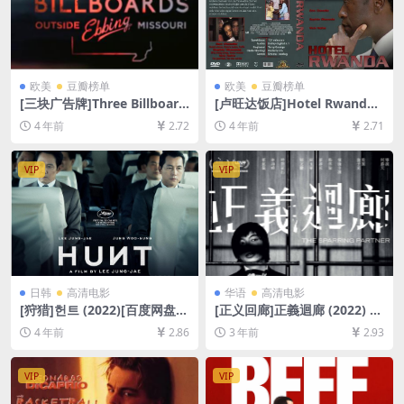
欧美
豆瓣榜单
欧美
豆瓣榜单
[三块广告牌]Three Billboard
[卢旺达饭店]Hotel Rwanda
s Outside Ebbing, Missouri
(2004)[百度网盘+迅雷云盘资
4 年前
2.72
4 年前
2.71
(2017)[百度网盘+迅雷云盘资
源1080P超清未删减][MP4/7.
源1080P超清未删减][MP4/7.
6GB][中英字幕]
3GB][中英字幕]
VIP
VIP
日韩
高清电影
华语
高清电影
[狩猎]헌트 (2022)[百度网盘
[正义回廊]正義迴廊 (2022) 粤
+迅雷云盘资源1080P超清未
语原声/国语配音[百度网盘+迅
4 年前
2.86
3 年前
2.93
删减][MP4/8GB][韩语中字]
雷云盘资源1080P超清未删减]
[MP4/9GB][中文字幕]
VIP
VIP