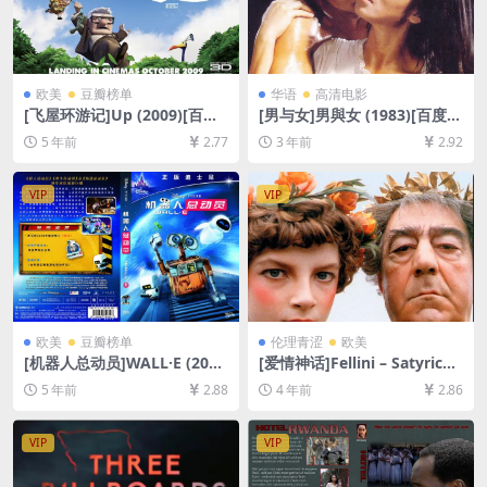
欧美
豆瓣榜单
华语
高清电影
[飞屋环游记]Up (2009)[百度
[男与女]男與女 (1983)[百度网
网盘+迅雷云盘资源1080P超
盘+夸克网盘1080P超清未删
5 年前
2.77
3 年前
2.92
清][MP4/6.2GB][中英字幕]
减资源][网盘在线播放/下载]
[MP4/6.2GB][粤语中字]
VIP
VIP
欧美
豆瓣榜单
伦理青涩
欧美
[机器人总动员]WALL·E (200
[爱情神话]Fellini – Satyricon
8)[百度网盘+迅雷云盘资源10
(1969)[百度网盘+迅雷云盘资
5 年前
2.88
4 年前
2.86
80P超清未删减][MP4/6.3GB]
源1080P超清未删减][MP4/8.
[中英字幕]
2GB][中文字幕]
VIP
VIP