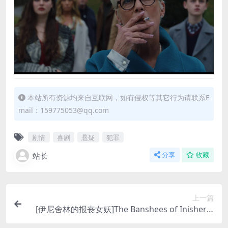
本站所有资源均来自互联网，如有侵权等其它行为请联系E
mail：159775053@qq.com
剧情
喜剧
悬疑
犯罪
站长
分享
收藏
上一篇
[伊尼舍林的报丧女妖]The Banshees of Inisherin
(2022)[百度网盘+迅雷云盘资源1080P超清未删减]