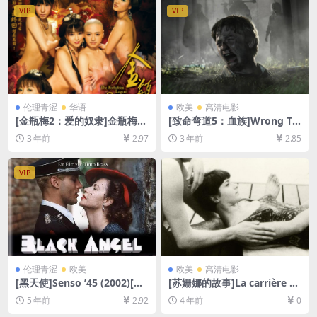
平板无法在线播放，请使用电
VIP
VIP
脑下载防和谐压缩包（含解压
密码）】
伦理青涩
华语
欧美
高清电影
[金瓶梅2：爱的奴隶]金瓶梅Ⅱ
[致命弯道5：血族]Wrong Tu
愛的奴隸 (2009)[百度网盘+夸
rn 5: Bloodlines (2012)[百度
3 年前
2.97
3 年前
2.85
克网盘1080P超清未删减资源]
网盘+迅雷云盘资源1080P超
[网盘下载][MP4/5.7GB][粤语
清未删减][MP4/5GB][中英字
中字]【手机/平板无法在线播
幕]
VIP
放，请使用电脑下载防和谐压
缩包（含解压密码）】
伦理青涩
欧美
欧美
高清电影
[黑天使]Senso ’45 (2002)[百
[苏姗娜的故事]La carrière de
度网盘+迅雷云盘资源1080P
Suzanne (1963)[百度网盘+迅
5 年前
2.92
4 年前
0
超清未删减][MP4/8.1GB][原
雷云盘资源1080P超清未删减]
声中字]【视频文件+防和谐压
[MP4/3GB][中文字幕]