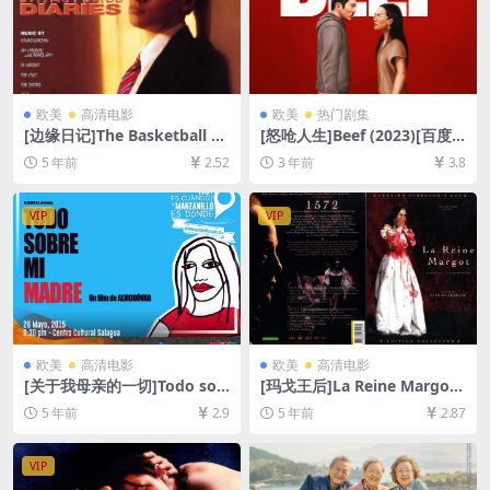
欧美
高清电影
欧美
热门剧集
[边缘日记]The Basketball Di
[怒呛人生]Beef (2023)[百度
aries (1995)[百度网盘+夸克
网盘+迅雷云盘资源1080P超
5 年前
2.52
3 年前
3.8
网盘+迅雷云盘资源1080P超
清未删减][MP4/20GB][中英
清未删减][MP4/10GB][中英
字幕]
字幕]
VIP
VIP
欧美
高清电影
欧美
高清电影
[关于我母亲的一切]Todo sob
[玛戈王后]La Reine Margot
re mi madre (1999)[百度网
(1994)超清修复159min版本
5 年前
2.9
5 年前
2.87
盘+迅雷云盘资源1080P超清
[百度网盘+迅雷云盘资源1080
未删减][MP4/6.5GB][中文字
P未删减][MP4/10GB][中英字
幕]
幕]
VIP