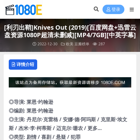
登录
[利刃出鞘]Knives Out (2019)[百度网盘+迅雷云
盘资源1080P超清未删减][MP4/7GB][中英字幕]
2022-12-30
欧美
豆瓣榜单
287
详情介绍
◎导演: 莱恩·约翰逊
◎编剧: 莱恩·约翰逊
◎主演: 丹尼尔·克雷格 / 安娜·德·阿玛斯 / 克里斯·埃文
斯 / 杰米·李·柯蒂斯 / 迈克尔·珊农 / 更多…
◎类型: 剧情 / 喜剧 / 悬疑 / 犯罪