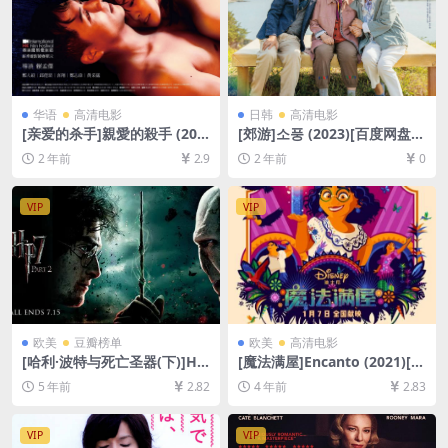
华语
高清电影
日韩
高清电影
[亲爱的杀手]親愛的殺手 (202
[郊游]소풍 (2023)[百度网盘
0)[百度网盘+夸克网盘1080P
+夸克网盘1080P超清未删减
2 年前
2.9
2 年前
0
超清未删减资源][网盘在线播
资源][网盘在线播放/下载][MP
放/下载][MP4/2.5GB][中文字
4/4GB][中文字幕]
幕]
VIP
VIP
欧美
豆瓣榜单
欧美
高清电影
[哈利·波特与死亡圣器(下)]Ha
[魔法满屋]Encanto (2021)[百
rry Potter and the Deathly
度网盘+迅雷云盘资源1080P
5 年前
2.82
4 年前
2.83
Hallows: Part 2 (2011)[百度
超清未删减][MP4/6.4GB][中
网盘+迅雷云盘资源1080P超
英字幕]
清未删减][MP4/8.5GB][中英
VIP
VIP
字幕]