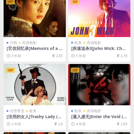
VIP
VIP
日韩
高清电影
欧美
高清电影
[艺伎回忆录]Memoirs of a G
[疾速追杀3]John Wick: Chap
eisha (2005)[百度网盘+迅雷
ter 3 – Parabellum (2019)
5 年前
2.85
5 年前
2.78
云盘资源1080P超清未删减]
[百度网盘+迅雷云盘资源1080
[MP4/7.6GB][原声中字]【视
P超清未删减][MP4/8.7GB][中
频文件+防和谐压缩包（含解
英字幕]
VIP
VIP
压密码）】
伦理青涩
欧美
欧美
高清电影
[没用的女人]Trashy Lady (19
[遁入虚无]Enter the Void (2
85)[百度网盘+夸克网盘1080P
009)[百度网盘+迅雷云盘+夸
2 年前
2.8
4 年前
2.95
超清未删减资源][网盘下载][M
克网盘资源1080P超清未删减]
P4/5.4GB][中文字幕]【手机/
[MP4/10GB][中文字幕]