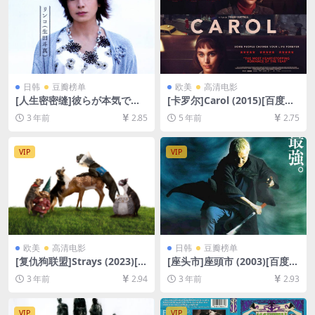
日韩
豆瓣榜单
欧美
高清电影
[人生密密缝]彼らが本気で編
[卡罗尔]Carol (2015)[百度网
むときは、 (2017)[百度网盘
盘+迅雷云盘资源1080P超清
3 年前
2.85
5 年前
2.75
+夸克网盘1080P超清未删减
未删减][MP4/7.5GB][中英字
资源][网盘在线播放/下载][MP
幕]【视频文件+防和谐压缩包
4/8.1GB][中文字幕]
（含解压密码）】
VIP
VIP
欧美
高清电影
日韩
豆瓣榜单
[复仇狗联盟]Strays (2023)[百
[座头市]座頭市 (2003)[百度网
度网盘+夸克网盘1080P超清
盘+夸克网盘1080P超清未删
3 年前
2.94
3 年前
2.93
未删减资源][网盘在线播放/下
减资源][网盘在线播放/下载]
载][MP4/3.8GB][中文字幕]
[MP4/7.3GB][中文字幕]
VIP
VIP