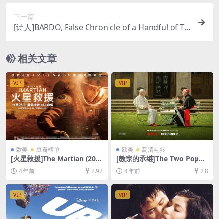
[MP4/7GB][中英字幕]
下一篇
[诗人]BARDO, False Chronicle of a Handful of Tr
uths (2022)[百度网盘+迅雷云盘资源1080P超清未
删减][MP4/9GB][中文字幕]
相关文章
VIP
VIP
欧美
豆瓣榜单
欧美
高清电影
[火星救援]The Martian (201
[教宗的承继]The Two Popes
5)[百度网盘+迅雷云盘资源10
(2019)[百度网盘+迅雷云盘资
4 年前
2.92
4 年前
2.8
80P超清未删减][MP4/10GB]
源1080P超清未删减][MP4/7.
[中英字幕]
9GB][中英字幕]
VIP
VIP