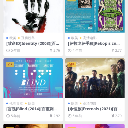
欧美
豆瓣榜单
欧美
高清电影
[致命ID]Identity (2003)[百度
[萨拉戈萨手稿]Rekopis znal
网盘+迅雷云盘资源1080P超
eziony w Saragossie (1965)
5 年前
2.76
4 年前
2.77
清未删减][MP4/5.7GB][中英
[百度网盘+迅雷云盘资源1080
字幕]
P超清未删减][MP4/11GB][中
文字幕]
VIP
VIP
伦理青涩
欧美
欧美
高清电影
[盲视]Blind (2014)[百度网盘
[永恒族]Eternals (2021)[百度
+迅雷云盘资源1080P超清未
网盘+迅雷云盘资源1080P超
5 年前
2.92
5 年前
2.79
删减][MP4/6.1GB][中文字幕]
清未删减][MP4/10GB][中文
字幕]