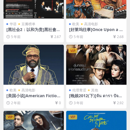
华语
豆瓣榜单
欧美
高清电影
[黑社会2：以和为贵]黑社會以
[好莱坞往事]Once Upon a Ti
和為貴 (2006)[百度网盘+迅雷
me… in Hollywood (2019)
5 年前
2.67
5 年前
2.68
云盘资源1080P超清未删减]
[百度网盘+迅雷云盘资源1080
[MP4/6.1GB][粤语中字]
P超清未删减][MP4/10GB][中
英字幕]
VIP
欧美
高清电影
伦理青涩
其他
[美国小说]American Fiction
[晚娘2012(下)]จัน ดารา ปัจฉิ
(2023)[百度网盘+夸克网盘10
มบท (2013)[百度网盘+迅雷云
2 年前
0
3 年前
2.92
80P超清未删减资源][网盘在
盘资源1080P超清未删减][MP
线播放/下载][MP4/3.6GB][中
4/9GB][中英字幕]
英字幕]
VIP
VIP