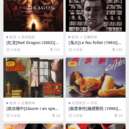
欧美
高清电影
欧美
豆瓣榜单
[红龙]Red Dragon (2002)[百
[鬼火]Le feu follet (1963)[百
度网盘+夸克网盘1080P超清
度网盘+夸克网盘1080P超清
3 年前
2.91
3 年前
2.93
未删减资源][网盘在线播放/下
未删减资源][网盘在线播放/下
载][MP4/7.7GB][中英字幕]
载][MP4/7GB][中文字幕]
VIP
VIP
欧美
豆瓣榜单
伦理青涩
华语
[犹在镜中]Såsom i en spege
[极度兽性]極度獸性 (1996)[百
l (1961)[百度网盘+迅雷云盘
度网盘+夸克网盘1080P超清
4 年前
2.8
2 年前
2.9
资源1080P超清未删减][MP4/
未删减资源][网盘下载][MP4/
5.7GB][中文字幕]
6.3GB][粤语中字]【手机/平板
无法在线播放，请使用电脑下