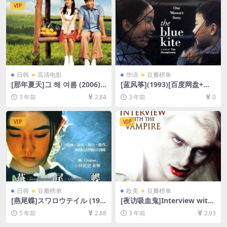
无法在线播放，请下载防和谐
VIP
压缩包（含解压密码）】
日韩
高清电影
华语
豆瓣榜单
[那年夏天]그 해 여름 (2006)
[蓝风筝](1993)[百度网盘+夸
[百度网盘+迅雷云盘资源1080
克网盘DVD原盘高清资源][网
3 年前
2.84
3 年前
0
P超清未删减][MP4/6.9GB][韩
盘在线播放/下载][MP4/4.2G
语中字]
B][中文字幕]
VIP
VIP
日韩
豆瓣榜单
欧美
豆瓣榜单
[燕尾蝶]スワロウテイル (199
[夜访吸血鬼]Interview with
6)[百度网盘+迅雷云盘资源未
the Vampire: The Vampire
5 年前
2.88
3 年前
2.93
删减1080P高清][MP4/7.7GB]
Chronicles (1994)[百度网盘
[原声中字]
+夸克网盘1080P超清未删减