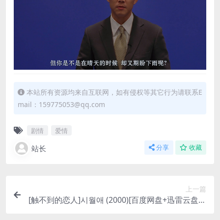
本站所有资源均来自互联网，如有侵权等其它行为请联系E
mail：159775053@qq.com
剧情
爱情
站长
分享
收藏
上一篇
[触不到的恋人]시월애 (2000)[百度网盘+迅雷云盘资
源1080P超清未删减][MP4/6GB][韩语中字]