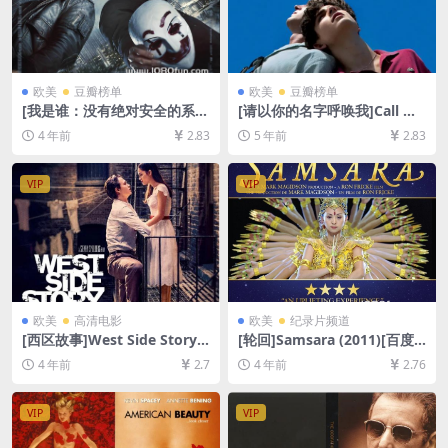
欧美
豆瓣榜单
欧美
豆瓣榜单
[我是谁：没有绝对安全的系
[请以你的名字呼唤我]Call Me
统]Who Am I – Kein System
by Your Name (2017)[百度
4 年前
2.83
5 年前
2.83
ist sicher (2014)[百度网盘
网盘+迅雷云盘资源1080P超
+迅雷云盘资源1080P超清未
清未删减][MP4/8.0GB][中英
删减][MP4/6.6GB][中文字幕]
字幕]【视频文件+防和谐压缩
VIP
VIP
包（含解压密码）】
欧美
高清电影
欧美
纪录片频道
[西区故事]West Side Story
[轮回]Samsara (2011)[百度
(2021)[百度网盘+迅雷云盘资
网盘+迅雷云盘资源1080P超
4 年前
2.7
4 年前
2.76
源1080P超清未删减][MP4/10
清未删减][MP4/6.5GB][无对
GB][中文字幕]
白]
VIP
VIP