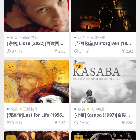
欧美
高清电影
欧美
豆瓣榜单
[亲密]Close (2022)[百度网盘
[不可饶恕]Unforgiven (199
+迅雷云盘资源1080P超清未
2)[百度网盘+夸克网盘1080P
3 年前
2.93
3 年前
2.92
删减][MP4/6GB][中文字幕]
超清未删减资源][网盘在线播
放/下载][MP4/8.4GB][中文字
幕]
VIP
VIP
欧美
豆瓣榜单
欧美
高清电影
[梵高传]Lust for Life (1956)
[小镇]Kasaba (1997)[百度网
[百度网盘+夸克网盘1080P超
盘+夸克网盘1080P超清资源]
3 年前
2.89
3 年前
2.82
清未删减资源][网盘在线播放/
[网盘在线播放/下载][MP4/5.
下载][MP4/8GB][中英字幕]
3GB][中文字幕]
VIP
VIP