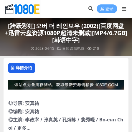
登录
[跨跃彩虹]오버 더 레인보우 (2002)[百度网盘
+迅雷云盘资源1080P超清未删减][MP4/6.7GB]
[韩语中字]
2023-04-15
日韩
高清电影
210
详情介绍
◎导演: 安真祐
◎编剧: 安真祐
◎主演: 李政宰 / 张真英 / 孔炯轸 / 裴秀暻 / Bo-eun Ch
oi / 更多…