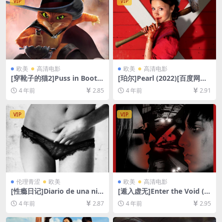
VIP
VIP
载防和谐压缩包（含解压密
码）】
欧美
高清电影
欧美
高清电影
[穿靴子的猫2]Puss in Boots:
[珀尔]Pearl (2022)[百度网盘
The Last Wish (2022)[百度
+迅雷云盘资源1080P超清未
4 年前
2.85
4 年前
2.91
网盘+迅雷云盘资源1080P超
删减][MP4/6.6GB][中英字幕]
清未删减][MP4/6GB][中英字
幕]
VIP
VIP
伦理青涩
欧美
欧美
高清电影
[性瘾日记]Diario de una nin
[遁入虚无]Enter the Void (2
fómana (2008)[百度网盘+迅
009)[百度网盘+迅雷云盘+夸
4 年前
2.87
4 年前
2.95
雷云盘资源1080P超清未删减]
克网盘资源1080P超清未删减]
[MP4/6GB][原声中字]【手机
[MP4/10GB][中文字幕]