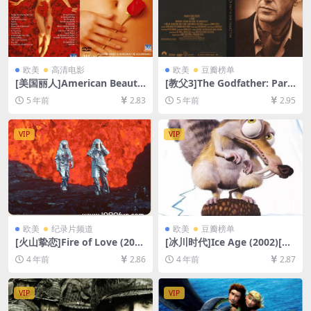
欧美
高清电影
欧美
豆瓣榜单
[美国丽人]American Beauty
[教父3]The Godfather: Part
(1999)[百度网盘+迅雷云盘资
III (1990)[百度网盘+迅雷云盘
5 年前
2.83
5 年前
2.95
源1080P超清未删减][MP4/7.
资源1080P超清未删减][MP4/
8GB][中英字幕]
11GB][中英字幕]
VIP
VIP
欧美
纪录片频道
欧美
豆瓣榜单
[火山挚恋]Fire of Love (202
[冰川时代]Ice Age (2002)[百
2)[百度网盘+迅雷云盘资源10
度网盘+迅雷云盘资源1080P
4 年前
2.86
4 年前
2.87
80P超清未删减][MP4/6GB]
超清未删减][MP4/5.2GB][中
[官方中字]
英字幕]
VIP
VIP