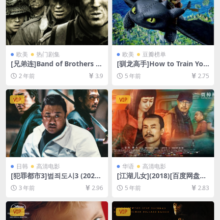
欧美
热门剧集
欧美
豆瓣榜单
[兄弟连]Band of Brothers (2
[驯龙高手]How to Train You
001)[百度网盘+夸克网盘1080
r Dragon (2010)[百度网盘
2 年前
3.9
5 年前
2.75
P超清未删减资源][网盘在线播
+迅雷云盘资源1080P超清未
放/下载][MP4/41GB][中英字
删减][MP4/6.4GB][中英字幕]
幕]
VIP
VIP
日韩
高清电影
华语
高清电影
[犯罪都市3]범죄도시3 (2023)
[江湖儿女](2018)[百度网盘
[百度网盘+迅雷云盘资源1080
+夸克网盘+迅雷云盘资源1080
3 年前
2.96
5 年前
2.83
P超清未删减][MP4/3.6GB][韩
P超清未删减][MP4/6.7GB][中
语中字]
文字幕]
VIP
VIP