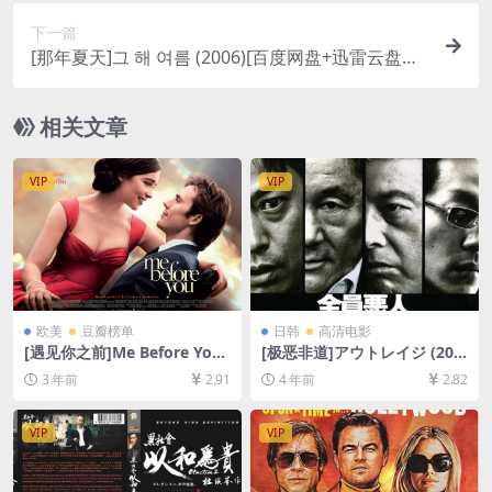
下一篇
[那年夏天]그 해 여름 (2006)[百度网盘+迅雷云盘资
源1080P超清未删减][MP4/6.9GB][韩语中字]
相关文章
VIP
VIP
欧美
豆瓣榜单
日韩
高清电影
[遇见你之前]Me Before You
[极恶非道]アウトレイジ (201
(2016)[百度网盘+夸克网盘10
0)[百度网盘+迅雷云盘资源10
3 年前
2.91
4 年前
2.82
80P超清未删减资源][网盘在
80P超清未删减][MP4/7GB]
线播放/下载][MP4/7.1GB][中
[日语中字]
英字幕]
VIP
VIP