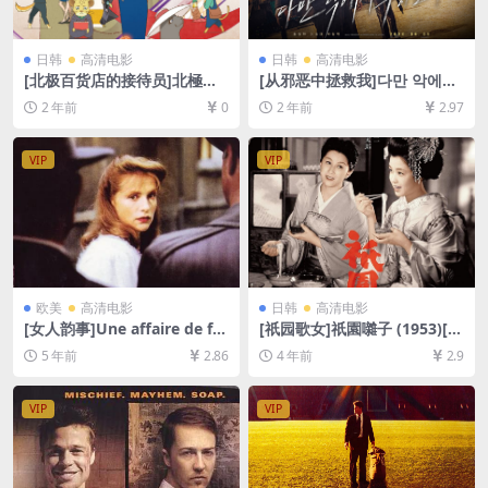
日韩
高清电影
日韩
高清电影
[北极百货店的接待员]北極百
[从邪恶中拯救我]다만 악에서
貨店のコンシェルジュさん (2
구하소서 (2020)[百度网盘+夸
2 年前
0
2 年前
2.97
023)[百度网盘+夸克网盘1080
克网盘1080P超清未删减资源]
P超清未删减资源][网盘在线播
[网盘在线播放/下载][MP4/7.
放/下载][MP4/2.3GB][中文字
3GB][中文字幕]
VIP
VIP
幕]
欧美
高清电影
日韩
高清电影
[女人韵事]Une affaire de fe
[祇园歌女]祇園囃子 (1953)[百
mmes (1988)[百度网盘+迅雷
度网盘+迅雷云盘资源1080P
5 年前
2.86
4 年前
2.9
云盘资源1080P超清未删减]
超清未删减][MP4/3.7GB][中
[MP4/6.9GB][原声中字]
文字幕]
VIP
VIP