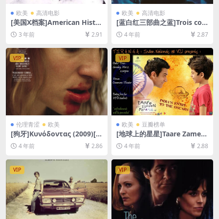
欧美
高清电影
欧美
高清电影
[美国X档案]American Histor
[蓝白红三部曲之蓝]Trois coul
y X (1998)[百度网盘+迅雷云
eurs: Bleu (1993)[百度网盘
3 年前
2.91
4 年前
2.87
盘资源1080P超清未删减][MP
+迅雷云盘资源1080P超清未
4/7GB][中英字幕]
删减][MP4/6.2GB][中文字幕]
VIP
VIP
伦理青涩
欧美
欧美
豆瓣榜单
[狗牙]Κυνόδοντας (2009)[百
[地球上的星星]Taare Zamee
度网盘+夸克网盘1080P超清
n Par (2007)[百度网盘+迅雷
4 年前
2.86
4 年前
2.88
未删减资源][网盘在线播放/下
云盘资源1080P超清未删减]
载][MP4/6.3GB][中文字幕]
[MP4/10GB][中文字幕]
VIP
VIP