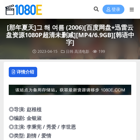
登录
[那年夏天]그 해 여름 (2006)[百度网盘+迅雷云
盘资源1080P超清未删减][MP4/6.9GB][韩语中
字]
2023-04-15
日韩
高清电影
199
详情介绍
◎导演: 赵根植
◎编剧: 金银淑
◎主演: 李秉宪 / 秀爱 / 李世恩
◎类型: 剧情 / 爱情