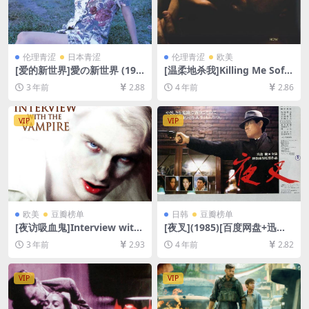
伦理青涩
日本青涩
伦理青涩
欧美
[爱的新世界]愛の新世界 (199
[温柔地杀我]Killing Me Softl
4)[百度网盘+迅雷云盘资源10
y (2002)[百度网盘+迅雷云盘
3 年前
2.88
4 年前
2.86
80P超清未删减][MP4/6.9GB]
资源1080P超清未删减][MP4/
[日语中字][视频文件+防和谐
6GB][中英字幕]
加密压缩包]
VIP
VIP
欧美
豆瓣榜单
日韩
豆瓣榜单
[夜访吸血鬼]Interview with
[夜叉](1985)[百度网盘+迅雷
the Vampire: The Vampire
云盘资源1080P超清未删减]
3 年前
2.93
4 年前
2.82
Chronicles (1994)[百度网盘
[MP4/7.5GB][日语中字]
+夸克网盘1080P超清未删减
资源][网盘在线播放/下载][MP
VIP
VIP
4/7.9GB][中英字幕]