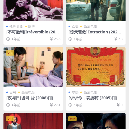
伦理青涩
欧美
欧美
高清电影
[不可撤销]Irréversible (200
[惊天营救]Extraction (2020)
2)[百度网盘+夸克网盘1080P
[百度网盘+迅雷云盘资源1080
3 年前
2.96
3 年前
2.8
超清未删减资源][网盘在线播
P超清未删减][MP4/6.9GB][中
放/下载][MP4/4.9GB][中英字
英字幕]
幕][视频文件+防和谐加密压缩
VIP
包]
日韩
高清电影
华语
高清电影
[夜与日]밤과 낮 (2008)[百度
[求求你，表扬我](2005)[百度
网盘+夸克网盘1080P超清未
网盘+夸克网盘1080P超清未
3 年前
2.81
2 年前
0
删减资源][网盘在线播放/下
删减资源][网盘在线播放/下
载][MP4/9.3GB][中文字幕]
载][MP4/5.4GB][中文字幕]
VIP
VIP