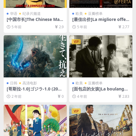
华语
纪录片频道
欧美
豆瓣榜单
[中国市长]The Chinese May
[最佳出价]La migliore offert
or（2015）[百度网盘+夸克网
a (2013)[百度网盘+夸克网盘
5 年前
2.9
5 年前
2.77
盘1080P超清未删减资源][网
+迅雷云盘资源1080P超清未
盘在线播放/下载][MP4/5GB]
删减][MP4/8.6GB][中英字幕]
[中文字幕][视频文件+防和谐
VIP
加密压缩包]
日韩
高清电影
欧美
豆瓣榜单
[哥斯拉-1.0]ゴジラ-1.0 (202
[面包店的女孩]La boulangèr
3)[百度网盘+夸克网盘1080P
e de Monceau (1963)[百度
2 年前
0
4 年前
2.83
超清未删减资源][网盘在线播
网盘+迅雷云盘资源1080P超
放/下载][MP4/7.9GB][中文字
清未删减][MP4/1.2GB][中文
幕]
字幕]
VIP