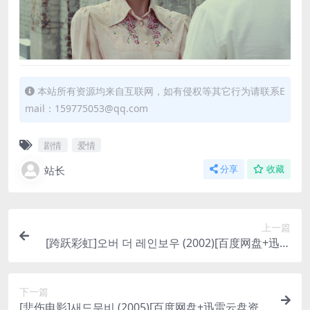
本站所有资源均来自互联网，如有侵权等其它行为请联系E
mail：159775053@qq.com
剧情
爱情
站长
分享
收藏
上一篇
[跨跃彩虹]오버 더 레인보우 (2002)[百度网盘+迅雷
云盘资源1080P超清未删减][MP4/6.7GB][韩语中
字]
下一篇
[悲伤电影]새드무비 (2005)[百度网盘+迅雷云盘资源