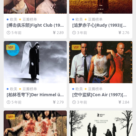
欧美
豆瓣榜单
欧美
豆瓣榜单
[搏击俱乐部]Fight Club (199
[追梦赤子心]Rudy (1993)[百
9)[百度网盘+夸克网盘+迅雷云
度网盘+夸克网盘1080P超清
5 年前
2.89
3 年前
2.76
盘资源1080P超清未删减][MP
未删减资源][网盘在线播放/下
4/8.9GB][中英字幕]
载][MP4/7.1GB][中英字幕]
VIP
VIP
欧美
豆瓣榜单
欧美
豆瓣榜单
[柏林苍穹下]Der Himmel üb
[空中监狱]Con Air (1997)[百
er Berlin (1987)[百度网盘+迅
度网盘+夸克网盘1080P超清
5 年前
2.79
3 年前
2.84
雷云盘资源1080P超清未删减]
未删减资源][网盘在线播放/下
[MP4/7.9GB][原声中字]
载][MP4/7.5GB][中英字幕]
VIP