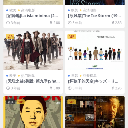
欧美
高清电影
欧美
高清电影
[沼泽地]La isla mínima (201
[冰风暴]The Ice Storm (199
4)[百度网盘+夸克网盘1080P
7)[百度网盘+迅雷云盘资源10
3 年前
2.88
5 年前
2.83
超清未删减资源][网盘在线播
80P超清未删减][MP4/7.1GB]
放/下载][MP4/6.6GB][中文字
[中英字幕]
幕]
VIP
VIP
欧美
热门剧集
日韩
豆瓣榜单
[无耻之徒(美版) 第九季]Sha
[坏孩子的天空]キッズ・リタ
meless Season 9 (2018)[百
ーン (1996)[百度网盘+夸克网
3 年前
5.09
3 年前
2.95
度网盘+夸克网盘1080P超清
盘1080P超清未删减资源][网
未删减资源][网盘在线播放/下
盘在线播放/下载][MP4/6.9G
载][MP4/42GB][中英字幕]
B][中文字幕]
置顶
VIP
VIP