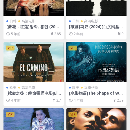
日韩
高清电影
日韩
高清电影
[蔷花，红莲]장화, 홍련 (200
[破墓]파묘 (2024)[百度网盘
3)完整版[百度网盘+迅雷云盘
+夸克网盘1080P超清未删减
5 年前
2.85
2 年前
0
资源1080P超清未删减][MP4/
资源][网盘在线播放/下载][MP
7.1GB][韩语中字]
4/7.8GB][中文字幕]
VIP
VIP
欧美
高清电影
欧美
豆瓣榜单
[续命之徒：绝命毒师电影]El
[水形物语]The Shape of Wat
Camino: A Breaking Bad M
er (2017)[百度网盘+迅雷云盘
4 年前
2.7
4 年前
2.89
ovie (2019)[百度网盘+迅雷云
资源1080P超清未删减][MP4/
盘资源1080P超清未删减][MP
7.9GB][中英字幕]
4/7GB][中英字幕]
VIP
VIP