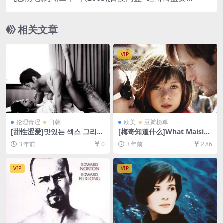
1080P超清未删减][MP4/6GB][韩语中字]
相关文章
VIP
伦理青涩
日韩
欧美
豆瓣榜单
[甜性涩爱]맛있는 섹스 그리고
[梅奇知道什么]What Maisie
사랑 (2003)[百度网盘+夸克网
Knew (2012)[百度网盘+夸克
3 年前
0
3 年前
2.86
盘DVD原盘高清未删减资源]
网盘1080P超清未删减资源]
[网盘下载][MP4/2.8GB][中英
[网盘在线播放/下载][MP4/6.
字幕]【手机/平板无法在线播
3GB][中英字幕]
VIP
VIP
放，请使用电脑下载防和谐压
缩包（含解压密码）】