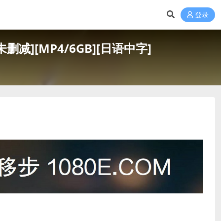
登录
减][MP4/6GB][日语中字]