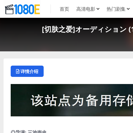
首页
高清电影
热门剧集
[切肤之爱]オーディション (1
详情介绍
◎导演: 三池崇史