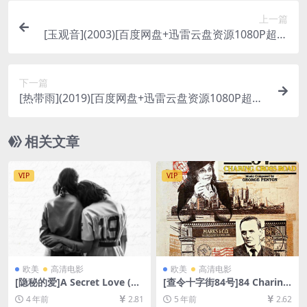
上一篇
[玉观音](2003)[百度网盘+迅雷云盘资源1080P超清
未删减][MP4/5.8GB][中文字幕]
下一篇
[热带雨](2019)[百度网盘+迅雷云盘资源1080P超清
未删减][MP4/6.5GB][中文字幕]
相关文章
VIP
VIP
欧美
高清电影
欧美
高清电影
[隐秘的爱]A Secret Love (20
[查令十字街84号]84 Charing
20)[百度网盘+迅雷云盘资源1
Cross Road (1987)[百度网盘
4 年前
2.81
5 年前
2.62
080P超清未删减][MP4/5.3G
+迅雷云盘资源1080P超清未