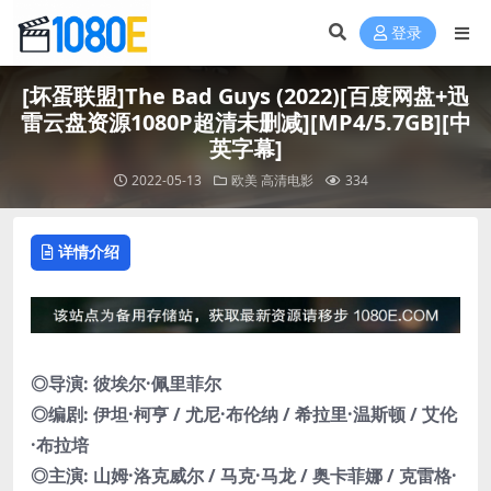
登录
[坏蛋联盟]The Bad Guys (2022)[百度网盘+迅
雷云盘资源1080P超清未删减][MP4/5.7GB][中
英字幕]
2022-05-13
欧美
高清电影
334
详情介绍
◎导演: 彼埃尔·佩里菲尔
◎编剧: 伊坦·柯亨 / 尤尼·布伦纳 / 希拉里·温斯顿 / 艾伦
·布拉培
◎主演: 山姆·洛克威尔 / 马克·马龙 / 奥卡菲娜 / 克雷格·