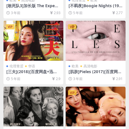
欧美
高清电影
伦理青涩
欧美
[敢死队3]加长版 The Expend
[不羁夜]Boogie Nights (199
ables 3 (2014)[百度网盘+迅
7)[百度网盘+迅雷云盘资源10
3 年前
2.93
5 年前
2.77
雷云盘资源1080P超清未删减]
80P超清未删减][MP4/9.0GB]
[MP4/7.6GB][中英字幕]
[中英字幕]
VIP
VIP
伦理青涩
华语
欧美
高清电影
[三夫](2018)[百度网盘+迅雷
[肌肤]Pieles (2017)[百度网盘
云盘资源1080P超清未删减]
+夸克网盘1080P超清未删减
5 年前
2.9
3 年前
2.91
[MP4/4.7GB][粤语中字]【视
资源][网盘在线播放/下载][MP
频文件+防和谐压缩包（含解
4/1.3GB][中文字幕]
压密码）】
VIP