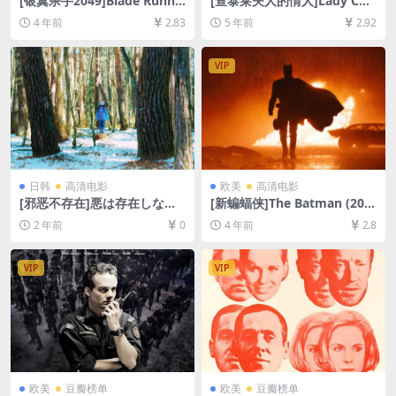
[银翼杀手2049]Blade Runne
[查泰莱夫人的情人]Lady Cha
r 2049 (2017)[百度网盘+迅雷
tterley’s Lover (1981)[百度
4 年前
2.83
5 年前
2.92
云盘资源1080P超清未删减]
网盘+迅雷云盘资源1080P超
[MP4/10GB][中英字幕]
清未删减][MP4/6.4GB][中英
字幕]
VIP
日韩
高清电影
欧美
高清电影
[邪恶不存在]悪は存在しない
[新蝙蝠侠]The Batman (202
(2023)[百度网盘+夸克网盘10
2)[百度网盘+迅雷云盘资源10
2 年前
0
4 年前
2.8
80P超清未删减资源][网盘在
80P超清未删减][MP4/11GB]
线播放/下载][MP4/6.7GB][中
[中英字幕]
文字幕]
VIP
VIP
欧美
豆瓣榜单
欧美
豆瓣榜单