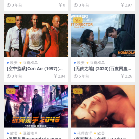
度网盘+夸克网盘1080P超清
023)[百度网盘+夸克网盘1080
3 年前
0
3 年前
2.97
未删减资源][网盘在线播放/下
P超清未删减资源][网盘在线播
载][MP4/8.6GB][中文字幕]
放/下载][MP4/7GB][中英字
幕]
VIP
VIP
欧美
豆瓣榜单
欧美
豆瓣榜单
[空中监狱]Con Air (1997)[百
[无依之地] (2020)[百度网盘
度网盘+夸克网盘1080P超清
+迅雷云盘资源1080P超清未
3 年前
2.84
5 年前
2.26
未删减资源][网盘在线播放/下
删减][MP4/6.4GB][特效中英
载][MP4/7.5GB][中英字幕]
字幕]
VIP
VIP
欧美
豆瓣榜单
伦理青涩
欧美