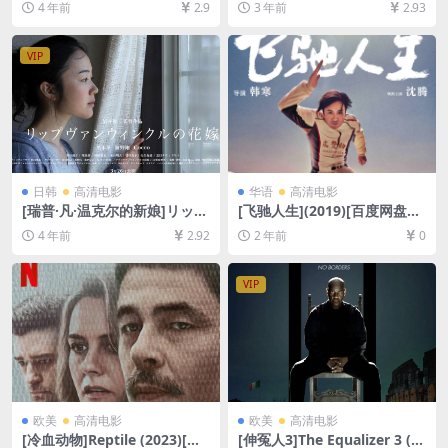
4 年前
2.9
3 年前
2.93
源1080P超清未删减][MP4/3.
删减][MP4/11GB][中文字幕]
7GB][韩语中字]
VIP
日韩
高清电影
华语
高清电影
[瑞普·凡·温克尔的新娘]リップ
[飞驰人生](2019)[百度网盘
ヴァンウィンクルの花嫁 (201
+夸克网盘1080P超清未删减
4 年前
2.92
2 年前
0
6)[百度网盘+夸克网盘+迅雷云
资源][网盘在线播放/下载][MP
盘资源1080P超清未删减][MP
4/6.3GB][中文字幕]
4/11GB][日语中字]
VIP
欧美
高清电影
欧美
高清电影
[冷血动物]Reptile (2023)[百
[伸冤人3]The Equalizer 3 (2