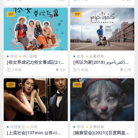
删减][MP4/5.2GB][韩语中字]
盘资源1080P超清未删减][MP
4/8.0GB][中英字幕]
VIP
VIP
华语
热门剧集
欧美
豆瓣榜单
[俗女养成记2]俗女養成記2 (2
[何以为家]كفرناحوم (2018)
021)[百度网盘+迅雷云盘+阿
[百度网盘+迅雷云盘资源1080
3 年前
3.9
5 年前
2.79
里云盘资源1080P超清未删减]
P超清][MP4/8.1GB][中文字
[MP4/15GB][中文字幕]
幕]
VIP
VIP
伦理青涩
日韩
华语
豆瓣榜单
[上流社会]137min 상류사회
[椒麻堂会](2021)[百度网盘
(2018)[百度网盘+迅雷云盘资
+夸克网盘资源1080P超清未