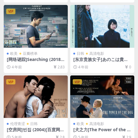
B][中英字幕]
删减][MP4/5.8GB][中英字幕]
VIP
欧美
豆瓣榜单
日韩
高清电影
[网络谜踪]Searching (2018)
[东京贵族女子]あのこは貴族
[百度网盘+迅雷云盘资源1080
(2021)[百度网盘+迅雷云盘资
4 年前
2.83
4 年前
0
P超清未删减][MP4/6GB][中
源1080P超清未删减][MP4/7.
英字幕]
9GB][日语中字]
VIP
VIP
伦理青涩
日韩
欧美
高清电影
[空房间]빈집 (2004)[百度网盘
[犬之力]The Power of the D
+迅雷云盘资源1080P超清未
og (2021)[百度网盘+迅雷云
5 年前
2.8
5 年前
2.9