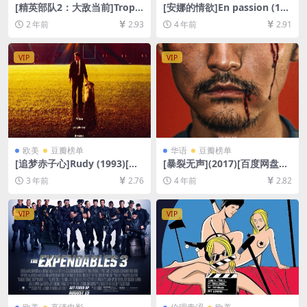
[精英部队2：大敌当前]Tropa
[安娜的情欲]En passion (196
de Elite 2 – O Inimigo Agor
9)[百度网盘+迅雷云盘资源10
2 年前
2.93
4 年前
2.91
a É Outro (2010)[百度网盘
80P超清未删减][MP4/6GB]
+夸克网盘1080P超清未删减
[中文字幕]
资源][网盘在线播放/下载][MP
VIP
VIP
4/7.4GB][中英字幕]
欧美
豆瓣榜单
华语
豆瓣榜单
[追梦赤子心]Rudy (1993)[百
[暴裂无声](2017)[百度网盘
度网盘+夸克网盘1080P超清
+迅雷云盘资源1080P超清未
3 年前
2.76
4 年前
2.82
未删减资源][网盘在线播放/下
删减][MP4/7.5GB][中文字幕]
载][MP4/7.1GB][中英字幕]
VIP
VIP