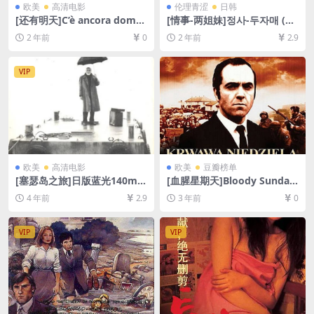
欧美
高清电影
伦理青涩
日韩
[还有明天]C’è ancora doma
[情事-两姐妹]정사-두자매 (20
ni (2023)[百度网盘+夸克网盘
17)[百度网盘+夸克网盘1080P
2 年前
0
2 年前
2.9
1080P超清未删减资源][网盘
超清未删减资源][网盘下载][M
在线播放/下载][MP4/4.3GB]
P4/4.2GB][韩语中字]【手机/
[中英字幕]
平板无法在线播放，请使用电
VIP
脑下载防和谐压缩包（含解压
密码）】
欧美
高清电影
欧美
豆瓣榜单
[塞瑟岛之旅]日版蓝光140min
[血腥星期天]Bloody Sunday
Ταξίδι στα Κύθηρα (1984)
(2002)[百度网盘+夸克网盘10
4 年前
2.9
3 年前
0
[百度网盘+夸克网盘+迅雷云
80P超清未删减资源][网盘在
盘资源1080P超清未删减][MP
线播放/下载][MP4/6.9GB][中
4/8.1GB][原声中字]
文字幕]
VIP
VIP