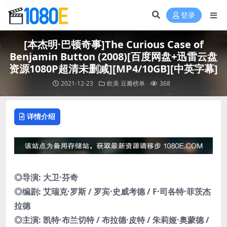
登录
[本杰明·巴顿奇事]The Curious Case of
Benjamin Button (2008)[百度网盘+迅雷云盘
资源1080P超清未删减][MP4/10GB][中英字幕]
2021-12-23
欧美
豆瓣榜单
368
详情介绍
◎导演: 大卫·芬奇
◎编剧: 艾瑞克·罗斯 / 罗宾·史威考德 / F·司各特·菲茨杰
拉德
◎主演: 凯特·布兰切特 / 布拉德·皮特 / 朱莉娅·奥蒙德 /