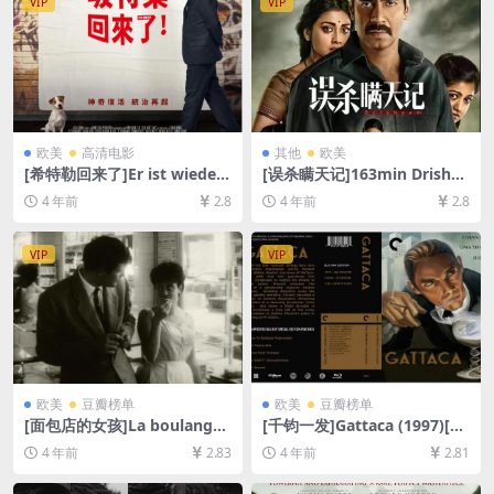
VIP
VIP
欧美
高清电影
其他
欧美
[希特勒回来了]Er ist wieder
[误杀瞒天记]163min Drishya
da (2015)[百度网盘+迅雷云盘
m (2015)[百度网盘+夸克网盘
4 年前
2.8
4 年前
2.8
资源1080P超清未删减][MP4/
+迅雷云盘资源1080P超清未
7.5GB][中文字幕]
删减][MP4/10GB][中英字幕]
VIP
VIP
欧美
豆瓣榜单
欧美
豆瓣榜单
[面包店的女孩]La boulangèr
[千钧一发]Gattaca (1997)[百
e de Monceau (1963)[百度
度网盘+迅雷云盘资源1080P
4 年前
2.83
4 年前
2.81
网盘+迅雷云盘资源1080P超
超清未删减][MP4/6.8GB][中
清未删减][MP4/1.2GB][中文
英字幕]