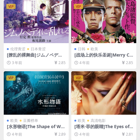
频文件+防和谐压缩包（含解
放，请使用电脑下载防和谐压
VIP
VIP
压密码）】
缩包（含解压密码）】
伦理青涩
日本青涩
日韩
欧美
[撩乱的裸舞曲]ジムノペディ
[战场上的快乐圣诞]Merry Ch
に乱れる (2016)[百度网盘+夸
ristmas Mr. Lawrence (198
3 年前
2.85
4 年前
2.85
克网盘1080P超清未删减资源]
3)[百度网盘+迅雷云盘资源10
[网盘在线播放/下载][MP4/4.
80P超清未删减][MP4/7.6GB]
9GB][日语中字]
[中英字幕]
VIP
VIP
欧美
豆瓣榜单
欧美
高清电影
[水形物语]The Shape of Wat
[塔米·菲的眼睛]The Eyes of T
er (2017)[百度网盘+迅雷云盘
ammy Faye (2021)[百度网盘
4 年前
2.89
4 年前
2.81
资源1080P超清未删减][MP4/
+迅雷云盘资源1080P超清未