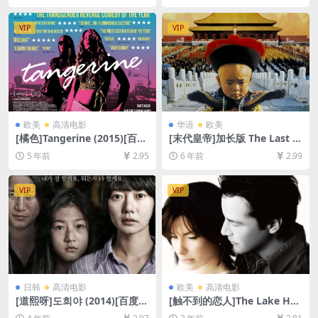
语中字]
放/下载][MP4/24GB][中英字
幕]
VIP
VIP
欧美
高清电影
华语
欧美
[橘色]Tangerine (2015)[百度
[末代皇帝]加长版 The Last E
网盘+迅雷云盘资源1080P超
mperor (1987)[百度网盘+夸
5 年前
2.95
6 年前
2.99
清未删减][MP4/5.5GB][中英
克网盘+迅雷云盘资源1080P
字幕]
超清未删减][MP4/14GB][中
英字幕]
VIP
VIP
日韩
高清电影
欧美
高清电影
[道熙呀]도희야 (2014)[百度网
[触不到的恋人]The Lake Ho
盘+迅雷云盘资源1080P超清
use (2006)[百度网盘+迅雷云