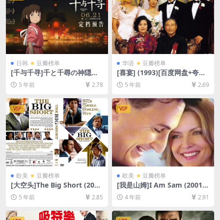
日韩
豆瓣榜单
华语
豆瓣榜单
[千与千寻]千と千尋の神隠し
[喜宴] (1993)[百度网盘+夸克
(2001)[百度网盘+迅雷云盘资
网盘+迅雷云盘资源1080P超
5 年前
2.78
5 年前
2.69
源1080P超清未删减][MP4/8.
清未删减][MP4/5.5GB][原声
1GB][日语中字]
中字]
VIP
VIP
欧美
豆瓣榜单
欧美
豆瓣榜单
[大空头]The Big Short (201
[我是山姆]I Am Sam (2001)
5)[百度网盘+夸克网盘+迅雷云
[百度网盘+迅雷云盘资源1080
5 年前
2.85
4 年前
2.91
盘资源1080P超清未删减][MP
P超清未删减][MP4/8.5GB][中
4/8.2GB][中英字幕]
英字幕]