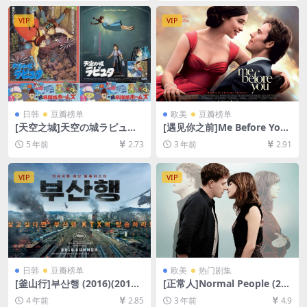
7.9GB][中英字幕]
删减][MP4/8.2GB][中文字幕]
VIP
VIP
日韩
豆瓣榜单
欧美
豆瓣榜单
[天空之城]天空の城ラピュタ
[遇见你之前]Me Before You
(1986)[百度网盘+迅雷云盘资
(2016)[百度网盘+夸克网盘10
5 年前
2.73
3 年前
2.91
源1080P超清未删减][MP4/7.
80P超清未删减资源][网盘在
8GB][日语中字]
线播放/下载][MP4/7.1GB][中
英字幕]
VIP
VIP
日韩
豆瓣榜单
欧美
热门剧集
[釜山行]부산행 (2016)(2012)
[正常人]Normal People (202
[百度网盘+迅雷云盘资源1080
0)[百度网盘+夸克网盘1080P
4 年前
2.85
3 年前
4.9
P超清未删减][MP4/7.6GB][韩
超清未删减资源][网盘在线播