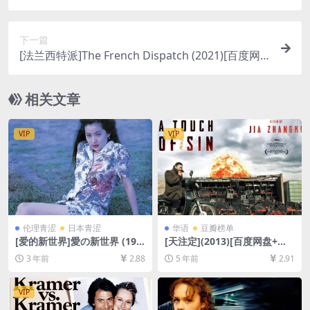
盘+夸克网盘+迅雷云盘资源1080P超清未删减][MP
4/8.7GB][原声中字]
下一篇
[法兰西特派]The French Dispatch (2021)[百度网
盘+迅雷云盘资源1080P超清未删减][MP4/6.7GB]
[原声中字]
相关文章
VIP
VIP
伦理青涩
日本青涩
华语
豆瓣榜单
[爱的新世界]愛の新世界 (199
[天注定](2013)[百度网盘+夸
4)[百度网盘+迅雷云盘资源10
克网盘+迅雷云盘资源1080P
3 年前
2.88
5 年前
2.91
80P超清未删减][MP4/6.9GB]
超清未删减][MP4/8.3GB][原
[日语中字][视频文件+防和谐
声中字]
加密压缩包]
VIP