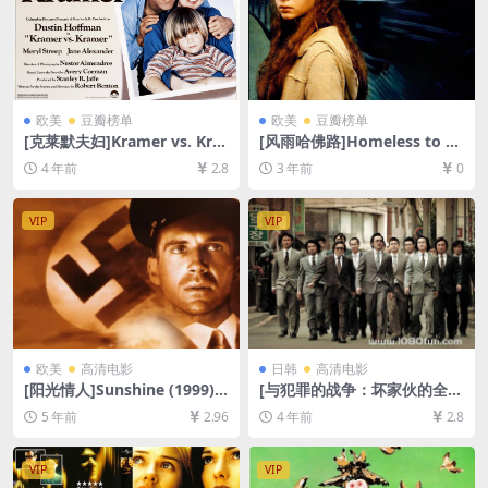
欧美
豆瓣榜单
欧美
豆瓣榜单
[克莱默夫妇]Kramer vs. Kra
[风雨哈佛路]Homeless to H
mer (1979)[百度网盘+迅雷云
arvard: The Liz Murray Stor
4 年前
2.8
3 年前
0
盘资源1080P超清未删减][MP
y (2003)[百度网盘+夸克网盘1
4/6.8GB][中英字幕]
080P超清资源][网盘在线播
放/下载][MP4/5.7GB][中英字
VIP
VIP
幕]
欧美
高清电影
日韩
高清电影
[阳光情人]Sunshine (1999)
[与犯罪的战争：坏家伙的全盛
[百度网盘+迅雷云盘资源1080
时代]범죄와의 전쟁 : 나쁜놈
5 年前
2.96
4 年前
2.8
P超清未删减][MP4/10GB][中
들 전성시대 (2012)[百度网盘
文字幕]
+迅雷云盘资源1080P超清未
删减][MP4/8.7GB][韩语中字]
VIP
VIP