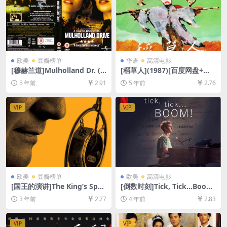
欧美
豆瓣榜单
华语
高清电影
[穆赫兰道]Mulholland Dr. (2
[稻草人](1987)[百度网盘+迅
001)[百度网盘+夸克网盘+迅
雷云盘资源高清未删减][MP4/
5 年前
2.91
5 年前
2.76
雷云盘资源1080P超清未删减]
4.8GB][中英字幕]
[MP4/9.4GB][中英字幕]
VIP
VIP
欧美
豆瓣榜单
欧美
高清电影
[国王的演讲]The King’s Spee
[倒数时刻]Tick, Tick…Boom!
ch (2010)[百度网盘+夸克网盘
(2021)[百度网盘+迅雷云盘资
3 年前
2.77
4 年前
2.83
1080P超清未删减资源][网盘
源1080P超清未删减][MP4/7.
在线播放/下载][MP4/7.5GB]
3GB][中英字幕]
[中英字幕]
VIP
VIP