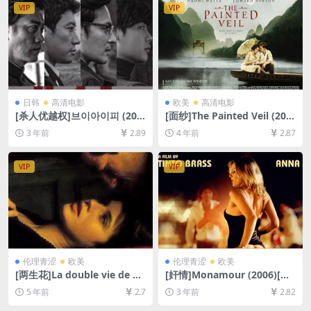
字幕]
VIP
VIP
日韩
高清电影
欧美
高清电影
[杀人优越权]브이아이피 (201
[面纱]The Painted Veil (200
7)[百度网盘+夸克网盘+迅雷云
6)[百度网盘+夸克网盘+迅雷云
3 年前
2.89
4 年前
2.87
盘资源1080P超清未删减][MP
盘资源1080P超清未删减][MP
4/8GB][韩语中字]
4/8GB][中英字幕]
VIP
VIP
伦理青涩
欧美
伦理青涩
欧美
[两生花]La double vie de Vé
[奸情]Monamour (2006)[百
ronique (1991)[百度网盘+迅
度网盘+迅雷云盘资源1080P
5 年前
2.7
3 年前
2.82
雷云盘资源1080P超清未删减]
超清未删减][MP4/5GB][原声
[MP4/5.7GB][原声中字]【视
中字]【手机/平板无法在线播