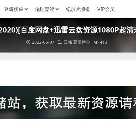
豆瓣榜单
伦理青涩
纪录片频道
VIP会员
020)[百度网盘+迅雷云盘资源1080P超清未删
2022-05-07
日韩
豆瓣榜单
413