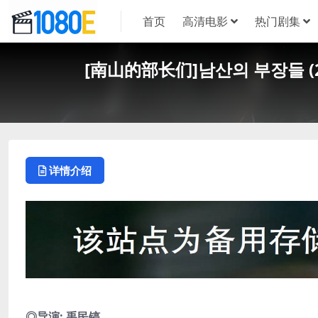
首页
高清电影
热门剧集
[南山的部长们]남산의 부장들 (2
详情介绍
◎导演: 禹民镐