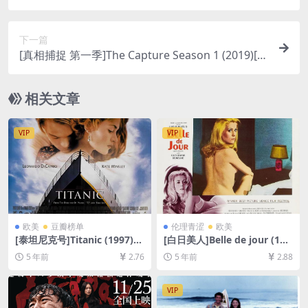
[百度网盘+迅雷云盘+阿里云盘资源1080P超清未删
减][MP4/8GB][中英字幕]
下一篇
[真相捕捉 第一季]The Capture Season 1 (2019)[百
度网盘+迅雷云盘+阿里云盘资源1080P超清未删减]
[MP4/11GB][中英字幕]
相关文章
VIP
VIP
欧美
豆瓣榜单
伦理青涩
欧美
[泰坦尼克号]Titanic (1997)白
[白日美人]Belle de jour (196
星版227min[百度网盘+夸克
7)[百度网盘+迅雷云盘资源10
5 年前
2.76
5 年前
2.88
网盘+迅雷云盘资源1080P超
80P超清未删减][MP4/6.1GB]
清未删减][MP4/12GB][中英
[原声中字]
字幕]
VIP