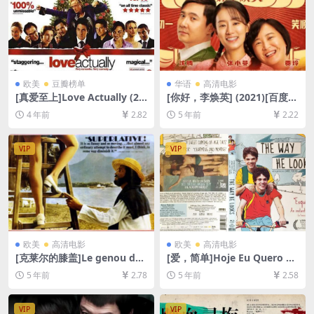
欧美
豆瓣榜单
华语
高清电影
[真爱至上]Love Actually (20
[你好，李焕英] (2021)[百度云
03)[百度网盘+迅雷云盘资源1
网盘资源未删减1080P][MP4/
4 年前
2.82
5 年前
2.22
080P超清未删减][MP4/9.8G
2.3GB][国语中字]
B][中英字幕]
VIP
VIP
欧美
高清电影
欧美
高清电影
[克莱尔的膝盖]Le genou de
[爱，简单]Hoje Eu Quero Vo
Claire (1970)[百度网盘+迅雷
ltar Sozinho (2014)[百度网
5 年前
2.78
5 年前
2.58
云盘资源1080P超清未删减]
盘+迅雷云盘资源1080P超清
[MP4/6.1GB][原声中字]
未删减][MP4/6.0GB][中英字
幕]
VIP
VIP