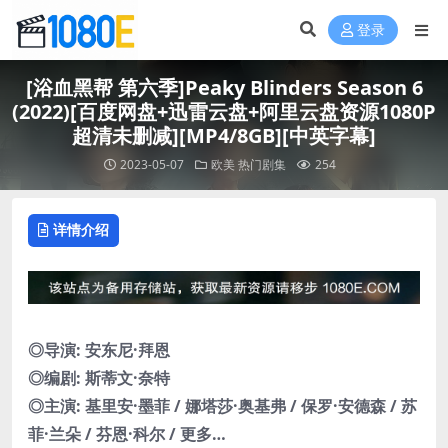
登录
[浴血黑帮 第六季]Peaky Blinders Season 6
(2022)[百度网盘+迅雷云盘+阿里云盘资源1080P
超清未删减][MP4/8GB][中英字幕]
2023-05-07
欧美
热门剧集
254
详情介绍
◎导演: 安东尼·拜恩
◎编剧: 斯蒂文·奈特
◎主演: 基里安·墨菲 / 娜塔莎·奥基弗 / 保罗·安德森 / 苏
菲·兰朵 / 芬恩·科尔 / 更多…