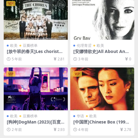
缩包]
VIP
欧美
豆瓣榜单
伦理青涩
欧美
[放牛班的春天]Les choristes
[安娜情欲史]All About Anna
(2004)[百度网盘+迅雷云盘资
(2005)[百度网盘+夸克网盘10
5 年前
2.81
3 年前
0
源1080P超清未删减][MP4/6.
80P超清未删减资源][网盘下
2GB][中文字幕]
载][MKV/2.4GB][中英字幕]
【手机/平板无法在线播放，请
VIP
VIP
使用电脑下载防和谐压缩包
（含解压密码）】
欧美
豆瓣榜单
华语
欧美
[狗神]DogMan (2023)[百度
[中国匣]Chinese Box (1997)
网盘+夸克网盘1080P超清未
[百度网盘+迅雷云盘资源1080
2 年前
2.93
4 年前
2.78
删减资源][网盘在线播放/下
P超清未删减][MP4/6GB][原
载][MP4/7.7GB][中英字幕]
声中字]