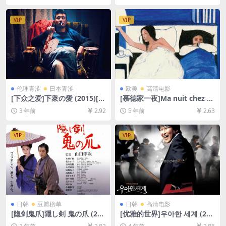
语中字]
B][中文字幕]
VIP
VIP
伦理青涩
日本青涩
欧美
高清电影
[下众之爱]下衆の愛 (2015)[百
[慕德家一夜]Ma nuit chez M
度网盘+迅雷云盘资源1080P
aud (1969)[百度网盘+迅雷云
3 年前
2.92
5 年前
2.63
超清未删减][MP4/2.6GB][中
盘资源1080P超清未删减][MP
文字幕]
4/6.3GB][原声中字]
VIP
VIP
日韩
豆瓣榜单
日韩
高清电影
[隐剑鬼爪]隠し剣 鬼の爪 (200
[优雅的世界]우아한 세계 (200
4)[百度网盘+夸克网盘1080P
7)[百度网盘+迅雷云盘资源10