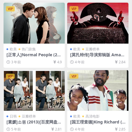
3GB][中文字幕]
9.1GB][中英字幕]
VIP
VIP
欧美
热门剧集
欧美
豆瓣榜单
[正常人]Normal People (202
[莫扎特传]导演剪辑版 Amad
0)[百度网盘+夸克网盘1080P
eus (1984)[百度网盘+迅雷云
3 年前
4.9
4 年前
2.84
超清未删减资源][网盘在线播
盘资源1080P超清未删减][MP
放/下载][MP4/24GB][中英字
4/11GB][中文字幕]
幕]
VIP
VIP
日韩
豆瓣榜单
欧美
高清电影
[素媛]소원 (2013)[百度网盘
[国王理查德]King Richard (2
+夸克网盘+迅雷云盘资源1080
021)[百度网盘+迅雷云盘资源
5 年前
2.81
4 年前
2.85
P超清未删减][MP4/7.7GB][韩
1080P超清未删减][MP4/9.3G