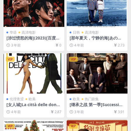
华语
高清电影
日韩
高清电影
[涉过愤怒的海](2023)[百度网
[那年夏天，宁静的海]あの
盘+夸克网盘4K超清资源][网
夏、いちばん静かな海。 (199
3 年前
0
4 年前
2.73
盘在线播放/下载][MKV/5GB]
1)[百度网盘+迅雷云盘资源10
[中英字幕]
80P超清未删减][MP4/6.5GB]
[日语中字]
VIP
VIP
伦理青涩
欧美
欧美
热门剧集
[女人城]La città delle donne
[继承之战 第一季]Succession
(1980)[百度网盘+迅雷云盘资
Season 1 (2018)[百度网盘
4 年前
2.87
3 年前
3.91
源1080P超清未删减][MP4/8.
+夸克网盘资源1080P超清未
8GB][中文字幕]
删减][MP4/28GB][中英字幕]
VIP
VIP