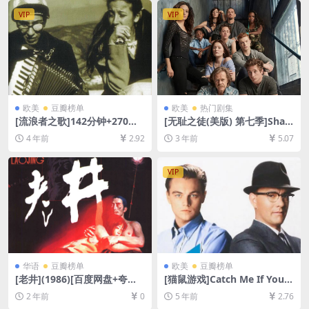
VIP
VIP
欧美
豆瓣榜单
欧美
热门剧集
[流浪者之歌]142分钟+270分
[无耻之徒(美版) 第七季]Sha
钟双版本 Дом за вешање
meless Season 7 (2016)[百
4 年前
2.92
3 年前
5.07
(1988)[百度网盘+迅雷云盘资
度网盘+夸克网盘1080P超清
源1080P&DVD未删减][MP4/
未删减资源][网盘在线播放/下
8.7GB+2.8GB][中文字幕]
载][MP4/36GB][中英字幕]
VIP
华语
豆瓣榜单
欧美
豆瓣榜单
[老井](1986)[百度网盘+夸克
[猫鼠游戏]Catch Me If You C
网盘1080P超清未删减资源]
an (2002)[百度网盘+迅雷云盘
2 年前
0
5 年前
2.76
[网盘在线播放/下载][MP4/8.
资源1080P超清未删减][MP4/