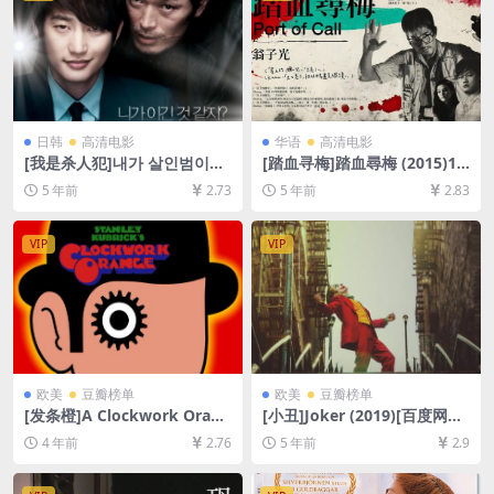
日韩
高清电影
华语
高清电影
[我是杀人犯]내가 살인범이다
[踏血寻梅]踏血尋梅 (2015)12
(2012)[百度网盘+迅雷云盘资
0min[百度网盘+夸克网盘+迅
5 年前
2.73
5 年前
2.83
源1080P超清未删减][MP4/7.
雷云盘资源1080P超清未删减]
7GB][韩语中字]
[MP4/7.6GB][粤语中字]
VIP
VIP
欧美
豆瓣榜单
欧美
豆瓣榜单
[发条橙]A Clockwork Orang
[小丑]Joker (2019)[百度网盘
e (1971)[百度网盘+迅雷云盘
+迅雷云盘资源1080P超清未
4 年前
2.76
5 年前
2.9
资源1080P超清未删减][MP4/
删减][MP4/7.7GB][中英字幕]
8.7GB][中英字幕]