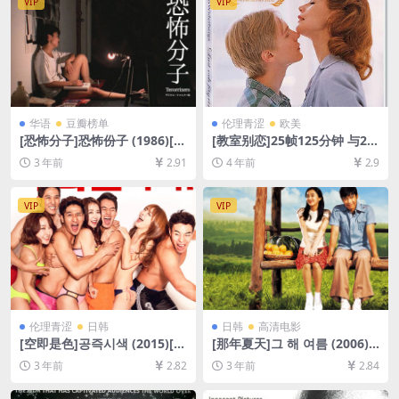
VIP
VIP
华语
豆瓣榜单
伦理青涩
欧美
[恐怖分子]恐怖份子 (1986)[百
[教室别恋]25帧125分钟 与24
度网盘+夸克网盘+迅雷云盘资
帧130 分钟版本一致 Lust oc
3 年前
2.91
4 年前
2.9
源1080P超清未删减][MP4/6
h fägring stor (1995)[百度网
GB][中文字幕]
盘+迅雷云盘资源1080P超清
未删减][MP4/GB][中英字幕]
VIP
VIP
伦理青涩
日韩
日韩
高清电影
[空即是色]공즉시색 (2015)[百
[那年夏天]그 해 여름 (2006)
度网盘+夸克网盘资源1080P
[百度网盘+迅雷云盘资源1080
3 年前
2.82
3 年前
2.84
超清未删减][MP4/5GB][韩语
P超清未删减][MP4/6.9GB][韩
中字][视频文件+防和谐加密压
语中字]