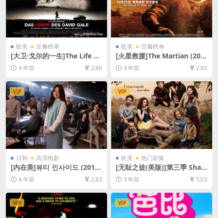
欧美
豆瓣榜单
欧美
豆瓣榜单
[大卫·戈尔的一生]The Life of
[火星救援]The Martian (201
David Gale (2003)[百度网盘
5)[百度网盘+迅雷云盘资源10
4 年前
2.86
4 年前
2.92
+夸克网盘+迅雷云盘资源1080
80P超清未删减][MP4/10GB]
P超清未删减][MP4/8GB][中
[中英字幕]
英字幕]
VIP
VIP
日韩
高清电影
欧美
热门剧集
[内在美]뷰티 인사이드 (2015)
[无耻之徒(美版)]第三季 Sha
[百度网盘+迅雷云盘资源1080
meless Season 3 (2013)[百
4 年前
2.83
3 年前
5.03
P超清未删减][MP4/8GB][韩
度网盘+夸克网盘1080P超清
语中字]
未删减资源][网盘在线播放/下
载][MP4/41GB][中英字幕]
VIP
VIP