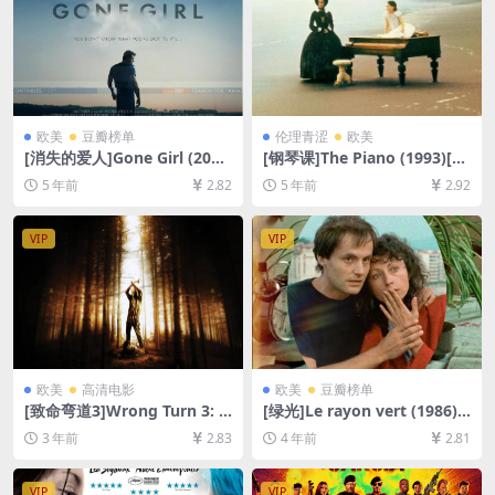
欧美
豆瓣榜单
伦理青涩
欧美
[消失的爱人]Gone Girl (201
[钢琴课]The Piano (1993)[百
4)[百度网盘+迅雷云盘资源10
度网盘+迅雷云盘资源1080P
5 年前
2.82
5 年前
2.92
80P超清未删减][MP4/9.5GB]
超清未删减][MP4/6.7GB][中
[中英字幕]
英字幕]【视频文件+防和谐压
缩包（含解压密码）】
VIP
VIP
欧美
高清电影
欧美
豆瓣榜单
[致命弯道3]Wrong Turn 3: L
[绿光]Le rayon vert (1986)
eft for Dead (2009)[百度网
[百度网盘+迅雷云盘资源1080
3 年前
2.83
4 年前
2.81
盘+迅雷云盘资源1080P超清
P超清未删减][MP4/5GB][中
未删减][MP4/6GB][中英字幕]
文字幕]
VIP
VIP