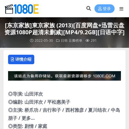
登录
[东京家族]東京家族 (2013)[百度网盘+迅雷云盘
资源1080P超清未删减][MP4/9.2GB][日语中字]
2022-05-30
日韩
豆瓣榜单
291
详情介绍
◎导演: 山田洋次
◎编剧: 山田洋次 / 平松惠美子
◎主演: 桥爪功 / 吉行和子 / 西村雅彦 / 夏川结衣 / 中岛
朋子 / 更多…
◎类型: 剧情 / 家庭