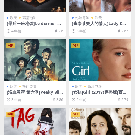
欧美
高清电影
伦理青涩
欧美
[最后一班地铁]Le dernier m
[查泰莱夫人的情人]Lady Cha
étro (1980)[百度网盘+迅雷云
tterley’s Lover (2022)[百度
4 年前
2.8
3 年前
2.83
盘资源1080P超清未删减][MP
网盘+迅雷云盘资源1080P超
4/8.6GB][中文字幕]
清未删减][MP4/7.6GB][中英
字幕]
VIP
VIP
欧美
热门剧集
欧美
高清电影
[浴血黑帮 第六季]Peaky Blin
[女孩]Girl (2018)完整版[百度
ders Season 6 (2022)[百度网
网盘+迅雷云盘资源1080P超
3 年前
3.86
5 年前
2.79
盘+迅雷云盘+阿里云盘资源10
清未删减][MP4/5.1GB][原声
80P超清未删减][MP4/8GB]
中字]
[中英字幕]
VIP
VIP