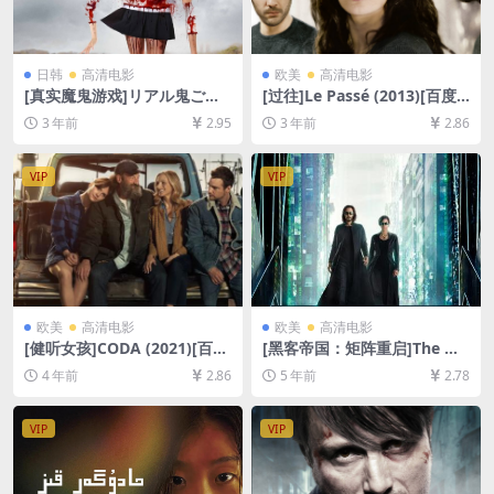
日韩
高清电影
欧美
高清电影
[真实魔鬼游戏]リアル鬼ごっ
[过往]Le Passé (2013)[百度
こ (2015)[百度网盘+夸克网盘
网盘+夸克网盘1080P超清未
3 年前
2.95
3 年前
2.86
1080P超清未删减资源][网盘
删减资源][网盘在线播放/下
在线播放/下载][MP4/5.3GB]
载][MP4/7.8GB][中文字幕]
[日语中字]
VIP
VIP
欧美
高清电影
欧美
高清电影
[健听女孩]CODA (2021)[百度
[黑客帝国：矩阵重启]The Ma
网盘+迅雷云盘资源1080P超
trix Resurrections (2021)[百
4 年前
2.86
5 年前
2.78
清未删减][MP4/7.5GB][中英
度网盘+迅雷云盘资源1080P
字幕]
超清未删减][MP4/9.6GB][中
英字幕]
VIP
VIP