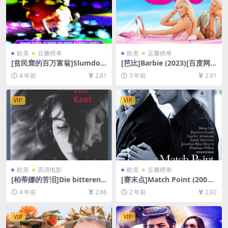
欧美
豆瓣榜单
欧美
豆瓣榜单
[贫民窟的百万富翁]Slumdog
[芭比]Barbie (2023)[百度网
Millionaire (2008)[百度网盘
盘+夸克网盘1080P超清未删
4 年前
2.81
3 年前
2.91
+迅雷云盘资源1080P超清未
减资源][网盘在线播放/下载]
删减][MP4/7.7GB][中英字幕]
[MP4/7.2GB][中英字幕]
VIP
VIP
欧美
高清电影
欧美
豆瓣榜单
[柏蒂娜的苦泪]Die bitteren T
[赛末点]Match Point (2005)
ränen der Petra von Kant
[百度网盘+夸克网盘1080P超
4 年前
2.86
2 年前
2.92
(1972)[百度网盘+夸克网盘资
清未删减资源][网盘在线播放/
源1080P超清未删减][MP4/8
下载][MP4/8GB][中英字幕]
GB][中文字幕]
VIP
VIP