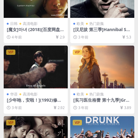
日韩
高清电影
欧美
热门剧集
[魔女]마녀 (2018)[百度网盘
[汉尼拔 第三季]Hannibal Sea
+迅雷云盘资源1080P超清未
son 3 (2015)[百度网盘+迅雷
4 年前
2.9
3 年前
5.3
删减][MP4/7.9GB][韩语中字]
云盘+阿里云盘资源1080P超
清未删减][MP4/14GB][中英
字幕]
VIP
VIP
华语
高清电影
欧美
热门剧集
[少年吔，安啦！](1992)修复
[实习医生格蕾 第十九季]Gre
版[百度网盘+迅雷云盘资源10
y’s Anatomy Season 19 (20
3 年前
2.92
3 年前
3.89
80P超清未删减][MP4/6GB]
22)[百度网盘+夸克网盘1080P
[中文字幕]
超清未删减资源][网盘在线播
放/下载][MP4/35GB][奈飞官
VIP
VIP
方中字]