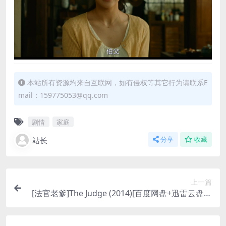
本站所有资源均来自互联网，如有侵权等其它行为请联系E
mail：159775053@qq.com
剧情
家庭
站长
分享
收藏
上一篇
[法官老爹]The Judge (2014)[百度网盘+迅雷云盘资
源1080P超清未删减][MP4/8.8GB][中英字幕]