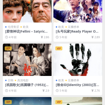
伦理青涩
欧美
欧美
豆瓣榜单
[爱情神话]Fellini – Satyricon
[头号玩家]Ready Player One
(1969)[百度网盘+迅雷云盘资
(2018)[百度网盘+迅雷云盘资
4 年前
2.86
5 年前
2.89
源1080P超清未删减][MP4/8.
源1080P超清未删减][MP4/8.
2GB][中文字幕]
7GB][中英特效字幕]
VIP
VIP
日韩
高清电影
欧美
豆瓣榜单
[祇园歌女]祇園囃子 (1953)[百
[致命ID]Identity (2003)[百度
度网盘+迅雷云盘资源1080P
网盘+迅雷云盘资源1080P超
4 年前
2.9
5 年前
2.76
超清未删减][MP4/3.7GB][中
清未删减][MP4/5.7GB][中英
文字幕]
字幕]
VIP
VIP