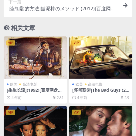
下一篇
[盗钥匙的方法]鍵泥棒のメソッド (2012)[百度网盘
+迅雷云盘资源1080P超清未删减][MP4/8GB][日语
中字]
相关文章
VIP
VIP
欧美
高清电影
欧美
高清电影
[生生长流](1992)[百度网盘
[坏蛋联盟]The Bad Guys (20
+迅雷云盘资源1080P超清未
22)[百度网盘+迅雷云盘资源1
4 年前
2.81
4 年前
2.9
删减][MP4/5.9GB][中文字幕]
080P超清未删减][MP4/5.7G
B][中英字幕]
VIP
VIP