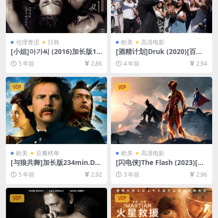
伦理青涩
日韩
欧美
高清电影
[小姐]아가씨 (2016)加长版16
[酒精计划]Druk (2020)[百度
8min[百度网盘+夸克网盘+迅
网盘+迅雷云盘资源1080P超
5 年前
2.86
4 年前
2.94
雷云盘资源1080P超清][MP4/
清未删减][MP4/8GB][中英字
10GB][韩语中字]【视频文件
幕]
+防和谐压缩包（含解压密
VIP
VIP
码）】
欧美
豆瓣榜单
欧美
高清电影
[与狼共舞]加长版234min.Da
[闪电侠]The Flash (2023)[百
nces with Wolves (1990)[百
度网盘+迅雷云盘资源1080P
5 年前
2.92
3 年前
2.96
度网盘+迅雷云盘资源1080P
超清未删减][MP4/9GB][中英
超清未删减][MP4/15GB][中
字幕]
英字幕]
VIP
VIP