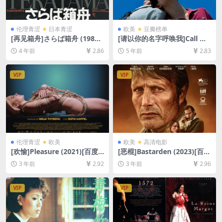
伦理青涩
日本青涩
欧美
豆瓣榜单
[再见箱舟]さらば箱舟 (1984)
[请以你的名字呼唤我]Call Me
[百度网盘+迅雷云盘资源1080
by Your Name (2017)[百度
4 年前
2.86
5 年前
2.83
P超清未删减][MP4/7.8GB][日
网盘+迅雷云盘资源1080P超
语中字]【视频文件+防和谐压
清未删减][MP4/8.0GB][中英
缩包（含解压密码）】
字幕]【视频文件+防和谐压缩
VIP
VIP
包（含解压密码）】
伦理青涩
欧美
欧美
高清电影
[欢愉]Pleasure (2021)[百度
[恶棍]Bastarden (2023)[百度
网盘+夸克网盘1080P超清未
网盘+夸克网盘1080P超清未
3 年前
2.92
3 年前
2.96
删减资源][网盘下载][MP4/6.7
删减资源][网盘在线播放/下
GB][中英字幕]【手机/平板无
载][MP4/8GB][中文字幕]
法在线播放，请使用电脑下载
VIP
VIP
防和谐压缩包（含解压密
码）】