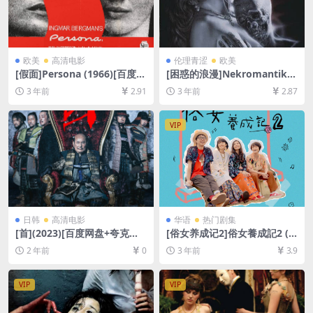
欧美
高清电影
伦理青涩
欧美
[假面]Persona (1966)[百度网
[困惑的浪漫]Nekromantik
盘+迅雷云盘资源1080P超清
(1988)[百度网盘+夸克网盘10
3 年前
2.91
3 年前
2.87
未删减][MP4/5GB][中文字幕]
80P超清未删减资源][网盘在
线播放/下载][MP4/4.5GB][中
文字幕]
VIP
日韩
高清电影
华语
热门剧集
[首](2023)[百度网盘+夸克网
[俗女养成记2]俗女養成記2 (2
盘1080P超清未删减资源][网
021)[百度网盘+迅雷云盘+阿
2 年前
0
3 年前
3.9
盘在线播放/下载][MP4/5.3G
里云盘资源1080P超清未删减]
B][中文字幕]
[MP4/15GB][中文字幕]
VIP
VIP