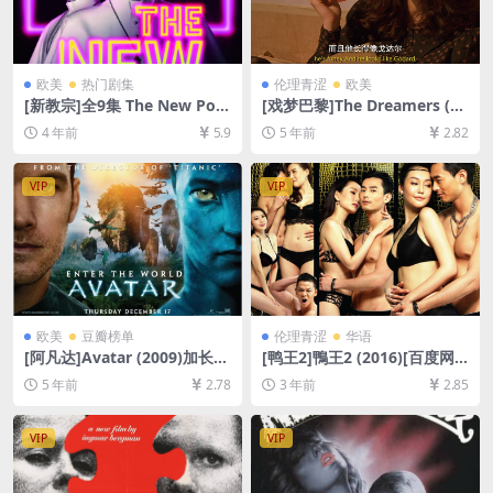
欧美
热门剧集
伦理青涩
欧美
[新教宗]全9集 The New Pop
[戏梦巴黎]The Dreamers (20
e (2020)[百度网盘+迅雷云盘
03)[百度网盘+迅雷云盘资源未
4 年前
5.9
5 年前
2.82
资源1080P超清未删减][MP4/
删减1080P超清][MP4/6.5GB]
27GB][中英字幕]
[中英字幕]【手机在线无法观
看，请下载防和谐压缩包（含
VIP
VIP
解压密码）】
欧美
豆瓣榜单
伦理青涩
华语
[阿凡达]Avatar (2009)加长版
[鸭王2]鴨王2 (2016)[百度网
[百度网盘+迅雷云盘资源1080
盘+夸克网盘1080P超清未删
5 年前
2.78
3 年前
2.85
P超清未删减][MP4/13GB][中
减资源][网盘在线播放/下载]
英字幕]
[MP4/6GB][粤语中字]
VIP
VIP