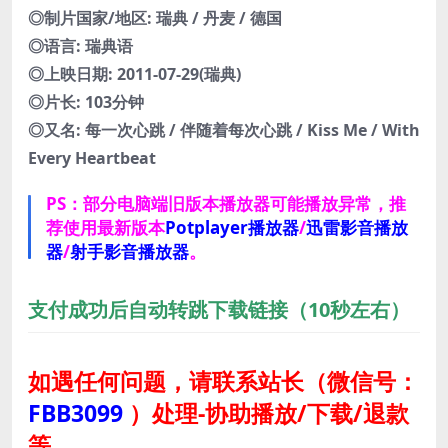
◎制片国家/地区: 瑞典 / 丹麦 / 德国
◎语言: 瑞典语
◎上映日期: 2011-07-29(瑞典)
◎片长: 103分钟
◎又名: 每一次心跳 / 伴随着每次心跳 / Kiss Me / With
Every Heartbeat
PS：部分电脑端旧版本播放器可能播放异常，推
荐使用最新版本
Potplayer播放器
/
迅雷影音播放
器
/
射手影音播放器
。
支付成功后自动转跳下载链接（10秒左右）
如遇任何问题，请联系站长
（微信号：
FBB3099
）
处理-协助播放/下载/退款
等。