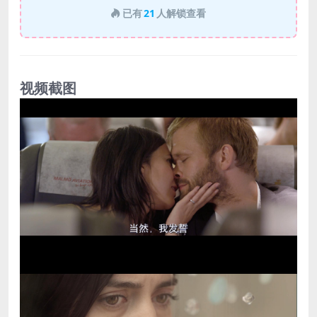
已有
21
人解锁查看
视频截图