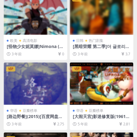
欧美
高清电影
日韩
热门剧集
[怪物少女妮莫娜]Nimona (20
[黑暗荣耀 第二季]더 글로리2
23)[百度网盘+迅雷云盘资源1
(2023)[百度网盘+迅雷云盘资
3 年前
0
3 年前
3.7
080P超清未删减][MP4/2GB]
源1080P超清未删减][MP4/26
[中英字幕]
GB][韩语中字]
VIP
VIP
华语
豆瓣榜单
华语
豆瓣榜单
[路边野餐](2015)[百度网盘
[大闹天宫]影迷修复版(1961)
+夸克网盘1080P超清未删减
[百度网盘+迅雷云盘资源DVD
3 年前
2.75
5 年前
2.81
资源][网盘在线播放/下载][MP
高清未删减][MP4/1.1GB][中
4/6.9GB][中文字幕]
文字幕]