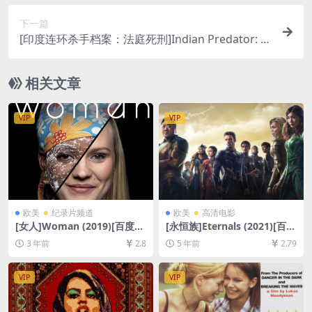
下一篇
[印度连环杀手档案：法庭死刑]Indian Predator: M
urder in a Courtroom (2022)[百度网盘+迅雷云盘
资源1080P超清未删减][MP4/1.9GB][中文字幕]
相关文章
VIP
VIP
欧美
纪录片频道
欧美
高清电影
[女人]Woman (2019)[百度网
[永恒族]Eternals (2021)[百度
盘+夸克网盘1080P超清未删
网盘+迅雷云盘资源1080P超
3 年前
2.8
5 年前
2.79
减资源][网盘在线播放/下载]
清未删减][MP4/10GB][中文
[MP4/3.9GB][中文字幕]
字幕]
VIP
VIP