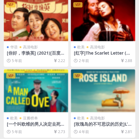
VIP
VIP
华语
高清电影
欧美
高清电影
[你好，李焕英] (2021)[百度云
[红字]The Scarlet Letter (19
网盘资源未删减1080P][MP4/
95)[百度网盘+夸克网盘1080P
5 年前
2.22
2 年前
2.88
2.3GB][国语中字]
超清未删减资源][网盘在线播
放/下载][MP4/8.8GB][中文字
幕]
VIP
VIP
欧美
豆瓣榜单
欧美
高清电影
[一个叫欧维的男人决定去死]E
[玫瑰岛的不可思议的历史]L’in
n man som heter Ove (201
credibile storia dell’isola de
5 年前
2.73
4 年前
2.81
5)[百度网盘+迅雷云盘资源10
lle rose (2020)[百度网盘+迅
80P超清未删减][MP4/7.4GB]
雷云盘资源1080P超清未删减]