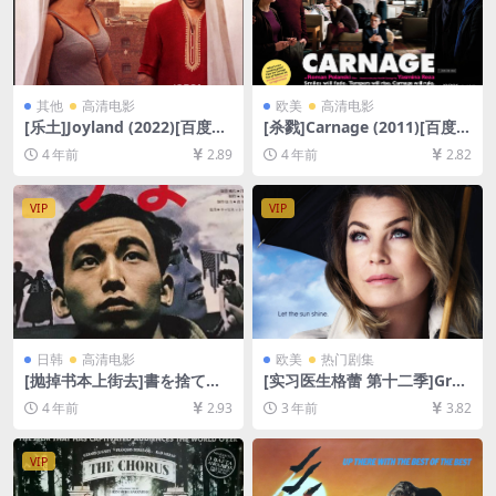
其他
高清电影
欧美
高清电影
[乐土]Joyland (2022)[百度网
[杀戮]Carnage (2011)[百度网
盘+迅雷云盘资源1080P超清
盘+迅雷云盘资源1080P超清
4 年前
2.89
4 年前
2.82
未删减][MP4/8GB][中文字幕]
未删减][MP4/4.7GB][中英字
幕]
VIP
VIP
日韩
高清电影
欧美
热门剧集
[抛掉书本上街去]書を捨てよ
[实习医生格蕾 第十二季]Gre
町へ出よう (1971)[百度网盘
y’s Anatomy Season 12 (20
4 年前
2.93
3 年前
3.82
+迅雷云盘资源1080P超清未
15)[百度网盘+夸克网盘1080P
删减][MP4/8.7GB][日语中字]
超清未删减资源][网盘在线播
放/下载][MP4/66GB][奈飞官
VIP
方中字]