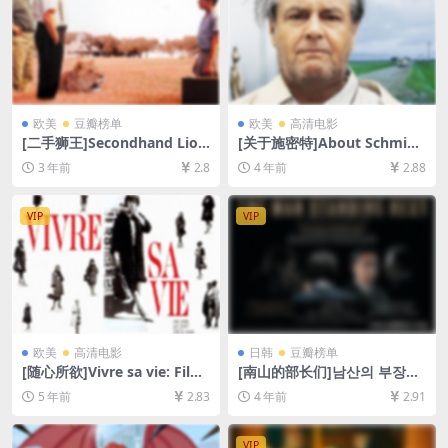
欧美
豆瓣榜单
欧美
高清电影
[二手狮王]Secondhand Lion
[关于施密特]About Schmidt
s (2003)[百度网盘+夸克网盘1
(2002)[百度网盘+迅雷云盘资
3 年前
2.8
4 年前
2.88
080P超清未删减资源][网盘在
源1080P超清未删减][MP4/7.
线播放/下载][MP4/6.9GB][中
6GB][中英字幕]
英字幕]
VIP
VIP
欧美
高清电影
日韩
豆瓣榜单
[随心所欲]Vivre sa vie: Film
[南山的部长们]남산의 부장들
en douze tableaux (1962)
(2020)[百度网盘+迅雷云盘资
5 年前
2.83
4 年前
2.91
[百度网盘+迅雷云盘资源1080
源1080P超清未删减][MP4/7.
P超清未删减][MP4/5.3GB][中
2GB][韩语中字]
英字幕]
VIP