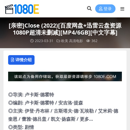
登录
[亲密]Close (2022)[百度网盘+迅雷云盘资源
1080P超清未删减][MP4/6GB][中文字幕]
2023-03-31
欧美
高清电影
362
详情介绍
◎导演: 卢卡斯·德霍特
◎编剧: 卢卡斯·德霍特 / 安吉洛·提森
◎主演: 伊登·丹布林 / 古斯塔夫·德·瓦埃勒 / 艾米莉·德
奎恩 / 蕾雅·德吕盖 / 凯文·扬森斯 / 更多…
◎类型: 剧情