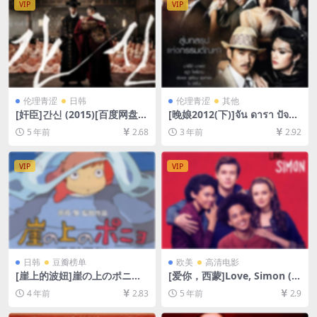
VIP
VIP
伦理青涩
日韩
伦理青涩
其他
[奸臣]간신 (2015)[百度网盘
[晚娘2012(下)]จัน ดารา ปัจฉิ
+迅雷云盘资源1080P超清][M
มบท (2013)[百度网盘+迅雷云
5 年前
2.68
3 年前
2.92
P4/8.4GB][韩语中字]【视频
盘资源1080P超清未删减][MP
文件+防和谐压缩包（含解压
4/9GB][中英字幕]
密码）】
VIP
VIP
日韩
豆瓣榜单
欧美
高清电影
[崖上的波妞]崖の上のポニョ
[爱你，西蒙]Love, Simon (2
(2008)[百度网盘+迅雷云盘资
018)[百度网盘+迅雷云盘资源
4 年前
2.83
5 年前
2.9
源1080P超清未删减][MP4/5.
1080P超清未删减][MP4/7.0G
3GB][日语中字]
B][中英字幕]