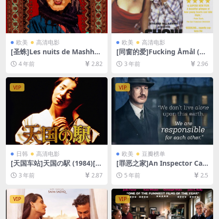
欧美
高清电影
欧美
高清电影
[圣蛛]Les nuits de Mashhad
[同窗的爱]Fucking Åmål (19
(2022)[百度网盘+迅雷云盘资
98)[百度网盘+夸克网盘1080P
4 年前
2.82
3 年前
2.96
源1080P超清未删减][MP4/7.
超清未删减资源][网盘在线播
6GB][中英字幕]
放/下载][MP4/5.4GB][中文字
幕]
VIP
VIP
日韩
高清电影
欧美
豆瓣榜单
[天国车站]天国の駅 (1984)[百
[罪恶之家]An Inspector Call
度网盘+夸克网盘1080P超清
s (2015)[百度网盘+迅雷云盘
3 年前
2.87
5 年前
2.5
未删减资源][网盘在线播放/下
资源1080P超清未删减][MP4/
载][MP4/8.4GB][日语中字]
5.4GB][中英字幕]
VIP
VIP