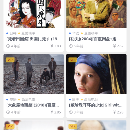
日韩
豆瓣榜单
华语
豆瓣榜单
[死者田园祭]田園に死す (197
[功夫](2004)[百度网盘+迅雷
4)[百度网盘+迅雷云盘资源10
云盘资源1080P超清未删减]
4 年前
2.83
5 年前
2.82
80P超清][MP4/6.2GB][日语
[MP4/6.4GB][粤语中字]
中字]
VIP
VIP
华语
高清电影
欧美
高清电影
[大象席地而坐](2018)[百度网
[戴珍珠耳环的少女]Girl with
盘+夸克网盘+迅雷云盘资源10
a Pearl Earring (2003)[百度
4 年前
2.85
3 年前
2.98
80P超清未删减][MP4/14GB]
网盘+夸克网盘1080P超清未
[中文字幕]
删减资源][网盘在线播放/下
载][MP4/6.2GB][中英字幕]
VIP
VIP