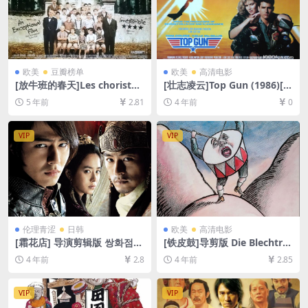
欧美
豆瓣榜单
欧美
高清电影
[放牛班的春天]Les choristes
[壮志凌云]Top Gun (1986)[百
(2004)[百度网盘+迅雷云盘资
度网盘+迅雷云盘资源1080P
5 年前
2.81
4 年前
0
源1080P超清未删减][MP4/6.
超清未删减][MP4/6.8GB][中
2GB][中文字幕]
英字幕]
VIP
VIP
伦理青涩
日韩
欧美
高清电影
[霜花店] 导演剪辑版 쌍화점
[铁皮鼓]导剪版 Die Blechtro
(2008)[百度网盘+迅雷云盘资
mmel (1979)[百度网盘+迅雷
4 年前
2.8
4 年前
2.85
源1080P超清未删减][MP4/9
云盘资源1080P超清未删减]
GB][韩语中字]
[MP4/10GB][中文字幕]
VIP
VIP