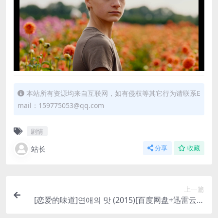
本站所有资源均来自互联网，如有侵权等其它行为请联系E
mail：159775053@qq.com
剧情
站长
分享
收藏
上一篇
[恋爱的味道]연애의 맛 (2015)[百度网盘+迅雷云盘
资源1080P超清未删减][MP4/6GB][韩语中字]