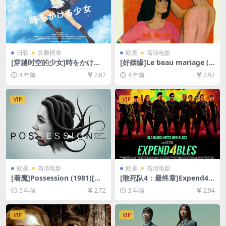
日韩
豆瓣榜单
欧美
高清电影
[穿越时空的少女]時をかける
[好姻缘]Le beau mariage (1
少女 (2006)[百度网盘+迅雷云
982)[百度网盘+迅雷云盘资源
4 年前
2.87
4 年前
2.92
盘资源1080P超清未删减][MP
1080P超清未删减][MP4/6G
4/5.6GB][日语中字]
B][中文字幕]
VIP
VIP
欧美
高清电影
欧美
高清电影
[着魔]Possession (1981)[百
[敢死队4：最终章]Expend4bl
度网盘+夸克网盘+迅雷云盘资
es (2023)[百度网盘+夸克网盘
5 年前
2.72
3 年前
2.94
源1080P超清未删减][MP4/6.
1080P超清未删减资源][网盘
3GB][原声中字]
在线播放/下载][MP4/5GB][中
英字幕]
VIP
VIP