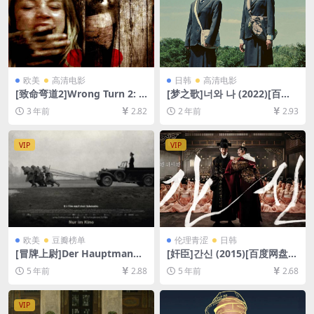
欧美
高清电影
日韩
高清电影
[致命弯道2]Wrong Turn 2: D
[梦之歌]너와 나 (2022)[百度
ead End (2007)[百度网盘+迅
网盘+夸克网盘1080P超清未
3 年前
2.82
2 年前
2.93
雷云盘资源1080P超清未删减]
删减资源][网盘在线播放/下
[MP4/6GB][中英字幕]
载][MP4/7.7GB][中文字幕]
VIP
VIP
欧美
豆瓣榜单
伦理青涩
日韩
[冒牌上尉]Der Hauptmann
[奸臣]간신 (2015)[百度网盘
(2017)[百度网盘+迅雷云盘资
+迅雷云盘资源1080P超清][M
5 年前
2.88
5 年前
2.68
源1080P超清未删减][MP4/7.
P4/8.4GB][韩语中字]【视频
8GB][中德字幕]
文件+防和谐压缩包（含解压
密码）】
VIP