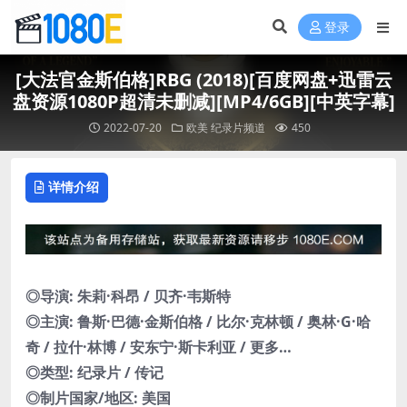
登录
[大法官金斯伯格]RBG (2018)[百度网盘+迅雷云
盘资源1080P超清未删减][MP4/6GB][中英字幕]
2022-07-20
欧美
纪录片频道
450
详情介绍
◎导演: 朱莉·科昂 / 贝齐·韦斯特
◎主演: 鲁斯·巴德·金斯伯格 / 比尔·克林顿 / 奥林·G·哈
奇 / 拉什·林博 / 安东宁·斯卡利亚 / 更多…
◎类型: 纪录片 / 传记
◎制片国家/地区: 美国