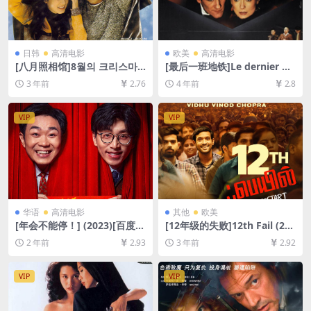
日韩
高清电影
欧美
高清电影
[八月照相馆]8월의 크리스마
[最后一班地铁]Le dernier m
스 (1998)[百度网盘+迅雷云盘
étro (1980)[百度网盘+迅雷云
3 年前
2.76
4 年前
2.8
资源1080P超清未删减][MP4/
盘资源1080P超清未删减][MP
6GB][韩语中字]
4/8.6GB][中文字幕]
VIP
VIP
华语
高清电影
其他
欧美
[年会不能停！] (2023)[百度网
[12年级的失败]12th Fail (202
盘+夸克网盘1080P超清未删
3)[百度网盘+夸克网盘1080P
2 年前
2.93
3 年前
2.92
减资源][网盘在线播放/下载]
超清未删减资源][网盘在线播
[MP4/7.6GB][中文字幕]
放/下载][MP4/9.4GB][中文字
幕]
VIP
VIP