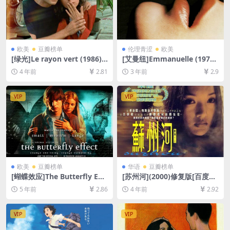
欧美
豆瓣榜单
伦理青涩
欧美
[绿光]Le rayon vert (1986)
[艾曼纽]Emmanuelle (1974)
[百度网盘+迅雷云盘资源1080
[百度网盘+夸克网盘1080P超
4 年前
2.81
3 年前
2.9
P超清未删减][MP4/5GB][中
清未删减资源][网盘在线播放/
文字幕]
下载][MP4/5.9GB][中文字幕]
[视频文件+防和谐加密压缩包]
VIP
VIP
欧美
豆瓣榜单
华语
豆瓣榜单
[蝴蝶效应]The Butterfly Effe
[苏州河](2000)修复版[百度网
ct (2004)导演剪辑版[百度网
盘+夸克网盘+迅雷云盘资源10
5 年前
2.86
4 年前
2.92
盘+迅雷云盘资源1080P超清
80P超清未删减][MP4/5GB]
未删减][MP4/8.5GB][中英字
[中文字幕]
幕]
VIP
VIP