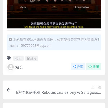
本站所有资源均来自互联网，如有侵权等其它行为请联系E
mail：159775053@qq.com
传记
纪录片
站长
分享
收藏
上一篇
[萨拉戈萨手稿]Rekopis znaleziony w Saragossie
(1965)[百度网盘+迅雷云盘资源1080P超清未删减]
[MP4/11GB][中文字幕]