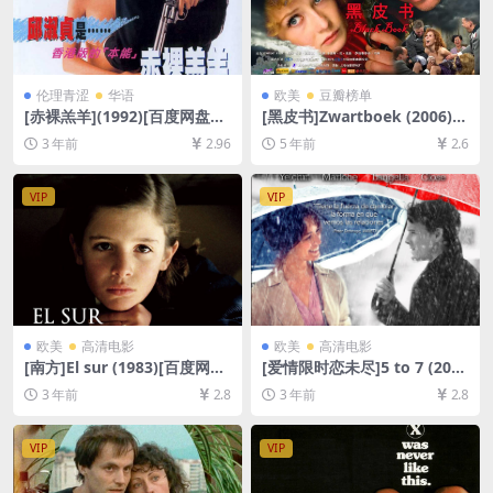
伦理青涩
华语
欧美
豆瓣榜单
[赤裸羔羊](1992)[百度网盘
[黑皮书]Zwartboek (2006)
+夸克网盘1080P超清未删减
[百度网盘+迅雷云盘资源1080
3 年前
2.96
5 年前
2.6
资源][网盘在线播放/下载][MP
P超清未删减][MP4/8.5GB][中
4/6GB][粤语中字]
英字幕]
VIP
VIP
欧美
高清电影
欧美
高清电影
[南方]El sur (1983)[百度网盘
[爱情限时恋未尽]5 to 7 (201
+夸克网盘1080P超清未删减
4)[百度网盘+迅雷云盘资源10
3 年前
2.8
3 年前
2.8
资源][网盘在线播放/下载][MP
80P超清未删减][MP4/5.8GB]
4/6GB][中文字幕]
[中英字幕]
VIP
VIP