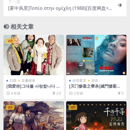
下一篇
[雾中风景]Τοπίο στην ομίχλη (1988)[百度网盘+迅
雷云盘资源1080P超清][MP4/7.7GB][中文字幕]
相关文章
VIP
日韩
豆瓣榜单
伦理青涩
华语
[我爱你]그대를 사랑합니다 (2
[灭门惨案之孽杀]滅門慘案之
011)[百度网盘+迅雷云盘资源
孽殺 (1993)[百度网盘+迅雷云
4 年前
2.9
3 年前
0
1080P超清未删减][MP4/6G
盘资源720高清][MP4/3GB]
B][韩语中字]
[原声中字]【手机无法在线播
放，请下载防和谐压缩包（含
VIP
VIP
解压密码）】