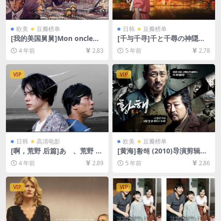
欧美
豆瓣榜单
日韩
豆瓣榜单
[我的美国舅舅]Mon oncle
[千与千寻]千と千尋の神隠し
d’Amérique (1980)[百度网盘
(2001)[百度网盘+迅雷云盘资
4 年前
2.83
5 年前
2.78
+迅雷云盘资源1080P超清未
源1080P超清未删减][MP4/8.
删减][MP4/7.6GB][中文字幕]
1GB][日语中字]
VIP
VIP
日韩
高清电影
欧美
豆瓣榜单
[啊，荒野 后篇]あゝ、荒野 後
[黄海]황해 (2010)导演剪辑版
篇 (2017)[百度网盘+迅雷云盘
[百度网盘+夸克网盘+迅雷云
4 年前
2.89
5 年前
2.86
资源1080P超清未删减][MP4/
盘资源1080P超清未删减][MP
9.3GB][日语中字]
4/9GB][韩语中字]
VIP
VIP