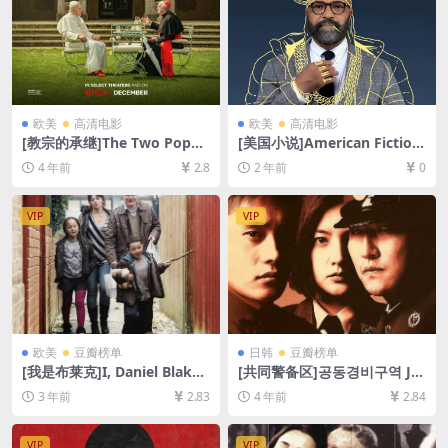
欧美
高清电影
欧美
高清电影
[教宗的承继]The Two Popes
[美国小说]American Fiction
(2019)[百度网盘+迅雷云盘资
(2023)[百度网盘+夸克网盘10
4 年前
2.8
2 年前
0
源1080P超清未删减][MP4/7.
80P超清未删减资源][网盘在
9GB][中英字幕]
线播放/下载][MP4/3.6GB][中
英字幕]
VIP
VIP
欧美
豆瓣榜单
日韩
豆瓣榜单
[我是布莱克]I, Daniel Blake
[共同警备区]공동경비구역 JS
(2016)[百度网盘+夸克网盘10
A (2000)[百度网盘+迅雷云盘
3 年前
2.83
4 年前
2.84
80P超清未删减资源][网盘在
资源1080P超清未删减][MP4/
线播放/下载][MP4/6.2GB][中
7GB][韩语中字]
英字幕]
VIP
VIP