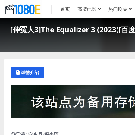
首页
高清电影
热门剧集
[伸冤人3]The Equalizer 3 (2
详情介绍
◎导演: 安东尼·福奎阿