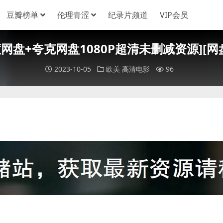
豆瓣榜单
伦理青涩
纪录片频道
VIP会员
023)[百度网盘+夸克网盘1080P超清未删减资源][
2023-10-05
欧美
高清电影
96